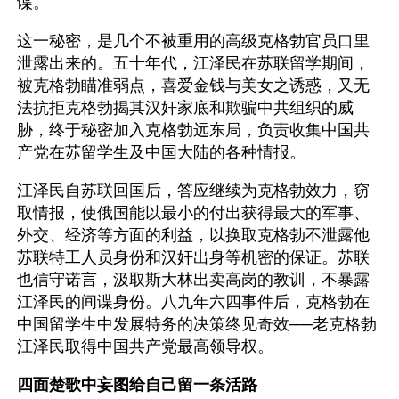
谍。
这一秘密，是几个不被重用的高级克格勃官员口里
泄露出来的。五十年代，江泽民在苏联留学期间，
被克格勃瞄准弱点，喜爱金钱与美女之诱惑，又无
法抗拒克格勃揭其汉奸家底和欺骗中共组织的威
胁，终于秘密加入克格勃远东局，负责收集中国共
产党在苏留学生及中国大陆的各种情报。
江泽民自苏联回国后，答应继续为克格勃效力，窃
取情报，使俄国能以最小的付出获得最大的军事、
外交、经济等方面的利益，以换取克格勃不泄露他
苏联特工人员身份和汉奸出身等机密的保证。苏联
也信守诺言，汲取斯大林出卖高岗的教训，不暴露
江泽民的间谍身份。八九年六四事件后，克格勃在
中国留学生中发展特务的决策终见奇效──老克格勃
江泽民取得中国共产党最高领导权。
四面楚歌中妄图给自己留一条活路 