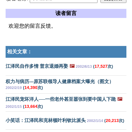
读者留言
欢迎您的留言反馈。
相关文章：
江泽民自作多情 普京退婚再娶
🖼️
(
17,527
次)
2002/6/13
权力与病历---原苏联领导人健康档案大曝光（图文）
(
14,390
次)
2002/2/19
江泽民宠坏洋人──一些老外甚至嚣张到要中国人下跪
🖼️
(
13,664
次)
2002/1/15
小笑话：江泽民和克林顿叶利钦比派头
(
20,213
次)
2002/1/14