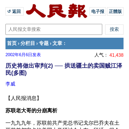
↺ 返回 
电子报
正體版
首页
分栏目
专题
文章
›
›
›
：
2002年6月6日
发表
人气：
41,438
历史将做出审判(2) ── 拱送疆土的卖国贼江泽
民(多图)
李威
【人民报消息】
苏联老大哥的分崩离析
一九九九年，苏联前共产党总书记戈尔巴乔夫在土