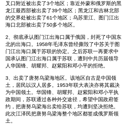
叉口附近被出卖了3个地区；靠近外蒙和俄罗斯的黑
龙江最西部被出卖了39个地区；黑龙江和吉林北部
的交界处被出卖了61个地区；乌苏里江、图门江出
海口北部被出卖了50多个地区。  
2、彻底承认图门江出海口属于俄国，封死了中国东
北的出海口。1958年毛泽东曾经撕毁了中苏关于图
门江出海口属于苏联的协定。之后苏联一再要求中
国承认图门江出海口属于苏联，遭到中共历届领导
人华国锋、胡耀邦、赵紫阳和邓小平的拒绝。 
3、出卖了唐努乌梁海地区。该地区自古是中国领
土，居民以汉人居多。1953年联大表决亦将其裁决
为中国领土。华国锋、胡耀邦、赵紫阳和邓小平执
政期间，苏联通过各种外交途径，希望中国政府签
约，把唐努乌梁海出卖给苏联，均遭到坚决拒绝。
此次江泽民把唐努乌梁海整个地区都签成俄罗斯领
土。 