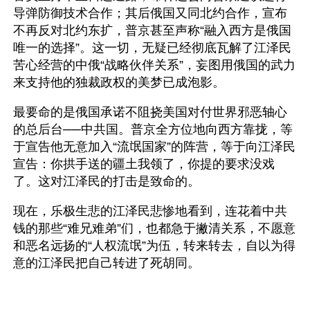
导弹防御技术合作；其后俄国又同北约合作，宣布
不再反对北约东扩，普京甚至声称“融入西方是俄国
唯一的选择”。这一切，无疑已经彻底瓦解了江泽民
苦心经营的中俄“战略伙伴关系”，妄图用俄国的武力
来支持他的独裁政权的美梦已成泡影。
最要命的是俄国承诺不阻挠美国对付世界邪恶轴心
的总后台──中共国。普京全方位地向西方靠拢，等
于宣告他无意加入“流氓国家”的阵营，等于向江泽民
宣告：你拱手送的疆土我领了，你提的要求没戏
了。这对江泽民的打击是致命的。
现在，乐极生悲的江泽民悲惨地看到，连花着中共
钱的那些“难兄难弟”们，也都急于撇清关系，不愿意
和恶名远扬的“人权流氓”为伍，转来转去，自以为得
意的江泽民把自己转进了死胡同。