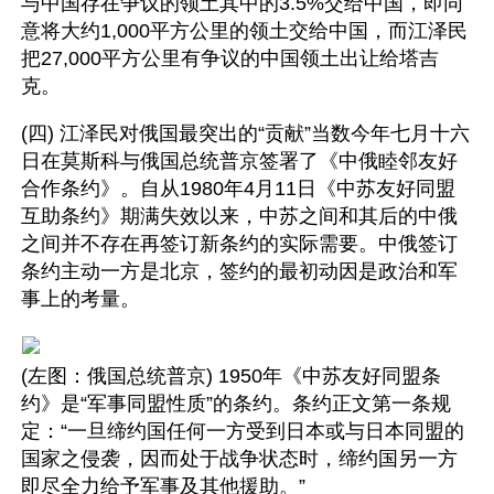
与中国存在争议的领土其中的3.5%交给中国，即同
意将大约1,000平方公里的领土交给中国，而江泽民
把27,000平方公里有争议的中国领土出让给塔吉
克。
(四) 江泽民对俄国最突出的“贡献”当数今年七月十六
日在莫斯科与俄国总统普京签署了《中俄睦邻友好
合作条约》。自从1980年4月11日《中苏友好同盟
互助条约》期满失效以来，中苏之间和其后的中俄
之间并不存在再签订新条约的实际需要。中俄签订
条约主动一方是北京，签约的最初动因是政治和军
事上的考量。
(左图：俄国总统普京) 1950年《中苏友好同盟条
约》是“军事同盟性质”的条约。条约正文第一条规
定：“一旦缔约国任何一方受到日本或与日本同盟的
国家之侵袭，因而处于战争状态时，缔约国另一方
即尽全力给予军事及其他援助。”