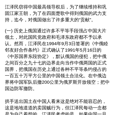
江泽民窃得中国最高领导权后，为了继续维持和巩
固江家王朝，为了在四面楚歌中得到俄国的武力支
持，迄今，对俄国做出了许多重大的“贡献”。
(一) 历史上俄国通过许多不平等手段强占中国大片
领土，对此国民党政府和毛泽东政府都不予以承
认。然而，江泽民在1994年9月3日签署的《中俄睦
邻友好合作条约》正式确认了1991年5月16日的
《中苏国界东段协定》，默认俄国的侵犯，把中俄
之间百分之九十七的边界走向当作中俄两国的正式
国界，把俄国在历史上通过各种不平等条约侵占的
一百五十万平方公里的中国领土合法化。在中俄边
界将中国军队后撤200公里为俄罗斯开放领空；把中
国边防军撤防。 
拱手送出国土在中国人看来这是绝对不能容忍的，
这是地地道道的卖国贼行为，但江泽民每动一念都
是为自己着想的，江泽民考虑的是，如果中国一旦