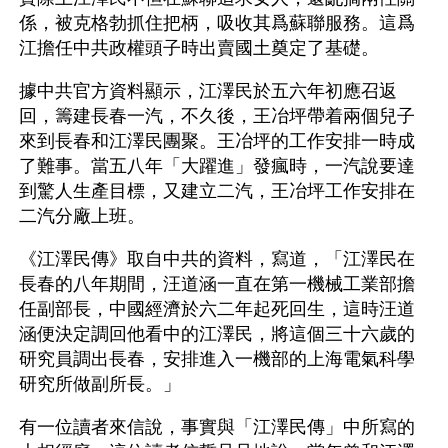
係，被克格勃抓住把柄，吸收其爲蘇聯服務。這爲
江擔任中共政權頭子時出賣國土奠定了基礎。
據中共官方資料顯示，江澤民於五六年初應召返
回，籌建長春一汽，不久後，王冶坪帶着兩個兒子
來到長春和江澤民團聚。王冶坪的工作安排一時成
了難事。當五八年「大躍進」發瘋時，一汽說要達
到驚人生產目標，又建立二汽，王冶坪工作安排在
二汽分廠上班。
《江澤民傳》取自中共的資料，寫道，「江澤民在
長春的八年期間，汪道涵一直在第一機械工業部擔
任副部長，中國經濟於六二年起死回生，這時汪道
涵便決定調回他看中的江澤民，將這個三十六歲的
研究員調出長春，安排進入一機部的上海電氣科學
研究所做副所長。」
有一位讀者來信說，事實與「江澤民傳」中所寫的