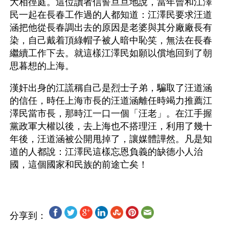
大相徑庭。這位讀者信誓旦旦地說，當年曾和江澤
民一起在長春工作過的人都知道：江澤民要求汪道
涵把他從長春調出去的原因是老婆與其分廠廠長有
染，自己戴着頂綠帽子被人暗中恥笑，無法在長春
繼續工作下去。就這樣江澤民如願以償地回到了朝
思暮想的上海。
漢奸出身的江謊稱自己是烈士子弟，騙取了汪道涵
的信任，時任上海市長的汪道涵離任時竭力推薦江
澤民當市長，那時江一口一個「汪老」。在江手握
黨政軍大權以後，去上海也不搭理汪，利用了幾十
年後，汪道涵被公開甩掉了，讓媒體譁然。凡是知
道的人都說：江澤民這樣忘恩負義的缺德小人治
分享到：