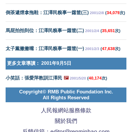
倒茶遞煙拿拖鞋：江澤民糗事一籮筐(三)
(
34,079
次)
2001/2/8
馬屁拍拍到位：江澤民糗事一籮筐(二)
(
35,651
次)
2001/2/4
太子黨撇撇嘴：江澤民糗事一籮筐(一)
(
47,638
次)
2001/2/3
更多文章導讀：
2001年9月5日
小笑話：張愛萍教訓江澤民
🖼️
(
40,174
次)
2001/5/20
Copyright© RMB Public Foundation Inc.
All Rights Reserved
人民報網站服務條款
關於我們
反饋信箱：
editor@renminbao.com