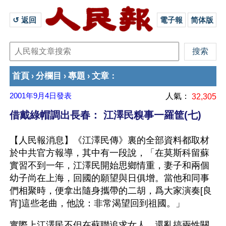
↺ 返回 
電子報
简体版
首頁
分欄目
專題
文章
›
›
›
：
2001年9月4日
發表
人氣：
32,305
借戴綠帽調出長春： 江澤民糗事一羅筐(七)
【人民報消息】《江澤民傳》裏的全部資料都取材
於中共官方報導，其中有一段說，「在莫斯科留蘇
實習不到一年，江澤民開始思鄉情重，妻子和兩個
幼子尚在上海，回國的願望與日俱增。當他和同事
們相聚時，便拿出隨身攜帶的二胡，爲大家演奏[良
宵]這些老曲，他說：非常渴望回到祖國。」
實際上江澤民不但在蘇聯追求女人，還亂搞兩性關