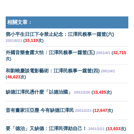
相關文章：
鄧小平生日江下令禁止紀念：江澤民糗事一籮筐(六)
(
33,119
次)
2001/8/22
外國音樂會露大怯：江澤民糗事一籮筐(五)
(
32,715
2001/4/1
次)
和劉曉慶談電影藝術：江澤民糗事一籮筐(四)
2001/4/1
(
46,623
次)
缺德江澤民憑什麼「以德治國」
(
13,425
次)
2001/2/26
昔有畫家汪亞塵 今有缺德江澤民
(
12,647
次)
2001/2/23
要「德治」又缺德：江澤民彈劾自己！
(
13,603
次)
2001/2/21