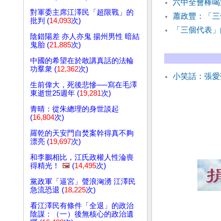
六中全會棒喝
對軍委主席江澤民「超限戰」的
蕭政豐：「三
批判 (
14,093
次)
「三個代表」
陰錯陽差 亦人亦鬼 揚州男性 暗結
鬼胎 (
21,885
次)
中國的希望在於敢講真話的法輪
功羣衆 (
12,362
次)
小笑話：張愛
生前偉大，死後悲慘──寫在毛澤
東逝世25週年 (
19,281
次)
青晴：從朱總理的身世談起
(
16,804
次)
羅乾的天安門自焚案幹得真不夠
漂亮 (
19,697
次)
和李鵬相比，江氏政權人性淪喪
得精光！
🖼️
(
14,495
次)
黨政軍「逼宮」聲浪洶湧 江澤民
急流恐退 (
18,225
次)
看江澤民有條件「全退」的政治
陰謀：（一）後無核心的政治遺