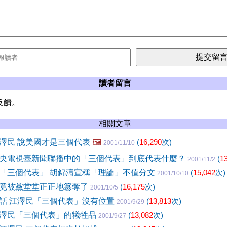
讀者留言
反饋。
相關文章
澤民 說美國才是三個代表
🖼️
(
16,290
次)
2001/11/10
央電視臺新聞聯播中的「三個代表」到底代表什麼？
(
1
2001/11/2
「三個代表」 胡錦濤宣稱「理論」不值分文
(
15,042
次)
2001/10/10
竟被黨堂堂正正地篡奪了
(
16,175
次)
2001/10/5
話 江澤民「三個代表」沒有位置
(
13,813
次)
2001/9/29
澤民「三個代表」的犧牲品
(
13,082
次)
2001/9/27