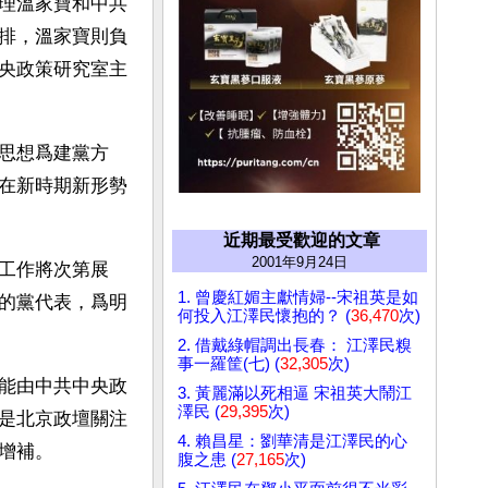
理溫家寶和中共
排，溫家寶則負
央政策研究室主
思想爲建黨方
在新時期新形勢
近期最受歡迎的文章
2001年9月24日
工作將次第展
1. 曾慶紅媚主獻情婦--宋祖英是如
的黨代表，爲明
何投入江澤民懷抱的？ (
36,470
次)
2. 借戴綠帽調出長春： 江澤民糗
事一羅筐(七) (
32,305
次)
能由中共中央政
3. 黃麗滿以死相逼 宋祖英大鬧江
澤民 (
29,395
次)
是北京政壇關注
4. 賴昌星：劉華清是江澤民的心
增補。
腹之患 (
27,165
次)