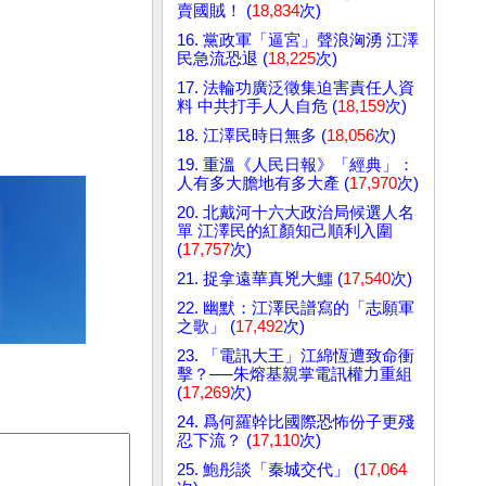
賣國賊！ (
18,834
次)
16. 黨政軍「逼宮」聲浪洶湧 江澤
民急流恐退 (
18,225
次)
17. 法輪功廣泛徵集迫害責任人資
料 中共打手人人自危 (
18,159
次)
18. 江澤民時日無多 (
18,056
次)
19. 重溫《人民日報》「經典」：
人有多大膽地有多大產 (
17,970
次)
20. 北戴河十六大政治局候選人名
單 江澤民的紅顏知己順利入圍
(
17,757
次)
21. 捉拿遠華真兇大鱷 (
17,540
次)
22. 幽默：江澤民譜寫的「志願軍
之歌」 (
17,492
次)
23. 「電訊大王」江綿恆遭致命衝
擊？──朱熔基親掌電訊權力重組
(
17,269
次)
24. 爲何羅幹比國際恐怖份子更殘
忍下流？ (
17,110
次)
25. 鮑彤談「秦城交代」 (
17,064