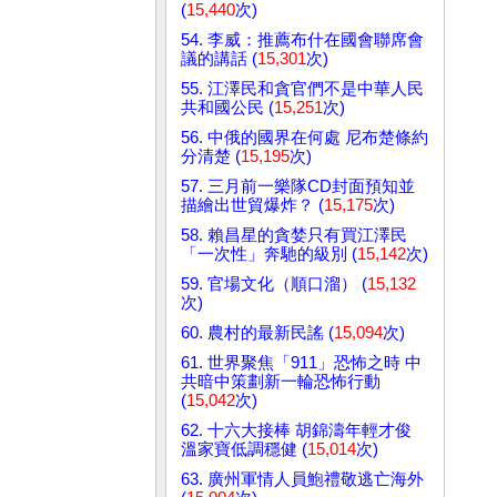
(
15,440
次)
54. 李威：推薦布什在國會聯席會
議的講話 (
15,301
次)
55. 江澤民和貪官們不是中華人民
共和國公民 (
15,251
次)
56. 中俄的國界在何處 尼布楚條約
分清楚 (
15,195
次)
57. 三月前一樂隊CD封面預知並
描繪出世貿爆炸？ (
15,175
次)
58. 賴昌星的貪婪只有買江澤民
「一次性」奔馳的級別 (
15,142
次)
59. 官場文化（順口溜） (
15,132
次)
60. 農村的最新民謠 (
15,094
次)
61. 世界聚焦「911」恐怖之時 中
共暗中策劃新一輪恐怖行動
(
15,042
次)
62. 十六大接棒 胡錦濤年輕才俊
溫家寶低調穩健 (
15,014
次)
63. 廣州軍情人員鮑禮敬逃亡海外