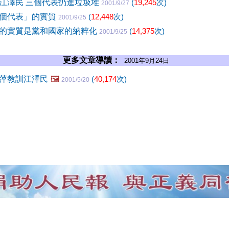
江澤民 三個代表扔進垃圾堆
(
19,245
次)
2001/9/27
個代表」的實質
(
12,448
次)
2001/9/25
的實質是黨和國家的納粹化
(
14,375
次)
2001/9/25
更多文章導讀：
2001年9月24日
萍教訓江澤民
🖼️
(
40,174
次)
2001/5/20