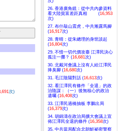
次)
26. 香港廣角鏡：從中共內參資料
看大陸貧富差距真相 (
16,953
次)
27. 布什敲山震虎，中共漸露馬腳
(
16,917
次)
28. 青晴：從朱總理的身世談起
(
16,804
次)
29. 不惜一切代價攻臺 江澤民決心
孤注一擲？ (
16,681
次)
30. 北戴河會議上沒有人給江澤民
捧臭腳 (
16,680
次)
31. 毛江陰陽對話 (
16,613
次)
32. 看江澤民有條件「全退」的政
治陰謀：（一）後無核心的政治
3,691
次)
遺囑 (
16,408
次)
33. 江澤民過橋抽板 李鵬出局
(
16,379
次)
34. 胡錦濤在政治局擴大會議上宣
佈江澤民全退的條件 (
16,358
次)
35. 中共當局配合北朝鮮祕密警察