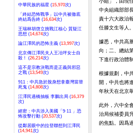
小組」，由現
中華民族的福星 (
15,970
次)
中央組織部部
「終結恐怖戰爭」以中共被徹底
責十六大政治
終結爲告終 (
16,634
次)
任滕文生等人
王瑞林胡啓立挑戰江核心 質疑江
思想 (
14,674
次)
據悉，中共高
論江澤民的恐怖主義 (
13,997
次)
向；二、總結
北京傳江澤民夫人王冶坪女士自
殺！ (
26,214
次)
下進行政治體
這不是宗教決戰而是正義與邪惡
之戰 (
13,549
次)
根據規劃，中
911：中共急於脫身想拿臺灣當替
開，中共也將
死鬼 (
14,808
次)
年秋天在北京
江澤民過橋抽板 李鵬出局 (
16,379
次)
此外，六中全
絕密：中共涉入美國「9·11 」恐
治局候補委員
怖攻擊行動 (
20,537
次)
的焦點。因爲
從鄰居眼中的拉登聯想到江澤民
(
14,941
次)