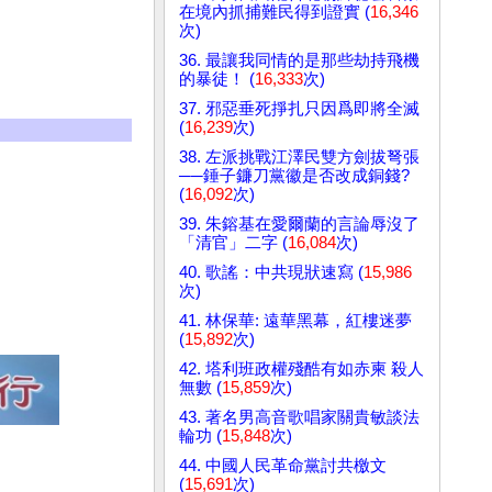
在境內抓捕難民得到證實 (
16,346
次)
36. 最讓我同情的是那些劫持飛機
的暴徒！ (
16,333
次)
37. 邪惡垂死掙扎只因爲即將全滅
(
16,239
次)
38. 左派挑戰江澤民雙方劍拔弩張
──錘子鐮刀黨徽是否改成銅錢?
(
16,092
次)
39. 朱鎔基在愛爾蘭的言論辱沒了
「清官」二字 (
16,084
次)
40. 歌謠：中共現狀速寫 (
15,986
次)
41. 林保華: 遠華黑幕，紅樓迷夢
(
15,892
次)
42. 塔利班政權殘酷有如赤柬 殺人
無數 (
15,859
次)
43. 著名男高音歌唱家關貴敏談法
輪功 (
15,848
次)
44. 中國人民革命黨討共檄文
(
15,691
次)