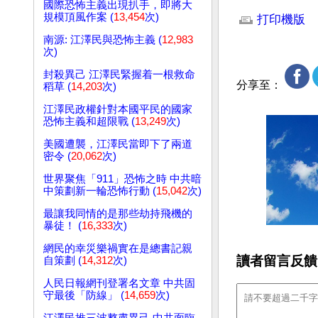
文章網址: http://w
國際恐怖主義出現扒手，即將大
規模頂風作案 (
13,454
次)
打印機版
南源: 江澤民與恐怖主義 (
12,983
次)
封殺異己 江澤民緊握着一根救命
分享至：
稻草 (
14,203
次)
江澤民政權針對本國平民的國家
恐怖主義和超限戰 (
13,249
次)
美國遭襲，江澤民當即下了兩道
密令 (
20,062
次)
世界聚焦「911」恐怖之時 中共暗
中策劃新一輪恐怖行動 (
15,042
次)
最讓我同情的是那些劫持飛機的
暴徒！ (
16,333
次)
網民的幸災樂禍實在是總書記親
讀者留言反饋
自策劃 (
14,312
次)
人民日報網刊登署名文章 中共固
守最後「防線」 (
14,659
次)