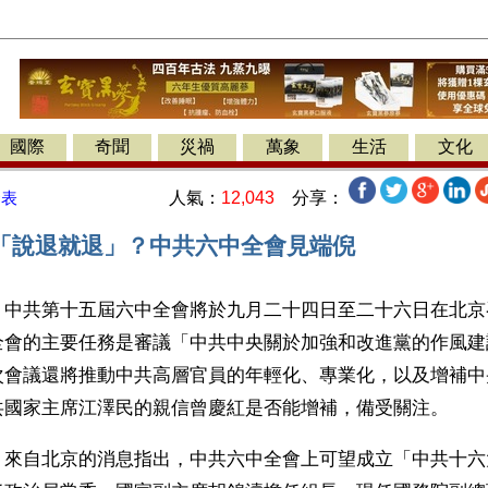
國際
奇聞
災禍
萬象
生活
文化
人氣：
12,043
分享：
發表
「說退就退」？中共六中全會見端倪
】中共第十五屆六中全會將於九月二十四日至二十六日在北京
全會的主要任務是審議「中共中央關於加強和改進黨的作風建
次會議還將推動中共高層官員的年輕化、專業化，以及增補中
共國家主席江澤民的親信曾慶紅是否能增補，備受關注。　
，來自北京的消息指出，中共六中全會上可望成立「中共十六