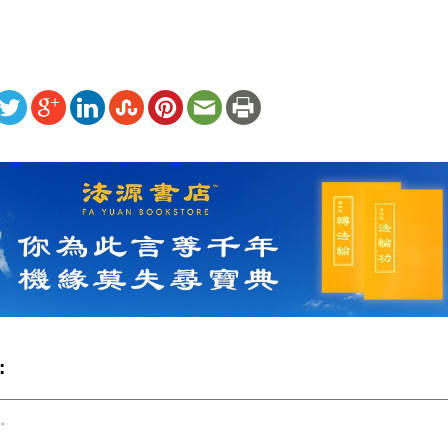
ww.renminbao.com/rmb/articles/2001/9/24/16049b.html
: