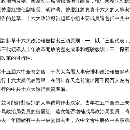
任政治局常委、國家副主席胡錦濤擔任組長，現任國務院副總
長曾慶紅擔任副組長。胡錦濤、曾慶紅將負責十六大的人事安
報告的起草。十六大政治報告起草小組主要成員還包括中共中
。
層對起草十六大政治報告提出三項原則：一、以「三個代表」
第三代領導人十年改革開放的歷史成果和經驗教訓；三、探索
制改革的可行性。
共十五屆六中全會之後，十六大高層人事安排和政治報告起草
進行十六大黨代表選舉，在明年春天之前選出兩千兩百人左右
舉行的中共十六大進行實質準備。
會並可能針對個別的人事佈局作出決定。去年在五中全會上未
升爲政治局委員的曾慶紅，這次能否增補成爲政治局委員，將
過去一年陸續有中共中央委員去世，六中全會中將依中共黨章