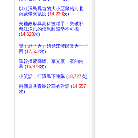
以江澤民爲首的大小惡鼠給河北
內蒙帶來鼠疫 (
14,230
次)
美國政府與高科技聯手：突破邪
惡江澤民的信息封鎖勢不可擋
(
14,628
次)
嘿！老「秀」姐兒江澤民又秀一
回 (
17,502
次)
羅幹操縱高瞻、覃光廣一案的內
幕 (
15,978
次)
小笑話：江澤民下連隊 (
18,727
次)
兩個原共青團幹部的對話 (
14,557
次)