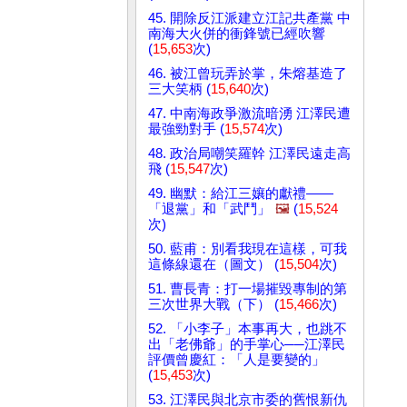
45. 開除反江派建立江記共產黨 中
南海大火併的衝鋒號已經吹響
(
15,653
次)
46. 被江曾玩弄於掌，朱熔基造了
三大笑柄 (
15,640
次)
47. 中南海政爭激流暗湧 江澤民遭
最強勁對手 (
15,574
次)
48. 政治局嘲笑羅幹 江澤民遠走高
飛 (
15,547
次)
49. 幽默：給江三孃的獻禮——
「退黨」和「武鬥」
🖼️
(
15,524
次)
50. 藍甫：別看我現在這樣，可我
這條線還在（圖文） (
15,504
次)
51. 曹長青：打一場摧毀專制的第
三次世界大戰（下） (
15,466
次)
52. 「小李子」本事再大，也跳不
出「老佛爺」的手掌心──江澤民
評價曾慶紅：「人是要變的」
(
15,453
次)
53. 江澤民與北京市委的舊恨新仇