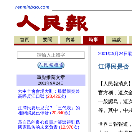
首頁
要聞
內幕
時事
幽默
2001年9月24日
江澤民是否
重點推薦文章
2001年9月24日
【人民報消息
六中全會會場大亂：肢體衝突兼
官方稱，這次
高呼反江口號 (
23,426
次)
一般認爲，這
江澤民要玩兒完？「三代表」的
等。其中，中
相關消息已停發 (
20,840
次)
爲自己的良心負責才能談得到爲
世界日報報道
國家民族的未來負責 (
12,970
次)