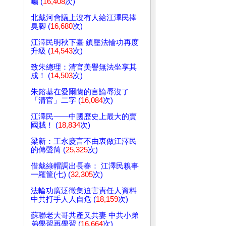
囑 (
16,408
次)
北戴河會議上沒有人給江澤民捧
臭腳 (
16,680
次)
江澤民明秋下臺 鎮壓法輪功再度
升級 (
14,543
次)
致朱總理：清官美譽無法坐享其
成！ (
14,503
次)
朱鎔基在愛爾蘭的言論辱沒了
「清官」二字 (
16,084
次)
江澤民——中國歷史上最大的賣
國賊！ (
18,834
次)
梁新：王永慶言不由衷做江澤民
的傳聲筒 (
25,325
次)
借戴綠帽調出長春： 江澤民糗事
一羅筐(七) (
32,305
次)
法輪功廣泛徵集迫害責任人資料
中共打手人人自危 (
18,159
次)
蘇聯老大哥共產又共妻 中共小弟
弟學習再學習 (
16,664
次)