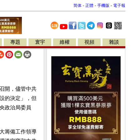
简体
-
正體
-
手機版
-
電子報
專題
寰宇
維權
視頻
雜談
召開，儘管中共
設的決定」，但
央政治局委員
大籌備工作領導