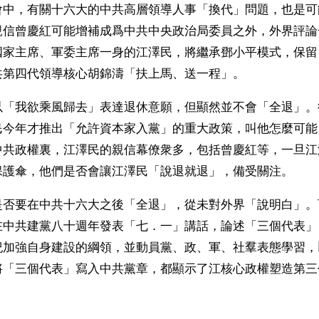
會中，有關十六大的中共高層領導人事「換代」問題，也是可
親信曾慶紅可能增補成爲中共中央政治局委員之外，外界評論
國家主席、軍委主席一身的江澤民，將繼承鄧小平模式，保留
共第四代領導核心胡錦濤「扶上馬、送一程」。　
以「我欲乘風歸去」表達退休意願，但顯然並不會「全退」。
民今年才推出「允許資本家入黨」的重大政策，叫他怎麼可能
中共政權裏，江澤民的親信幕僚衆多，包括曾慶紅等，一旦江
保護傘，他們是否會讓江澤民「說退就退」，備受關注。
是否要在中共十六大之後「全退」，從未對外界「說明白」。
在中共建黨八十週年發表「七．一」講話，論述「三個代表」
紀加強自身建設的綱領，並動員黨、政、軍、社羣表態學習，
將「三個代表」寫入中共黨章，都顯示了江核心政權塑造第三