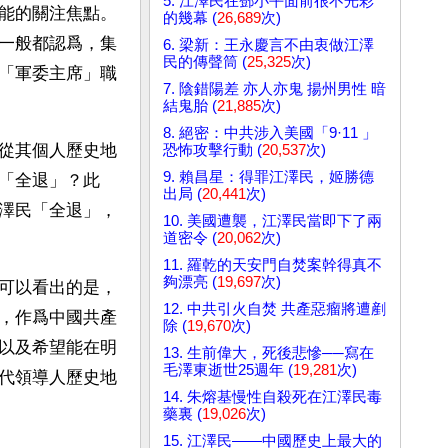
5. 江澤民在鄧小平面前很不光彩
能的關注焦點。
的幾幕 (
26,689
次)
一般都認爲，集
6. 梁新：王永慶言不由衷做江澤
民的傳聲筒 (
25,325
次)
「軍委主席」職
7. 陰錯陽差 亦人亦鬼 揚州男性 暗
結鬼胎 (
21,885
次)
8. 絕密：中共涉入美國「9·11 」
從其個人歷史地
恐怖攻擊行動 (
20,537
次)
9. 賴昌星：得罪江澤民，姬勝德
「全退」？此
出局 (
20,441
次)
澤民「全退」，
10. 美國遭襲，江澤民當即下了兩
道密令 (
20,062
次)
11. 羅乾的天安門自焚案幹得真不
夠漂亮 (
19,697
次)
可以看出的是，
12. 中共引火自焚 共產惡瘤將遭剷
，作爲中國共產
除 (
19,670
次)
以及希望能在明
13. 生前偉大，死後悲慘──寫在
毛澤東逝世25週年 (
19,281
次)
代領導人歷史地
14. 朱熔基慢性自殺死在江澤民毒
藥裏 (
19,026
次)
15. 江澤民——中國歷史上最大的