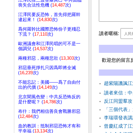
江澤民推三波整肅異己 中共面臨
喪失合法性危機 (
14,487
次)
江澤民要反恐怖，首先得把羅幹
逮起來！ (
14,830
次)
爲何羅幹比國際恐怖份子更殘忍
讀者暱稱:
下流？ (
17,110
次)
歐洲議會和江澤民唱的可不是一
個調兒 (
14,537
次)
兩種邪惡，兩種悲壯 (
13,303
次)
歡迎您的留言
邪惡垂死掙扎只因爲即將全滅
(
16,239
次)
不能忘記：美國——爲了自由付
趙紫陽譏諷江
出的代價 (
14,149
次)
讀者來信：中
北京聞風色變：中共反恐怖反的
反江同盟羣攻
是什麼呢？ (
14,786
次)
「三個代表」
布什：我們相信善良會戰勝邪惡
(
12,484
次)
李瑞環發表講
血的教訓：抵制邪惡恐怖才有和
曾慶紅成了江
平幸福 (
13,134
次)