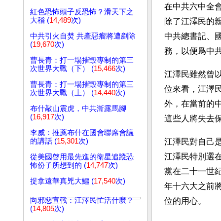
在中共六中全
紅色恐怖頭子反恐怖？滑天下之
大稽 (
14,489
次)
除了江澤民的
中共總書記、
中共引火自焚 共產惡瘤將遭剷除
(
19,670
次)
務，以便爲中
曹長青：打一場摧毀專制的第三
次世界大戰（下） (
15,466
次)
江澤民雖然曾
曹長青：打一場摧毀專制的第三
位來看，江澤
次世界大戰（上） (
14,440
次)
外，在當前的
布什敲山震虎，中共漸露馬腳
(
16,917
次)
這些人將失去
李威：推薦布什在國會聯席會議
的講話 (
15,301
次)
江澤民對自己
江澤民特別選
從美國啓用最先進的衛星追蹤恐
怖份子所想到的 (
14,747
次)
黨在二十一世
捉拿遠華真兇大鱷 (
17,540
次)
年十六大之前
向邪惡宣戰：江澤民忙活什麼？
位的用心。
(
14,805
次)