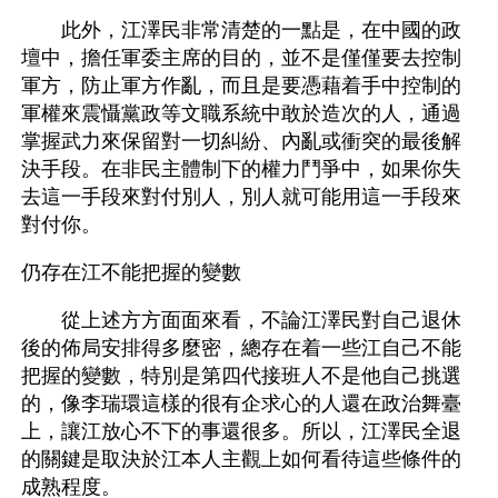
　　此外，江澤民非常清楚的一點是，在中國的政
壇中，擔任軍委主席的目的，並不是僅僅要去控制
軍方，防止軍方作亂，而且是要憑藉着手中控制的
軍權來震懾黨政等文職系統中敢於造次的人，通過
掌握武力來保留對一切糾紛、內亂或衝突的最後解
決手段。在非民主體制下的權力鬥爭中，如果你失
去這一手段來對付別人，別人就可能用這一手段來
對付你。 
仍存在江不能把握的變數 
　　從上述方方面面來看，不論江澤民對自己退休
後的佈局安排得多麼密，總存在着一些江自己不能
把握的變數，特別是第四代接班人不是他自己挑選
的，像李瑞環這樣的很有企求心的人還在政治舞臺
上，讓江放心不下的事還很多。所以，江澤民全退
的關鍵是取決於江本人主觀上如何看待這些條件的
成熟程度。 