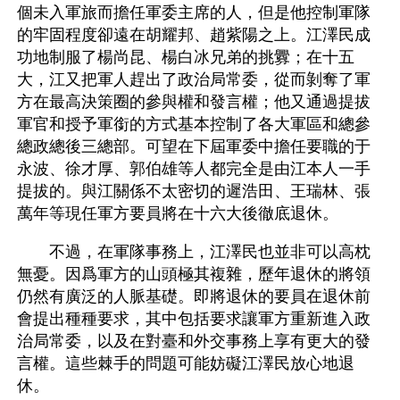
個未入軍旅而擔任軍委主席的人，但是他控制軍隊
的牢固程度卻遠在胡耀邦、趙紫陽之上。江澤民成
功地制服了楊尚昆、楊白冰兄弟的挑釁；在十五
大，江又把軍人趕出了政治局常委，從而剝奪了軍
方在最高決策圈的參與權和發言權；他又通過提拔
軍官和授予軍銜的方式基本控制了各大軍區和總參
總政總後三總部。可望在下屆軍委中擔任要職的于
永波、徐才厚、郭伯雄等人都完全是由江本人一手
提拔的。與江關係不太密切的遲浩田、王瑞林、張
萬年等現任軍方要員將在十六大後徹底退休。 
　　不過，在軍隊事務上，江澤民也並非可以高枕
無憂。因爲軍方的山頭極其複雜，歷年退休的將領
仍然有廣泛的人脈基礎。即將退休的要員在退休前
會提出種種要求，其中包括要求讓軍方重新進入政
治局常委，以及在對臺和外交事務上享有更大的發
言權。這些棘手的問題可能妨礙江澤民放心地退
休。 