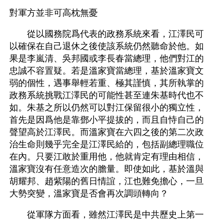
對軍方並非可高枕無憂 
　　從以國務院爲代表的政務系統來看，江澤民可
以確保在自己退休之後使該系統仍然聽命於他。如
果是李嵐清、吳邦國或李長春當總理，他們對江的
忠誠不容置疑。若是溫家寶當總理，基於溫家寶文
弱的個性，遇事舉輕若重、極其謹慎，其所執掌的
政務系統挑戰江澤民的可能性甚至連朱基時代也不
如。朱基之所以仍然可以對江保留很小的獨立性，
首先是因爲他是靠鄧小平提拔的，而且自恃自己的
聲望高於江澤民。而溫家寶在六四之後的第二次政
治生命則幾乎完全是江澤民給的，包括副總理職位
在內。只要江敢於重用他，他就肯定有理由相信，
溫家寶沒有任意造次的膽量。即使如此，基於溫與
胡耀邦、趙紫陽的舊日情誼，江也難免擔心，一旦
大勢突變，溫家寶是否會再次調頭轉向？ 
　　從軍隊方面看，雖然江澤民是中共歷史上第一