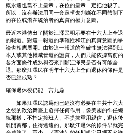
概永遠也當不上皇帝，在位的皇帝一定把他殺了。
所以，沒有辦法用同一套邏輯去判斷在不同體制下
的在位或潛在統治者的真實的權力意圖。 
最近本港傳出了關於江澤民明示要在十六大上全退
的報道。對這一報道的準確性和江的真實意圖的爭
論也相應展開。由於這一報道的準確性無法得到江
本人或其他權威管道的證實，人們只能依據當前的
各方面條件成熟與否來判斷江澤民是否有可能全
退。那麼江澤民在明年十六大上全面退休的條件是
否已經成熟？ 
確保退休後仍能一言九鼎 
　　如果江澤民認爲他已經沒有必要在中共十六大
之後的政治舞臺上發揮任何作用，像美國的御任總
統那樣，不指定接班人、不提拔重用親信，退休後
離開首都，住得遠遠的。那麼江退休的條件早就完
全成熟了，至少，《憲法》的任期規定已經不允許