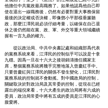
他擔任中共黨政最高職務了。如果他認爲他自己即
使在退出一線職務後，仍然有必要對重大事務保留
最後的決定權或否決權，即像鄧小平那樣垂簾聽
政，那麼江澤民就必須仔細考量，以確保在自己退
休之後仍然能在黨、政、軍、外交等重大領域繼續
握有一言九鼎的權力。
　　從以政治局、中共中央書記處和組織部爲代表
的黨務系統來看，江澤民的控制似乎可以說是十拿
九穩。因爲一旦在十六大之後胡錦濤擔任國家主
席，整個黨務系統將幾乎完整地落入曾慶紅手中。
只要曾慶紅與江澤民的關係不發生變化，江澤民對
黨務系統的控制就不會動搖。對中國政局的控制，
關鍵取決於對政治局及其常委的控制，從現在已經
露出的端倪來看，十六大產生的政治局將有六成的
委員，政治局常委中將有五成的委員是江澤民的心
腹愛將。