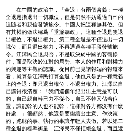
　　在中國的政治中，「全退」有兩個含義：一種
全退是指退出一切職位，但是仍然不妨通過自己的
追隨者和親信發號施令。中國人把這種無其位、但
有其權的做法稱爲「垂簾聽政」。這種全退是隻退
出權位，不退出權力。第二種全退是不僅退出一切
職位，而且退出權力，不再通過各種手段發號施
令。江澤民全退與否，不是取決於中國的客觀條
件，而是取決於江對的局勢、本人的作用和對權力
的興趣等主觀的認識。從目前已見諸報端的報道來
看，就算是江澤民打算全退，他也只是的一種意義
上的全退：即只退出權位，不退出權力。江澤民自
己講得很清楚：「我們這個年紀出出主意是可以
的，自己親自幹已力不從心，自己不幹又佔着位
置，讓能幹的人也不能幹，這樣對各方都沒有什麼
好處。」很顯然，他還是要繼續出主意、作決策
的，跑腿的事、執行的事讓年輕人去做。若以第二
種全退的標準衡量，江澤民不僅拒絕全退，而且還