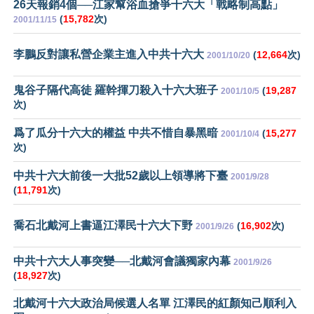
26天報銷4個──江家幫浴血搶爭十六大「戰略制高點」
(
15,782
次)
2001/11/15
李鵬反對讓私營企業主進入中共十六大
(
12,664
次)
2001/10/20
鬼谷子隔代高徒 羅幹揮刀殺入十六大班子
(
19,287
2001/10/5
次)
爲了瓜分十六大的權益 中共不惜自暴黑暗
(
15,277
2001/10/4
次)
中共十六大前後一大批52歲以上領導將下臺
2001/9/28
(
11,791
次)
喬石北戴河上書逼江澤民十六大下野
(
16,902
次)
2001/9/26
中共十六大人事突變──北戴河會議獨家內幕
2001/9/26
(
18,927
次)
北戴河十六大政治局候選人名單 江澤民的紅顏知己順利入