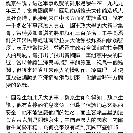
魏京生說，這起軍事政變的雛形是發生在一九九九
年三月，當美國誤擊中國駐南斯拉夫大使館造成人
員死傷時，他接到來自中國方面的電話通知，說有
一千多名軍事高層人員在中國軍政大學的大禮堂集
會，當時參加會議的將軍就有三百多名，軍事高層
對於江澤民等處理南斯拉夫大使館被炸案的軟弱態
度，表示非常憤怒，並認爲主政者全部都在拍美國
人的馬屁，還打出了揪出賣國賊、重組黨中央的口
號，當時曾讓江澤民等感到事態嚴重，視爲一個難
關，但後來經過江朱兩人的慢動作、冷處理，才使
這股被煽動的不滿情緒消散開來，化解當時軍方釀
變的危機。 
中國發生如此天大的事，魏京生如何得知，魏京生
說，他有直接的消息來源，但爲了保護消息來源的
安全，他不能透露他們的姓名，而主審賴昌星的法
官克萊克則是問魏京生，中國這麼大的國家，內部
發生局勢不穩，爲何從來沒有聽到美國華盛頓郵