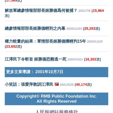
(
17,589
次)
解放軍總參情報部部長姬勝德爲何被捕？
(
15,964
2001/7/8
次)
總參情報部部長姬勝德輕刑之內幕
(
25,203
次)
2000/12/24
權力較量的結果：軍情部長姬勝德獲輕判15年
2000/12/20
(
23,602
次)
江澤民下令斬首 姬勝德恐難逃一死
(
16,302
次)
2000/10/21
更多文章導讀：
2001年10月7日
小笑話：張愛萍教訓江澤民
🖼️
(
40,174
次)
2001/5/20
Copyright© RMB Public Foundation Inc.
All Rights Reserved
人民報網站服務條款