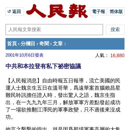
↺ 返回 
電子報
简体版
首頁
分欄目
奇聞
文章
›
›
›
：
2001年10月6日
發表
人氣：
16,880
中共和本拉登有私下祕密協議
【人民報消息】自由時報五日報導，流亡美國的民
運人士魏京生五日在溫哥華，爲遠華案首腦賴昌星
難民聆訊擔任證人時，發出驚人之語，魏京生指
出，在一九九九年三月，解放軍軍方差點發起成功
了一場欲推翻江澤民的軍事政變，只不過後來沒成
功。 
他言之鑿鑿的指出，就是因爲那場軍事高層的大集