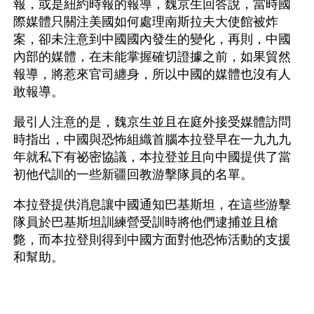
報，或是紐約時報的報導，魏京生回答說，當時國
際媒體只關注美國如何處理南斯拉夫大使館被炸
案，卻未注意到中國國內發生的變化，再則，中國
內部的媒體，在未能掌握確切證據之前，如果貿然
報導，將惹來官司纏身，所以中國的媒體也沒有人
敢報導。 
最引人注意的是，魏京生並且在庭外接受媒體訪問
時指出，中國與恐怖組織首腦本拉登早在一九九九
年就私下有祕密協議，本拉登並且向中國提供了當
初他代訓的一些新疆回教游擊隊員的名單。
本拉登提供消息讓中國通知巴基斯坦，在這些游擊
隊員於巴基斯坦訓練營受訓時將他們逮捕並且槍
斃，而本拉登則得到中國方面對他恐怖活動的支援
和幫助。