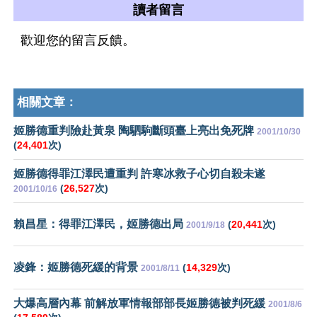
讀者留言
歡迎您的留言反饋。
相關文章：
姬勝德重判險赴黃泉 陶駟駒斷頭臺上亮出免死牌
2001/10/30
(
24,401
次)
姬勝德得罪江澤民遭重判 許寒冰救子心切自殺未遂
(
26,527
次)
2001/10/16
賴昌星：得罪江澤民，姬勝德出局
(
20,441
次)
2001/9/18
凌鋒：姬勝德死緩的背景
(
14,329
次)
2001/8/11
大爆高層內幕 前解放軍情報部部長姬勝德被判死緩
2001/8/6