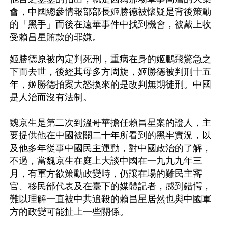
會，中國總參情報部部長姬勝德被懷疑是背後策動
的「黑手」而後在遠華事件中找到機會，被戴上收
受賴昌星賄款的罪嫌。
姬勝德原被內定判死刑，重病在身的姬鵬飛驚急之
下而去世，後經其母多方周旋，姬勝德被判刑十五
年，姬勝德拍案大怒換來的是改判無期徒刑。中國
是人治而沒有法制。
魏京生是第二次到溫哥華擔任賴昌星案的證人，主
要提供他在中國被關二十年所看到的黑牢實況，以
及他多年從事中國民主運動，對中國政治的了解，
不過，當魏京生在庭上大談中國在一九九九年三
月，有軍方欲策動政變時，仍讓在場的難民主審
官、移民部代表及在臺下的媒體記者，感到錯愕，
難以理解一直被中共追殺的賴昌星居然也與中國軍
方的政變可能扯上一些關係。 