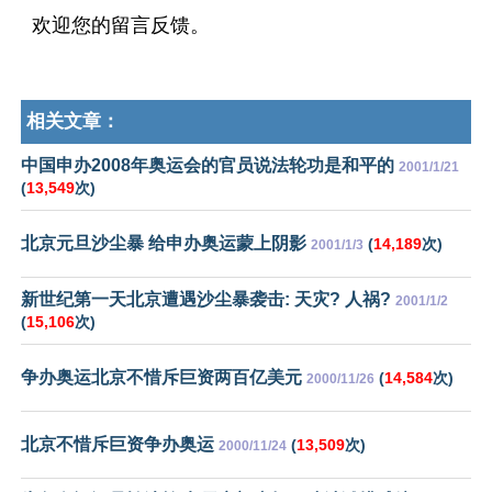
欢迎您的留言反馈。
相关文章：
中国申办2008年奥运会的官员说法轮功是和平的
2001/1/21
(
13,549
次)
北京元旦沙尘暴 给申办奥运蒙上阴影
(
14,189
次)
2001/1/3
新世纪第一天北京遭遇沙尘暴袭击: 天灾? 人祸?
2001/1/2
(
15,106
次)
争办奥运北京不惜斥巨资两百亿美元
(
14,584
次)
2000/11/26
北京不惜斥巨资争办奥运
(
13,509
次)
2000/11/24