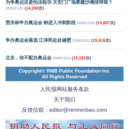
为争奥运还是怕法轮功 天安门广场要建沙滩排球馆？
(
14,200
次)
2000/11/22
贾庆林申办奥运会 称进入冲刺阶段
(
14,807
次)
2000/11/16
争办奥运会落选 江泽民处处碰壁
(
15,616
次)
2000/11/12
北京，你不配办奥运会
(
15,182
次)
2000/11/12
Copyright© RMB Public Foundation Inc.
All Rights Reserved
人民报网站服务条款
关于我们
反馈信箱：
editor@renminbao.com