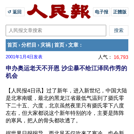
↺ 返回 
电子报
正體版
首页
分栏目
灾祸
首页
文章
›
›
|
›
：
2001年1月4日
发表
人气：
16,793
申办奥运老天不开恩 沙尘暴不给江泽民作秀的
机会
【人民报4日讯】过了新年，进入新世纪，中国大陆
是北寒南暖，最北的黑龙江省最低气温到了摄氏零
下二十五、六度，北京虽然夜里只有摄氏零下八度
左右，但大家都说这个新年特别的冷，主要是阵阵
的寒风，把人的骨头都吹透了。
据世界日报报导，西北风不仅吹来了寒冷，也令新