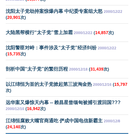
沈阳太子党劫持案惊爆内幕 中纪委专案组大怒
2000/12/22
(
20,901
次)
大陆黑帮横行“太子党”雪上加霜
(
14,857
次)
2000/12/22
沈阳警匪对峙：事件涉及“太子党”经济纠纷
2000/12/22
(
15,735
次)
剖析中国“太子党”的繁衍历程
(
31,439
次)
2000/12/18
以江绵恒为首的太子党掀起第三波淘金热
(
15,797
2000/12/16
次)
远华案又爆惊天内幕 -- 赖昌星曾缅甸被捕引渡回国???
(
16,942
次)
2000/12/10
江绵恒腐败大嘴官商通吃 俨成中国电信新霸主
2000/12/8
(
24,140
次)