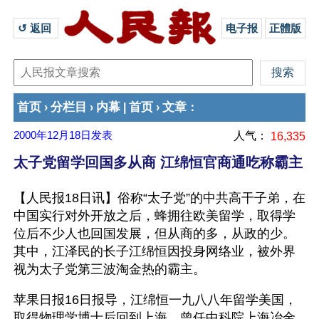
↺ 返回 
电子报
正體版
首页
分栏目
内幕
首页
文章
›
›
|
›
：
2000年12月18日
发表
人气：
16,335
太子党留学回国多从商 江绵恒官商通吃称霸主
【人民报18日讯】俗称“太子党”的中共高干子弟，在
中国实行对外开放之后，蜂拥往欧美留学，取得学
位后不少人也回国发展，但从商的多，从政的少。
其中，江泽民的长子江绵恒因投身网络业，被外界
视为太子党第三波淘金热的霸主。
苹果日报16日报导，江绵恒一九八八年留学美国，
取得物理学博士后回到上海，曾任中科院上海冶金