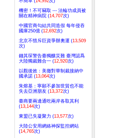
不簡單 (
14,992
次)
機密！不可竊取 --- 法輪功成員被
關在精神病院 (
14,707
次)
中國官商勾結共同造假 每年侵吞
國庫250億 (
12,692
次)
北京不惜斥巨資爭辦奧運 (
13,509
次)
錢其琛警告臺獨釀災難 臺灣認爲
大陸獨裁難合一 (
12,920
次)
以觀後效：美撤對華制裁接納中
國承諾 (
13,064
次)
朱熔基：寧願不參加世貿也不能
失去亞洲朋友 (
13,372
次)
臺商要兩邊通吃兩岸各取其利
(
13,144
次)
東盟已失凝聚力 (
13,577
次)
大陸公安用網絡神探監控網站
(
14,765
次)