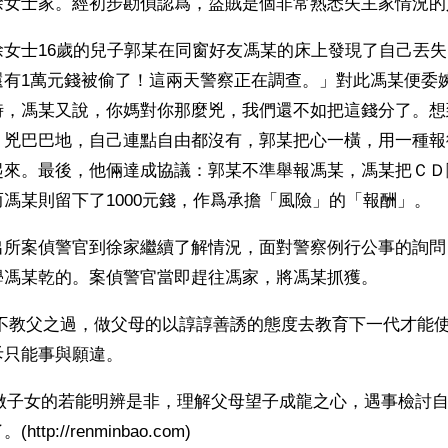
徐女士家。經初步勘偵認爲，盜賊是個非常熟悉失主家情況的
女士16歲的兒子郭某在同窗好友馮某的床上發現了自己丟失
還有1萬元錢被偷了！這兩天警察正在調查。」對此馮某便委
時，馮某又說，你媽對你那麼兇，我們還不如把這錢分了。想
，兇巴巴地，自己連點自由都沒有，郭某把心一橫，用一種報
來。最後，他倆達成協議：郭某不準舉報馮某，馮某把ＣＤ隨
馮某則留下了1000元錢，作爲承擔「風險」的「報酬」。
出所案偵警官到徐家繼續了解情況，面對警察例行公事的詢問
學馮某乾的。案偵警官當即趕往馮家，將馮某抓獲。
子不教父之過，做父母的以諄諄善誘的態度去教育下一代才能
斥只能事與願違。
tp://renminbao.com)