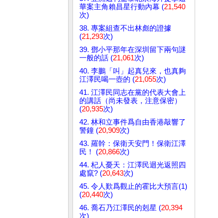
華案主角賴昌星行動內幕 (
21,540
次)
38. 專案組查不出林彪的證據
(
21,293
次)
39. 鄧小平那年在深圳留下兩句謎
一般的話 (
21,061
次)
40. 李鵬「叫」起真兒來，也真夠
江澤民喝一壺的 (
21,055
次)
41. 江澤民同志在黨的代表大會上
的講話（尚未發表，注意保密）
(
20,935
次)
42. 林和立事件爲自由香港敲響了
警鐘 (
20,909
次)
43. 羅幹：保衛天安門！保衛江澤
民！ (
20,866
次)
44. 杞人憂天：江澤民迴光返照四
處竄? (
20,643
次)
45. 令人歎爲觀止的霍比大預言(1)
(
20,440
次)
46. 喬石乃江澤民的剋星 (
20,394
次)