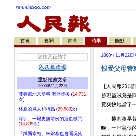
首頁
要聞
內幕
時事
幽默
2000年11月22日
恨受父母管
重點推薦文章
2000年11月22日
【人民報23日
藤春燕北京受審 海外聲援 (
14,731
發現盜賊竟是
次)
竟爽快地當了
林彪的爲人和特點 (
29,983
次)
　　據商務早報
深圳：一場史無前例的浴血械鬥
(
14,809
次)
晚，一串急促
「鐵面宰相」朱鎔基也會開玩笑