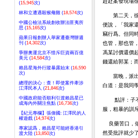
趕赴案發現場
(
15,945
次)
林和立遭遇殺猴儆雞 (
18,574
次)
　　第二天，徐
中國公檢法系統創收辦法匪夷所
便說，「我家
思 (
15,165
次)
竊行爲。但同
蘋果日報創辦人舉家遷臺灣辦週
刊 (
14,302
次)
也管，那也管
馮某討價還價起
爭辦奧運北京不惜斥巨資兩百億
美元 (
14,584
次)
錢還給郭某；而
賴昌星海外行蹤暴露始末 (
16,590
次)
　　當晚，派
總理的決心：查！即使案件牽涉
白道：是我同
江澤民本人 (
21,846
次)
中國政府能否順利引渡賴昌星已
　　 點評：
成海內外關注焦點 (
16,736
次)
服，粗暴的訓
【紀元專欄】張偉國: 江澤民的人
權遊戲 (
14,974
次)
    良藥苦口，做子女的若能明辨是非，理解父母望子成龍之心，遇事檢討自己，越變越好自
專家認爲，賴昌星可能經香港引
然受批評就少了。(ht
渡大陸 (
13,850
次)