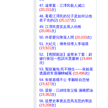
47. 遠華案：江澤民殺人滅口
(
20,151
次)
48. 看看江澤民的兒子是如何沾他
老子光的(2) (
20,127
次)
49. 江澤民賣笑反罵人幼稚
(
20,081
次)
50. 外星嬰兒降落人間 (
20,033
次)
51. 大紀元：傳奇領導人李瑞環
(
19,921
次)
52. 【舊聞新說】遠華未了案：尉
健行衝冠一怒訓斥賈慶林 (
19,894
次)
53. 冤獄遍地 民不聊生——朱鎔基
透露經常遇攔轎喊冤 (
19,496
次)
54. 朱熔基嘆不公 李鵬暗自悲愴
(
19,427
次)
55. 梁新：江綿恆靠父蔭 滿嘴肥油
(
19,362
次)
56. 從歷史事實反思馬克思的學說
(
19,208
次)