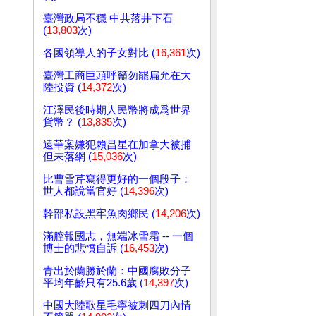
臺灣政局不穩 中共落井下石
(
13,803
次)
各國領導人的子女對比 (
16,361
次)
臺灣工商巨頭呼籲勿罷扁允在大
陸投資 (
14,372
次)
江澤民後時期人民幣將成爲世界
貨幣？ (
13,835
次)
遠華案嫌犯賴昌星在加拿大被捕
但未落網 (
15,036
次)
比曹雪芹寫得更好的一個段子：
世人都說當官好 (
14,396
次)
幹部私設黑牢魚肉鄉民 (
14,206
次)
滿腔報國志，無端冰雪霜 -- 一個
博士的悲憤自訴 (
16,453
次)
青出於蘭勝於蘭：中國腐敗分子
平均年齡只有25.6歲 (
14,397
次)
中國大陸歌星毛寧被刺四刀內情