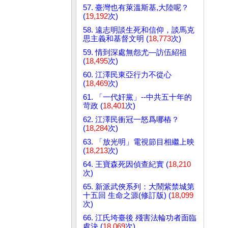
57. 臺灣也有萊溫斯基,大陸呢？
(
19,192
次)
58. 遠志明談生死和信仰，談馬克
思主義和基督文明 (
18,773
次)
59. 情到深處無怨尤—訪伍紹祖
(
18,495
次)
60. 江澤民東亞行力不從心
(
18,469
次)
61. 「一代奸黨」--中共五十年的
苛政 (
18,401
次)
62. 江澤民衝冠一怒爲哪樁？
(
18,284
次)
63. 「放光明」電視節目相繼上映
(
18,213
次)
64. 王寶森死因偵查紀實 (
18,210
次)
65. 新派武俠系列：大鬧紫禁城第
十五回 生命之源(修訂版) (
18,099
次)
66. 江氏垮臺後 殘害法輪功者面臨
處決 (
18,069
次)