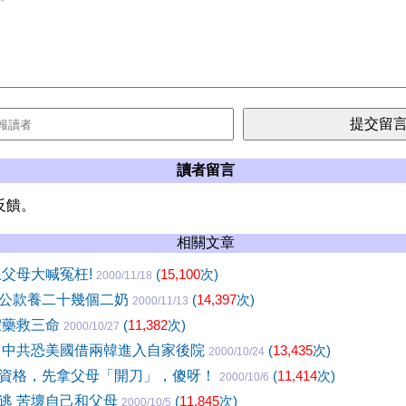
讀者留言
反饋。
相關文章
線父母大喊冤枉!
(
15,100
次)
2000/11/18
公款養二十幾個二奶
(
14,397
次)
2000/11/13
假藥救三命
(
11,382
次)
2000/10/27
 中共恐美國借兩韓進入自家後院
(
13,435
次)
2000/10/24
資格，先拿父母「開刀」，傻呀！
(
11,414
次)
2000/10/6
逃 苦壞自己和父母
(
11,845
次)
2000/10/5