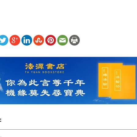
ww.renminbao.com/rmb/articles/2000/11/23/6586b.html
: