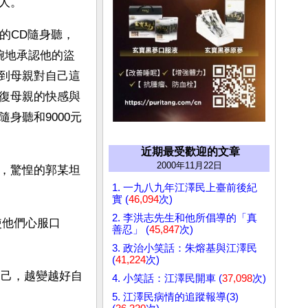
人。
的CD隨身聽，
婉地承認他的盜
到母親對自己這
復母親的快感與
身聽和9000元
近期最受歡迎的文章
2000年11月22日
，驚惶的郭某坦
1. 一九八九年江澤民上臺前後紀
實 (
46,094
次)
2. 李洪志先生和他所倡導的「真
使他們心服口
善忍」 (
45,847
次)
3. 政治小笑話：朱熔基與江澤民
(
41,224
次)
4. 小笑話：江澤民開車 (
37,098
次)
5. 江澤民病情的追蹤報導(3)