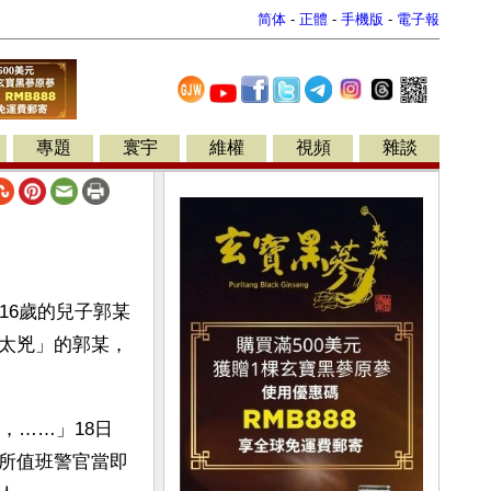
简体
-
正體
-
手機版
-
電子報
專題
寰宇
維權
視頻
雜談
16歲的兒子郭某
太兇」的郭某，
，……」18日
所值班警官當即