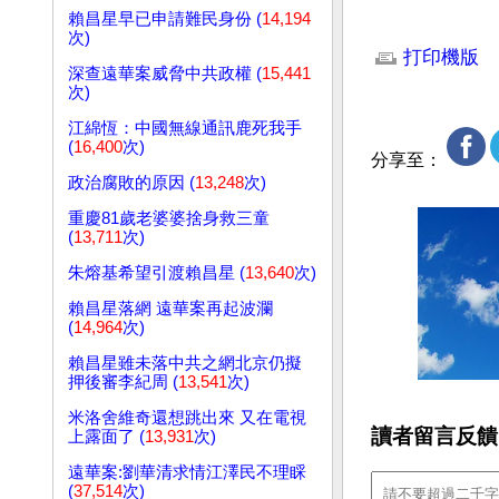
賴昌星早已申請難民身份 (
14,194
文章網址: http://w
次)
打印機版
深查遠華案威脅中共政權 (
15,441
次)
江綿恆：中國無線通訊鹿死我手
(
16,400
次)
分享至：
政治腐敗的原因 (
13,248
次)
重慶81歲老婆婆捨身救三童
(
13,711
次)
朱熔基希望引渡賴昌星 (
13,640
次)
賴昌星落網 遠華案再起波瀾
(
14,964
次)
賴昌星雖未落中共之網北京仍擬
押後審李紀周 (
13,541
次)
米洛舍維奇還想跳出來 又在電視
讀者留言反饋
上露面了 (
13,931
次)
遠華案:劉華清求情江澤民不理睬
(
37,514
次)