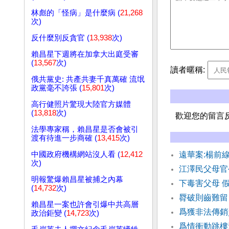
林彪的「怪病」是什麼病 (
21,268
次)
反什麼別反貪官 (
13,938
次)
賴昌星下週將在加拿大出庭受審
(
13,567
次)
讀者暱稱:
俄共黨史: 共產共妻千真萬確 流氓
政黨毫不誇張 (
15,801
次)
高行健照片驚現大陸官方媒體
(
13,818
次)
歡迎您的留言
法學專家稱，賴昌星是否會被引
渡有待進一步商確 (
13,415
次)
中國政府機構網站沒人看 (
12,412
遠華案:楊前
次)
江澤民父母官
明報驚爆賴昌星被捕之內幕
下毒害父母 
(
14,732
次)
脣破則齒難留
賴昌星一案也許會引爆中共高層
爲獲非法傳銷
政治鉅變 (
14,723
次)
爲情衝動跳樓