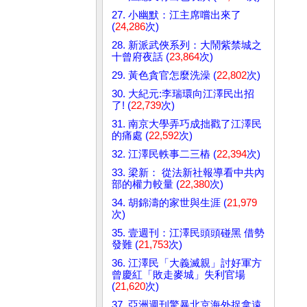
27. 小幽默：江主席嚐出來了
(
24,286
次)
28. 新派武俠系列：大鬧紫禁城之
十曾府夜話 (
23,864
次)
29. 黃色貪官怎麼洗澡 (
22,802
次)
30. 大紀元:李瑞環向江澤民出招
了! (
22,739
次)
31. 南京大學弄巧成拙戳了江澤民
的痛處 (
22,592
次)
32. 江澤民軼事二三樁 (
22,394
次)
33. 梁新： 從法新社報導看中共內
部的權力較量 (
22,380
次)
34. 胡錦濤的家世與生涯 (
21,979
次)
35. 壹週刊：江澤民頭頭碰黑 借勢
發難 (
21,753
次)
36. 江澤民「大義滅親」討好軍方
曾慶紅「敗走麥城」失利官場
(
21,620
次)
37. 亞洲週刊驚暴北京海外捉拿遠