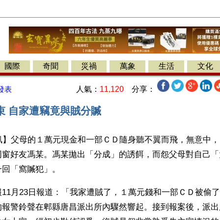
國際
奇聞
災禍
萬象
生活
文化
人氣：
11,120
分享：
發表
束 自家遭竊竟與賊分贓
訊】父母的１萬元現金和一部ＣＤ隨身聽不翼而飛，無意中，
同窗好友馮某。馮某拋出「分成」的誘餌，而怨父母對自己「
一回「窩贓犯」。
11月23日報道：「我家遭賊了，１萬元錢和一部ＣＤ被偷了
的報警鈴聲在郫縣唐昌派出所內驟然響起。接到報案後，派出