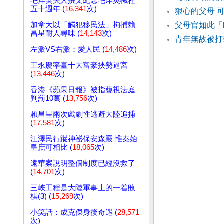
毛岸英夫人撰文紀念毛岸英犧牲
五十週年 (
16,341
次)
狠心的父母 
加拿大以「觸犯移民法」拘捕賴
父母官如此「
昌星耐人尋味 (
14,143
次)
青年無故被打
左派VS右派：愛人民 (
14,486
次)
王永慶率臺十大富豪挾勢逼宮
(
13,446
次)
香港《蘋果日報》被指藐視法庭
判罰10萬 (
13,756
次)
賴昌星兩次戲劇性逃避大陸追捕
(
17,581
次)
江澤民行蹤神祕保安森嚴 惟秦始
皇庶可相比 (
18,065
次)
遠華案說明整個制度已經沒救了
(
14,701
次)
三峽工程是大陸軍事上的一着敗
棋(3) (
15,269
次)
小笑話：成克傑身後奇遇 (
28,571
次)