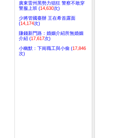
廣東雷州黑勢力猖狂 警察不敢穿
警服上班 (
14,630
次)
少將管國臺辦 王在希首露面
(
14,174
次)
賺錢新門路：婚姻介紹所無婚姻
介紹 (
17,617
次)
小幽默：下崗職工與小偷 (
17,846
次)