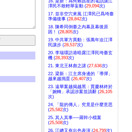
16. 梁新：爲何賴昌星的電話讓江
澤民不敢輕舉妄動 (
29,094
次)
17. 並非空穴來風 江澤民已爲垮臺
準備後事 (
28,842
次)
18. 陳希同倒臺之內幕及幕後原
因！ (
28,805
次)
19. 中共軍方異動：張萬年迫江澤
民讓步 (
28,537
次)
20. 李瑞環訪港暗露江澤民垮臺玄
機 (
28,393
次)
21. 東北王林彪之謎 (
27,636
次)
22. 梁新：江主席身邊的「導彈」
越來越搗蛋 (
26,407
次)
23. 遠華案越揭越黑：賈慶林終於
「婉轉」承認涉案並請辭 (
26,105
次)
24. 「龍的傳人」究竟是什麼意思
(
25,582
次)
25. 其人其事──羅幹小檔案
(
25,508
次)
26. 江總又有出色表演 (
24,799
次)