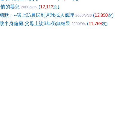
可憐的嬰兒
(
12,113
次)
2000/9/29
幽默」--讓上訪農民到月球找人處理
(
13,890
次)
2000/9/26
致半身偏癱 父母上訪3年仍無結果
(
11,769
次)
2000/9/4