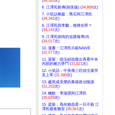
(
36,320
次)
6. 江澤民新傳(搞笑版) (
34,808
次)
7. 小笑話兩篇：喬石與江澤民
(
34,342
次)
8. 江澤民與李鵬，推牌在即？
(
34,141
次)
9. 江澤民病情的追蹤報導(4)
(
34,017
次)
10. 漫畫：江澤民示範NAIVE
(
32,577
次)
11. 梁新：從伍紹祖復出再看中央
內部的權力爭鬥 (
31,821
次)
12. 小笑話：中美俄三巨頭汶萊拜
見上帝 (
31,580
次)
13. 處死成克傑的幕後政治陰謀
(
31,252
次)
14. 幽默：李瑞環與江澤民
(
30,839
次)
15. 梁新：爲何賴昌星一日不殺 江
澤民寢食難安 (
30,561
次)