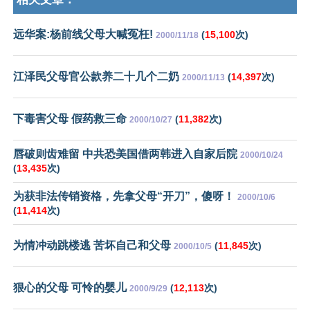
远华案:杨前线父母大喊冤枉!
(
15,100
次)
2000/11/18
江泽民父母官公款养二十几个二奶
(
14,397
次)
2000/11/13
下毒害父母 假药救三命
(
11,382
次)
2000/10/27
唇破则齿难留 中共恐美国借两韩进入自家后院
2000/10/24
(
13,435
次)
为获非法传销资格，先拿父母“开刀”，傻呀！
2000/10/6
(
11,414
次)
为情冲动跳楼逃 苦坏自己和父母
(
11,845
次)
2000/10/5
狠心的父母 可怜的婴儿
(
12,113
次)
2000/9/29