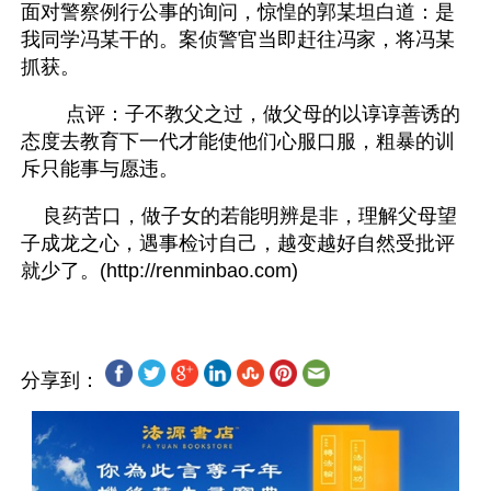
面对警察例行公事的询问，惊惶的郭某坦白道：是
我同学冯某干的。案侦警官当即赶往冯家，将冯某
抓获。
　　 点评：子不教父之过，做父母的以谆谆善诱的
态度去教育下一代才能使他们心服口服，粗暴的训
斥只能事与愿违。
    良药苦口，做子女的若能明辨是非，理解父母望
子成龙之心，遇事检讨自己，越变越好自然受批评
分享到：