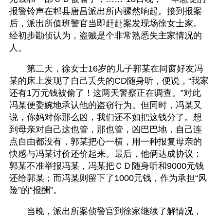
报警铃声在郫县唐昌派出所内骤然响起。接到报案
后，派出所值班警官当即赶赴案发现场徐女士家。
经初步勘侦认为，盗贼是个非常熟悉失主家情况的
人。
　　第二天，徐女士16岁的儿子郭某在同窗好友冯
某的床上发现了自己丢失的CD随身听，便说，“我家
还有1万元钱被偷了！这两天警察正在调查。”对此
冯某便委婉地承认他的盗窃行为。但同时，冯某又
说，你妈对你那么凶，我们还不如把这钱分了。想
到母亲对自己这也管，那也管，凶巴巴地，自己连
点自由都没有，郭某把心一横，用一种报复母亲的
快感与冯某讨价还价起来。最后，他俩达成协议：
郭某不准举报冯某，冯某把ＣＤ随身听和9000元钱
还给郭某；而冯某则留下了1000元钱，作为承担“风
险”的“报酬”。
　　当晚，派出所案侦警官到徐家继续了解情况，