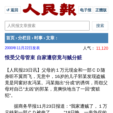
↺ 返回 
电子报
正體版
首页
分栏目
时事
文章
›
›
›
：
2000年11月22日
发表
人气：
11,120
恨受父母管束 自家遭窃竟与贼分赃
【人民报23日讯】父母的１万元现金和一部ＣＤ随
身听不翼而飞，无意中，16岁的儿子郭某发现盗贼
竟是同窗好友冯某。冯某抛出“分成”的诱饵，而怨父
母对自己“太凶”的郭某，竟爽快地当了一回“窝赃
犯”。
　　据商务早报11月23日报道：“我家遭贼了，１万
元钱和一部ＣＤ被偷了，……”18日晚，一串急促的