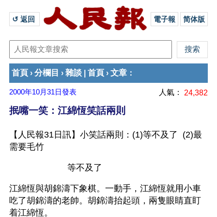
↺ 返回 
電子報
简体版
首頁
分欄目
雜談
首頁
文章
›
›
|
›
：
2000年10月31日
發表
人氣：
24,382
抿嘴一笑：江綿恆笑話兩則
【人民報31日訊】小笑話兩則：(1)等不及了  (2)最
需要毛竹
                        等不及了
江綿恆與胡錦濤下象棋。一動手，江綿恆就用小車
吃了胡錦濤的老帥。胡錦濤抬起頭，兩隻眼睛直盯
着江綿恆。