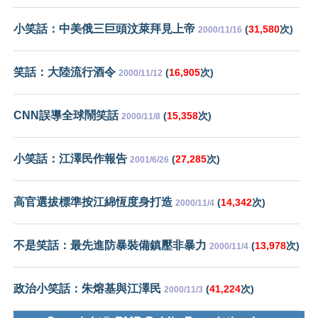
小笑話：中美俄三巨頭汶萊拜見上帝
(
31,580
次)
2000/11/16
笑話：大陸流行酒令
(
16,905
次)
2000/11/12
CNN誤導全球鬧笑話
(
15,358
次)
2000/11/8
小笑話：江澤民作報告
(
27,285
次)
2001/6/26
高官選拔標準按江綿恆度身打造
(
14,342
次)
2000/11/4
不是笑話：最先進防暴裝備鎮壓非暴力
(
13,978
次)
2000/11/4
政治小笑話：朱熔基與江澤民
(
41,224
次)
2000/11/3