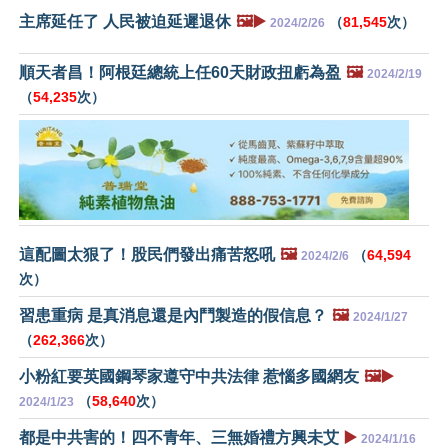
主席延任了 人民被迫延遲退休
🖼️▶️
（
81,545
次）
2024/2/26
順天者昌！阿根廷總統上任60天財政扭虧為盈
🖼️
2024/2/19
（
54,235
次）
這配圖太狠了！股民們發出痛苦怒吼
🖼️
（
64,594
2024/2/6
次）
習患重病 是真消息還是內鬥製造的假信息？
🖼️
2024/1/27
（
262,366
次）
小粉紅要英國鋼琴家遵守中共法律 惹惱多國網友
🖼️▶️
（
58,640
次）
2024/1/23
都是中共害的！四不青年、三無婚禮方興未艾
▶️
2024/1/16