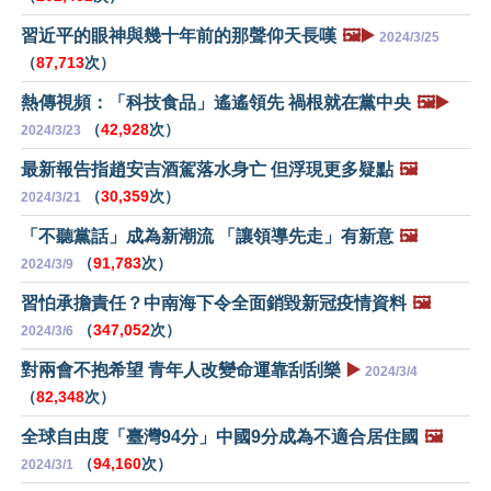
習近平的眼神與幾十年前的那聲仰天長嘆
🖼️▶️
2024/3/25
（
87,713
次）
熱傳視頻：「科技食品」遙遙領先 禍根就在黨中央
🖼️▶️
（
42,928
次）
2024/3/23
最新報告指趙安吉酒駕落水身亡 但浮現更多疑點
🖼️
（
30,359
次）
2024/3/21
「不聽黨話」成為新潮流 「讓領導先走」有新意
🖼️
（
91,783
次）
2024/3/9
習怕承擔責任？中南海下令全面銷毀新冠疫情資料
🖼️
（
347,052
次）
2024/3/6
對兩會不抱希望 青年人改變命運靠刮刮樂
▶️
2024/3/4
（
82,348
次）
全球自由度「臺灣94分」中國9分成為不適合居住國
🖼️
（
94,160
次）
2024/3/1