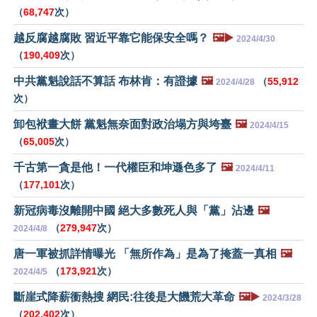
（
68,747
次）
越反腐越腐敗 習近平靠它能保安全嗎？
🖼️▶️
2024/4/30
（
190,409
次）
中共黨魁說話不算話 布林肯：有證據
🖼️
（
55,912
2024/4/28
次）
卸包袱畫大餅 黨魁無奈面對政治塌方與垮臺
🖼️
2024/4/15
（
65,005
次）
千古第一貪是他！一代權臣和坤遜色多了
🖼️
2024/4/11
（
177,101
次）
新冠病毒沒離開中國 絕大多數死人與「黨」沾邊
🖼️
（
279,947
次）
2024/4/8
唐一軍被抓詳情曝光 「無所作為」是為了掩蓋一真相
🖼️
（
173,921
次）
2024/4/5
斷崖式降薪衝熱搜 網民:往後是大饑荒大革命
🖼️▶️
2024/3/28
（
202,402
次）