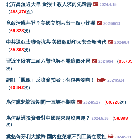
北方高溫遇大旱 金猴王教人求雨先歸善
🖼️
2024/6/15
（
483,376
次）
竟敢污衊拜登？美國立刻丟出一顆小炸彈
🖼️
2024/6/13
（
69,828
次）
中共逼亞太聯合抗共 美國啟動印太安全新時代
🖼️
2024/6/9
（
35,363
次）
習近平縱有三頭六臂也解不開這個死局
🖼️
（
85,765
2024/6/4
次）
網紅「鳳姐」反嗆偷拍者：有種再發啊！
🖼️▶️
2024/5/24
（
60,842
次）
為何黨魁訪法期間一直笑不攏嘴
🖼️
（
68,726
次）
2024/5/17
為何歐洲投資者對中國越來越沒興趣？
（
56,898
2024/5/15
次）
黨魁匈牙利大撒幣 國內韭菜領不到工資在硬扛
🖼️
2024/5/11