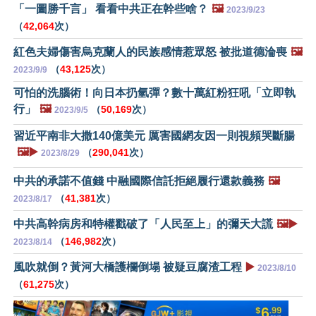
「一圖勝千言」 看看中共正在幹些啥？
🖼️
2023/9/23
（
42,064
次）
紅色夫婦傷害烏克蘭人的民族感情惹眾怒 被批道德淪喪
🖼️
（
43,125
次）
2023/9/9
可怕的洗腦術！向日本扔氫彈？數十萬紅粉狂吼「立即執
行」
🖼️
（
50,169
次）
2023/9/5
習近平南非大撒140億美元 厲害國網友因一則視頻哭斷腸
🖼️▶️
（
290,041
次）
2023/8/29
中共的承諾不值錢 中融國際信託拒絕履行還款義務
🖼️
（
41,381
次）
2023/8/17
中共高幹病房和特權戳破了「人民至上」的彌天大謊
🖼️▶️
（
146,982
次）
2023/8/14
風吹就倒？黃河大橋護欄倒塌 被疑豆腐渣工程
▶️
2023/8/10
（
61,275
次）