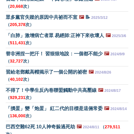
（
20,668
次）
眾多黨官失蹤的原因中共祕而不宣
🖼️
📝
2025/3/12
（
205,378
次）
「白肺」激增病亡者眾 易經師:正神下來收壞人
🖼️
2025/3/6
（
511,431
次）
替非洲捏一把汗！ 習狠狠地說：一個都不能少
🖼️
2024/9/9
（
32,727
次）
習給老鄧戴高帽揭示了一個公開的祕密
🖼️
2024/8/26
（
40,102
次）
不得了！中學生反內卷聯盟觸動中共高壓線
🖼️
2024/8/17
（
929,231
次）
「摜蛋」變「炮蛋」 紅二代的目標是這倆常委
🖼️
2024/8/14
（
136,000
次）
巴西空難62死 10人神奇躲過死劫
🖼️
（
279,511
2024/8/11
次）