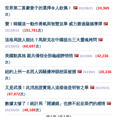
世界第二富豪妻子的選擇令人欽佩！
🖼️
（
24,369
2023/6/23
次）
贊！韓國這一動作勇氣與智慧並舉 威力勝過薩德導彈
🖼️
（
151,781
次）
2023/6/15
這格局誰人能比？馬斯克在中國提出三大靈魂拷問
🖼️
（
60,697
次）
2023/6/10
美國動真格 親共僑領全部龜縮靜悄悄
🖼️
（
42,236
2023/6/6
次）
紐約上州一名西人因騷擾神韻校區被捕
🖼️
（
26,236
2023/6/1
次）
又是武漢！此消息證實港人這樣做是明智之舉
🖼️
2023/5/31
（
87,872
次）
數據太慘了！統計局「開濾鏡」也撩不起韭菜們的感情
🖼️
（
48,188
次）
2023/5/30