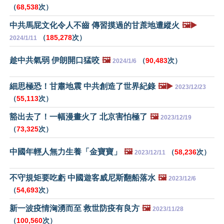
（
68,538
次）
中共馬屁文化令人不齒 傳習摸過的甘蔗地遭縱火
🖼️▶️
（
185,278
次）
2024/1/11
趁中共氣弱 伊朗開口猛咬
🖼️
（
90,483
次）
2024/1/6
細思極恐！甘肅地震 中共創造了世界紀錄
🖼️▶️
2023/12/23
（
55,113
次）
豁出去了！一幅漫畫火了 北京害怕極了
🖼️
2023/12/19
（
73,325
次）
中國年輕人無力生養「金寶寶」
🖼️
（
58,236
次）
2023/12/11
不守規矩要吃虧 中國遊客威尼斯翻船落水
🖼️
2023/12/6
（
54,693
次）
新一波疫情洶湧而至 救世防疫有良方
🖼️
2023/11/28
（
100,560
次）