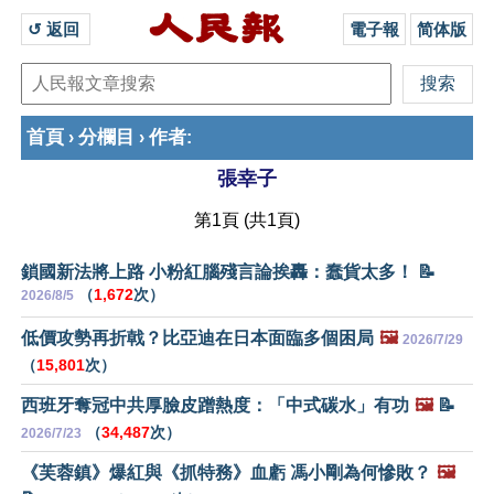
↺ 返回 
電子報
简体版
首頁
分欄目
作者
›
›
:
張幸子
第1頁 (共1頁)
鎖國新法將上路 小粉紅腦殘言論挨轟：蠢貨太多！ 📝
（
1,672
次）
2026/8/5
低價攻勢再折戟？比亞迪在日本面臨多個困局
🖼️
2026/7/29
（
15,801
次）
西班牙奪冠中共厚臉皮蹭熱度：「中式碳水」有功
🖼️
📝
（
34,487
次）
2026/7/23
《芙蓉鎮》爆紅與《抓特務》血虧 馮小剛為何慘敗？
🖼️