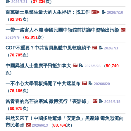
📝
（
37,236
次）
2026/7/21
百萬碩士畢業生最大的人生挫折：找工作
🖼️▶️
📝
2026/7/10
（
62,343
次）
一帶一路害人不淺 泰國民團中領館前抗議中資輸出污染
🖼️
（
62,851
次）
2026/7/9
GDP不重要？中共官員集體中風乾脆躺平
🖼️
📝
2026/7/3
（
70,705
次）
中國異議人士董廣平飛抵加拿大
🖼️
📝
（
50,740
2026/6/28
次）
一不小心大學看板揭開了中共遮羞布
🖼️
📝
2026/6/20
（
76,186
次）
當青春的光芒被磨滅 微博流行「喪語錄」
🖼️
📝
2026/6/15
（
60,975
次）
果然又來了！中國多地驚爆「安定魚」黑產線 毒魚恐流向
市民餐桌
🖼️
（
83,764
次）
2026/6/13