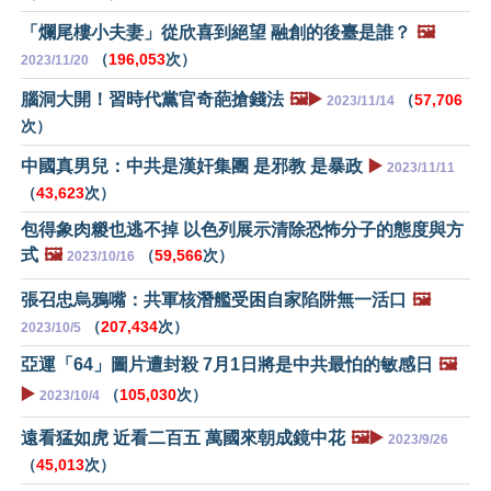
「爛尾樓小夫妻」從欣喜到絕望 融創的後臺是誰？
🖼️
（
196,053
次）
2023/11/20
腦洞大開！習時代黨官奇葩搶錢法
🖼️▶️
（
57,706
2023/11/14
次）
中國真男兒：中共是漢奸集團 是邪教 是暴政
▶️
2023/11/11
（
43,623
次）
包得象肉糉也逃不掉 以色列展示清除恐怖分子的態度與方
式
🖼️
（
59,566
次）
2023/10/16
張召忠烏鴉嘴：共軍核潛艦受困自家陷阱無一活口
🖼️
（
207,434
次）
2023/10/5
亞運「64」圖片遭封殺 7月1日將是中共最怕的敏感日
🖼️
▶️
（
105,030
次）
2023/10/4
遠看猛如虎 近看二百五 萬國來朝成鏡中花
🖼️▶️
2023/9/26
（
45,013
次）