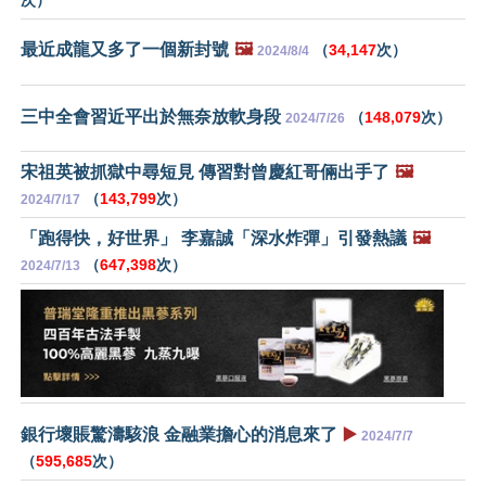
最近成龍又多了一個新封號
🖼️
（
34,147
次）
2024/8/4
三中全會習近平出於無奈放軟身段
（
148,079
次）
2024/7/26
宋祖英被抓獄中尋短見 傳習對曾慶紅哥倆出手了
🖼️
（
143,799
次）
2024/7/17
「跑得快，好世界」 李嘉誠「深水炸彈」引發熱議
🖼️
（
647,398
次）
2024/7/13
銀行壞賬驚濤駭浪 金融業擔心的消息來了
▶️
2024/7/7
（
595,685
次）