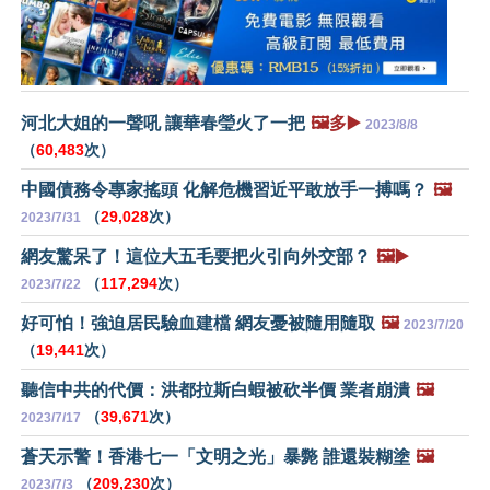
河北大姐的一聲吼 讓華春瑩火了一把
🖼️多▶️
2023/8/8
（
60,483
次）
中國債務令專家搖頭 化解危機習近平敢放手一搏嗎？
🖼️
（
29,028
次）
2023/7/31
網友驚呆了！這位大五毛要把火引向外交部？
🖼️▶️
（
117,294
次）
2023/7/22
好可怕！強迫居民驗血建檔 網友憂被隨用隨取
🖼️
2023/7/20
（
19,441
次）
聽信中共的代價：洪都拉斯白蝦被砍半價 業者崩潰
🖼️
（
39,671
次）
2023/7/17
蒼天示警！香港七一「文明之光」暴斃 誰還裝糊塗
🖼️
（
209,230
次）
2023/7/3