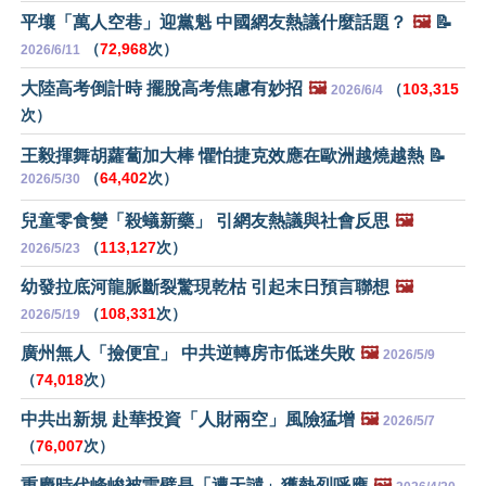
平壤「萬人空巷」迎黨魁 中國網友熱議什麼話題？
🖼️
📝
（
72,968
次）
2026/6/11
大陸高考倒計時 擺脫高考焦慮有妙招
🖼️
（
103,315
2026/6/4
次）
王毅揮舞胡蘿蔔加大棒 懼怕捷克效應在歐洲越燒越熱 📝
（
64,402
次）
2026/5/30
兒童零食變「殺蟻新藥」 引網友熱議與社會反思
🖼️
（
113,127
次）
2026/5/23
幼發拉底河龍脈斷裂驚現乾枯 引起末日預言聯想
🖼️
（
108,331
次）
2026/5/19
廣州無人「撿便宜」 中共逆轉房市低迷失敗
🖼️
2026/5/9
（
74,018
次）
中共出新規 赴華投資「人財兩空」風險猛增
🖼️
2026/5/7
（
76,007
次）
重慶時代峰峻被雷劈是「遭天譴」獲熱烈呼應
🖼️