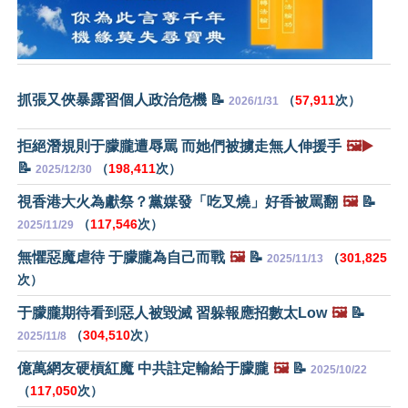
抓張又俠暴露習個人政治危機 📝
（
57,911
次）
2026/1/31
拒絕潛規則于朦朧遭辱罵 而她們被擄走無人伸援手
🖼️▶️
📝
（
198,411
次）
2025/12/30
視香港大火為獻祭？黨媒發「吃叉燒」好香被罵翻
🖼️
📝
（
117,546
次）
2025/11/29
無懼惡魔虐待 于朦朧為自己而戰
🖼️
📝
（
301,825
2025/11/13
次）
于朦朧期待看到惡人被毀滅 習躲報應招數太Low
🖼️
📝
（
304,510
次）
2025/11/8
億萬網友硬槓紅魔 中共註定輸給于朦朧
🖼️
📝
2025/10/22
（
117,050
次）