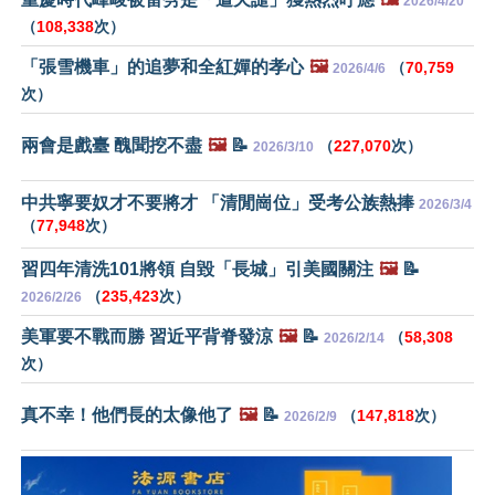
2026/4/20
（
108,338
次）
「張雪機車」的追夢和全紅嬋的孝心
🖼️
（
70,759
2026/4/6
次）
兩會是戲臺 醜聞挖不盡
🖼️
📝
（
227,070
次）
2026/3/10
中共寧要奴才不要將才 「清閒崗位」受考公族熱捧
2026/3/4
（
77,948
次）
習四年清洗101將領 自毀「長城」引美國關注
🖼️
📝
（
235,423
次）
2026/2/26
美軍要不戰而勝 習近平背脊發涼
🖼️
📝
（
58,308
2026/2/14
次）
真不幸！他們長的太像他了
🖼️
📝
（
147,818
次）
2026/2/9