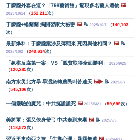
于朦朧外套在這？「798藝術館」驚現多名藝人遺物
🖼️
（
152,211
次）
2025/10/14
于朦朧+楊蘭蘭 揭開習家大祕密
🖼️
📝
（
140,103
2025/10/7
次）
最新爆料：于朦朧案涉及薄熙來 死因與他相同？
🖼️
📝
（
249,614
次）
2025/10/2
「象棋反腐第一案」VS「脫貧取得全面勝利」
2025/9/25
（
120,285
次）
南方水災北方旱 旱澇急轉農民叫苦連天
🖼️▶️
📝
2025/8/7
（
545,106
次）
一個靈驗的魔咒：中共挺誰誰死
🖼️
（
59,699
次）
2025/6/21
美將軍：張又俠身帶弓 中共走到末期
🖼️
📝
2025/5/5
（
118,573
次）
習近平東南亞之旅 「牛糞心理」暴露無遺
🖼️
2025/4/17