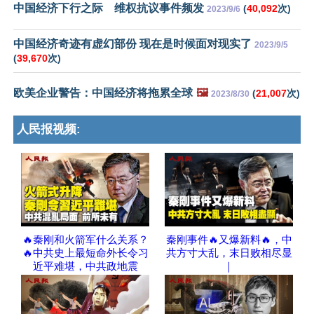
中国经济下行之际 维权抗议事件频发
(
40,092
次)
2023/9/6
中国经济奇迹有虚幻部份 现在是时候面对现实了
2023/9/5
(
39,670
次)
欧美企业警告：中国经济将拖累全球
🖼️
(
21,007
次)
2023/8/30
人民报视频:
🔥秦刚和火箭军什么关系？
秦刚事件🔥又爆新料🔥，中
🔥中共史上最短命外长令习
共方寸大乱，末日败相尽显
近平难堪，中共政地震
｜