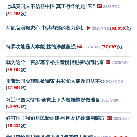
七成英国人不信任中国 真正辱华的是“它”
🖼️
2023/7/22
(
81,253
次)
马屁官员献忠心 中共内部的权力危机
▶️
(
61,056
次)
2023/7/22
特异功能是人本能 越纯净越超强
🖼️
(
77,097
次)
2023/7/21
就为这个！百岁基辛格拄着拐棍也要访问北京
🖼️
2023/7/20
(
85,104
次)
川普涉国会骚乱被调查 共和党人痛斥司法不公
2023/7/20
(
17,906
次)
习近平四大忧惧 全党上下为极端情况做准备
2023/7/20
(
89,498
次)
好可怕！强迫居民验血建档 网友忧被随用随取
🖼️
2023/7/20
(
19,431
次)