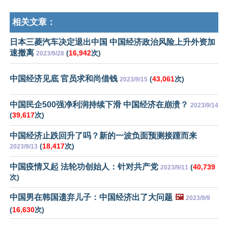
相关文章：
日本三菱汽车决定退出中国 中国经济政治风险上升外资加
速撤离
(
16,942
次)
2023/9/28
中国经济见底 官员求和尚借钱
(
43,061
次)
2023/9/15
中国民企500强净利润持续下滑 中国经济在崩溃？
2023/9/14
(
39,617
次)
中国经济止跌回升了吗？新的一波负面预测接踵而来
(
18,417
次)
2023/9/13
中国疫情又起 法轮功创始人：针对共产党
(
40,739
2023/9/11
次)
中国男在韩国遗弃儿子：中国经济出了大问题
🖼️
2023/9/9
(
16,630
次)