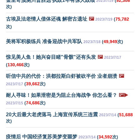
金里奇预测川普胜选 执政1年有惊人政绩
(
92,308
2023/7/19
次)
古埃及法老情人借体还魂 解密古遗址
🖼️
(
75,782
2023/7/19
次)
美将军积极练兵 准备迎战中共军队
(
49,949
次)
2023/7/18
惊见美人鱼！她兴奋目睹"骨骸"还有头发
🖼️
2023/7/17
(
130,466
次)
听信中共的代价：洪都拉斯白虾被砍半价 业者崩溃
🖼️
(
39,662
次)
2023/7/17
耐人寻味！如果泄密是为阻止台海战争 你怎么看？
🖼️▶️
(
74,686
次)
2023/7/15
20大后最大老虎落马 上海宣传系统三连震
(
51,688
2023/7/14
次)
疫情后 中国经济复苏美梦变噩梦
(
34,592
次)
2023/7/14