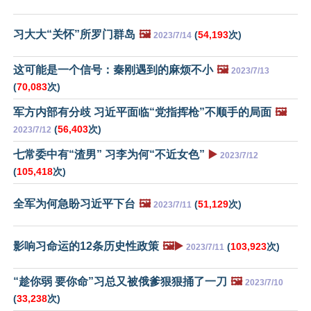
习大大“关怀”所罗门群岛
🖼️
(
54,193
次)
2023/7/14
这可能是一个信号：秦刚遇到的麻烦不小
🖼️
2023/7/13
(
70,083
次)
军方内部有分歧 习近平面临“党指挥枪”不顺手的局面
🖼️
(
56,403
次)
2023/7/12
七常委中有“渣男” 习李为何“不近女色”
▶️
2023/7/12
(
105,418
次)
全军为何急盼习近平下台
🖼️
(
51,129
次)
2023/7/11
影响习命运的12条历史性政策
🖼️▶️
(
103,923
次)
2023/7/11
“趁你弱 要你命”习总又被俄爹狠狠捅了一刀
🖼️
2023/7/10
(
33,238
次)