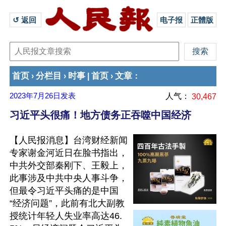
↺ 返回 
电子报
正體版
首页
分栏目
时事
首页
文章
›
›
|
›
：
2023年7月26日
发表
人气：
30,467
习近平头很痛！地方债务正吞噬中国经济
【人民报消息】台湾财经新闻
专家谢金河近日在脸书指出，
中共外交部秦刚下、王毅上，
此事涉及中共中央人事斗争，
但最令习近平头痛的是中国
“经济问题”，此前有北大副教
授统计年轻人失业率高达46.