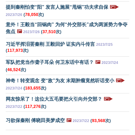
提到秦刚怕变“阳” 发言人施展“甩锅”功夫求自保
🖼️▶️
(
78,050
次)
2023/7/26
意外！王毅当“回锅肉” 为何“外交部长”成为两派势力争夺
焦点
🖼️
(
37,510
次)
2023/7/26
习近平挥泪罢秦刚 王毅回炉 证实内斗传言
2023/7/25
(
117,973
次)
军队把党当作聋子耳朵 何卫东话中有话？
🖼️
2023/7/24
(
46,524
次)
神奇！转变观念 变“敌”为友 末期肿瘤竟然听话变小
🖼️▶️
(
183,655
次)
2023/7/24
网友惊呆了！这位大五毛要把火引向外交部？
🖼️▶️
(
117,276
次)
2023/7/22
习欲保秦刚 傅晓田美梦成空
🖼️
(
93,568
次)
2023/7/22