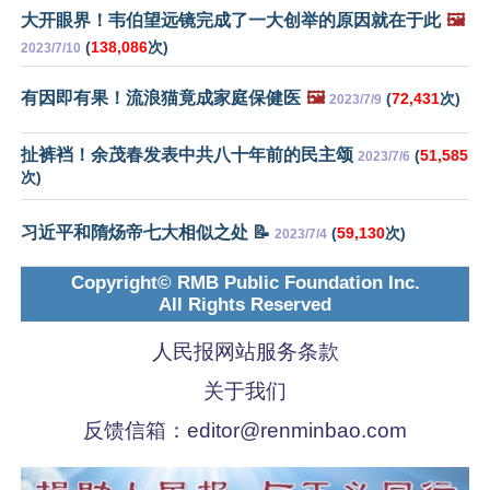
大开眼界！韦伯望远镜完成了一大创举的原因就在于此
🖼️
(
138,086
次)
2023/7/10
有因即有果！流浪猫竟成家庭保健医
🖼️
(
72,431
次)
2023/7/9
扯裤裆！余茂春发表中共八十年前的民主颂
(
51,585
2023/7/6
次)
习近平和隋炀帝七大相似之处 📝
(
59,130
次)
2023/7/4
Copyright© RMB Public Foundation Inc.
All Rights Reserved
人民报网站服务条款
关于我们
反馈信箱：
editor@renminbao.com