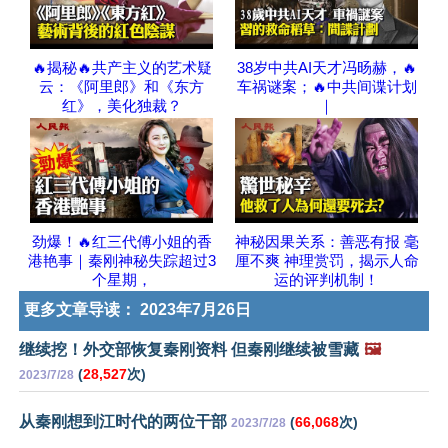
🔥揭秘🔥共产主义的艺术疑
38岁中共AI天才冯旸赫，🔥
云：《阿里郎》和《东方
车祸谜案；🔥中共间谍计划
红》，美化独裁？
｜
劲爆！🔥红三代傅小姐的香
神秘因果关系：善恶有报 毫
港艳事｜秦刚神秘失踪超过3
厘不爽 神理赏罚，揭示人命
个星期，
运的评判机制！
更多文章导读：
2023年7月26日
继续挖！外交部恢复秦刚资料 但秦刚继续被雪藏
🖼️
(
28,527
次)
2023/7/28
从秦刚想到江时代的两位干部
(
66,068
次)
2023/7/28