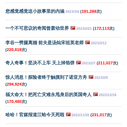
您感觉感觉这小故事里的内涵
(
181,288
次)
2023/3/4
一个不可思议的奇闻曾轰动世界
🖼️
(
172,113
次)
2023/2/21
李谷一劈腿离婚 前夫是汤灿宋祖英老师
🖼️
2023/2/12
(
220,819
次)
奇人奇事！坚决不上车 天上掉馅饼
🖼️
(
211,027
次)
2023/2/7
惊人消息！探险者终于触摸到了诺亚方舟
🖼️
2023/2/5
(
294,924
次)
福大命大！把死亡灾难永甩身后的英国奇人
🖼️
2022/12/16
(
170,480
次)
哈哈！官媒报道江蛤今天死啦
🖼️
(
231,017
次)
2022/11/30