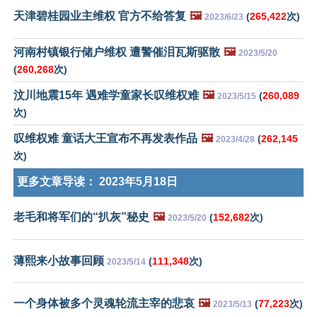
天津碧桂园业主维权 官方不给答复
🖼️
(
265,422
次)
2023/6/23
河南村镇银行储户维权 遭警催泪瓦斯驱散
🖼️
2023/5/20
(
260,268
次)
汶川地震15年 遇难学童家长叹维权难
🖼️
(
260,089
2023/5/15
次)
叹维权难 童话大王宣布不再发表作品
🖼️
(
262,145
2023/4/28
次)
更多文章导读：
2023年5月18日
老毛和将军们的“扒灰”秘史
🖼️
(
152,682
次)
2023/5/20
薄熙来小故事回顾
(
111,348
次)
2023/5/14
一个身体被多个灵魂轮流主宰的悲哀
🖼️
(
77,223
次)
2023/5/13