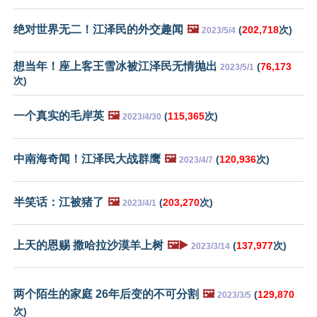
绝对世界无二！江泽民的外交趣闻
🖼️
(
202,718
次)
2023/5/4
想当年！座上客王雪冰被江泽民无情抛出
(
76,173
2023/5/1
次)
一个真实的毛岸英
🖼️
(
115,365
次)
2023/4/30
中南海奇闻！江泽民大战群鹰
🖼️
(
120,936
次)
2023/4/7
半笑话：江被猪了
🖼️
(
203,270
次)
2023/4/1
上天的恩赐 撒哈拉沙漠羊上树
🖼️▶️
(
137,977
次)
2023/3/14
两个陌生的家庭 26年后变的不可分割
🖼️
(
129,870
2023/3/5
次)