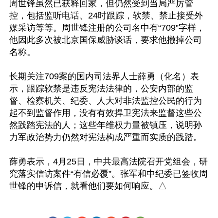
周世锋虽然已获释回家，但仍然受到当局严厉管
控，包括监听电话、24时跟踪，软禁、禁止接受外
媒采访等等。周世锋注册的公司名中有“709”字样，
他因此多次被北京国保威胁谈话，要求他撤掉公司
名称。

长期关注709案的国内司法界人士薛勇（化名）表
示，跟踪软禁是违反宪法法律的，公安内部的监
督、检察机关、纪委、人大对非法监控公民的行为
起不到监督作用，没有有效捍卫宪法来监督这些公
然践踏宪法的人；这些年维权力量被镇压，说明孙
力军政治势力仍然对宪法构成严重而实质的践踏。

薛勇表示，4月25日，中共最高法院召开党组会，研
究落实信访案件“有信必覆”。张军和中纪委已签收周