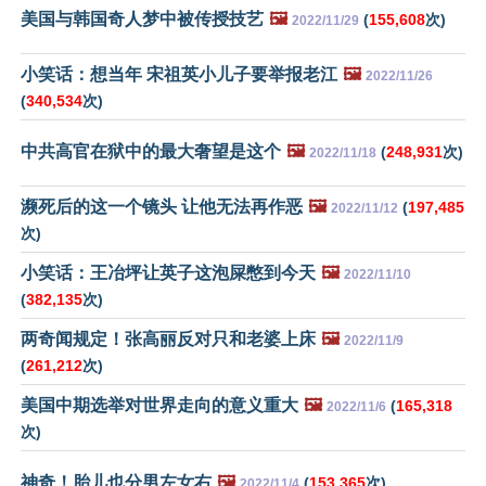
美国与韩国奇人梦中被传授技艺
🖼️
(
155,608
次)
2022/11/29
小笑话：想当年 宋祖英小儿子要举报老江
🖼️
2022/11/26
(
340,534
次)
中共高官在狱中的最大奢望是这个
🖼️
(
248,931
次)
2022/11/18
濒死后的这一个镜头 让他无法再作恶
🖼️
(
197,485
2022/11/12
次)
小笑话：王冶坪让英子这泡屎憋到今天
🖼️
2022/11/10
(
382,135
次)
两奇闻规定！张高丽反对只和老婆上床
🖼️
2022/11/9
(
261,212
次)
美国中期选举对世界走向的意义重大
🖼️
(
165,318
2022/11/6
次)
神奇！胎儿也分男左女右
🖼️
(
153,365
次)
2022/11/4