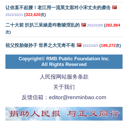
让你直不起腰！老江用一流英文面对小宋丈夫的袭击
🖼️
(
322,620
次)
2022/10/11
二十大前 扒扒三呆婊是咋教唆淫乱的
🖼️
(
282,864
2022/10/9
次)
祖父投胎做孙子 世界之大无奇不有
🖼️
(
189,272
次)
2022/10/3
Copyright© RMB Public Foundation Inc.
All Rights Reserved
人民报网站服务条款
关于我们
反馈信箱：
editor@renminbao.com