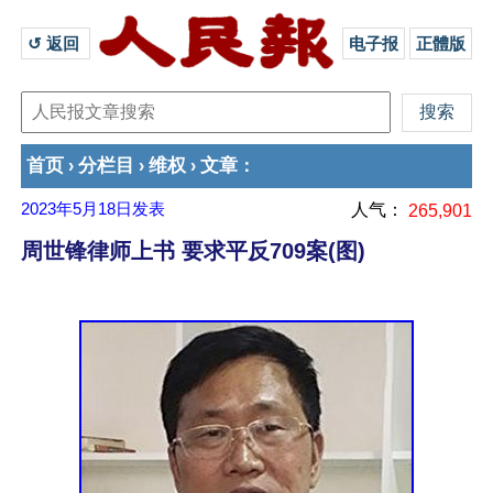
↺ 返回 
电子报
正體版
首页
分栏目
维权
文章
›
›
›
：
2023年5月18日
发表
人气：
265,901
周世锋律师上书 要求平反709案(图)