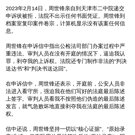
2023年2月14日，周世锋亲自到天津市二中院递交
申诉状被拒，法院不出示任何书面凭证。周世锋到
档案室复印案件卷宗，计算机显示没有该案任何信
息。

周世锋在申诉信中指出公检法司部门办案过程中严
重违法。审判人员在没有开庭的情况下，逼迫我认
罪，剥夺我的上诉权。法院还专门制作非法的“判决
送达书”和“判决书送达回”。

在申诉信中，周世锋还表示，开庭前，公安人员非
法进入看守所，强迫我在他们写好的法庭最后陈述
上签字。审判人员看我不按照他们伪造的最后陈述
发言，就气急败坏地直接剥夺我在法庭的最后陈述
权。

信中还说，周世锋坚持一切以“核心证据”、“原始录