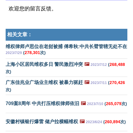
欢迎您的留言反馈。
相关文章：
维权律师卢思位在老挝被捕 傅希秋:中共长臂管辖无处不在
(
278,301
次)
2023/7/29
上海小区居民维权多日 警民激烈冲突
🖼️
(
268,488
2023/7/12
次)
广东佳兆业广场业主维权 被暴力驱赶
🖼️
(
270,426
2023/7/11
次)
709案8周年 中共打压维权律师依旧
🖼️
(
265,079
次)
2023/7/10
安徽村镇银行爆雷 储户拉横幅维权
🖼️
(
260,894
次)
2023/6/24