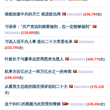
谁能加速中共的灭亡 谁进政治局
🖼️
(
238,794
次)
2022/10/29
习语录：“共产党说到就要做到，也一定能够做到”
🖼️
(
119,805
次)
2022/10/24
习说人话不办人事 造出二十大常委名单
🖼️
2022/10/23
(
233,795
次)
叶挺长子与廖承志把周恩来当恩人
🖼️
(
160,774
次)
2022/10/21
机率为百亿分之一和万亿分之一的奇闻
🖼️
2022/10/19
(
168,434
次)
从蔡英文总统的国庆演讲说到二十大
🖼️
(
170,120
2022/10/14
次)
这个BBC的视频为此而受到青睐
🖼️▶️
(
145,494
次)
2022/10/13