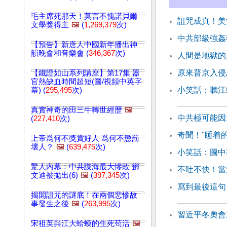
毛主席死那天！莫言不愧諾貝爾
詛咒成真！美
文學獎得主
🖼️
(
1,269,379
次)
中共部級強姦
【預告】新唐人中國新年播出神
韻晚會和音樂會 (
346,367
次)
人間是地獄的
原來普京入侵
【鐵證如山系列講座】第17集 器
官熱缺血時間超短(圖/視頻中英字
小笑話：聽江
幕) (
295,495
次)
真實神奇的田三牛轉世經歷
🖼️
中共極可能因
(
227,410
次)
奇聞！"睡着
上帝爲何不獎賞好人 爲何不懲罰
壞人？
🖼️
(
639,475
次)
小笑話：圖中
驚人內幕：中共諜海最大慘敗 鄧
不吐不快！當
文迪被拋出(6)
🖼️
(
397,345
次)
寫到最後這句
揭開詛咒的謎底！在兩個悲慘故
事發生之後
🖼️
(
263,995
次)
習近平冬奧會
宋祖英與江大蛤蟆的生死苟活
🖼️