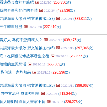
看這些真實的神緣吧
🖼️
(
255,356
次)
2022/2/7
我的奇事和他們的奇蹟
🖼️
(
482,536
次)
2022/2/4
共諜海最大慘敗 鄧文迪被拋出(7)
🖼️
(
389,011
次)
2022/2/1
三牛轉世經歷
🖼️
(
227,410
次)
2022/1/28
賞好人 爲何不懲罰壞人？
🖼️
(
639,475
次)
2022/1/17
共諜海最大慘敗 鄧文迪被拋出(6)
🖼️
(
397,345
次)
2022/1/15
底！在兩個悲慘故事發生之後
🖼️
(
263,995
次)
2022/1/14
蛤蟆的生死苟活
🖼️
(
665,503
次)
2022/1/13
 爲何這一家均無恙
🖼️
(
226,236
次)
2022/1/12
共諜海最大慘敗 鄧文迪被拋出(5)
🖼️
(
386,967
次)
2022/1/11
洲男中文流利 成電視明星
🖼️
(
219,844
次)
2022/1/7
盲人雕刻師與盲人畫家不盲
🖼️
(
226,278
次)
2022/1/2