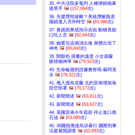
35. 中共法院多冤判 人權律師揭幕
後黑手
🖼️
(
157,064
次)
36. 失蹤撲朔迷離？美核潛艇陰差
陽錯進入另外時空
🖼️
(
83,986
次)
37. 會講因果或預示吉凶 動物竟能
口吐人言
🖼️
(
82,844
次)
38. 她看完這個演出後 身體出現了
神奇
🖼️
(
80,843
次)
39. 聞顏色 摸畫的溫度 小女孩矇
眼猜物神準
🖼️
(
79,923
次)
40. 生命輪迴的證據奧努瑪-蘇阿英
永
🖼️
(
78,321
次)
41. 俄入侵烏克蘭 北約宣佈增加海
陸空部署
🖼️
(
70,172
次)
42. 新聞簡述
🖼️
(
63,811
次)
43. 新聞簡述
🖼️
(
63,627
次)
44. 英國宣佈今年底前 停止進口俄
石油
🖼️
(
63,089
次)
45. 38國指俄侵烏涉暴行 國際刑事
法庭展開調查
🖼️
(
62,893
次)