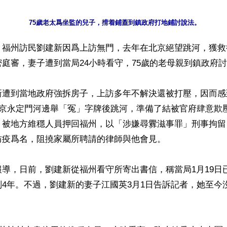
】福州訪民劉建新因爲上訪無門，去年在北京絕望跳河，獲救
庭審，妻子遭到當局24小時看守，75歲的老母親到鎮政府討
遭到當地政府強拆房子，上訪多年不解決還被打壓，因而感到
北京永定門河邊舉「冤」字牌後跳河，準備了結被官府肆意欺
，被地方維穩人員押回福州，以「涉嫌尋釁滋事罪」刑事拘留
疫爲名，阻撓家屬所聘請的律師與他會見。

導，日前，劉建新從福州看守所寄出書信，稱當局1月19日
4年。不過，劉建新的妻子江國英3月1日告訴記者，她至今