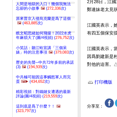
2月28日，江
人間是地獄的入口！幾個我無法
忘卻的小故事
🖼️
(
272,336
次)
鄭連妹老太見狀
原來普京入侵烏克蘭是爲了這個
🖼️
(
463,885
次)
江國英表示，
有四五個保安
瞧文昭思緒如何飛揚！2022水虎
年麻煩大了(圖/4視頻) (
276,752
次)
小笑話：聽江蛤宣講「三個呆
江國英表示，
婊」時的注意事項
🖼️
(
379,083
次)
因爲劉建新是
歷史的先聲─中共72年多前的承諾
對他的迫害。
(3)
🖼️
(
194,939
次)
文章網址: http://w
中共極可能因這事觸怒軍人而完
蛋
🖼️▶️
(
434,652
次)
打印機版
精彩視頻：對鐵鏈女遭遇的最新
評論(圖/4視頻) (
219,559
次)
分享至：
這到底是爲了什麼？！
🖼️
(
323,797
次)