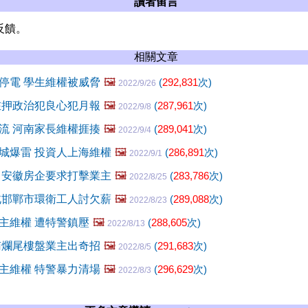
讀者留言
反饋。
相關文章
停電 學生維權被威脅
🖼️
(
292,831
次)
2022/9/26
在押政治犯良心犯月報
🖼️
(
287,961
次)
2022/9/8
流 河南家長維權捱揍
🖼️
(
289,041
次)
2022/9/4
城爆雷 投資人上海維權
🖼️
(
286,891
次)
2022/9/1
 安徽房企要求打擊業主
🖼️
(
283,786
次)
2022/8/25
北邯鄲市環衛工人討欠薪
🖼️
(
289,088
次)
2022/8/23
主維權 遭特警鎮壓
🖼️
(
288,605
次)
2022/8/13
南爛尾樓盤業主出奇招
🖼️
(
291,683
次)
2022/8/5
主維權 特警暴力清場
🖼️
(
296,629
次)
2022/8/3