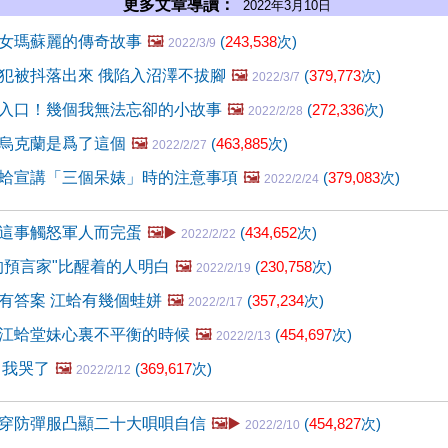
更多文章導讀：
2022年3月10日
女瑪蘇麗的傳奇故事
🖼️
(
243,538
次)
2022/3/9
犯被抖落出來 俄陷入沼澤不拔腳
🖼️
(
379,773
次)
2022/3/7
入口！幾個我無法忘卻的小故事
🖼️
(
272,336
次)
2022/2/28
烏克蘭是爲了這個
🖼️
(
463,885
次)
2022/2/27
蛤宣講「三個呆婊」時的注意事項
🖼️
(
379,083
次)
2022/2/24
這事觸怒軍人而完蛋
🖼️▶️
(
434,652
次)
2022/2/22
的預言家"比醒着的人明白
🖼️
(
230,758
次)
2022/2/19
有答案 江蛤有幾個蛙姘
🖼️
(
357,234
次)
2022/2/17
江蛤堂妹心裏不平衡的時候
🖼️
(
454,697
次)
2022/2/13
 我哭了
🖼️
(
369,617
次)
2022/2/12
穿防彈服凸顯二十大唄唄自信
🖼️▶️
(
454,827
次)
2022/2/10