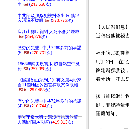
事
🖼️
(
243,538
次)
中共部級強姦犯被抖落出來 俄陷
入沼澤不拔腳
🖼️
(
379,773
次)
【人民報消息
唐江山轉世新聞 人死不會如燈滅
近傳出他被祕密
🖼️
(
254,276
次)
歷史的先聲─中共72年多前的承諾
(5)
🖼️
(
220,731
次)
福州訪民劉建新
9月12日，在
1968年南美現實版 超自然空中魔
術
🖼️
(
257,388
次)
劉建新獲救後
看守所，並以防
《鐵證如山系列片》英文第4集:來
自11個地區的器官摘取案例視頻
🖼️▶️
(
297,483
次)
據《維權網》報
歷史的先聲─中共72年多前的承諾
庭，並建議量刑
(4)
🖼️
(
210,744
次)
開庭通知。

姜光宇爆大料：還沒有結束的驚
人新聞(圖/4視頻) (
419,313
次)