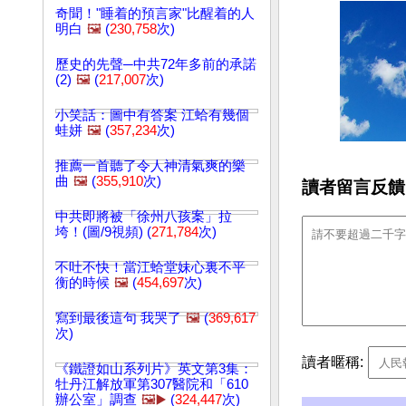
奇聞！"睡着的預言家"比醒着的人
明白
🖼️
(
230,758
次)
歷史的先聲─中共72年多前的承諾
(2)
🖼️
(
217,007
次)
小笑話：圖中有答案 江蛤有幾個
蛙姘
🖼️
(
357,234
次)
推薦一首聽了令人神清氣爽的樂
曲
🖼️
(
355,910
次)
讀者留言反饋
中共即將被「徐州八孩案」拉
垮！(圖/9視頻) (
271,784
次)
不吐不快！當江蛤堂妹心裏不平
衡的時候
🖼️
(
454,697
次)
寫到最後這句 我哭了
🖼️
(
369,617
次)
讀者暱稱:
《鐵證如山系列片》英文第3集：
牡丹江解放軍第307醫院和「610
辦公室」調查
🖼️▶️
(
324,447
次)