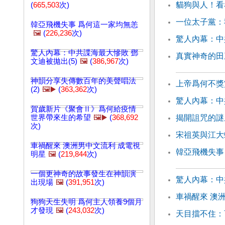
貓狗與人！看
(
665,503
次)
一位太子黨：
韓亞飛機失事 爲何這一家均無恙
🖼️
(
226,236
次)
驚人內幕：中
驚人內幕：中共諜海最大慘敗 鄧
真實神奇的田
文迪被拋出(5)
🖼️
(
386,967
次)
神韻分享失傳數百年的美聲唱法
上帝爲何不獎
(2)
🖼️▶️
(
363,362
次)
驚人內幕：中
賀歲新片《聚會Ⅱ》爲何給疫情
世界帶來生的希望
🖼️▶️
(
368,692
揭開詛咒的謎
次)
宋祖英與江大
車禍醒來 澳洲男中文流利 成電視
韓亞飛機失事
明星
🖼️
(
219,844
次)
一個更神奇的故事發生在神韻演
驚人內幕：中
出現場
🖼️
(
391,951
次)
車禍醒來 澳
狗狗天生失明 爲何主人領養9個月
才發現
🖼️
(
243,032
次)
天目擋不住：