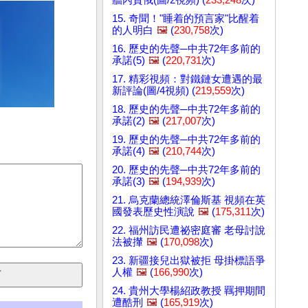
15. 奇聞！"睡着的預言家"比醒着
的人明白
🖼️
(
230,758
次)
16. 歷史的先聲─中共72年多前的
承諾(5)
🖼️
(
220,731
次)
17. 精彩視頻：對鐵鏈女遭遇的最
新評論(圖/4視頻) (
219,559
次)
18. 歷史的先聲─中共72年多前的
承諾(2)
🖼️
(
217,007
次)
19. 歷史的先聲─中共72年多前的
承諾(4)
🖼️
(
210,744
次)
20. 歷史的先聲─中共72年多前的
承諾(3)
🖼️
(
194,939
次)
21. 烏克蘭總統澤倫斯基 視頻在英
國發表歷史性演說
🖼️
(
175,311
次)
22. 福州訪民遭祕密庭審 老母討說
法被攆
🖼️
(
170,098
次)
23. 新疆接兒出獄被拒 母掛標語爭
人權
🖼️
(
166,990
次)
24. 貴州大學楊紹政教授 羈押期間
遭酷刑
🖼️
(
165,919
次)