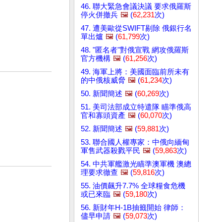
46. 聯大緊急會議決議 要求俄羅斯
停火併撤兵
🖼️
(
62,231
次)
47. 遭美歐從SWIFT剔除 俄銀行名
單出爐
🖼️
(
61,799
次)
48. "匿名者"對俄宣戰 網攻俄羅斯
官方機構
🖼️
(
61,256
次)
49. 海軍上將：美國面臨前所未有
的中俄核威脅
🖼️
(
61,234
次)
50. 新聞簡述
🖼️
(
60,269
次)
51. 美司法部成立特遣隊 瞄準俄高
官和寡頭資產
🖼️
(
60,070
次)
52. 新聞簡述
🖼️
(
59,881
次)
53. 聯合國人權專家：中俄向緬甸
軍售武器殺戮平民
🖼️
(
59,863
次)
54. 中共軍艦激光瞄準澳軍機 澳總
理要求徹查
🖼️
(
59,816
次)
55. 油價飆升7.7% 全球糧食危機
或已來臨
🖼️
(
59,180
次)
56. 新財年H-1B抽籤開始 律師：
儘早申請
🖼️
(
59,073
次)