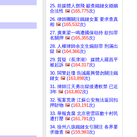
25. 前媒體人鄧飛 籲查鐵鏈女婚姻
合法性
🖼️
(
165,775
次)
26. 律師團關注鐵鏈女案 要求查真
相
🖼️
(
165,532
次)
27. 廣東梁一鳴遭國保劫持 欲扣罪
名關押
🖼️
(
165,355
次)
28. 人權律師余文生煽顛罪 刑滿出
獄
🖼️
(
164,366
次)
29. 質疑《長津湖》 媒體人羅昌平
被起訴
🖼️
(
164,317
次)
30. 閩警赴瓊 告誡嚴興聲勿關注鐵
鏈女
🖼️
(
163,898
次)
31. 律師江天勇出獄後遭軟禁 已近
3年
🖼️
(
163,802
次)
32. 冤案荒唐 江蘇公安無法返回扣
押財物
🖼️
(
163,191
次)
33. 舉報貪腐 北京密雲區數十村民
遭打壓
🖼️
(
161,781
次)
34. 徐州八孩鐵鏈女引關注 各界要
求徹查
🖼️
(
159,983
次)