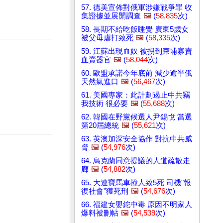
57. 德美宣佈對俄軍涉嫌戰爭罪 收
集證據並展開調查
🖼️
(
58,835
次)
58. 長期不給吃飯睡覺 廣東5歲女
被父母虐打致死
🖼️
(
58,335
次)
59. 江蘇出現血奴 被拐到柬埔寨賣
血賣器官
🖼️
(
58,044
次)
60. 歐盟承諾今年底前 減少逾半俄
天然氣進口
🖼️
(
56,467
次)
61. 美國專家：此計劃遏止中共竊
我技術 很必要
🖼️
(
55,688
次)
62. 韓國在野黨候選人尹錫悅 當選
第20屆總統
🖼️
(
55,621
次)
63. 英澳加深安全協作 對抗中共威
脅
🖼️
(
54,976
次)
64. 烏克蘭同意提議的人道疏散走
廊
🖼️
(
54,882
次)
65. 大連寶馬車撞人致5死 司機"報
復社會"獲死刑
🖼️
(
54,676
次)
66. 福建女嬰鉈中毒 原因不明家人
爆料被刪帖
🖼️
(
54,539
次)