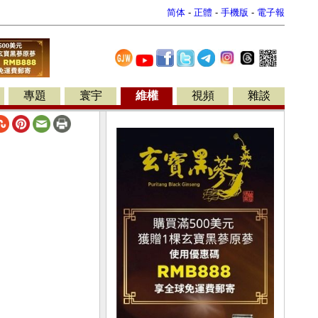
简体
-
正體
-
手機版
-
電子報
專題
寰宇
維權
視頻
雜談