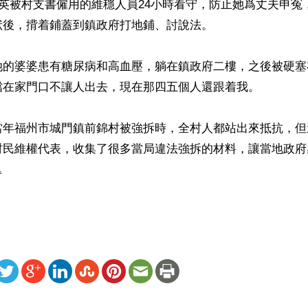
國英被村支書僱用的維穩人員24小時看守，防止她爲丈夫申冤
後，揹着鋪蓋到鎮政府打地鋪、討說法。

她的婆婆患有糖尿病和高血壓，躺在鎮政府二樓，之後被硬塞
擋在家門口不讓人出去，現在那四五個人還跟着我。

當年福州市城門鎮前錦村被強拆時，全村人都站出來抵抗，但
村民維權代表，收集了很多當局違法強拆的材料，讓當地政府
△
ww.renminbao.com/rmb/articles/2022/3/10/74020b.html