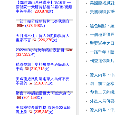
【鐵證如山系列講座】第16集 一
美國龍捲風對
個醫院一天肝腎移植24臺(圖/視頻
中英字幕) (
289,878
次)
美麗模特多重
一部十幾分鐘的短片…令我動容
🖼️▶️
(
373,648
次)
黑色幽默：羅
一個種豆得豆
天目擋不住：盲人雕刻師與盲人
畫家不盲
🖼️
(
226,278
次)
聖嬰誕生之日
2022年3小時跨年繽紛夜節目
🖼️▶️
一諾千年！隨
(
337,353
次)
刊登這張圖片
精彩視頻！史料曝皇帝過節那天
干啥
🖼️
(
210,718
次)
驚人內幕：中
美國龍捲風對這兩家人爲何不要
不要的
🖼️
(
216,639
次)
啊！前世怎樣
帶着上天的囑
驚喜！神韻能量巨大 可療愈身心
🖼️
(
304,158
次)
外星人爲何要
美麗模特多重性格 原來是22鬼輪
驚人內幕：中
流上身
🖼️
(
235,348
次)