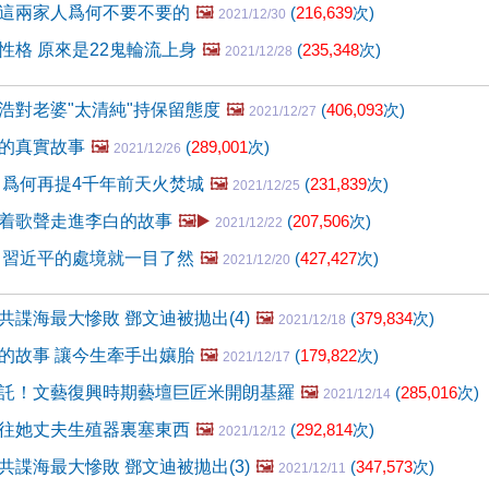
這兩家人爲何不要不要的
🖼️
(
216,639
次)
2021/12/30
性格 原來是22鬼輪流上身
🖼️
(
235,348
次)
2021/12/28
浩對老婆"太清純"持保留態度
🖼️
(
406,093
次)
2021/12/27
的真實故事
🖼️
(
289,001
次)
2021/12/26
 爲何再提4千年前天火焚城
🖼️
(
231,839
次)
2021/12/25
着歌聲走進李白的故事
🖼️▶️
(
207,506
次)
2021/12/22
 習近平的處境就一目了然
🖼️
(
427,427
次)
2021/12/20
共諜海最大慘敗 鄧文迪被拋出(4)
🖼️
(
379,834
次)
2021/12/18
的故事 讓今生牽手出孃胎
🖼️
(
179,822
次)
2021/12/17
託！文藝復興時期藝壇巨匠米開朗基羅
🖼️
(
285,016
次)
2021/12/14
往她丈夫生殖器裏塞東西
🖼️
(
292,814
次)
2021/12/12
共諜海最大慘敗 鄧文迪被拋出(3)
🖼️
(
347,573
次)
2021/12/11