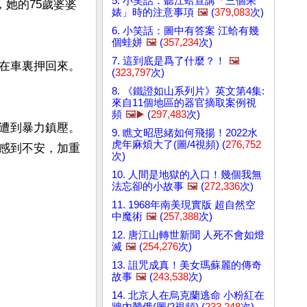
5. 小笑話：聽江蛤宣講「三個呆
，她的75歲婆婆
婊」時的注意事項
🖼️
(
379,083
次)
6. 小笑話：圖中有答案 江蛤有幾
個蛙姘
🖼️
(
357,234
次)
7. 這到底是爲了什麼？！
🖼️
在車裏押回來。
(
323,797
次)
8. 《鐵證如山系列片》英文第4集:
來自11個地區的器官摘取案例視
頻
🖼️▶️
(
297,483
次)
遭到暴力鎮壓。
9. 瞧文昭思緒如何飛揚！2022水
虎年麻煩大了(圖/4視頻) (
276,752
感到不安，加重
次)
10. 人間是地獄的入口！幾個我無
法忘卻的小故事
🖼️
(
272,336
次)
11. 1968年南美現實版 超自然空
中魔術
🖼️
(
257,388
次)
12. 唐江山轉世新聞 人死不會如燈
滅
🖼️
(
254,276
次)
13. 詛咒成真！美女瑪蘇麗的傳奇
故事
🖼️
(
243,538
次)
14. 北京人在烏克蘭逃命 小粉紅在
牆內贊俄(圖/2視頻) (
233,248
次)