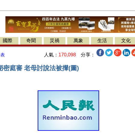
國際
奇聞
災禍
萬象
生活
文化
人氣：
170,098
分享：
發表
密庭審 老母討說法被攆(圖)