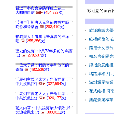
習近平冬奧會穿防彈服凸顯二十
歡迎您的留言
大唄唄自信
🖼️▶️
(
454,827
次)
【預告】新唐人元宵節再播神韻
晚會和音樂會
🖼️
(
293,410
次)
武漢紡織大學
貓狗與人！看看這些真實的神緣
維權網發佈 
吧
🖼️
(
255,356
次)
隨遷子女被分
歷史的先聲─中共72年多前的承諾
(1)
🖼️
(
278,537
次)
知名房企陽光
誣指惡意維權
一位太子黨：我的奇事和他們的
奇蹟
🖼️
(
482,536
次)
堵路維權 河
「馬列主義老太太」告訴世界：
深圳爛尾樓業
中共沒戲(下)
🖼️▶️
(
327,594
次)
花式維權 河
「馬列主義老太太」告訴世界：
中共沒戲(上)
🖼️▶️
(
326,177
次)
無錫爛尾樓業
驚人內幕：中共諜海最大慘敗 鄧
文迪被拋出(7)
🖼️
(
389,011
次)