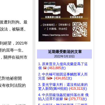
後遭到刑拘。最
說法，被驅逐。

絕望，2021年
壓的屈辱一生。
近期最受歡迎的文章
2022年3月10日
，關押在福州市
1. 原來普京入侵烏克蘭是爲了這
個
🖼️
(
463,885
次)
2. 中共極可能因這事觸怒軍人而
已對他祕密開
完蛋
🖼️▶️
(
434,652
次)
3. 姜光宇爆大料：還沒有結束的
沒有收到法院的
驚人新聞(圖/4視頻) (
419,313
次)
4. 中共部級強姦犯被抖落出來 俄
陷入沼澤不拔腳
🖼️
(
379,773
次)