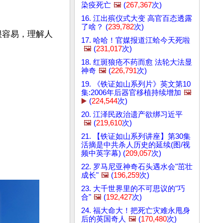
染疫死亡
🖼️
(
267,367
次)
16. 江出殡仪式大变 高官百态透露
了啥？ (
239,782
次)
很容易，理解人
17. 哈哈！官媒报道江蛤今天死啦
🖼️
(
231,017
次)
18. 红斑狼疮不药而愈 法轮大法显
神奇
🖼️
(
226,791
次)
19. 《铁证如山系列片》英文第10
集:2006年后器官移植持续增加
🖼️
▶️
(
224,544
次)
20. 江泽民政治遗产欲绑习近平
🖼️
(
219,610
次)
21. 【铁证如山系列讲座】第30集
活摘是中共杀人历史的延续(图/视
频中英字幕) (
209,057
次)
22. 罗马尼亚神奇石头遇水会"茁壮
成长"
🖼️
(
196,259
次)
23. 大千世界里的不可思议的"巧
合"
🖼️
(
192,427
次)
24. 福大命大！把死亡灾难永甩身
后的英国奇人
🖼️
(
170,480
次)