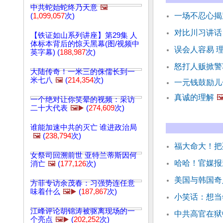
中共蛇始蛇终乃天意
🖼️
一场不忍心揭
(
1,099,057
次)
对比川习讲话
【铁证如山系列讲座】第29集 人
体标本背后的惊天黑幕(图/视频中
误会人容易 
英字幕) (
188,987
次)
怒打人贩掀警
大陆传奇！一米三的侏儒长到一
米七八
🖼️
(
214,354
次)
一元钱鼓励儿
真诚的理解
🖼
一个绝对让你笑晕的视频：采访
二十大代表
🖼️▶️
(
274,609
次)
谁能加速中共的灭亡 谁进政治局
🖼️
(
238,794
次)
福大命大！把
女祭司回溯前世 亚特兰蒂斯因何
哈哈！官媒报
消亡
🖼️
(
177,126
次)
美国与韩国奇
方菲专访余茂春：习强势连任意
味着什么
🖼️▶️
(
187,867
次)
小笑话：想当
江峰评论胡锦涛被驱离现场的一
中共高官在狱
个亮点
🖼️▶️
(
202,252
次)