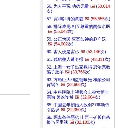
56. 为人平冤 功德无量
🖼️
(
59,614
次)
57. 宽和以待的黄霸
🖼️
(
55,555
次)
58. 排除成见 相互尊重的两位名医
🖼️
(
55,042
次)
59. 公正为民 查案如神的赵广汉
🖼️
(
54,002
次)
60. 害人便是害己
🖼️
(
53,146
次)
61. 残酷整人遭奇报
🖼️
(
48,311
次)
62. 上海一女子出家裸捐 恐沦宗教
骗子肥羊
🖼️
(
33,766
次)
63. 方舱巨大利益链曝光 核酸公司
背锅？
🖼️
(
32,666
次)
64. 中科院院士视频会上被女博士
亲吻 舆论哗然
🖼️
(
32,604
次)
65. 中国去年初婚人数创37年新低
引热议
🖼️
(
32,350
次)
66. 隔离条件恶劣 山西一矿长自杀
换当局重视
🖼️
(
32,189
次)