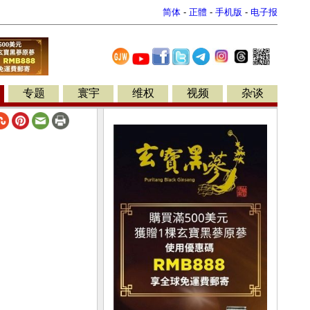
简体
-
正體
-
手机版
-
电子报
专题
寰宇
维权
视频
杂谈