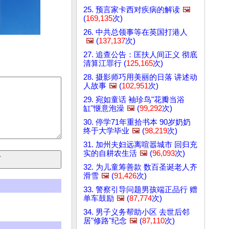
25. 预言家卡西对疾病的解读
🖼️
(
169,135
次)
26. 中共总领事等在英国打港人
🖼️
(
137,137
次)
27. 追查公告：匡扶人间正义 彻底
清算江罪行 (
125,165
次)
28. 摄影师巧用美丽的日落 讲述动
人故事
🖼️
(
102,951
次)
29. 宛如童话 袖珍鸟"花瓣当浴
缸"惬意泡澡
🖼️
(
99,292
次)
30. 停学71年重拾书本 90岁奶奶
终于大学毕业
🖼️
(
98,219
次)
31. 加州夫妇远离喧嚣城市 回归充
实的自耕农生活
🖼️
(
96,093
次)
32. 为儿童筹善款 数百圣诞老人齐
滑雪
🖼️
(
91,426
次)
33. 警察引导问题男孩端正品行 赠
单车鼓励
🖼️
(
87,774
次)
34. 男子义务帮助小区 去世后邻
居"修路"纪念
🖼️
(
87,110
次)