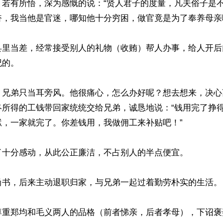
，若有所悟，深为感慨的说：“贤人君子的度量，凡夫俗子是
，我当他是官迷，哪知他十分穷困，做官竟是为了奉养母亲啊
县里当差，经常接受别人的礼物（收贿）帮人办事，给人开后
的。

，兄弟只当耳旁风。他很痛心，怎么办好呢？想去想来，决心
终所得的工钱带回家统统交给兄弟，诚恳地说：“钱用完了挣
，一家就完了。你差钱用，我做佣工来补贴吧！”

了十分感动，从此公正廉洁，不占别人的半点便宜。

尚书，后来主动退职归家，与兄弟一起过着勤劳朴实的生活。

尊重郑均和毛义两人的品格（前者悌亲，后者孝母），下诏褒