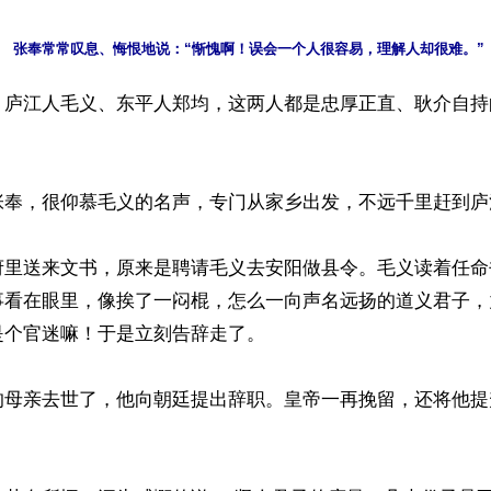
】庐江人毛义、东平人郑均，这两人都是忠厚正直、耿介自持
张奉，很仰慕毛义的名声，专门从家乡出发，不远千里赶到庐
府里送来文书，原来是聘请毛义去安阳做县令。毛义读着任命
事看在眼里，像挨了一闷棍，怎么一向声名远扬的道义君子，
个官迷嘛！于是立刻告辞走了。

的母亲去世了，他向朝廷提出辞职。皇帝一再挽留，还将他提

