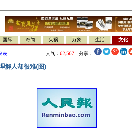
国际
奇闻
灾祸
万象
生活
文化
人气：
62,507
分享：
发表
理解人却很难(图)