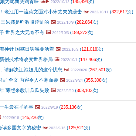
视频为此而受到青睐
🖼️▶️
(
145,494
次)
2022/10/13
！老江用一流英文面对小宋丈夫的袭击
🖼️
(
322,617
次)
2022/10/11
扒三呆婊是咋教唆淫乱的
🖼️
(
282,864
次)
2022/10/9
子 世界之大无奇不有
🖼️
(
189,272
次)
2022/10/3
海神针 国殇日哭喊要活着
🖼️
(
121,018
次)
2022/10/2
新创技术将改变世界格局
🖼️
(
147,466
次)
2022/10/1
，请解决江泡妞儿的这个忧愁
🖼️
(
267,501
次)
2022/9/26
话” 全文 内容令人不寒而栗
🖼️
(
355,308
次)
2022/9/24
年 薄熙来教训瓜瓜失败
🖼️
(
308,102
次)
2022/9/20
一生最在乎的事
🖼️
(
235,136
次)
2022/9/19
️
(
145,226
次)
2022/9/18
会读多国文字的秘密
🖼️
(
129,521
次)
2022/9/16