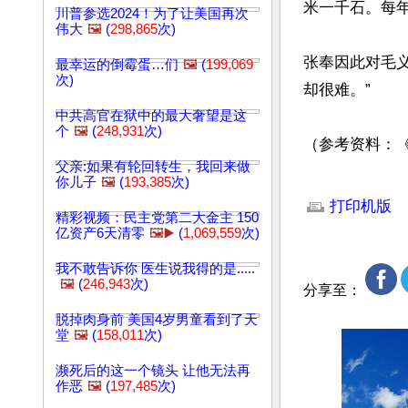
米一千石。每年
川普参选2024！为了让美国再次
伟大
🖼️
(
298,865
次)
张奉因此对毛
最幸运的倒霉蛋…们
🖼️
(
199,069
次)
却很难。”

中共高官在狱中的最大奢望是这
个
🖼️
(
248,931
次)
（参考资料：
父亲:如果有轮回转生，我回来做
你儿子
🖼️
(
193,385
次)
文章网址: http://w
打印机版
精彩视频：民主党第二大金主 150
亿资产6天清零
🖼️▶️
(
1,069,559
次)
我不敢告诉你 医生说我得的是.....
🖼️
(
246,943
次)
分享至：
脱掉肉身前 美国4岁男童看到了天
堂
🖼️
(
158,011
次)
濒死后的这一个镜头 让他无法再
作恶
🖼️
(
197,485
次)