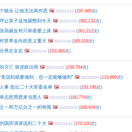
个镜头 让他无法再作恶
🖼️
(
197,485
次)
2022/11/12
坪让英子这泡屎憋到今天
🖼️
(
382,132
次)
2022/11/10
张高丽反对只和老婆上床
🖼️
(
261,212
次)
2022/11/9
对世界走向的意义重大
🖼️
(
165,318
次)
2022/11/6
分男左女右
🖼️
(
153,365
次)
2022/11/4
的灭亡 谁进政治局
🖼️
(
238,794
次)
2022/10/29
产党说到就要做到，也一定能够做到”
🖼️
(
119,805
次)
2022/10/24
人事 造出二十大常委名单
🖼️
(
233,795
次)
2022/10/23
承志把周恩来当恩人
🖼️
(
160,774
次)
2022/10/21
之一和万亿分之一的奇闻
🖼️
(
168,434
次)
2022/10/19
的国庆演讲说到二十大
🖼️
(
170,120
次)
2022/10/14