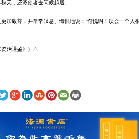
秋天，还派使者去问候起居。

义更加敬尊，并常常叹息、悔恨地说：“惭愧啊！误会一个人
《资治通鉴》）△
ww.renminbao.com/rmb/articles/2022/12/21/75345.html