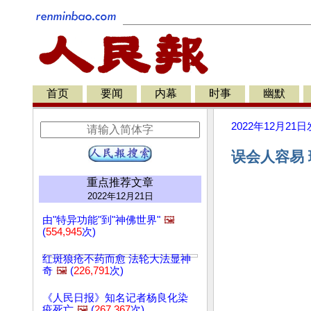
首页
要闻
内幕
时事
幽默
2022年12月21日
误会人容易 
重点推荐文章
2022年12月21日
由"特异功能"到"神佛世界"
🖼️
(
554,945
次)
红斑狼疮不药而愈 法轮大法显神
奇
🖼️
(
226,791
次)
《人民日报》知名记者杨良化染
疫死亡
🖼️
(
267,367
次)