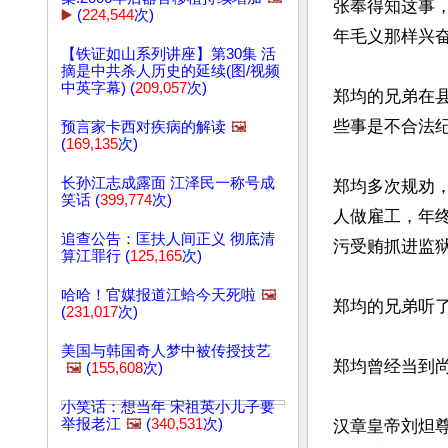
张奉得知这事
▶️
(
224,544
次)
年毛义那样兴奋
【铁证如山系列讲座】第30集 活
摘是中共杀人历史的延续(图/视频
中英字幕) (
209,057
次)
郑均的兄弟在
些事是不合法纪
预言家卡西对疾病的解读
🖼️
(
169,135
次)
长孙江志成露面 江泽民一称号成
郑均多次规劝
笑话 (
399,774
次)
人做雇工，年
追查公告：匡扶人间正义 彻底清
污受贿抓进监狱
算江罪行 (
125,165
次)
哈哈！官媒报道江蛤今天死啦
🖼️
郑均的兄弟听
(
231,017
次)
美国与韩国奇人梦中被传授技艺
郑均曾经当到
🖼️
(
155,608
次)
小笑话：想当年 宋祖英小儿子要
举报老江
🖼️
(
340,531
次)
汉章皇帝刘炟