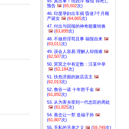
45. 真出事！玩西洋"碟仙"得死亡
预告
🖼️
(
65,502
次)
46. 印度孕妇出车祸 昏迷7个月顺
产诞女
🖼️
(
64,665
次)
47. 付出与回报的神奇能量转换
🖼️
(
63,899
次)
48. 不做邪淫苟且事 福报自来
🖼️
(
63,011
次)
49. 误会人容易 理解人却很难
🖼️
(
62,507
次)
50. 冥冥之中有定数：汪某中举
🖼️
(
62,184
次)
51. 扶危济困的旅店店主
🖼️
(
62,013
次)
52. 詹谷一诺 十年胜千金
🖼️
(
61,892
次)
53. 从为害乡里到一代忠臣的周处
🖼️
(
61,825
次)
54. 善念让一犁 造福子孙
🖼️
(
61,807
次)
55. 无私的兄弟之义
🖼️
(
59,749
次)