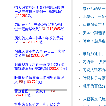
惊人细节流出！栗战书现场调包
濒死后的这一
王沪宁连喊不要翻开(图/9视频)
(
244,251
次)
小笑话：王冶
两奇闻规定！
习语录：“共产党说到就要做到，
也一定能够做到”
🖼️
(
119,805
次)
美国中期选举
历史的先声─中共73年前的承诺
神奇！胎儿也
(29)
🖼️
(
200,693
次)
习说人话不办人事 造出二十大常
谁能加速中共
委名单
🖼️
(
233,795
次)
习语录：“共
时事视频：习近平政变！强行驱
胡锦涛离场(图/3视频) (
293,842
次)
习说人话不办
叶挺长子与廖承志把周恩来当恩
叶挺长子与廖
人
🖼️
(
160,774
次)
机率为百亿分
看这张图……党疯了！
🖼️
(
274,617
次)
从蔡英文总统
机率为百亿分之一和万亿分之一