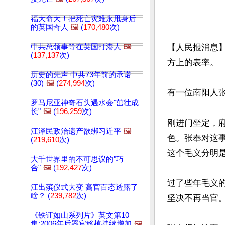
福大命大！把死亡灾难永甩身后
的英国奇人
🖼️
(
170,480
次)
中共总领事等在英国打港人
🖼️
【人民报消息
(
137,137
次)
方上的表率。

历史的先声 中共73年前的承诺
(30)
🖼️
(
274,994
次)
有一位南阳人
罗马尼亚神奇石头遇水会"茁壮成
长"
🖼️
(
196,259
次)
刚进门坐定，
江泽民政治遗产欲绑习近平
🖼️
色。张奉对这
(
219,610
次)
这个毛义分明是
大千世界里的不可思议的"巧
合"
🖼️
(
192,427
次)
过了些年毛义
江出殡仪式大变 高官百态透露了
啥？ (
239,782
次)
坚决不再当官。
《铁证如山系列片》英文第10
集:2006年后器官移植持续增加
🖼️