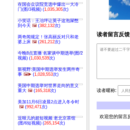
在国会众议院竞选中爆出一大冷
门(图/3视频) (
1,035,305
次)
小笑话：王冶坪让英子这泡屎憋
到今天
🖼️
(
382,132
次)
读者留言反馈
两奇闻规定！张高丽反对只和老
婆上床
🖼️
(
261,212
次)
今晚8点直播 名家谈中期选举(图/2
视频) (
1,030,539
次)
新视野:美国中期选举发生两件奇
事
🖼️▶️
(
1,028,553
次)
美国中期选举对世界走向的意义
读者暱称:
重大
🖼️
(
165,318
次)
美加11月6日凌晨2点进入冬令时
🖼️
(
992,471
次)
欢迎您的留言
逗哏儿的超短视频 老北京茶馆
(图/6短视频) (
265,154
次)