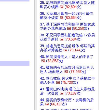
35. 流浪狗擅闯婚礼献祝福 新人随
即爱心领养
🖼️
(
82,604
次)
36. 大蒜和牙膏放一起5妙用 帮你
解决小烦恼
🖼️
(
80,664
次)
37. 基于深厚情谊和信仰 两姐妹成
功创办花卉农场
🖼️
(
80,250
次)
38. 不忍同学因鞋旧遭取笑 12岁男
孩赠予新鞋
🖼️
(
79,584
次)
39. 邮递员患病提前退休 邻居为其
办派对筹善款
🖼️
(
79,144
次)
40. 民间摸骨高人：是人的不多了
🖼️
(
78,853
次)
41. 被救的火烈鸟数月后返回再见
恩人 场面感人
🖼️
(
77,465
次)
42. 善心效应 风灾中女子获捐款与
他人分享
🖼️
(
75,720
次)
43. 爱爬山狗患病 暖心主人带牠最
后一次登顶
🖼️
(
70,187
次)
44. 婆婆的亲身经历：发毒誓的后
果
🖼️
(
66,317
次)