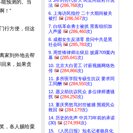
5. 3年封控代价大 民众向政府讨说
不能预测的。当
法
🖼️
(
286,768
次)
！”

6. 上海访民指控 二十大期间被关
被打
🖼️
(
286,567
次)
7. 白纸革命勇士被抓 黑客组织加
门行方便，但这
入声援
🖼️
(
286,460
次)
8. 成都女生反清零 质问中共是黑
社会吗
🖼️
(
285,783
次)
9. 周世锋律师出狱后 披露709案内
离家到外地去帮
幕
🖼️
(
285,641
次)
得回来，如果贪
10. 北京大白罢工 讨薪视频网络热
传
🖼️
(
284,866
次)
11. 多所医学院专硕生抗议 要求同
工同酬
🖼️
(
284,550
次)
12. 愿义助抗议民众 多位律师遭骚
扰
🖼️
(
284,250
次)
13. 重庆男怒骂封控被捕 围观民众
救回
🖼️
(
284,179
次)
14. 历史的先声 中共73年前的承诺
(30)
🖼️
(
274,994
次)
奖，各人赐给粟
15. 《人民日报》知名记者杨良化