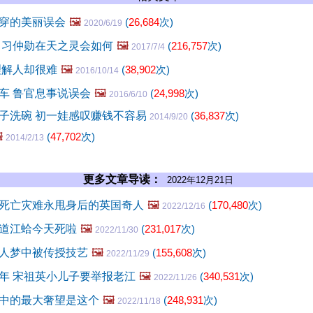
穿的美丽误会
🖼️
(
26,684
次)
2020/6/19
 习仲勋在天之灵会如何
🖼️
(
216,757
次)
2017/7/4
理解人却很难
🖼️
(
38,902
次)
2016/10/14
车 鲁官息事说误会
🖼️
(
24,998
次)
2016/6/10
子洗碗 初一娃感叹赚钱不容易
(
36,837
次)
2014/9/20
️
(
47,702
次)
2014/2/13
更多文章导读：
2022年12月21日
死亡灾难永甩身后的英国奇人
🖼️
(
170,480
次)
2022/12/16
道江蛤今天死啦
🖼️
(
231,017
次)
2022/11/30
人梦中被传授技艺
🖼️
(
155,608
次)
2022/11/29
年 宋祖英小儿子要举报老江
🖼️
(
340,531
次)
2022/11/26
中的最大奢望是这个
🖼️
(
248,931
次)
2022/11/18