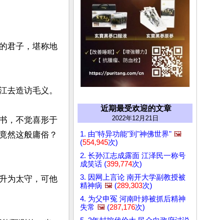
的君子，堪称地
江去造访毛义。

近期最受欢迎的文章
2022年12月21日
书，不觉喜形于
1. 由"特异功能"到"神佛世界"
🖼️
竟然这般庸俗？
(
554,945
次)
2. 长孙江志成露面 江泽民一称号
成笑话 (
399,774
次)
3. 因网上言论 南开大学副教授被
升为太守，可他
精神病
🖼️
(
289,303
次)
4. 为父申冤 河南叶婷被抓后精神
失常
🖼️
(
287,176
次)