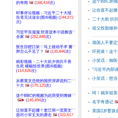
这个BBC的
的奇闻
🖼️
(
168,434
次)
让你直不起腰
时事评论视频：习近平二十大报
告竟无法读全(图/6视频) (
144,372
二十大前 扒
次)
祖父投胎做孙
习近平乐滋滋 欣喜这本小说株连
全家
🖼️
(
252,848
次)
墙国人不要定
医生目瞪口呆：马上就动手术 囊
肿怎么不见了？
🖼️
(
135,846
次)
吓死谁！这个
小笑话：御医
精彩视频：二十大前夕倒共不畏
生死 横幅惊世界(图/6视频)
“习近平内部讲
(
114,626
次)
小笑话：想当
从蔡英文总统的国庆演讲说到二
十大
🖼️
(
170,120
次)
呵！揭宋祖英
这个BBC的视频为此而受到青睐
🖼️▶️
(
145,494
次)
名字奇遇记
🖼
让你直不起腰！老江用一流英文
英国2岁婴孩
面对小宋丈夫的袭击
🖼️
(
322,617