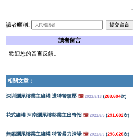
讀者暱稱:
讀者留言
歡迎您的留言反饋。
相關文章：
深圳爛尾樓業主維權 遭特警鎮壓
🖼️
(
288,604
次)
2022/8/13
花式維權 河南爛尾樓盤業主出奇招
🖼️
(
291,682
次)
2022/8/5
無錫爛尾樓業主維權 特警暴力清場
🖼️
(
296,628
次)
2022/8/3