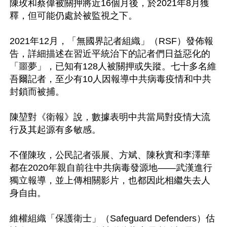
陳玫和蔡偉被關押將近16個月後，於2021年8月獲
釋，但可能仍處於被監視之下。

2021年12月，「無國界記者組織」（RSF）發佈報
告，詳細描述在習近平統治下的記者們日益惡化的
「噩夢」，已知有128人被關押或失蹤。七十多名維
吾爾記者，至少有10人因報導中共病毒疫情和中共
封鎖而被捕。

陳堃對《衛報》說，數據表明中共當局對疫情大流
行及其起源有多敏感。

不僅陳玫，公民記者張展、方斌、陳秋實和李澤華
都在2020年親自前往中共病毒發源地——武漢進行
獨立報導，並上傳相關影片，也都因此相繼失去人
身自由。

維權組織「保護衛士」（Safeguard Defenders）估