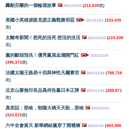
轟動芬蘭的一個輪迴故事
🖼️
(
212,839
次)
2021/11/28
美國小英雄淚眼見證正義戰勝邪惡
🖼️▶️
(
333,435
2021/11/21
次)
太離奇新聞！想死的沒死 想活的沒活
🖼️
(
224,639
2021/11/20
次)
黨的斷頭預兆！優秀黨員血濺開門紅
🖼️▶️
2021/11/19
(
396,373
次)
法國太陽王路易十四與神性凡爾賽宮
🖼️
(
788,728
2021/11/18
次)
北京山寨無印良品爲何告贏日本正牌
🖼️
(
289,871
2021/11/16
次)
真笑話：那啥，朝陽大媽天天盼…那啥
🖼️
2021/11/14
(
324,015
次)
六中全會當天 新華網給黨穿了開襠褲
🖼️
(
404,998
2021/11/8