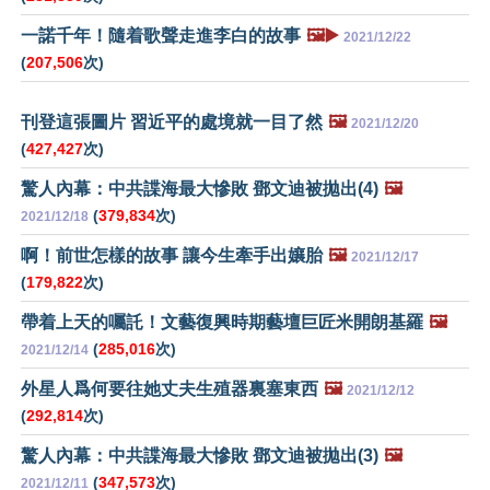
一諾千年！隨着歌聲走進李白的故事
🖼️▶️
2021/12/22
(
207,506
次)
刊登這張圖片 習近平的處境就一目了然
🖼️
2021/12/20
(
427,427
次)
驚人內幕：中共諜海最大慘敗 鄧文迪被拋出(4)
🖼️
(
379,834
次)
2021/12/18
啊！前世怎樣的故事 讓今生牽手出孃胎
🖼️
2021/12/17
(
179,822
次)
帶着上天的囑託！文藝復興時期藝壇巨匠米開朗基羅
🖼️
(
285,016
次)
2021/12/14
外星人爲何要往她丈夫生殖器裏塞東西
🖼️
2021/12/12
(
292,814
次)
驚人內幕：中共諜海最大慘敗 鄧文迪被拋出(3)
🖼️
(
347,573
次)
2021/12/11