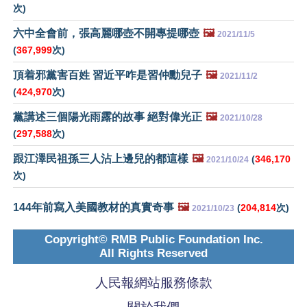
次)
六中全會前，張高麗哪壺不開專提哪壺
🖼️
2021/11/5
(
367,999
次)
頂着邪黨害百姓 習近平咋是習仲勳兒子
🖼️
2021/11/2
(
424,970
次)
黨講述三個陽光雨露的故事 絕對偉光正
🖼️
2021/10/28
(
297,588
次)
跟江澤民祖孫三人沾上邊兒的都這樣
🖼️
(
346,170
2021/10/24
次)
144年前寫入美國教材的真實奇事
🖼️
(
204,814
次)
2021/10/23
Copyright© RMB Public Foundation Inc.
All Rights Reserved
人民報網站服務條款