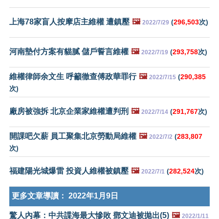
上海78家盲人按摩店主維權 遭鎮壓
🖼️
(
296,503
次)
2022/7/29
河南墊付方案有貓膩 儲戶誓言維權
🖼️
(
293,758
次)
2022/7/19
維權律師余文生 呼籲徹查傅政華罪行
🖼️
(
290,385
2022/7/15
次)
廠房被強拆 北京企業家維權遭判刑
🖼️
(
291,767
次)
2022/7/14
開課吧欠薪 員工聚集北京勞動局維權
🖼️
(
283,807
2022/7/2
次)
福建陽光城爆雷 投資人維權被鎮壓
🖼️
(
282,524
次)
2022/7/1
更多文章導讀：
2022年1月9日
驚人內幕：中共諜海最大慘敗 鄧文迪被拋出(5)
🖼️
2022/1/11