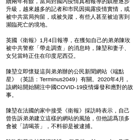
續兩年有餘，當局對國內疫情真相報導的鎮壓逐步
升級，越來越多的記者和市民因揭露疫情實情，或
被中共當局拘留，或被失蹤，有些人甚至被迫害到
瀕臨死亡的境地。

英國《衛報》1月4日報導，在獲知自己的弟弟陳玫
被中共警察「帶走調查」的消息時，陳堃和妻子、
女兒當時正住在印度尼西亞。

陳堃立即懷疑這與弟弟辦的公民新聞網站《端點
星》（英語：Terminus2049）有關。2020年4月，
該網站開始關注中國COVID-19疫情爆發和應對的故
事。

陳堃在法國的家中接受《衛報》採訪時表示，自己
曾告訴弟弟建立這樣的網站的風險，但他認爲頂多
會被「請喝茶」，不料卻是被逮捕。
