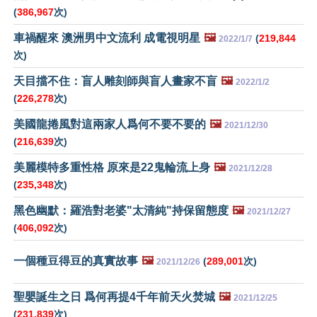
(
386,967
次)
車禍醒來 澳洲男中文流利 成電視明星
🖼️
(
219,844
2022/1/7
次)
天目擋不住：盲人雕刻師與盲人畫家不盲
🖼️
2022/1/2
(
226,278
次)
美國龍捲風對這兩家人爲何不要不要的
🖼️
2021/12/30
(
216,639
次)
美麗模特多重性格 原來是22鬼輪流上身
🖼️
2021/12/28
(
235,348
次)
黑色幽默：羅浩對老婆"太清純"持保留態度
🖼️
2021/12/27
(
406,092
次)
一個種豆得豆的真實故事
🖼️
(
289,001
次)
2021/12/26
聖嬰誕生之日 爲何再提4千年前天火焚城
🖼️
2021/12/25
(
231,839
次)