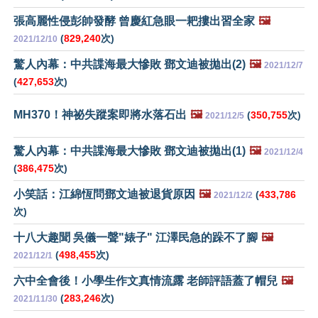
張高麗性侵彭帥發酵 曾慶紅急眼一耙摟出習全家
🖼️
(
829,240
次)
2021/12/10
驚人內幕：中共諜海最大慘敗 鄧文迪被拋出(2)
🖼️
2021/12/7
(
427,653
次)
MH370！神祕失蹤案即將水落石出
🖼️
(
350,755
次)
2021/12/5
驚人內幕：中共諜海最大慘敗 鄧文迪被拋出(1)
🖼️
2021/12/4
(
386,475
次)
小笑話：江綿恆問鄧文迪被退貨原因
🖼️
(
433,786
2021/12/2
次)
十八大趣聞 吳儀一聲"婊子" 江澤民急的跺不了腳
🖼️
(
498,455
次)
2021/12/1
六中全會後！小學生作文真情流露 老師評語蓋了帽兒
🖼️
(
283,246
次)
2021/11/30