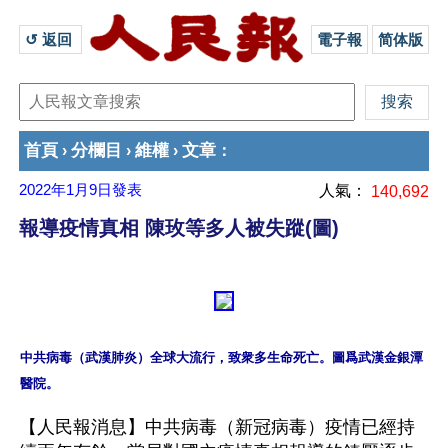
↺ 返回 
電子報
简体版
首頁
分欄目
維權
文章
›
›
›
：
2022年1月9日
發表
人氣：
140,692
報導疫情真相 陳玫等多人被失蹤(圖)
中共病毒（武漢肺炎）全球大流行，致衆多生命死亡。圖爲武漢金銀潭
【人民報消息】中共病毒（新冠病毒）疫情已經持