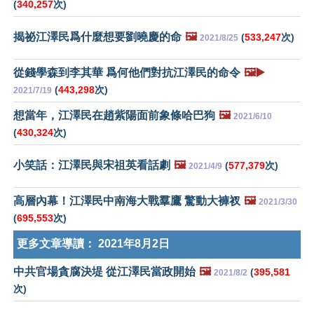
(
340,257
次)
揭祕江澤民爲什麼想要劉曉慶的命
🖼️
(
533,247
次)
2021/8/25
從錢學森到李其華 爲何他們對抗江澤民的命令
🖼️▶️
(
443,298
次)
2021/7/19
想當年，江澤民在趙紫陽面前象條哈巴狗
🖼️
2021/6/10
(
430,324
次)
小笑話：江澤民與宋祖英看話劇
🖼️
(
577,379
次)
2021/4/9
高層內幕！江澤民中南海大戰羣鷹 驚動大褲衩
🖼️
2021/3/30
(
695,553
次)
更多文章導讀：
2021年8月2日
中共官場貪腐決堤 從江澤民當政開始
🖼️
(
395,581
2021/8/2
次)