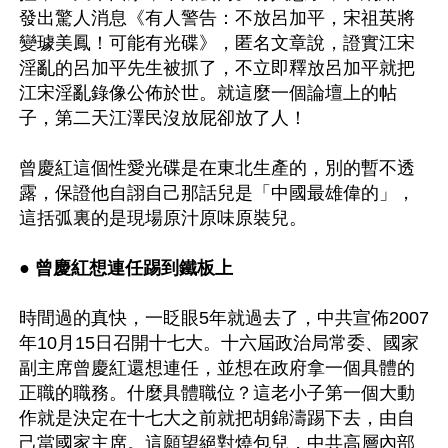
發出驚人消息《有人警告：不放呂加平，宋祖英將
變璩美鳳！可能有光碟》，匿名文章說，證實江宋
淫亂的呂加平先生被抓了，不立即釋放呂加平就把
江宋淫亂錄像公佈於世。就這麼一個論壇上的帖
子，第二天江澤民沒放屁卻放了人！

曾慶紅這個性愛光碟是在東北生產的，別的暫不透
露，保證他自詡自己那話兒是「中國最雄偉的」，
這括弧裏的是現場原汁原味原裝兒。 

● 曾慶紅想連任踢到鐵板上
時間過的真快，一眨眼5年就過去了，中共宣佈2007
年10月15日召開十七大。十六屆政治局常委、國家
副主席曾慶紅還想連任，並想在政府拿一個具體的
正職的職務。什麼具體職位？這老小子第一個大動
作就是決定在十七大之前就把胡錦濤踢下去，由自
己當國家主席。這願望絕對燒包兒，中共高層內部