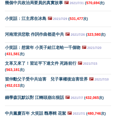
幾個中共政治局要員的真實故事
🖼️
(
570,694
次)
2021/7/31
小笑話：江主席在冰島
🖼️
(
531,477
次)
2021/7/29
河南泄洪悲歌 作詞作曲都是中共
🖼️
(
323,580
次)
2021/7/26
小笑話：想當年 小英子給江老蛤一千個吻
🖼️
2021/7/20
(
431,581
次)
文革又來了！習近平下達文件 死路前行
🖼️
2021/7/15
(
563,181
次)
習仲勳父子受中共迫害 兒子掌權後迫害世界
🖼️
2021/7/10
(
452,013
次)
錢學森沉默以對 江轉頭崩出狠話
🖼️
(
432,065
次)
2021/7/7
中共黨慶百年 大笑話 醜專輯 花絮
🖼️
(
480,746
次)
2021/7/1