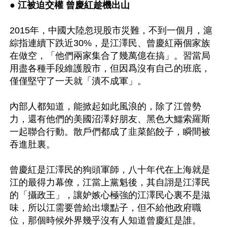
● 江被迫交權 曾慶紅趁機出山
2015年，中國大陸忽現股市災難，不到一個月，滬
綜指連續下跌近30%，是江澤民、曾慶紅兩個家族
在做空，「他們兩家集合了幾萬億在搞」。習當局
用盡各種手段維護股市，但因爲沒有自己的班底，
僅僅堅守了一天就「潰不成軍」。

內部人都知道，能掀起如此風浪的，除了江曾勢
力，還有他們的美國沼澤好朋友、黑色大鱷索羅斯
一起聯合行動。散戶們都成了韭菜餡餃子，瞬間被
吞進肚裏。

曾慶紅是江澤民的狗頭軍師，八十年代在上海就是
江的最得力幕僚，江當上黨魁後，其自詡是江澤民
的「攝政王」，讓妒嫉心極強的江澤民心裏不是滋
味，所以江需要曾給出壞點子，但不給他政府職
位，那個時候外界幾乎沒有人知道曾慶紅是誰。
