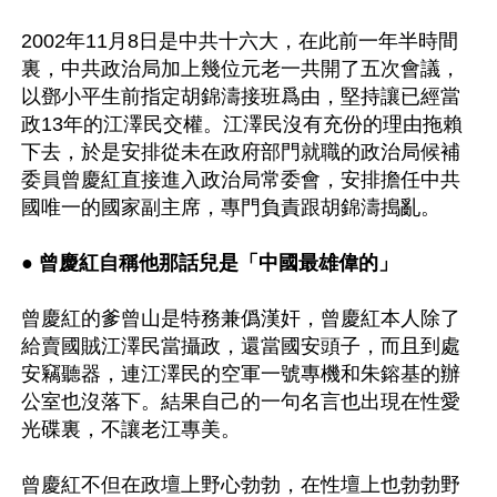
2002年11月8日是中共十六大，在此前一年半時間
裏，中共政治局加上幾位元老一共開了五次會議，
以鄧小平生前指定胡錦濤接班爲由，堅持讓已經當
政13年的江澤民交權。江澤民沒有充份的理由拖賴
下去，於是安排從未在政府部門就職的政治局候補
委員曾慶紅直接進入政治局常委會，安排擔任中共
國唯一的國家副主席，專門負責跟胡錦濤搗亂。

● 曾慶紅自稱他那話兒是「中國最雄偉的」
曾慶紅的爹曾山是特務兼僞漢奸，曾慶紅本人除了
給賣國賊江澤民當攝政，還當國安頭子，而且到處
安竊聽器，連江澤民的空軍一號專機和朱鎔基的辦
公室也沒落下。結果自己的一句名言也出現在性愛
光碟裏，不讓老江專美。

曾慶紅不但在政壇上野心勃勃，在性壇上也勃勃野