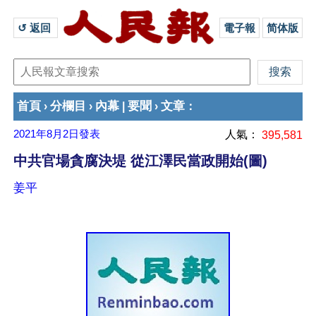
↺ 返回 
電子報
简体版
首頁
分欄目
內幕
要聞
文章
›
›
|
›
：
2021年8月2日
發表
人氣：
395,581
中共官場貪腐決堤 從江澤民當政開始(圖)
姜平