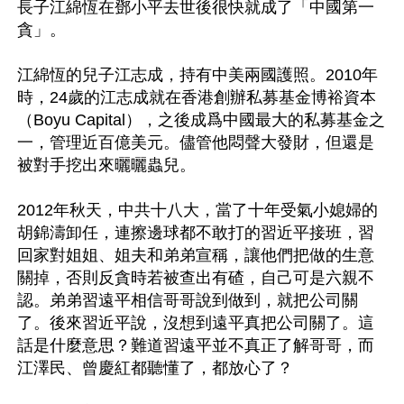
長子江綿恆在鄧小平去世後很快就成了「中國第一
貪」。

江綿恆的兒子江志成，持有中美兩國護照。2010年
時，24歲的江志成就在香港創辦私募基金博裕資本
（Boyu Capital），之後成爲中國最大的私募基金之
一，管理近百億美元。儘管他悶聲大發財，但還是
被對手挖出來曬曬蟲兒。

2012年秋天，中共十八大，當了十年受氣小媳婦的
胡錦濤卸任，連擦邊球都不敢打的習近平接班，習
回家對姐姐、姐夫和弟弟宣稱，讓他們把做的生意
關掉，否則反貪時若被查出有碴，自己可是六親不
認。弟弟習遠平相信哥哥說到做到，就把公司關
了。後來習近平說，沒想到遠平真把公司關了。這
話是什麼意思？難道習遠平並不真正了解哥哥，而
江澤民、曾慶紅都聽懂了，都放心了？
