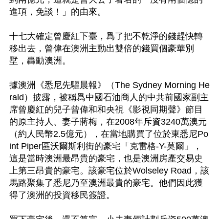
進項，免談！」的由來。

十七大確定曾慶紅下臺，爲了把不乾淨的錢趕快轉
移出去，曾偉在澳洲主動出雙倍的錢買個豪華別
墅，轟動澳洲。

據澳洲《悉尼先驅晨報》（The Sydney Morning He
rald）披露，被稱爲中國石油商人的中共前國家副主
席曾慶紅的兒子曾偉和和央視《影視同期聲》節目
的原主持人、妻子蔣梅，在2008年斥資3240萬澳元
（約人民幣2.5億元），在當地購買了位於東悉尼Po
int Piper區沃爾斯利街的豪宅「克雷格-Y-莫爾」，
這是當時澳洲最昂貴的豪宅，也是澳洲房產交易史
上第三昂貴的豪宅。該豪宅位於Wolseley Road，該
馬路聚集了悉尼乃至澳洲最貴的豪宅。他們因此獲
得了澳洲的投資移民簽證。
