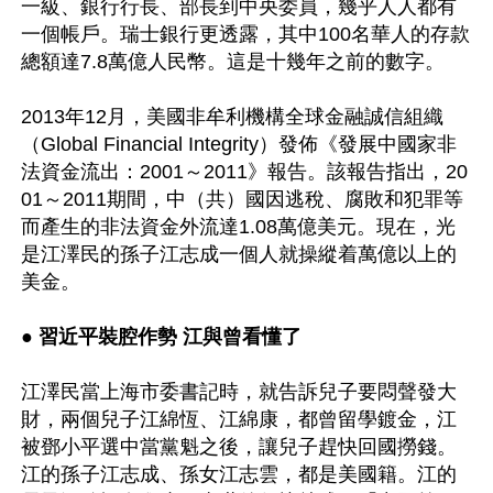
一級、銀行行長、部長到中央委員，幾乎人人都有
一個帳戶。瑞士銀行更透露，其中100名華人的存款
總額達7.8萬億人民幣。這是十幾年之前的數字。

2013年12月，美國非牟利機構全球金融誠信組織
（Global Financial Integrity）發佈《發展中國家非
法資金流出：2001～2011》報告。該報告指出，20
01～2011期間，中（共）國因逃稅、腐敗和犯罪等
而產生的非法資金外流達1.08萬億美元。現在，光
是江澤民的孫子江志成一個人就操縱着萬億以上的
美金。

● 習近平裝腔作勢 江與曾看懂了
江澤民當上海市委書記時，就告訴兒子要悶聲發大
財，兩個兒子江綿恆、江綿康，都曾留學鍍金，江
被鄧小平選中當黨魁之後，讓兒子趕快回國撈錢。
江的孫子江志成、孫女江志雲，都是美國籍。江的