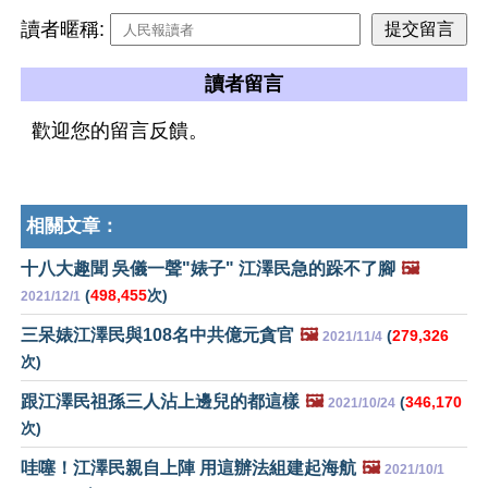
讀者暱稱:
讀者留言
歡迎您的留言反饋。
相關文章：
十八大趣聞 吳儀一聲"婊子" 江澤民急的跺不了腳
🖼️
(
498,455
次)
2021/12/1
三呆婊江澤民與108名中共億元貪官
🖼️
(
279,326
2021/11/4
次)
跟江澤民祖孫三人沾上邊兒的都這樣
🖼️
(
346,170
2021/10/24
次)
哇噻！江澤民親自上陣 用這辦法組建起海航
🖼️
2021/10/1