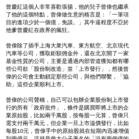
曾慶紅這個人非常喜歡張揚，他的兒子曾偉也繼承
了他的這個特點，曾偉做生意的格言是：「一筆項
目的進項少於一個億，免談。」其牛逼程度不亞於
他爹曾慶紅在政界的瘋狂。

曾偉除了插手上海大衆汽車、東方航空、北京現代
汽車等公司，獲取鉅額佣金外，還在北京開了一家
基金性質的公司，主要是通過內部管道獲知都有哪
些公司欲「股份制改造」並「上市發行」，然後曾
偉的公司會主動鎖定那些公司，與他們聯繫，「協
助」這些企業順利上市。

曾偉的公司聲稱，自己可以包辦企業股份制上市發
行的所有「政府批件」，條件是購買即將上市的企
業原始股，比如兩千萬股，按每股一元算，曾偉只
需支付兩千萬元，但企業一旦上市溢價發行，比如
每股10元，曾偉手中的原始股就在短期內迅速增值
到兩億元，這就是曾大公子著名的「沒有兩個億的