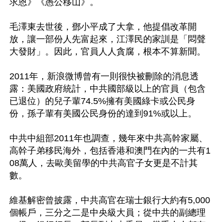
求恩》《愚公移山》。

毛澤東去世後，鄧小平成了大拿，他提倡改革開
放，讓一部份人先富起來，江澤民的家訓是「悶聲
大發財」。因此，官員人人貪腐，根本不算新聞。

2011年，新浪微博曾有一則很快被刪除的消息透
露：美國政府統計，中共國部級以上的官員（包含
已退位）的兒子輩74.5%擁有美國綠卡或公民身
份，孫子輩有美國公民身份的達到91%或以上。

中共中組部2011年也調查，幾年來中共高幹家屬、
高幹子弟移民海外，包括香港和澳門在內的一共有1
08萬人，去歐美留學的中共高官子女更是不計其
數。

維基解密曾披露，中共高官在瑞士銀行大約有5,000
個帳戶，三分之二是中央級大員；從中共的副總理