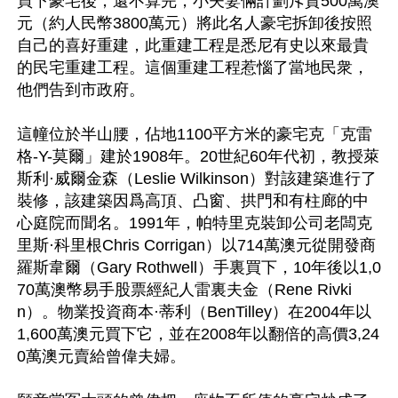
買下豪宅後，還不算完，小夫妻倆計劃斥資500萬澳
元（約人民幣3800萬元）將此名人豪宅拆卸後按照
自己的喜好重建，此重建工程是悉尼有史以來最貴
的民宅重建工程。這個重建工程惹惱了當地民衆，
他們告到市政府。

這幢位於半山腰，佔地1100平方米的豪宅克「克雷
格-Y-莫爾」建於1908年。20世紀60年代初，教授萊
斯利·威爾金森（Leslie Wilkinson）對該建築進行了
裝修，該建築因爲高頂、凸窗、拱門和有柱廊的中
心庭院而聞名。1991年，帕特里克裝卸公司老闆克
里斯·科里根Chris Corrigan）以714萬澳元從開發商
羅斯韋爾（Gary Rothwell）手裏買下，10年後以1,0
70萬澳幣易手股票經紀人雷裏夫金（Rene Rivki
n）。物業投資商本·蒂利（BenTilley）在2004年以
1,600萬澳元買下它，並在2008年以翻倍的高價3,24
0萬澳元賣給曾偉夫婦。
