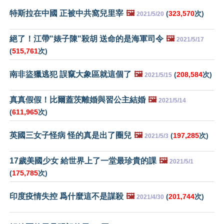
特斯拉在中國 正被中共窩兒里宰
🖼️
(
323,570
次)
2021/5/20
絕了！江帶"婊子陳"殺胡 送命的是海軍司令
🖼️
2021/5/17
(
515,761
次)
南非盜獵逃犯 誤竄大象區就這個了
🖼️
(
208,584
次)
2021/5/15
真真假假！比爾蓋茨離婚與習公主結婚
🖼️
2021/5/14
(
611,965
次)
英國三女子怪病 怪的真是出了圈兒
🖼️
(
197,285
次)
2021/5/3
17歲美國少女 給世界上了一堂最珍貴的課
🖼️
2021/5/1
(
175,785
次)
印度疫情失控 爲什麼這不是謀殺
🖼️
(
201,744
次)
2021/4/30