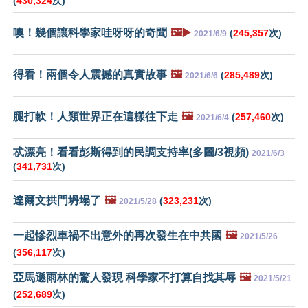
(
430,324
次)
噢！幾個讓科學家哇呀呀的奇聞
🖼️▶️
(
245,357
次)
2021/6/9
得看！兩個令人震撼的真實故事
🖼️
(
285,489
次)
2021/6/6
腿打軟！人類世界正在這樣往下走
🖼️
(
257,460
次)
2021/6/4
忒漂亮！看看彭斯得到的民調支持率(多圖/3視頻)
2021/6/3
(
341,731
次)
達爾文拱門坍塌了
🖼️
(
323,231
次)
2021/5/28
一起慘烈車禍不出意外的再次發生在中共國
🖼️
2021/5/26
(
356,117
次)
亞馬遜雨林的驚人發現 科學家不打算自找其辱
🖼️
2021/5/21
(
252,689
次)