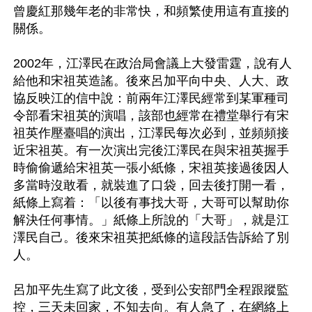
曾慶紅那幾年老的非常快，和頻繁使用這有直接的
關係。

2002年，江澤民在政治局會議上大發雷霆，說有人
給他和宋祖英造謠。後來呂加平向中央、人大、政
協反映江的信中說：前兩年江澤民經常到某軍種司
令部看宋祖英的演唱，該部也經常在禮堂舉行有宋
祖英作壓臺唱的演出，江澤民每次必到，並頻頻接
近宋祖英。有一次演出完後江澤民在與宋祖英握手
時偷偷遞給宋祖英一張小紙條，宋祖英接過後因人
多當時沒敢看，就裝進了口袋，回去後打開一看，
紙條上寫着：「以後有事找大哥，大哥可以幫助你
解決任何事情。」紙條上所說的「大哥」，就是江
澤民自己。後來宋祖英把紙條的這段話告訴給了別
人。

呂加平先生寫了此文後，受到公安部門全程跟蹤監
控，三天未回家，不知去向。有人急了，在網絡上