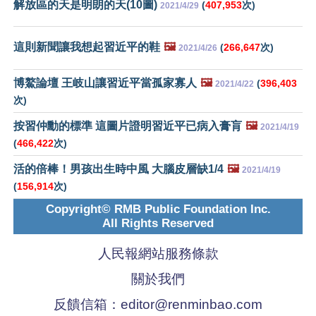
解放區的天是明朗的天(10圖)
(
407,953
次)
2021/4/29
這則新聞讓我想起習近平的鞋
🖼️
(
266,647
次)
2021/4/26
博鰲論壇 王岐山讓習近平當孤家寡人
🖼️
(
396,403
2021/4/22
次)
按習仲勳的標準 這圖片證明習近平已病入膏肓
🖼️
2021/4/19
(
466,422
次)
活的倍棒！男孩出生時中風 大腦皮層缺1/4
🖼️
2021/4/19
(
156,914
次)
Copyright© RMB Public Foundation Inc.
All Rights Reserved
人民報網站服務條款
關於我們
反饋信箱：
editor@renminbao.com