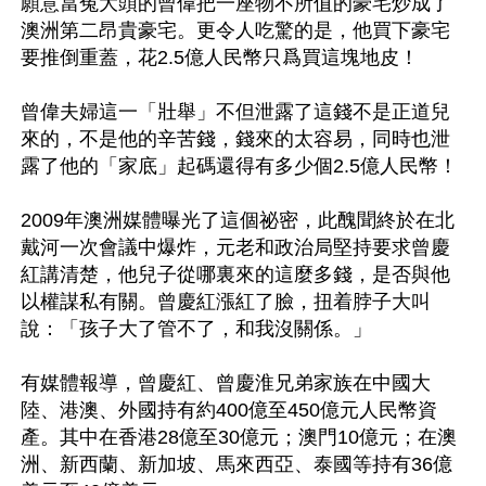
願意當冤大頭的曾偉把一座物不所值的豪宅炒成了
澳洲第二昂貴豪宅。更令人吃驚的是，他買下豪宅
要推倒重蓋，花2.5億人民幣只爲買這塊地皮！

曾偉夫婦這一「壯舉」不但泄露了這錢不是正道兒
來的，不是他的辛苦錢，錢來的太容易，同時也泄
露了他的「家底」起碼還得有多少個2.5億人民幣！

2009年澳洲媒體曝光了這個祕密，此醜聞終於在北
戴河一次會議中爆炸，元老和政治局堅持要求曾慶
紅講清楚，他兒子從哪裏來的這麼多錢，是否與他
以權謀私有關。曾慶紅漲紅了臉，扭着脖子大叫
說：「孩子大了管不了，和我沒關係。」 

有媒體報導，曾慶紅、曾慶淮兄弟家族在中國大
陸、港澳、外國持有約400億至450億元人民幣資
產。其中在香港28億至30億元；澳門10億元；在澳
洲、新西蘭、新加坡、馬來西亞、泰國等持有36億