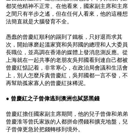
都笑他精神不正常。在他看來，國家副主席和主席
之間只有半步之遙，但在任何人看來，他的這種想
法簡直就是大腦發育不全。

愚蠢的曾慶紅順利的踢到了鐵板，只好退而求其
次，開始琢磨起溫家寶和吳邦國的總理和人大委員
長職位，並高調在香港的媒體上發消息測反應。從
上海就在一起共事的老朋友吳邦國看到連自己都被
曾慶紅惦記着，非常寒心，在政治局會議和生活會
上，別人怎麼斥責曾慶紅，吳邦國都一言不發，不
再幫助孤家寡人的曾慶紅抹稀泥。

● 曾慶紅之子曾偉逃到澳洲也脦瑟黑錢
曾慶紅擔任國家副主席期間，他的兒子曾偉和弟弟
曾慶淮等曾氏家族的人都拼命撈錢和擴充地盤，兒
子曾偉更急於把錢轉移到境外。
