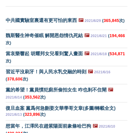
中共國實驗室裏還有更可怕的東西
🖼️
(
365,845
次)
2021/6/29
魏斯醫生神奇催眠 解開恩怨情仇死結
🖼️
(
194,466
2021/6/21
次)
當哀樂響起 胡耀邦女兒看到驚人畫面
🖼️
(
534,871
2021/6/18
次)
習近平沒刷牙！與人民水乳交融的時刻
🖼️
2021/6/16
(
378,606
次)
黨的希望！黨員慣犯廁所偷拍女生 咋也剎不住閘
🖼️
(
353,562
次)
2021/6/14
復旦血案 黨爲何急刪姜文華學哥文章(多圖/轉載全文)
(
323,896
次)
2021/6/13
想當年，江澤民在趙紫陽面前象條哈巴狗
🖼️
2021/6/10