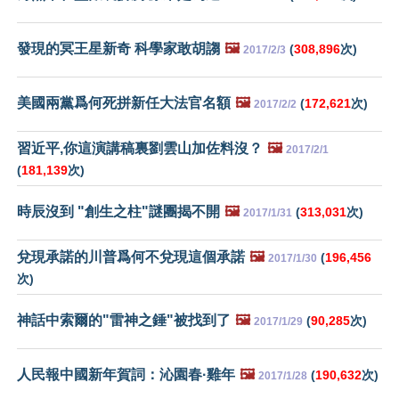
發現的冥王星新奇 科學家敢胡謅
🖼️
(
308,896
次)
2017/2/3
美國兩黨爲何死拼新任大法官名額
🖼️
(
172,621
次)
2017/2/2
習近平,你這演講稿裏劉雲山加佐料沒？
🖼️
2017/2/1
(
181,139
次)
時辰沒到 "創生之柱"謎團揭不開
🖼️
(
313,031
次)
2017/1/31
兌現承諾的川普爲何不兌現這個承諾
🖼️
(
196,456
2017/1/30
次)
神話中索爾的"雷神之錘"被找到了
🖼️
(
90,285
次)
2017/1/29
人民報中國新年賀詞：沁園春·雞年
🖼️
(
190,632
次)
2017/1/28