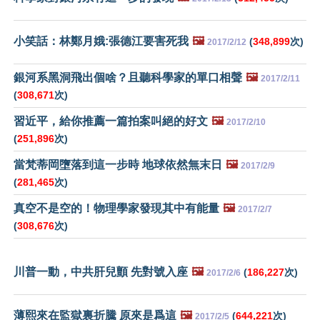
小笑話：林鄭月娥:張德江要害死我
🖼️
(
348,899
次)
2017/2/12
銀河系黑洞飛出個啥？且聽科學家的單口相聲
🖼️
2017/2/11
(
308,671
次)
習近平，給你推薦一篇拍案叫絕的好文
🖼️
2017/2/10
(
251,896
次)
當梵蒂岡墮落到這一步時 地球依然無末日
🖼️
2017/2/9
(
281,465
次)
真空不是空的！物理學家發現其中有能量
🖼️
2017/2/7
(
308,676
次)
川普一動，中共肝兒顫 先對號入座
🖼️
(
186,227
次)
2017/2/6
薄熙來在監獄裏折騰 原來是爲這
🖼️
(
644,221
次)
2017/2/5