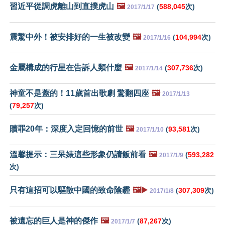
習近平從調虎離山到直撲虎山
🖼️
(
588,045
次)
2017/1/17
震驚中外！被安排好的一生被改變
🖼️
(
104,994
次)
2017/1/16
金屬構成的行星在告訴人類什麼
🖼️
(
307,736
次)
2017/1/14
神童不是蓋的！11歲首出歌劇 驚翻四座
🖼️
2017/1/13
(
79,257
次)
贖罪20年：深度入定回憶的前世
🖼️
(
93,581
次)
2017/1/10
溫馨提示：三呆婊這些形象仍請飯前看
🖼️
(
593,282
2017/1/9
次)
只有這招可以驅散中國的致命陰霾
🖼️▶️
(
307,309
次)
2017/1/8
被遺忘的巨人是神的傑作
🖼️
(
87,267
次)
2017/1/7