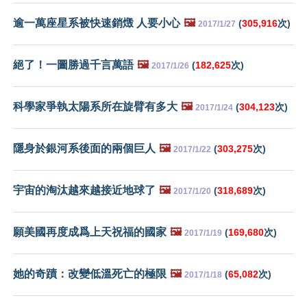
逾一萬座星系被快速銷燬 人要小心
🖼️
(
305,916
次)
2017/1/27
絕了！一圖勝過千言萬語
🖼️
(
182,625
次)
2017/1/26
科學家爭執太陽系所在旋臂有多大
🖼️
(
304,123
次)
2017/1/24
隱身於銀河系後面的兩個巨人
🖼️
(
303,275
次)
2017/1/22
宇宙的淘汰越來越接近地球了
🖼️
(
318,689
次)
2017/1/20
願美國再度成爲上天祝福的國家
🖼️
(
169,680
次)
2017/1/19
她的奇蹟：改變低溫死亡的極限
🖼️
(
65,082
次)
2017/1/18