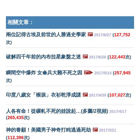
相關文章：
兩位記得古埃及前世的人勝過史學家
🖼️
(
127,752
2017/8/27
次)
破解四千年前的內布拉星象盤之迷
🖼️
(
122,443
次)
2017/6/26
瞬間空中爆炸 女傘兵大難不死之因
🖼️▶️
(
257,945
2017/5/14
次)
印度八歲女「猴孩」衣衫乾淨成謎
🖼️
(
107,027
次)
2017/4/30
人各有命！從碾軋不死的娃說起…(多圖/2視頻)
2017/4/17
(
265,435
次)
神的眷顧！美國男子神奇打盹逃過死劫
🖼️
2017/3/21
(
112,396
次)