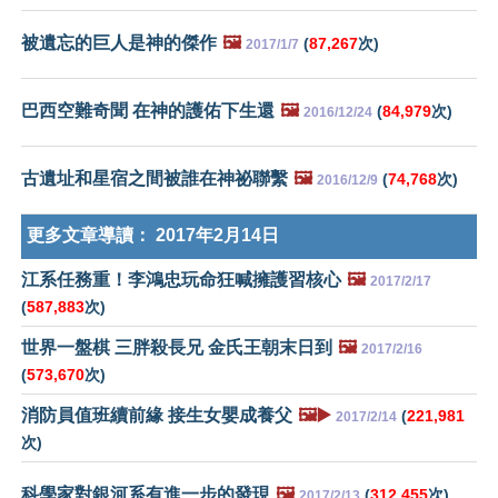
被遺忘的巨人是神的傑作
🖼️
(
87,267
次)
2017/1/7
巴西空難奇聞 在神的護佑下生還
🖼️
(
84,979
次)
2016/12/24
古遺址和星宿之間被誰在神祕聯繫
🖼️
(
74,768
次)
2016/12/9
更多文章導讀：
2017年2月14日
江系任務重！李鴻忠玩命狂喊擁護習核心
🖼️
2017/2/17
(
587,883
次)
世界一盤棋 三胖殺長兄 金氏王朝末日到
🖼️
2017/2/16
(
573,670
次)
消防員值班續前緣 接生女嬰成養父
🖼️▶️
(
221,981
2017/2/14
次)
科學家對銀河系有進一步的發現
🖼️
(
312,455
次)
2017/2/13