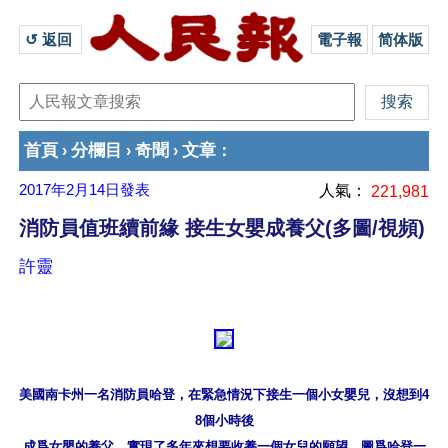
↺ 返回 
電子報
简体版
首頁
分欄目
奇聞
文章
›
›
›
：
2017年2月14日
發表
人氣：
221,981
消防員值班續前緣 接生女嬰成養父(多圖/視頻)
許靈
美國南卡州一名消防員哈登，在緊急情況下接生一個小女嬰兒，沒想到4
8個小時後

成爲女嬰的養父，實現了多年來想要收養一個女兒的願望。圖爲哈登一