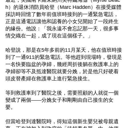
最近，美國南卡羅來納州美特爾海灘（Myrtle Beac
h）的退休消防員哈登（Marc Hadden）在接受媒體
採訪時回憶了數年前值班時接到的一通緊急電話，
正是這通電話讓他和認養的小女兒開始了一段終生
的緣份。他說：「我永遠不會忘記那一天，很多事
情交織在一起，成了現在這個樣子。」

哈登說，那是在5年多前的11月某天，他在值班時接
到了一通911的緊急電話。等他趕到現場時，發現是
一名快要臨盆的孕婦，幾經周折後躺在救護車上的
孕婦卻等不及抵達醫院就要分娩，於是他只好硬着
頭皮替產婦在救護車上進行緊急接生。

等到救護車到了醫院之後，需要照顧的人就從一個
變成了兩個——分娩女子和剛剛由自己接生的女
嬰。

但當哈登到達醫院時，得知這個新生嬰兒被母親遺