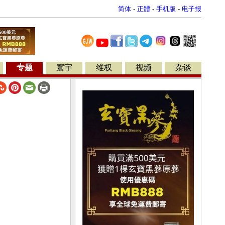
简体
-
正體
-
手机版
-
电子报
专题
寰宇
维权
视频
杂谈