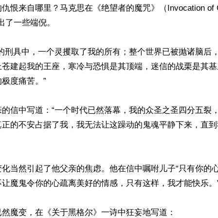
来自哪里？马克思在《绝望者的魔咒》（Invocation of One
道出了一些端倪。

运的刑具中，一个灵攫取了我的所有；整个世界已被抛诸脑后
上苍建起我的王座，寒冷与恐惧是其顶端，迷信的战栗是其基
极度痛苦。”

亲的信中写道：“一个时代已然落幕，我的众圣之圣四分五裂
种真正的不安占据了我，我无法让这躁动的鬼魂平静下来，直
变化当然引起了他父亲的焦虑。他在信中嘱咐儿子“只有你的
让魔鬼令你的心疏离美好的情感，只有这样，我才能快乐。”
然魔变，在《关于黑格尔》一诗中狂妄地写道：
