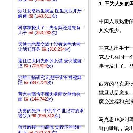
1. 不为人知
浙江女婴出生携宝 医生大胆开牙
解迷
🖼️
(
143,811
次)
中国人最熟悉
科学家挠头了：先有妈还是先有
其实很少。

儿子
🖼️
(
353,288
次)
天使与恶魔交战！没有灰色地带
马克思出生于
让我们容身
🖼️
(
316,234
次)
克思也在同一
遮住红太阳光辉的女谍 受访被监
事情发生了。
控
🖼️
(
709,924
次)
沙堆上搞研究 幻想宇宙有神秘舞
蹈
🖼️
(
347,724
次)
西方的马克思
撒旦就是魔鬼
普京与高僧不腐肉身两次单独会
面
🖼️
(
144,742
次)
魔变过程和充满
历史的先声─中共半个世纪前的承
诺(九)
🖼️
(
695,318
次)
马克思18岁时
何兵教授一句调侃 党孬吓的吱哇
野的嘶吼，说
乱叫
🖼️
(
233,270
次)