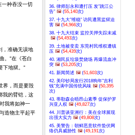
在一种吞没一切
36. 律师彭永和遭打压 发"跳江公
告"
🖼️
(
55,140
次)
37. 十九大"维稳" 访民遭黑监狱迫
害
🖼️
(
54,966
次)
38. 十九大结束 监控关押失踪未减
🖼️
(
54,493
次)
39. 土地被变卖 东莞村民维权遭镇
之剑，准确无误地
压
🖼️
(
54,439
次)
曲。”在《苍白
40. 湘民反垃圾焚烧场 再爆流血冲
突
🖼️
(
53,205
次)
要下地狱。”

41. 新闻简述
🖼️
(
51,603
次)
42. 美印钞局发行2018狗年"吉利
善世界，而是要毁
钱"充满中国传统风味
🖼️
(
50,395
次)
掷我的臂铠，这
43. 蒂勒森会晤昂山素季 促保护罗
时我将如神一
兴亚人权
🖼️
(
49,827
次)
44. 川普谈亚洲行：美在全球展现
与造物主平起平
出强大实力
🖼️
(
49,808
次)
45. 美警告：朝鲜恶意软件蛰伏网
络仍具威胁性
🖼️
(
49,191
次)