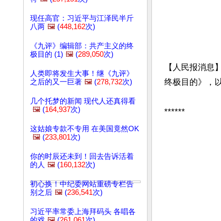
现任高官：习近平与江泽民半斤
八两
🖼️
(
448,162
次)
《九评》编辑部：共产主义的终
极目的 (1)
🖼️
(
289,050
次)
【人民报消息
人类即将发生大事！继《九评》
终极目的》，以
之后的又一巨著
🖼️
(
278,732
次)
几个托梦的新闻 现代人还真得看
🖼️
(
164,937
次)
******

这姑娘专款不专用 在美国竟然OK
🖼️
(
233,801
次)
你的时辰还未到！回去告诉活着
的人
🖼️
(
160,132
次)
初心换！中纪委网站重磅专栏告
别之后
🖼️
(
236,541
次)
习近平率常委上海拜码头 各唱各
的戏
🖼️
(
261,061
次)