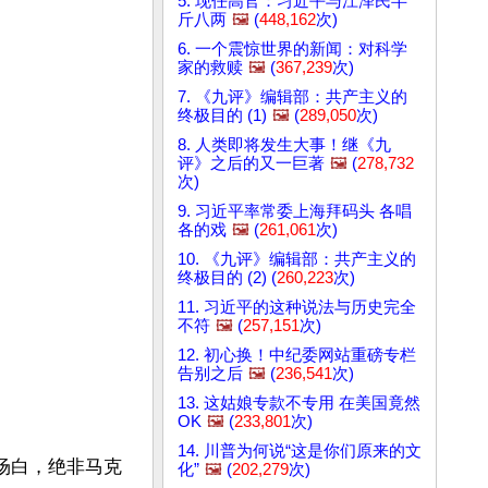
5. 现任高官：习近平与江泽民半
斤八两
🖼️
(
448,162
次)
6. 一个震惊世界的新闻：对科学
家的救赎
🖼️
(
367,239
次)
7. 《九评》编辑部：共产主义的
终极目的 (1)
🖼️
(
289,050
次)
8. 人类即将发生大事！继《九
评》之后的又一巨著
🖼️
(
278,732
次)
9. 习近平率常委上海拜码头 各唱
各的戏
🖼️
(
261,061
次)
10. 《九评》编辑部：共产主义的
终极目的 (2) (
260,223
次)
11. 习近平的这种说法与历史完全
不符
🖼️
(
257,151
次)
12. 初心换！中纪委网站重磅专栏
告别之后
🖼️
(
236,541
次)
13. 这姑娘专款不专用 在美国竟然
OK
🖼️
(
233,801
次)
14. 川普为何说“这是你们原来的文
开场白，绝非马克
化”
🖼️
(
202,279
次)