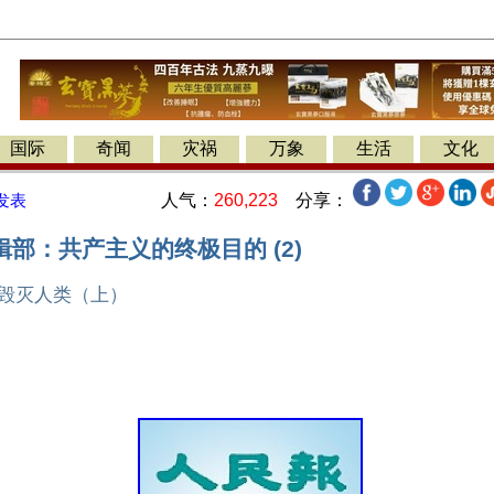
国际
奇闻
灾祸
万象
生活
文化
人气：
260,223
分享：
发表
部：共产主义的终极目的 (2)
 毁灭人类（上）