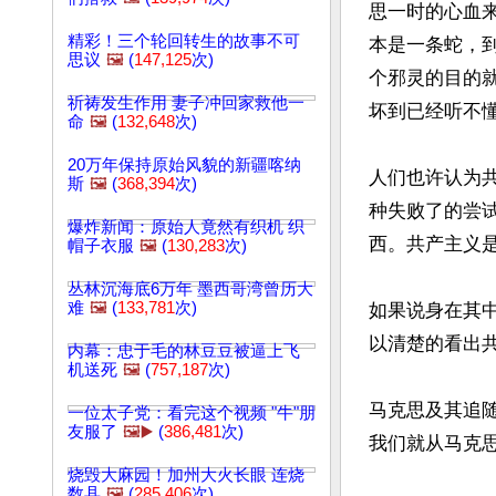
思一时的心血来
精彩！三个轮回转生的故事不可
本是一条蛇，
思议
🖼️
(
147,125
次)
个邪灵的目的
祈祷发生作用 妻子冲回家救他一
坏到已经听不懂
命
🖼️
(
132,648
次)
20万年保持原始风貌的新疆喀纳
人们也许认为
斯
🖼️
(
368,394
次)
种失​​败了的
爆炸新闻：原始人竟然有织机 织
西。共产主义
帽子衣服
🖼️
(
130,283
次)
丛林沉海底6万年 墨西哥湾曾历大
难
🖼️
(
133,781
次)
如果说身在其
以清楚的看出共
内幕：忠于毛的林豆豆被逼上飞
机送死
🖼️
(
757,187
次)
马克思及其追
一位太子党：看完这个视频 "牛"朋
友服了
🖼️▶️
(
386,481
次)
我们就从马克思
烧毁大麻园！加州大火长眼 连烧
数县
🖼️
(
285,406
次)