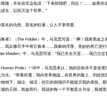
尾随，并在你耳边低语：‘下来陪我吧，同志！’……如果存
进去，以毁灭这个世界。”

莫名的仇恨、莫名的狂暴，让人不寒而栗。

者》（The Fiddler）中，马克思写道：“ 啊！我将黑血
……我从撒旦手中将它换来……我奏响浑厚、美妙的死亡进行
Pale Maiden）中，马克思写道：“我已失去天堂……现已注定
Human Pride）一诗中，马克思承认，他的目标并不是改
此为乐。 “带着轻蔑，我向世界挑战，在世界的脸上，到处投
大物倒下、抽泣、倾没，但它的倒塌仍不能熄灭我的喜悦。那
废墟的王国，凯旋而行。我说的每一个字都是火与业，我感觉