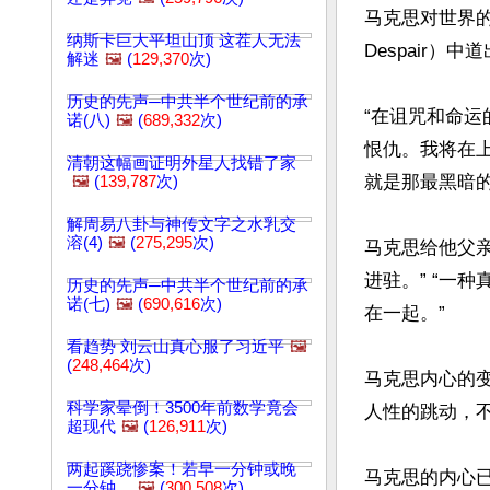
马克思对世界的仇恨
纳斯卡巨大平坦山顶 这茬人无法
Despair）中
解迷
🖼️
(
129,370
次)
历史的先声─中共半个世纪前的承
“在诅咒和命
诺(八)
🖼️
(
689,332
次)
恨仇。我将在
清朝这幅画证明外星人找错了家
就是那最黑暗的
🖼️
(
139,787
次)
解周易八卦与神传文字之水乳交
溶(4)
🖼️
(
275,295
次)
马克思给他父
进驻。” “一
历史的先声─中共半个世纪前的承
诺(七)
🖼️
(
690,616
次)
在一起。”

看趋势 刘云山真心服了习近平
🖼️
(
248,464
次)
马克思内心的
科学家晕倒！3500年前数学竟会
人性的跳动，不
超现代
🖼️
(
126,911
次)
两起蹊跷惨案！若早一分钟或晚
马克思的内心已
一分钟…
🖼️
(
300,508
次)