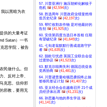
57. 川普亚洲行 施压朝鲜化解核子
危机
🖼️
(
42,594
次)
，我以黑暗为衣
58. 胜选周年 川普政府业绩斐然缔
造历史纪录
🖼️
(
42,197
次)
59. 帮忙收割农作物 是对他最好的
告别
🖼️
(
41,925
次)
提供的大量考证
60. 安倍第四度当选日本首相 任期
有望破纪录
🖼️
(
41,649
次)
 Satan）一书
61. 七旬老翁默默行善成道路守护
科马克思学院，被告
者
🖼️
(
41,635
次)
62. 脱欧引忧虑 英国工业联合会促
过渡协议
🖼️
(
41,523
次)
63. 默克尔组阁失利 德国总统促各
农民做什么。但
党再协商
🖼️
(
41,481
次)
力、反对上帝、
64. 川普谴责曼哈顿恐袭拟终止抽
签移民签证计划
🖼️
(
41,407
次)
马克思。信仰邪
65. 亚太经合会在越南召开 21个成
的邪教，要用无
员经济体出席
🖼️
(
41,231
次)
66. 孙思邈与他的养生学说
🖼️
(
41,141
次)