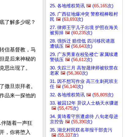
25. 各地维权简讯
🖼️
(
65,165
次)
26. 广西征地爆冲突 警察棍棒殴村
民
🖼️
(
63,693
次)
底了解多少呢？
27. 律师王宇儿子出境 护照在海关
被剪掉
🖼️
(
60,235
次)
28. 强拆迁 赔偿低 四川移民请愿
遭镇压
🖼️
(
56,643
次)
转信基督教，马
29. 广东男童在校坠楼亡 家属续遭
但是后来神秘的
警镇压
🖼️
(
56,612
次)
克思出现了。

30. 失踪三月 高智晟律师被软禁在
老家
🖼️
(
56,360
次)
31. 因不想写作业 高三生刺死班主
了撒旦崇拜者。
任
🖼️
(
56,140
次)
32. 各地维权简讯
🖼️
(
55,809
次)
作品来一探他的
33. 被囚12年 异议人士杨天水骤逝
🖼️
(
55,475
次)
34. 黄琦看守所遭虐待 八旬老母进
京控告
🖼️
(
55,390
次)
…伴随着一声狂
35. 湖北村民联名举报干部贪污
开，你将堕入
🖼️
(
55,337
次)