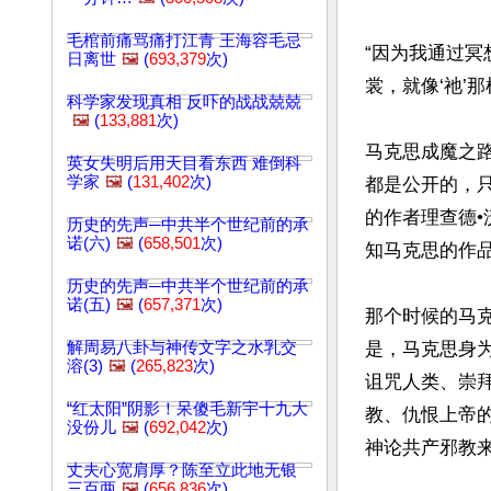
毛棺前痛骂痛打江青 王海容毛忌
“因为我通过
日离世
🖼️
(
693,379
次)
裳，就像‘祂’那样
科学家发现真相 反吓的战战兢兢
🖼️
(
133,881
次)
马克思成魔之
英女失明后用天目看东西 难倒科
学家
🖼️
(
131,402
次)
都是公开的，只
的作者理查德•沃
历史的先声─中共半个世纪前的承
诺(六)
🖼️
(
658,501
次)
知马克思的作品
历史的先声─中共半个世纪前的承
诺(五)
🖼️
(
657,371
次)
那个时候的马
解周易八卦与神传文字之水乳交
是，马克思身
溶(3)
🖼️
(
265,823
次)
诅咒人类、崇
“红太阳”阴影！呆傻毛新宇十九大
教、仇恨上帝
没份儿
🖼️
(
692,042
次)
神论共产邪教来
丈夫心宽肩厚？陈至立此地无银
三百两
🖼️
(
656,836
次)