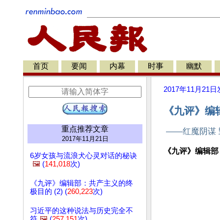
首页
要闻
内幕
时事
幽默
2017年11月21日
《九评》编辑
重点推荐文章
——红魔阴谋
2017年11月21日
《九评》编辑部
6岁女孩与流浪犬心灵对话的秘诀
🖼️
(
141,018
次)
《九评》编辑部：共产主义的终
极目的 (2) (
260,223
次)
习近平的这种说法与历史完全不
符
🖼️
(
257,151
次)