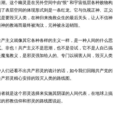
潮。这个幽灵是在另外空间中由“恨” 和宇宙低层各种败物
到了表层空间的体现形式则是一条红龙。它与仇视正神、正义
就是要毁灭人类，在神归来挽救众生的最后关头，让人不信神
神的教诲而最终被淘汰，元神被永远销毁。

共产主义就像其它各种各样的主义一样，是一种人间的什么思
尝试。非也！共产主义不是思潮，也不是尝试，它不是人自己
是魔鬼教义，是邪灵强加给人的、专门以祸害人间，毁灭人类
中人们还看不出共产邪灵的诡计的话，如今我们回顾共产党的
产邪灵精心安排的毁灭人类的路线图。

随者就是这个邪灵选择来实施其阴谋的人间代表，在地球上搞
的邪教信仰和邪灵的路线图说起。
