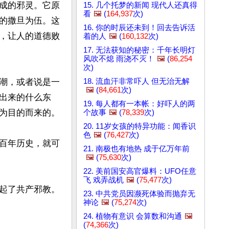
构成的邪灵。它原
15. 几个托梦的新闻 现代人还真得
看
🖼️
(
164,937
次)
的撒旦为伍。这
16. 你的时辰还未到！回去告诉活
，让人的道德败
着的人
🖼️
(
160,132
次)
17. 无法获知的秘密：千年长明灯
风吹不熄 雨浇不灭！
🖼️
(
86,254
次)
18. 流血汗非常吓人 但无治无解
潮，或者说是一
🖼️
(
84,661
次)
搞出来的什么东
19. 每人都有一本帐：好吓人的两
为目的而来的。

个故事
🖼️
(
78,339
次)
20. 11岁女孩的特异功能：闻香识
色
🖼️
(
76,427
次)
百年历史，就可
21. 南极也有地热 成于亿万年前
🖼️
(
75,630
次)
22. 美前国安高官爆料：UFO任意
飞 戏弄战机
🖼️
(
75,477
次)
起了共产邪教。
23. 中共党员因濒死体验而抛弃无
神论
🖼️
(
75,274
次)
24. 植物有意识 会算数和沟通
🖼️
(
74,366
次)