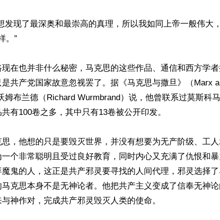
冥想发现了最深奥和最崇高的真理，所以我如同上帝一般伟大
。”

路现在也并非什么秘密，马克思的这些作品、通信和西方学者
是共产党国家故意忽视罢了。据《马克思与撒旦》（Marx and
姆布兰德（Richard Wurmbrand）说，他曾联系过莫斯
共有100卷之多，其中只有13卷被公开印发。

克思，他想的只是要毁灭世界，并没有想要为无产阶级、工人
为一个非常聪明且受过良好教育，同时内心又充满了仇恨和暴
拜魔鬼的人，这正是共产邪灵要寻找的人间代理，邪灵选择了
的马克思本身不是无神论者。他把共产主义变成了信奉无神论
与神作对，完成共产邪灵毁灭人类的使命。
