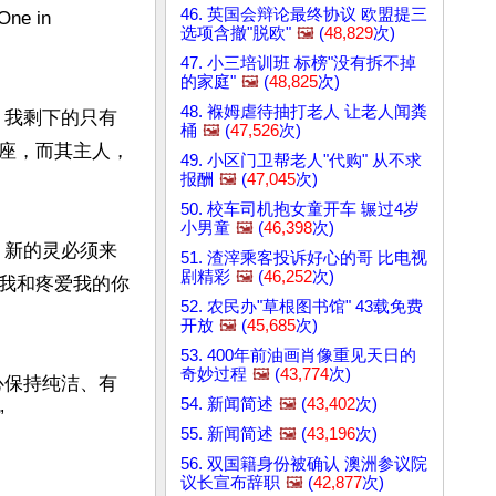
46. 英国会辩论最终协议 欧盟提三
 in 
选项含撤"脱欧"
🖼️
(
48,829
次)
47. 小三培训班 标榜"没有拆不掉
的家庭"
🖼️
(
48,825
次)
48. 褓姆虐待抽打老人 让老人闻粪
，我剩下的只有
桶
🖼️
(
47,526
次)
座，而其主人，
49. 小区门卫帮老人"代购" 从不求
报酬
🖼️
(
47,045
次)
50. 校车司机抱女童开车 辗过4岁
小男童
🖼️
(
46,398
次)
，新的灵必须来
51. 渣滓乘客投诉好心的哥 比电视
剧精彩
🖼️
(
46,252
次)
到我和疼爱我的你
52. 农民办"草根图书馆" 43载免费
开放
🖼️
(
45,685
次)
53. 400年前油画肖像重见天日的
奇妙过程
🖼️
(
43,774
次)
心保持纯洁、有
54. 新闻简述
🖼️
(
43,402
次)


55. 新闻简述
🖼️
(
43,196
次)
56. 双国籍身份被确认 澳洲参议院
议长宣布辞职
🖼️
(
42,877
次)