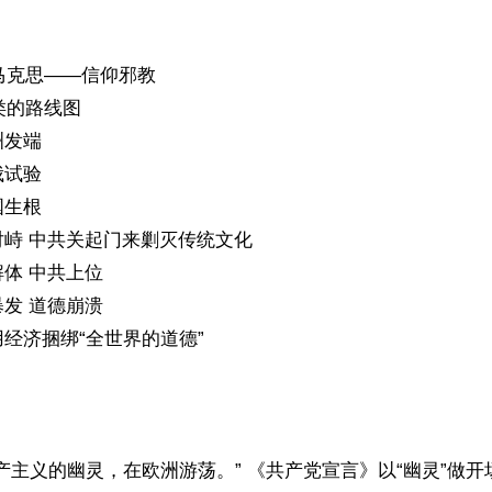
马克思——信仰邪教

类的路线图

发端

试验

生根

峙 中共关起门来剿灭传统文化

体 中共上位

发 道德崩溃

经济捆绑“全世界的道德”

产主义的幽灵，在欧洲游荡。” 《共产党宣言》以“幽灵”做