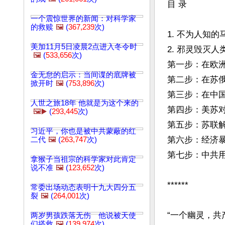
目 录

一个震惊世界的新闻：对科学家
的救赎
🖼️
(
367,239
次)
1. 不为人知的
美加11月5日凌晨2点进入冬令时
2. 邪灵毁灭人
🖼️
(
533,656
次)
第一步：在欧洲
金无怠的启示：当间谍的底牌被
第二步：在苏俄
掀开时
🖼️
(
753,896
次)
第三步：在中国
人世之旅18年 他就是为这个来的
第四步：美苏对
🖼️▶️
(
293,445
次)
第五步：苏联解
习近平，你也是被中共蒙蔽的红
第六步：经济暴
二代
🖼️
(
263,747
次)
第七步：中共用
拿猴子当祖宗的科学家对此肯定
说不准
🖼️
(
123,652
次)
******

常委出场动态表明十九大四分五
裂
🖼️
(
264,001
次)
“一个幽灵，共
两岁男孩跌落无伤 他说被天使
们搭救
🖼️
(
139,974
次)