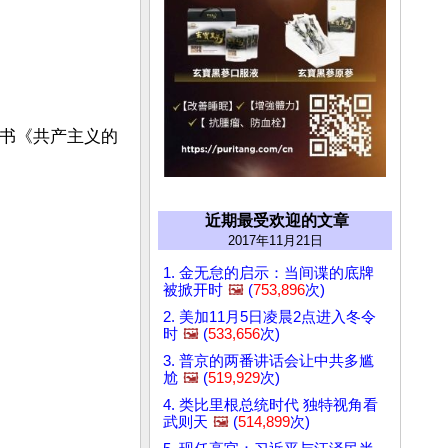
新书《共产主义的
近期最受欢迎的文章
2017年11月21日
1. 金无怠的启示：当间谍的底牌
被掀开时
🖼️
(
753,896
次)
2. 美加11月5日凌晨2点进入冬令
时
🖼️
(
533,656
次)
3. 普京的两番讲话会让中共多尴
尬
🖼️
(
519,929
次)
4. 类比里根总统时代 独特视角看
武则天
🖼️
(
514,899
次)