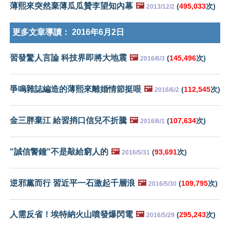
薄熙來突然棄薄瓜瓜贊李望知內幕
🖼️
(
495,033
次)
2013/12/2
更多文章導讀：
2016年6月2日
習發驚人言論 科技界即將大地震
🖼️
(
145,496
次)
2016/6/3
爭鳴雜誌編造的薄熙來離婚情節挺哏
🖼️
(
112,545
次)
2016/6/2
金三胖棄江 給習捎口信兒不折騰
🖼️
(
107,634
次)
2016/6/1
"誠信警鐘"不是敲給窮人的
🖼️
(
93,691
次)
2016/5/31
逆邪黨而行 習近平一石激起千層浪
🖼️
(
109,795
次)
2016/5/30
人需反省！埃特納火山噴發爆閃電
🖼️
(
295,243
次)
2016/5/29