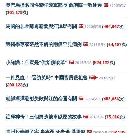
奧巴馬提名同性戀任陸軍部長 參議院一致通過
🖼️
2016/5/17
(
101,179
次)
馬國的非常離奇新聞與江澤民有關
🖼️
(
464,047
次)
2016/5/15
讓醫學專家茫然不解的兩個罕見病例
🖼️
(
64,407
次)
2016/5/14
小知識：什麼是"供給側改革"
🖼️
(
524,132
次)
2016/5/13
一針見血！"習訪英時" 中國官員很粗魯
🖼️▶️
2016/5/12
(
209,123
次)
朝鮮導彈發射失敗與江的命運有關
🖼️
(
455,856
次)
2016/5/11
註釋神奇！三個男孩被車碾壓的故事
🖼️
(
75,016
次)
2016/5/9
貴州殺妻滅子案 坐牢冤 死者慘 爲哪般
🖼️
(
192,335
2016/5/8