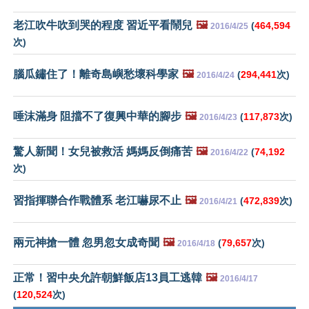
老江吹牛吹到哭的程度 習近平看鬧兒
🖼️
(
464,594
2016/4/25
次)
腦瓜鏽住了！離奇島嶼愁壞科學家
🖼️
(
294,441
次)
2016/4/24
唾沫滿身 阻擋不了復興中華的腳步
🖼️
(
117,873
次)
2016/4/23
驚人新聞！女兒被救活 媽媽反倒痛苦
🖼️
(
74,192
2016/4/22
次)
習指揮聯合作戰體系 老江嚇尿不止
🖼️
(
472,839
次)
2016/4/21
兩元神搶一體 忽男忽女成奇聞
🖼️
(
79,657
次)
2016/4/18
正常！習中央允許朝鮮飯店13員工逃韓
🖼️
2016/4/17
(
120,524
次)