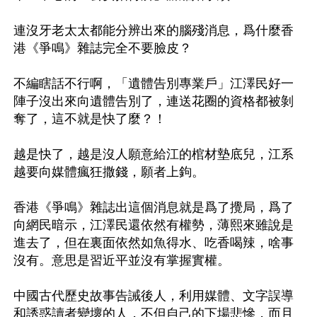
連沒牙老太太都能分辨出來的腦殘消息，爲什麼香
港《爭鳴》雜誌完全不要臉皮？

不編瞎話不行啊，「遺體告別專業戶」江澤民好一
陣子沒出來向遺體告別了，連送花圈的資格都被剝
奪了，這不就是快了麼？！

越是快了，越是沒人願意給江的棺材墊底兒，江系
越要向媒體瘋狂撒錢，願者上鉤。

香港《爭鳴》雜誌出這個消息就是爲了攪局，爲了
向網民暗示，江澤民還依然有權勢，薄熙來雖說是
進去了，但在裏面依然如魚得水、吃香喝辣，啥事
沒有。意思是習近平並沒有掌握實權。

中國古代歷史故事告誡後人，利用媒體、文字誤導
和誘惑讀者變壞的人，不但自己的下場悲慘，而且