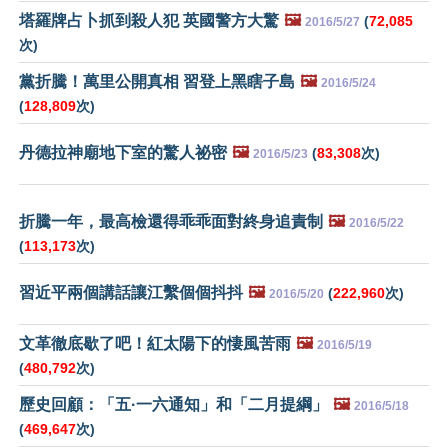
塔羅牌占卜抓到殺人犯 英國警方大驚
🖼️
(
72,085
2016/5/27
次)
黨折騰！萬里公開真相 習登上黑瞎子島
🖼️
2016/5/24
(
128,809
次)
丹德拉神廟地下室的驚人祕密
🖼️
(
83,308
次)
2016/5/23
折騰一年，最高檢還得乖乖面對終身追責制
🖼️
2016/5/22
(
113,173
次)
習近平兩個講話讓江繫個個抖抖
🖼️
(
222,960
次)
2016/5/20
文革徹底歇了吧！紅太陽下的悽風苦雨
🖼️
2016/5/19
(
480,792
次)
歷史回顧：「五·一六通知」和「二月提綱」
🖼️
2016/5/18
(
469,647
次)