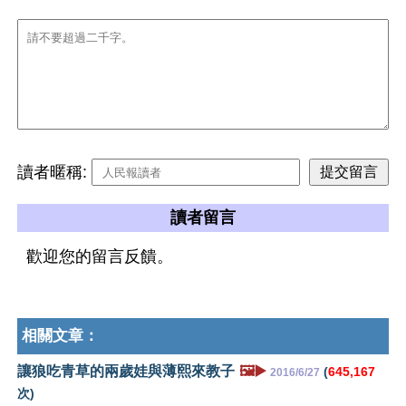
讀者暱稱:
讀者留言
歡迎您的留言反饋。
相關文章：
讓狼吃青草的兩歲娃與薄熙來教子
🖼️▶️
(
645,167
2016/6/27
次)