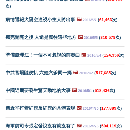
次)
病情通報犬隔空遙視小主人將出事
🖼️
(
61,463
次)
2016/5/7
瘋完鬧完之後 人還是嚮往這些地方
🖼️
(
310,579
次)
2016/5/5
準備處理江！一個不可忽視的前奏曲
🖼️
(
124,356
次)
2016/5/4
中共官場隨便扒 六娃六爹同一媽
🖼️
(
517,685
次)
2016/5/2
中國近期要發生驚天動地的大事
🖼️
(
518,436
次)
2016/5/1
習近平打着紅旗反紅旗的具體表現
🖼️
(
177,889
次)
2016/4/30
海軍前司令張定發說沒有就沒有了
🖼️
(
504,119
次)
2016/4/26