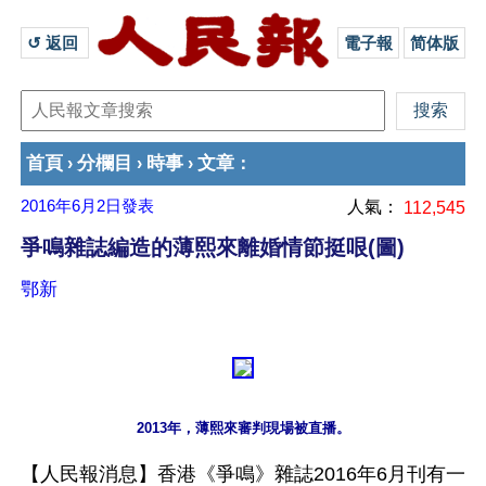
↺ 返回 
電子報
简体版
首頁
分欄目
時事
文章
›
›
›
：
2016年6月2日
發表
人氣：
112,545
爭鳴雜誌編造的薄熙來離婚情節挺哏(圖)
鄂新
2013年，薄熙來審判現場被直播。
【人民報消息】香港《爭鳴》雜誌2016年6月刊有一