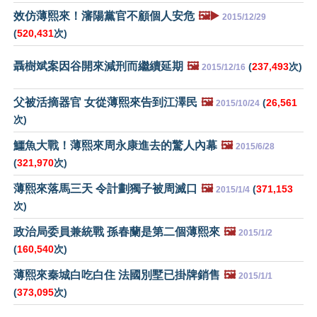
效仿薄熙來！瀋陽黨官不顧個人安危
🖼️▶️
2015/12/29
(
520,431
次)
聶樹斌案因谷開來減刑而繼續延期
🖼️
(
237,493
次)
2015/12/16
父被活摘器官 女從薄熙來告到江澤民
🖼️
(
26,561
2015/10/24
次)
鱷魚大戰！薄熙來周永康進去的驚人內幕
🖼️
2015/6/28
(
321,970
次)
薄熙來落馬三天 令計劃獨子被周滅口
🖼️
(
371,153
2015/1/4
次)
政治局委員兼統戰 孫春蘭是第二個薄熙來
🖼️
2015/1/2
(
160,540
次)
薄熙來秦城白吃白住 法國別墅已掛牌銷售
🖼️
2015/1/1
(
373,095
次)