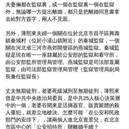
夫妻倆都在監獄裏，或一個在監獄裏一個在監獄
外，無論哪一方提出離婚，都只是把離婚同意書拿
去給對方簽字，兩人不見面。

另外，薄熙來夫婦一個關在位於北京市昌平區興壽
鎮秦城村（位於小湯山鎮附近）的秦城監獄，一個
關在河北省三河市燕郊開發區的燕城監獄。秦城監
獄是現在唯一一座隸屬於公安部的監獄和看守所，
由公安部監所管理局管理。燕城監獄是司法部直屬
監獄，由司法部監獄管理局管理（監獄管理局副局
長兼任監獄長）

丈夫無期徒刑，老婆死緩減刑至無期徒刑，薄熙來
曾是中共中央政治局委員，是中共25人核心決策層
中的一個，老婆谷開來是活摘器官、販賣屍體的殺
人重犯，就差立地槍決。怎麼可能「在公安和民政
部門的安排下」，讓兩個人進北京逛景兒，在北京
市區中心的「公安招待所」辦離婚手續？
