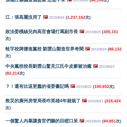
2015/8/26
江：張高麗沒用了
🖼️
(
1,237,162
次)
2015/8/26
政法委橫絲兒肉高官會場打罵副市長
🖼️
(
305,151
2015/8/25
次)
蛙字校牌挪進黨校 劉雲山製造世界奇聞
🖼️
(
86,132
2015/8/24
次)
中央黨校校長劉雲山驚見江氏牛皮癬被治癒
🖼️
2015/8/23
(
82,214
次)
？！還有比這更蠢的省委書記嗎
🖼️
(
100,652
次)
2015/8/22
救災的廣州房管局長咋英雄4年就栽了
🖼️
(
318,424
2015/8/21
次)
一個驚人內幕讓貪官們聽的目瞪口呆
🖼️
(
94,851
次)
2015/8/20