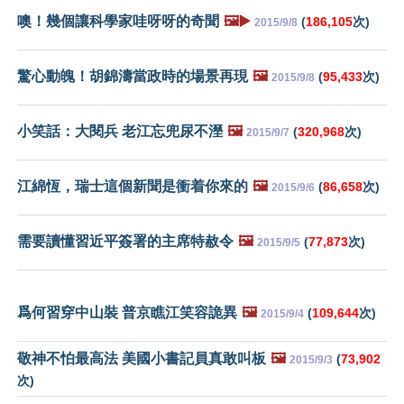
噢！幾個讓科學家哇呀呀的奇聞
🖼️▶️
(
186,105
次)
2015/9/8
驚心動魄！胡錦濤當政時的場景再現
🖼️
(
95,433
次)
2015/9/8
小笑話：大閱兵 老江忘兜尿不溼
🖼️
(
320,968
次)
2015/9/7
江綿恆，瑞士這個新聞是衝着你來的
🖼️
(
86,658
次)
2015/9/6
需要讀懂習近平簽署的主席特赦令
🖼️
(
77,873
次)
2015/9/5
爲何習穿中山裝 普京瞧江笑容詭異
🖼️
(
109,644
次)
2015/9/4
敬神不怕最高法 美國小書記員真敢叫板
🖼️
(
73,902
2015/9/3
次)