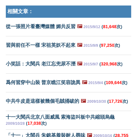
相關文章：
從一張照片看臺灣媒體 媚共反習
🖼️
(
81,648
次)
2015/9/12
習與前任不一樣 宋祖英妖不起來
🖼️
(
97,250
次)
2015/9/9
小笑話：大閱兵 老江忘兜尿不溼
🖼️
(
320,968
次)
2015/9/7
爲何習穿中山裝 普京瞧江笑容詭異
🖼️
(
109,644
次)
2015/9/4
中共牛皮是這樣被幾個毛賊捅破的
🖼️
(
17,726
次)
2009/10/30
十一大閱兵北京八面威風 索海盜叫板中共縮頭烏龜
(
17,038
次)
2009/10/28
「十一」大閱兵 朱鎔基着裝耐人尋味
🖼️
(
28,755
2009/10/16