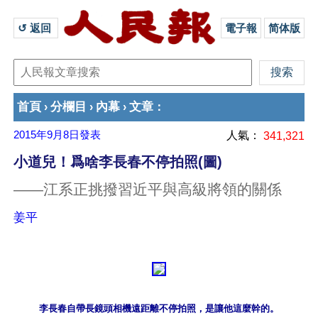
↺ 返回 
電子報
简体版
首頁
分欄目
內幕
文章
›
›
›
：
2015年9月8日
發表
人氣：
341,321
小道兒！爲啥李長春不停拍照(圖)
——江系正挑撥習近平與高級將領的關係
姜平
李長春自帶長鏡頭相機遠距離不停拍照，是讓他這麼幹的。