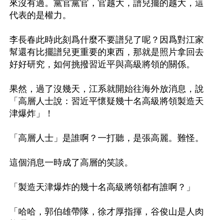
來沒有過。黨官黨官，官越大，譜兒擺的越大，這
代表的是權力。

李長春此時此刻爲什麼不要譜兒了呢？因爲對江家
幫還有比擺譜兒更重要的東西，那就是照片拿回去
好好研究，如何挑撥習近平與高級將領的關係。 

果然，過了沒幾天，江系就開始往海外放消息，說
「高層人士說：習近平懷疑幾十名高級將領製造天
津爆炸」！

「高層人士」是誰啊？一打聽，是張高麗。難怪。

這個消息一時成了高層的笑談。

「製造天津爆炸的幾十名高級將領都有誰啊？」

「哈哈，郭伯雄帶隊，徐才厚指揮，谷俊山是人肉