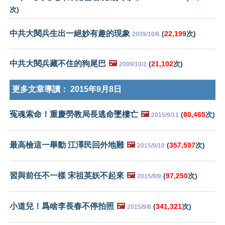
次)
中共大閱兵生出一絕妙有趣的現象
(
22,199
次)
2009/10/6
中共大閱兵藏不住的狗尾巴
🖼️
(
21,102
次)
2009/10/1
更多文章導讀：
2015年9月8日
冤魂索命！重慶勞教局長逃命墜樓亡
🖼️
(
80,465
次)
2015/9/11
最高檢這一舉動 江澤民回外地難
🖼️
(
357,597
次)
2015/9/10
習與前任不一樣 宋祖英妖不起來
🖼️
(
97,250
次)
2015/9/9
小道兒！爲啥李長春不停拍照
🖼️
(
341,321
次)
2015/9/8