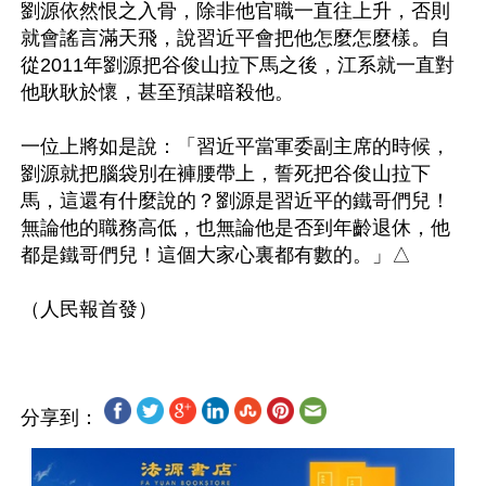
劉源依然恨之入骨，除非他官職一直往上升，否則
就會謠言滿天飛，說習近平會把他怎麼怎麼樣。自
從2011年劉源把谷俊山拉下馬之後，江系就一直對
他耿耿於懷，甚至預謀暗殺他。

一位上將如是說：「習近平當軍委副主席的時候，
劉源就把腦袋別在褲腰帶上，誓死把谷俊山拉下
馬，這還有什麼說的？劉源是習近平的鐵哥們兒！
無論他的職務高低，也無論他是否到年齡退休，他
都是鐵哥們兒！這個大家心裏都有數的。」△

分享到：