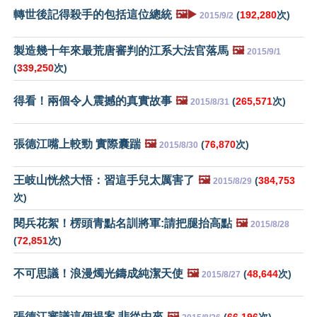
轉世後記得殺手的包括這位總統
🖼️▶️
(
192,280
次)
2015/9/2
製造幾十年來最荒唐審判的江系大法官落馬
🖼️
2015/9/1
(
339,250
次)
得看！兩個令人震撼的真實故事
🖼️
(
265,571
次)
2015/8/31
張德江嘴上較勁 實際囊踹
🖼️
(
76,870
次)
2015/8/30
王岐山恍然大悟：習這手兒太厲害了
🖼️
(
384,753
2015/8/29
次)
閱兵花絮！楞頭青點名訓將軍:請把腿抬高點
🖼️
2015/8/28
(
72,851
次)
不可思議！浪漫燭光鑄成純潔天使
🖼️
(
48,644
次)
2015/8/27
張德江審議這個提案 悲從中來
🖼️
(
66,196
次)