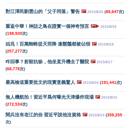
對江澤民劉雲山的「父子同落」警告
🖼️
(
66,647
次)
2015/8/20
重返中華！神話之鳥在證實一個神奇預言
🖼️▶️
2015/8/19
(
198,930
次)
凶兆！百萬蜘蛛從天而降 連鬍鬚都被佔領
🖼️
2015/8/18
(
257,277
次)
咋回事？射殺犰狳，他坐直升機去了醫院
🖼️
2015/8/17
(
68,778
次)
最高檢這重要批文的現實意義驚人
🖼️
(
191,441
次)
2015/8/16
無人機航拍！習近平爲何曝光天津爆炸現場
🖼️
2015/8/15
(
272,534
次)
閱兵沒有老江的份 習近平說他沒資格
🖼️
(
359,255
2015/8/14
次)