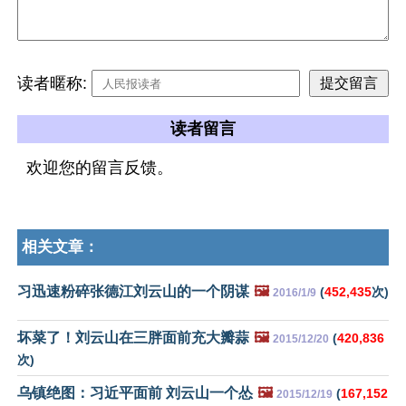
读者暱称:
读者留言
欢迎您的留言反馈。
相关文章：
习迅速粉碎张德江刘云山的一个阴谋
🖼️
(
452,435
次)
2016/1/9
坏菜了！刘云山在三胖面前充大瓣蒜
🖼️
(
420,836
2015/12/20
次)
乌镇绝图：习近平面前 刘云山一个怂
🖼️
(
167,152
2015/12/19