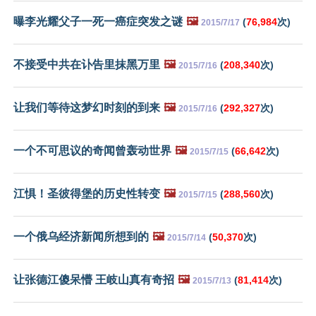
曝李光耀父子一死一癌症突发之谜
🖼️
(
76,984
次)
2015/7/17
不接受中共在讣告里抹黑万里
🖼️
(
208,340
次)
2015/7/16
让我们等待这梦幻时刻的到来
🖼️
(
292,327
次)
2015/7/16
一个不可思议的奇闻曾轰动世界
🖼️
(
66,642
次)
2015/7/15
江惧！圣彼得堡的历史性转变
🖼️
(
288,560
次)
2015/7/15
一个俄乌经济新闻所想到的
🖼️
(
50,370
次)
2015/7/14
让张德江傻呆懵 王岐山真有奇招
🖼️
(
81,414
次)
2015/7/13