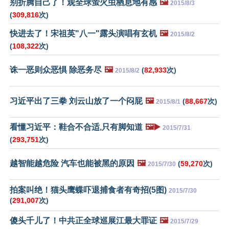
别折腾自己了！观全球萤火虫栖息地有感
🖼️
2015/8/3
(
309,816
次)
快进去了！宋祖英"八一"露头演唱有玄机
🖼️
2015/8/2
(
108,322
次)
诛一恶则众恶惧 除恶务尽
🖼️
(
82,933
次)
2015/8/2
习近平出了三拳 刘云山放了一个闷屁
🖼️
(
88,667
次)
2015/8/1
看懂习近平：鞋合不合适,只有脚知道
🖼️▶️
2015/7/31
(
293,751
次)
越智能越危险 汽车也能被黑的原因
🖼️
(
59,270
次)
2015/7/30
拍案叫绝！猫头鹰蝶吓退捕食者有奇招(5图)
2015/7/30
(
291,007
次)
傻头千儿了！中共正全球巡展江最大罪证
🖼️
2015/7/29