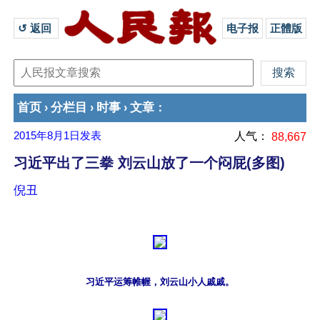
↺ 返回 
电子报
正體版
首页
分栏目
时事
文章
›
›
›
：
2015年8月1日
发表
人气：
88,667
习近平出了三拳 刘云山放了一个闷屁(多图)
倪丑
习近平运筹帷幄，刘云山小人戚戚。