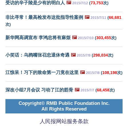
受访的辛子陵是少有的明白人
🖼️
(
73,753
次)
2015/7/12
非比寻常！最高检发布这批指导性案例
🖼️
(
66,681
2015/7/11
次)
新华网高调宣布 李鸿忠将有麻烦
🖼️
(
303,455
次)
2015/7/10
小笑话：乌鸦嘴张召忠退休奇遇
🖼️
(
298,034
次)
2015/7/9
江惊呆！习下的致命第一刀竟在这里
🖼️
(
108,198
次)
2015/7/8
深改小组7月会议 习动了江的筋骨
🖼️
(
68,458
次)
2015/7/7
Copyright© RMB Public Foundation Inc.
All Rights Reserved
人民报网站服务条款