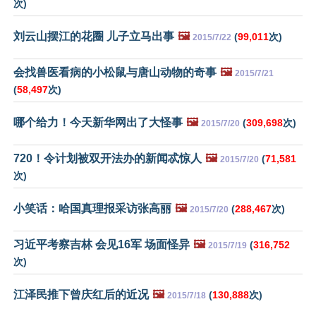
次)
刘云山摆江的花圈 儿子立马出事
🖼️
(
99,011
次)
2015/7/22
会找兽医看病的小松鼠与唐山动物的奇事
🖼️
2015/7/21
(
58,497
次)
哪个给力！今天新华网出了大怪事
🖼️
(
309,698
次)
2015/7/20
720！令计划被双开法办的新闻忒惊人
🖼️
(
71,581
2015/7/20
次)
小笑话：哈国真理报采访张高丽
🖼️
(
288,467
次)
2015/7/20
习近平考察吉林 会见16军 场面怪异
🖼️
(
316,752
2015/7/19
次)
江泽民推下曾庆红后的近况
🖼️
(
130,888
次)
2015/7/18