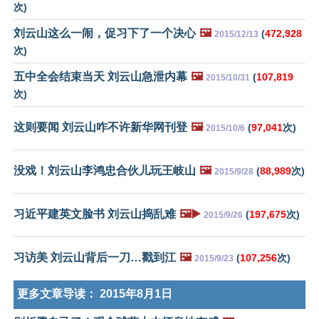
次)
刘云山这么一闹，促习下了一个决心
🖼️
(
472,928
2015/12/13
次)
五中全会结束当天 刘云山急泄内幕
🖼️
(
107,819
2015/10/31
次)
这则要闻 刘云山咋不许新华网刊登
🖼️
(
97,041
次)
2015/10/6
没戏！刘云山李鸿忠合伙儿玩王岐山
🖼️
(
88,989
次)
2015/9/28
习近平建英文脸书 刘云山捣乱难
🖼️▶️
(
197,675
次)
2015/9/26
习访美 刘云山背后一刀…戳到江
🖼️
(
107,256
次)
2015/9/23
更多文章导读：
2015年8月1日