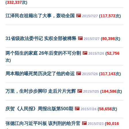
(
332,337
次)
江泽民在祖籍出了大事，轰动全国
🖼️
(
117,572
次)
2015/7/27
31省级政法委书记 实权全部被稀释
🖼️
(
80,398
次)
2015/7/27
两个陌生的家庭 26年后变的不可分割
🖼️
(
52,756
2015/7/26
次)
周本顺的嘬死简历决定了他的命运
🖼️
(
317,143
次)
2015/7/26
万里，生时步步脚印 走后片片光辉
🖼️
(
184,586
次)
2015/7/25
庆贺《人民报》周报出版第500期
🖼️
(
58,658
次)
2015/7/24
张德江向习近平叫板 该判刑的给升官
🖼️
(
90,016
2015/7/23