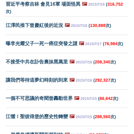
習近平考察吉林 會見16軍 場面怪異
🖼️
(
316,752
2015/7/19
次)
江澤民推下曾慶紅後的近況
🖼️
(
130,888
次)
2015/7/18
曝李光耀父子一死一癌症突發之謎
🖼️
(
76,984
次)
2015/7/17
不接受中共在訃告裏抹黑萬里
🖼️
(
208,340
次)
2015/7/16
讓我們等待這夢幻時刻的到來
🖼️
(
292,327
次)
2015/7/16
一個不可思議的奇聞曾轟動世界
🖼️
(
66,642
次)
2015/7/15
江懼！聖彼得堡的歷史性轉變
🖼️
(
288,560
次)
2015/7/15