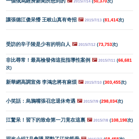
一個俄烏經濟新聞所想到的
🖼️
(
50,370
次)
2015/7/14
讓張德江傻呆懵 王岐山真有奇招
🖼️
(
81,414
次)
2015/7/13
受訪的辛子陵是少有的明白人
🖼️
(
73,753
次)
2015/7/12
非比尋常！最高檢發佈這批指導性案例
🖼️
(
66,681
2015/7/11
次)
新華網高調宣佈 李鴻忠將有麻煩
🖼️
(
303,455
次)
2015/7/10
小笑話：烏鴉嘴張召忠退休奇遇
🖼️
(
298,034
次)
2015/7/9
江驚呆！習下的致命第一刀竟在這裏
🖼️
(
108,198
次)
2015/7/8
深改小組7月會議 習動了江的筋骨
🖼️
(
68,458
次)