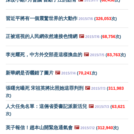
2015/7/7
習近平將有一個震驚世界的大動作
(
326,053
次)
2015/7/6
正被巡視的人民網依然連接色情網
🖼️
(
68,756
次)
2015/7/6
李光耀死，中方外交部是這樣換血的
🖼️
(
83,763
次)
2015/7/5
新華網是否曬錯了圖片
🖼️
(
70,241
次)
2015/7/4
張曙光嘬死 宋祖英將比照她這罪判刑
🖼️
(
311,983
2015/7/3
次)
人大任免名單：這倆省委書記派新活兒
🖼️
(
63,621
2015/7/3
次)
英子報信！趙本山開緊急通氣會
🖼️
(
312,940
次)
2015/7/2