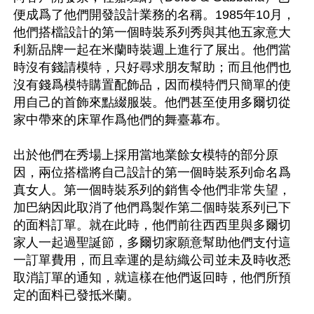
便成爲了他們開發設計業務的名稱。1985年10月，
他們搭檔設計的第一個時裝系列秀與其他五家意大
利新品牌一起在米蘭時裝週上進行了展出。他們當
時沒有錢請模特，只好尋求朋友幫助；而且他們也
沒有錢爲模特購置配飾品，因而模特們只簡單的使
用自己的首飾來點綴服裝。他們甚至使用多爾切從
家中帶來的床單作爲他們的舞臺幕布。 

出於他們在秀場上採用當地業餘女模特的部分原
因，兩位搭檔將自己設計的第一個時裝系列命名爲
真女人。第一個時裝系列的銷售令他們非常失望，
加巴納因此取消了他們爲製作第二個時裝系列已下
的面料訂單。就在此時，他們前往西西里與多爾切
家人一起過聖誕節，多爾切家願意幫助他們支付這
一訂單費用，而且幸運的是紡織公司並未及時收悉
取消訂單的通知，就這樣在他們返回時，他們所預
定的面料已發抵米蘭。
