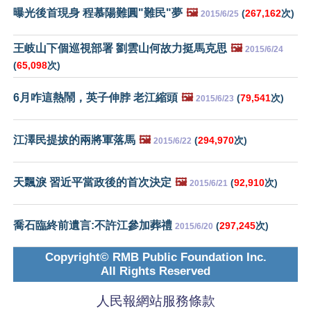
曝光後首現身 程慕陽難圓"難民"夢
🖼️
(
267,162
次)
2015/6/25
王岐山下個巡視部署 劉雲山何故力挺馬克思
🖼️
2015/6/24
(
65,098
次)
6月咋這熱鬧，英子伸脖 老江縮頭
🖼️
(
79,541
次)
2015/6/23
江澤民提拔的兩將軍落馬
🖼️
(
294,970
次)
2015/6/22
天飄淚 習近平當政後的首次決定
🖼️
(
92,910
次)
2015/6/21
喬石臨終前遺言:不許江參加葬禮
(
297,245
次)
2015/6/20
Copyright© RMB Public Foundation Inc.
All Rights Reserved
人民報網站服務條款