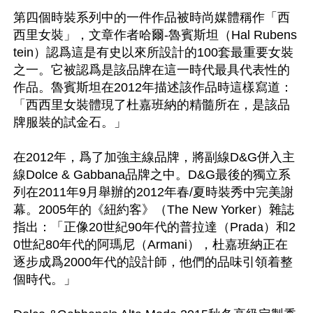
第四個時裝系列中的一件作品被時尚媒體稱作「西
西里女裝」，文章作者哈爾-魯賓斯坦（Hal Rubens
tein）認爲這是有史以來所設計的100套最重要女裝
之一。它被認爲是該品牌在這一時代最具代表性的
作品。魯賓斯坦在2012年描述該作品時這樣寫道：
「西西里女裝體現了杜嘉班納的精髓所在，是該品
牌服裝的試金石。」 

在2012年，爲了加強主線品牌，將副線D&G併入主
線Dolce & Gabbana品牌之中。D&G最後的獨立系
列在2011年9月舉辦的2012年春/夏時裝秀中完美謝
幕。2005年的《紐約客》（The New Yorker）雜誌
指出：「正像20世紀90年代的普拉達（Prada）和2
0世紀80年代的阿瑪尼（Armani），杜嘉班納正在
逐步成爲2000年代的設計師，他們的品味引領着整
個時代。」
