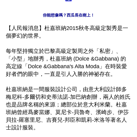
你能想像嗎？西瓜長在樹上！
【人民報消息】杜嘉班納2015秋冬高級定製秀是一
個夢幻的世界。

每年堅持獨立於巴黎高級定製周之外「私密」、
「小型」地辦秀，杜嘉班納 (Dolce &Gabbana) 的
高定線「Dolce &Gabbana's Alta Moda」在時裝愛
好者們的眼中，一直是引人入勝的神祕存在。

杜嘉班納是一間服裝設計公司，由意大利設計師多
梅尼科-多爾切和史蒂法諾-加巴納創辦，兩人的姓氏
也是品牌名稱的來源；總部位於意大利米蘭。杜嘉
班納曾經爲麥當娜、莫尼卡-貝魯奇、濱崎步、伊莎
貝拉-羅塞里尼、吉賽兒-邦臣和凱莉-米洛等著名人
士設計服裝。
