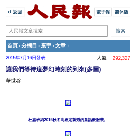
↺ 返回 
電子報
简体版
首頁
分欄目
寰宇
文章
›
›
›
：
2015年7月16日
發表
人氣：
292,327
讓我們等待這夢幻時刻的到來(多圖)
華世谷
杜嘉班納2015秋冬高級定製秀的童話般服裝。