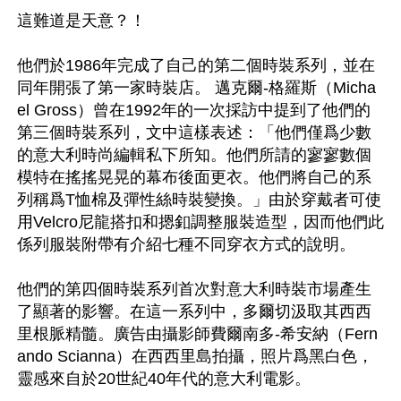
這難道是天意？！

他們於1986年完成了自己的第二個時裝系列，並在
同年開張了第一家時裝店。 邁克爾-格羅斯（Micha
el Gross）曾在1992年的一次採訪中提到了他們的
第三個時裝系列，文中這樣表述：「他們僅爲少數
的意大利時尚編輯私下所知。他們所請的寥寥數個
模特在搖搖晃晃的幕布後面更衣。他們將自己的系
列稱爲T恤棉及彈性絲時裝變換。」由於穿戴者可使
用Velcro尼龍搭扣和摁釦調整服裝造型，因而他們此
係列服裝附帶有介紹七種不同穿衣方式的說明。

他們的第四個時裝系列首次對意大利時裝市場產生
了顯著的影響。在這一系列中，多爾切汲取其西西
里根脈精髓。廣告由攝影師費爾南多-希安納（Fern
ando Scianna）在西西里島拍攝，照片爲黑白色，
靈感來自於20世紀40年代的意大利電影。
