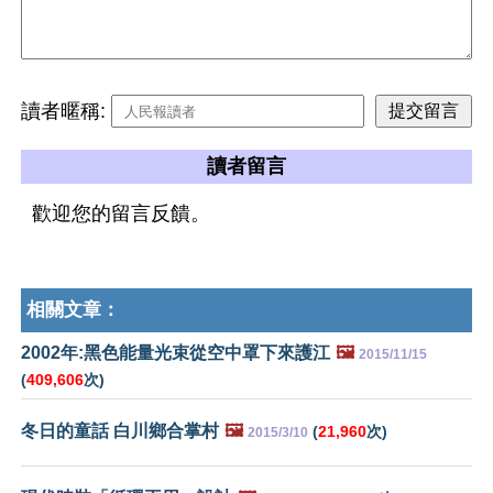
讀者暱稱:
讀者留言
歡迎您的留言反饋。
相關文章：
2002年:黑色能量光束從空中罩下來護江
🖼️
2015/11/15
(
409,606
次)
冬日的童話 白川鄉合掌村
🖼️
(
21,960
次)
2015/3/10