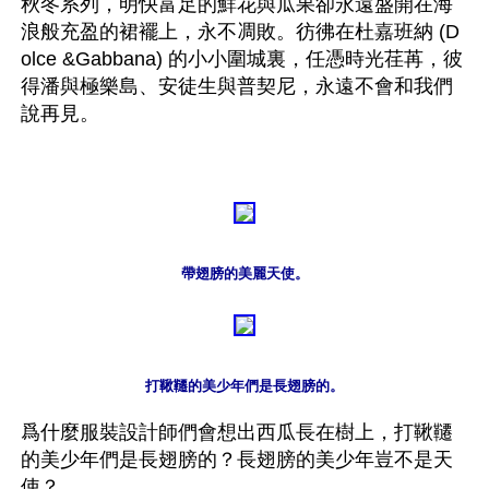
秋冬系列，明快富足的鮮花與瓜果卻永遠盛開在海
浪般充盈的裙襬上，永不凋敗。彷彿在杜嘉班納 (D
olce &Gabbana) 的小小圍城裏，任憑時光荏苒，彼
得潘與極樂島、安徒生與普契尼，永遠不會和我們
說再見。

帶翅膀的美麗天使。
打鞦韆的美少年們是長翅膀的。
爲什麼服裝設計師們會想出西瓜長在樹上，打鞦韆
的美少年們是長翅膀的？長翅膀的美少年豈不是天
使？
