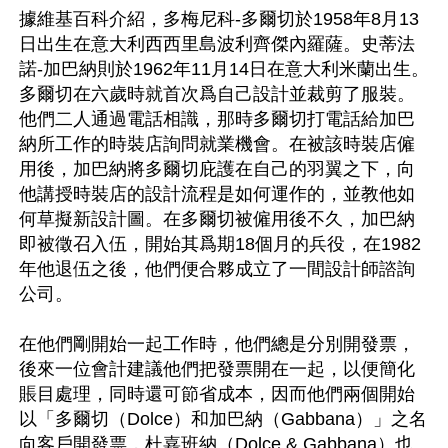
據維基百科介紹，多梅尼科-多爾切於1958年8月13
日出生在意大利西西里島波利齊傑內羅薩。史蒂法
諾-加巴納則於1962年11月14日在意大利米蘭出生。
多爾切在六歲時就首次爲自己設計並裁剪了服裝。
他們二人通過電話相識，那時多爾切打電話給加巴
納所工作的時裝店詢問就業機會。在被該時裝店僱
用後，加巴納將多爾切庇護在自己的羽翼之下，向
他講授時裝店的設計流程是如何運作的，並教他如
何草擬新設計圖。在多爾切被僱用後不久，加巴納
即被徵召入伍，開始其爲期18個月的兵役，在1982
年他退伍之後，他們便合夥成立了一間設計師諮詢
公司。

在他們剛開始一起工作時，他們總是分別開發票，
後來一位會計建議他們把發票開在一起，以便簡化
賬目處理，同時還可節省成本，因而他們兩個開始
以「多爾切（Dolce）和加巴納（Gabbana）」之名
向客戶開發票，杜嘉班納（Dolce & Gabbana）也