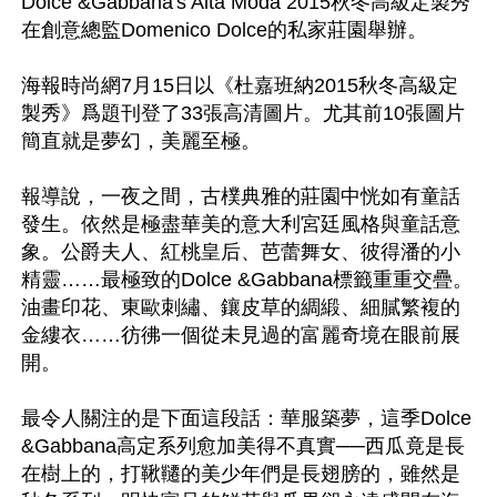
Dolce &Gabbana's Alta Moda 2015秋冬高級定製秀
在創意總監Domenico Dolce的私家莊園舉辦。

海報時尚網7月15日以《杜嘉班納2015秋冬高級定
製秀》爲題刊登了33張高清圖片。尤其前10張圖片
簡直就是夢幻，美麗至極。

報導說，一夜之間，古樸典雅的莊園中恍如有童話
發生。依然是極盡華美的意大利宮廷風格與童話意
象。公爵夫人、紅桃皇后、芭蕾舞女、彼得潘的小
精靈……最極致的Dolce &Gabbana標籤重重交疊。
油畫印花、東歐刺繡、鑲皮草的綢緞、細膩繁複的
金縷衣……彷彿一個從未見過的富麗奇境在眼前展
開。

最令人關注的是下面這段話：華服築夢，這季Dolce 
&Gabbana高定系列愈加美得不真實──西瓜竟是長
在樹上的，打鞦韆的美少年們是長翅膀的，雖然是