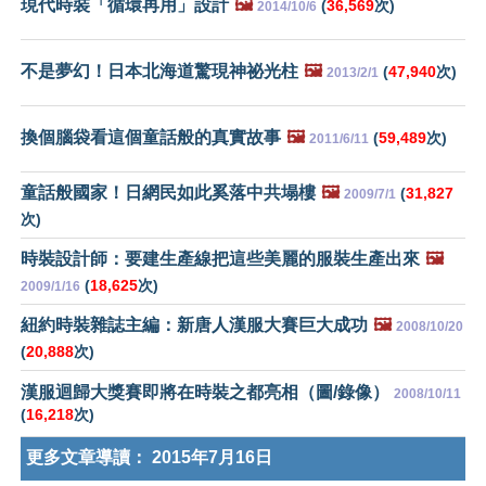
現代時裝「循環再用」設計
🖼️
(
36,569
次)
2014/10/6
不是夢幻！日本北海道驚現神祕光柱
🖼️
(
47,940
次)
2013/2/1
換個腦袋看這個童話般的真實故事
🖼️
(
59,489
次)
2011/6/11
童話般國家！日網民如此奚落中共塌樓
🖼️
(
31,827
2009/7/1
次)
時裝設計師：要建生產線把這些美麗的服裝生產出來
🖼️
(
18,625
次)
2009/1/16
紐約時裝雜誌主編：新唐人漢服大賽巨大成功
🖼️
2008/10/20
(
20,888
次)
漢服迴歸大獎賽即將在時裝之都亮相（圖/錄像）
2008/10/11
(
16,218
次)
更多文章導讀：
2015年7月16日