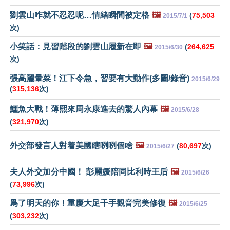
劉雲山咋就不忍忍呢…情緒瞬間被定格
🖼️
(
75,503
2015/7/1
次)
小笑話：見習階段的劉雲山履新在即
🖼️
(
264,625
2015/6/30
次)
張高麗暈菜！江下令急，習要有大動作(多圖/錄音)
2015/6/29
(
315,136
次)
鱷魚大戰！薄熙來周永康進去的驚人內幕
🖼️
2015/6/28
(
321,970
次)
外交部發言人對着美國瞎咧咧個啥
🖼️
(
80,697
次)
2015/6/27
夫人外交加分中國！ 彭麗媛陪同比利時王后
🖼️
2015/6/26
(
73,996
次)
爲了明天的你！重慶大足千手觀音完美修復
🖼️
2015/6/25
(
303,232
次)