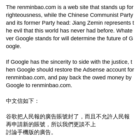
The renminbao.com is a web site that stands up for 
righteousness, while the Chinese Communist Party 
and its former Party head: Jiang Zemin represents t
he evil that this world has never had before. Whate
ver Google stands for will determine the future of G
oogle.

If Google has the sincerity to side with the justice, t
hen Google should restore the Adsense account for 
renminbao.com, and pay back the owed money by 
Google to renminbao.com.

中文信如下：

谷歌把人民報的廣告賬號封了，而且不允許人民報
再申請新的賬號，所以我們更談不上

討論手機版的廣告。
