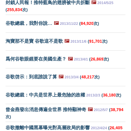
封鎖人民報！推特藍鳥的翅膀被中共折斷
🖼️
2014/5/25
(
255,834
次)
谷歌總裁，我對你說…
🖼️
(
84,920
次)
2013/11/22
淘寶那不是寶 谷歌這不是歌
🖼️
(
91,701
次)
2013/11/6
爲何谷歌眼鏡要在美國生產？
🖼️
(
26,869
次)
2013/4/1
谷歌啓示：到底誰說了算
🖼️
(
48,217
次)
2013/3/4
谷歌總裁：中共是世界上最危險的政權
(
36,180
次)
2013/2/3
曾金燕發出消息傳遍全世界 推特顯神奇
🖼️
(
38,794
2012/5/7
次)
谷歌撤離中國黑幕曝光對高層政局的影響
(
26,405
2012/4/24