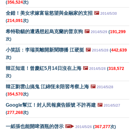
(
356,524
次)
全錯！美女求嫁富翁慾望與金融家的支招
🖼️
2014/5/30
(
214,091
次)
希特勒貓的遭遇想起烏克蘭的普京狗
🖼️
(
191,299
2014/5/29
次)
小笑話：李瑞英離開新聞聯播 江硬挺
🖼️
(
442,639
2014/5/28
次)
韓正知道！曾慶紅5月14日沒在上海
🖼️
(
318,572
2014/5/28
次)
韓正劉雲山搞鬼 江綿恆未陪習考察上海
🖼️
2014/5/28
(
354,570
次)
Google幫江！封人民報廣告賬號 不許再建
🖼️
2014/5/27
(
277,268
次)
一紙張也能開啤酒瓶的啓示
🖼️▶️
(
367,277
次)
2014/5/26