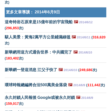
次)
更多文章導讀：
2014年6月9日
這奇特岩石原來是15億年前的宇宙飛船
🖼️
2014/6/12
(
296,853
次)
駭人美景：黃海2萬平方公里鋪滿綠毯
🖼️
(
316,620
2014/6/11
次)
新華網用這方式通告世界：中共國完了
🖼️
2014/6/10
(
183,402
次)
新華網一登這消息 江父子快了
🖼️
(
249,686
次)
2014/6/10
環球時報總編將合法500萬美金落袋
🖼️
(
111,442
次)
2014/6/9
永久封鎖人民報後 Google或被永久封鎖
🖼️
2014/6/9
(
159,017
次)