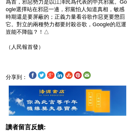
爲首，邪惡勢力是以江澤民爲代表的中共邪黨。Go
ogle選擇站在邪惡一邊，邪黨怕人知道真相，敏感
時期還是要屏蔽的；正義力量看谷歌作惡更要懲罰
它。對立的兩種勢力都要封殺谷歌，Google的厄運
豈能不降臨？！△

分享到：
讀者留言反饋: