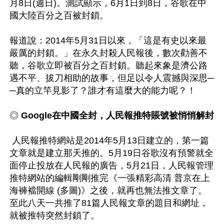
月8日(週日)。測試顯示，6月1日到8日，谷歌在中
國大陸百分之百被封鎖。

報道說：2014年5月31日以來，「這是有史以來最
嚴厲的封鎖。」在永久封殺人民報後，數次勸善不
聽，谷歌立即被百分之百封鎖。聽起來象是濟公路
遇不平、拔刀相助的故事，但足以令人震撼與深思─
─真的立竿見影了？誰才有這麼大的能力呢？！ 

◎ 
Google在中國全封，人民報推特賬號被悄悄解封
 人民報推特網站是2014年5月13日建立的，第一篇
文章就是建立那天推的。5月19日谷歌沒有預警就全
面停止投放在人民報的廣告，5月21日，人民報管理
推特網站的編輯剛剛推完《一張精彩高清 普京在上
海褲襠開線 (多圖)》之後，就再也無法推文章了。
至此八天一共推了81篇人民報文章的題目和網址，
就被推特突然封鎖了。
