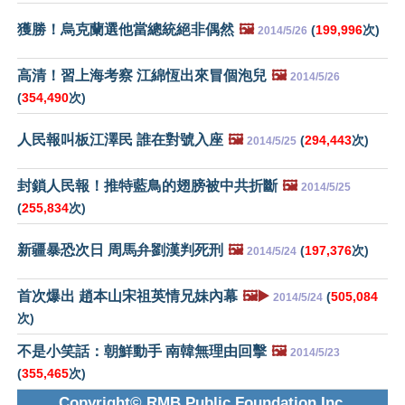
獲勝！烏克蘭選他當總統絕非偶然
🖼️
(
199,996
次)
2014/5/26
高清！習上海考察 江綿恆出來冒個泡兒
🖼️
2014/5/26
(
354,490
次)
人民報叫板江澤民 誰在對號入座
🖼️
(
294,443
次)
2014/5/25
封鎖人民報！推特藍鳥的翅膀被中共折斷
🖼️
2014/5/25
(
255,834
次)
新疆暴恐次日 周馬弁劉漢判死刑
🖼️
(
197,376
次)
2014/5/24
首次爆出 趙本山宋祖英情兄妹內幕
🖼️▶️
(
505,084
2014/5/24
次)
不是小笑話：朝鮮動手 南韓無理由回擊
🖼️
2014/5/23
(
355,465
次)
Copyright© RMB Public Foundation Inc.