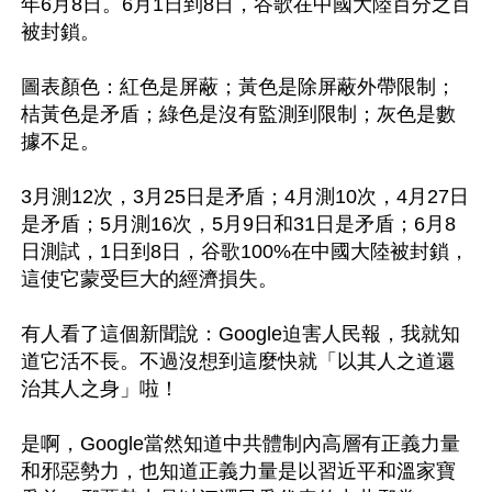
年6月8日。6月1日到8日，谷歌在中國大陸百分之百
被封鎖。

圖表顏色：紅色是屏蔽；黃色是除屏蔽外帶限制；
桔黃色是矛盾；綠色是沒有監測到限制；灰色是數
據不足。

3月測12次，3月25日是矛盾；4月測10次，4月27日
是矛盾；5月測16次，5月9日和31日是矛盾；6月8
日測試，1日到8日，谷歌100%在中國大陸被封鎖，
這使它蒙受巨大的經濟損失。

有人看了這個新聞說：Google迫害人民報，我就知
道它活不長。不過沒想到這麼快就「以其人之道還
治其人之身」啦！

是啊，Google當然知道中共體制內高層有正義力量
和邪惡勢力，也知道正義力量是以習近平和溫家寶