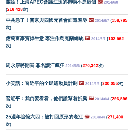
撒謊！上海APEC會議江送的禮物不是這個
🖼️
2014/6/8
(
216,428
次)
中共急了！普京與四國元首會面遭羞辱
🖼️
(
156,765
2014/6/7
次)
億萬富豪賣掉生意 專注作烏克蘭總統
🖼️
(
102,562
2014/6/7
次)
周永康將開審 罪名讓江瘋狂
(
270,342
次)
2014/6/6
小笑話：習近平的全民總動員計劃
🖼️
(
330,055
次)
2014/6/5
習近平：我倒要看看，他們誰幫着折騰
🖼️
(
296,596
2014/6/4
次)
25週年追憶六四：被打回原形的老江
🖼️
(
271,400
2014/6/4
次)