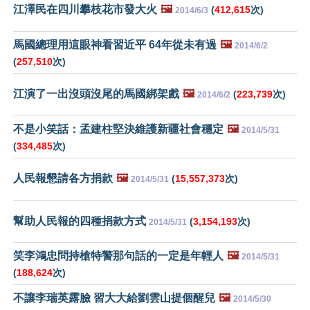
江澤民在四川攀枝花市發大火
🖼️
(
412,615
次)
2014/6/3
馬國總理用這眼神看習近平 64年從未有過
🖼️
2014/6/2
(
257,510
次)
江演了一出沒頭沒尾的馬國綁架戲
🖼️
(
223,739
次)
2014/6/2
不是小笑話：孟建柱堅決維護新疆社會穩定
🖼️
2014/5/31
(
334,485
次)
人民報懇請各方捐款
🖼️
(
15,557,373
次)
2014/5/31
幫助人民報的四種捐款方式
(
3,154,193
次)
2014/5/31
笑李鴻忠問持槍特警那句話的一定是年輕人
🖼️
2014/5/31
(
188,624
次)
不讓李瑞英露臉 習大大給劉雲山提個醒兒
🖼️
2014/5/30