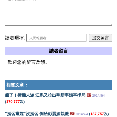
讀者暱稱:
讀者留言
歡迎您的留言反饋。
相關文章：
瘋了！撞機未遂 江系又拉出毛新宇婚事攪局
🖼️
2014/8/4
(
170,777
次)
"挺習黨媒"沒挺習 倒給彭麗媛栽贓
🖼️
(
187,757
次)
2014/7/4