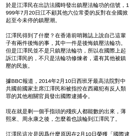
於是江澤民在出訪法國時發出鎮壓法輪功的信號，1
999年7月20日江不顧其他六位常委的反對在全國掀
起至今未停的鎮壓潮。

江澤民得到了什麼？在香港前哨雜誌上說自己這輩
子有兩件後悔的事，其中一件是後悔鎮壓法輪功。
但是江澤民並不是只鎮壓法輪功，所以在國際上起
訴江澤民的，不只是法輪功修煉者，還有其他被鎮
壓的民族。

據BBC報道，2014年2月10日西班牙最高法院對中
共國前國家主席江澤民和被指控在西藏犯有反人類
罪的其他相關官員發出國際逮捕令。

現在就是剩一個手指頭的殘疾人都能數的出來，薄
熙來、周永康之後，怎麼着也該輪到江澤民了。 

江澤民這次是因爲什麼原因在2月10日榮獲「國際逮