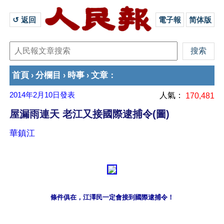
↺ 返回 
電子報
简体版
首頁
分欄目
時事
文章
›
›
›
：
2014年2月10日
發表
人氣：
170,481
屋漏雨連天 老江又接國際逮捕令(圖)
華鎮江
條件俱在，江澤民一定會接到國際逮捕令！