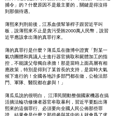
捕令」的？什麼原因不是最主要的，關鍵是得沒得
到那個待遇。

薄熙來判刑前後，江系血債幫筆桿子跟習近平叫
板，說薄熙來不止是貪污受賄2000萬人民幣，說習
近平應該拿出薄的真罪行來。

薄的真罪行是什麼？薄瓜瓜在微博中證實「對某一
氣功團體和異議人士進行器官摘取和屍體加工的指
控，不能讓父母獨自承擔！那是當時上面高層有相
應政策，特別是得到了某首長的支持，是當時大氣
候下進行的！全國各地許多部門都在做，公檢法部
門、軍隊、醫院都在參與！」

薄瓜瓜說的很明白， 江澤民開動整個國家機器在搞
活摘法輪功修煉者器官牟取暴利，習近平要點出薄
熙來的這個罪行、必須要向全國人民公佈那些罪
證。結果會是什麼？那些參與其中的人就會爲了求