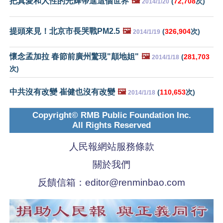
把真愛和人性的光輝帶進這個世界
🖼️
(
72,708
次)
2014/1/20
提頭來見！北京市長哭戰PM2.5
🖼️
(
326,904
次)
2014/1/19
懷念孟加拉 春節前廣州驚現"顛地姐"
🖼️
(
281,703
2014/1/18
次)
中共沒有改變 崔健也沒有改變
🖼️
(
110,653
次)
2014/1/18
Copyright© RMB Public Foundation Inc.
All Rights Reserved
人民報網站服務條款
關於我們
反饋信箱：
editor@renminbao.com