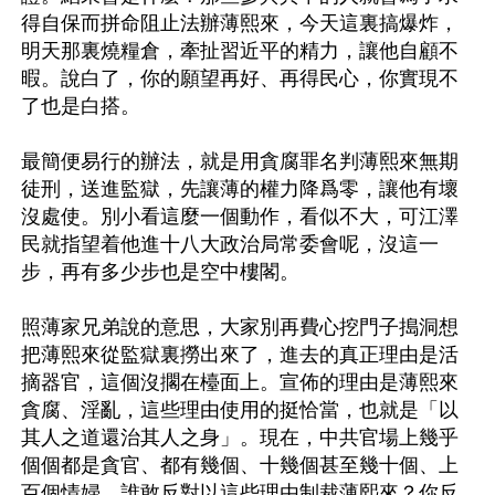
得自保而拼命阻止法辦薄熙來，今天這裏搞爆炸，
明天那裏燒糧倉，牽扯習近平的精力，讓他自顧不
暇。說白了，你的願望再好、再得民心，你實現不
了也是白搭。

最簡便易行的辦法，就是用貪腐罪名判薄熙來無期
徒刑，送進監獄，先讓薄的權力降爲零，讓他有壞
沒處使。別小看這麼一個動作，看似不大，可江澤
民就指望着他進十八大政治局常委會呢，沒這一
步，再有多少步也是空中樓閣。

照薄家兄弟說的意思，大家別再費心挖門子搗洞想
把薄熙來從監獄裏撈出來了，進去的真正理由是活
摘器官，這個沒擱在檯面上。宣佈的理由是薄熙來
貪腐、淫亂，這些理由使用的挺恰當，也就是「以
其人之道還治其人之身」。現在，中共官場上幾乎
個個都是貪官、都有幾個、十幾個甚至幾十個、上
百個情婦，誰敢反對以這些理由制裁薄熙來？你反