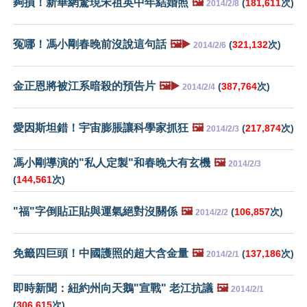
夠損！新華網驚現宋祖英中年結婚照
🖼️
(
181,611
次)
2014/2/8
冤哪！馮小剛春晚前沒說這句話
🖼️▶️
(
321,132
次)
2014/2/6
金正恩將被江系暗殺的預告片
🖼️▶️
(
387,764
次)
2014/2/4
愛因斯坦錯！宇宙膨脹讓科學家抓狂
🖼️
(
217,874
次)
2014/2/3
馮小剛導演的"私人定製"和春晚大有玄機
🖼️
2014/2/3
(
144,561
次)
"福"字倒貼正貼與運氣絕對沒關係
🖼️
(
106,857
次)
2014/2/2
免籤四巨頭！中國護照的超大含金量
🖼️
(
137,186
次)
2014/2/1
即時新聞：紐約州向天鵝"宣戰" 老江抗議
🖼️
2014/2/1
(
306,615
次)