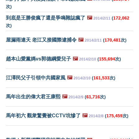
次)
到底是王勝俊瘋了還是爭鳴雜誌瘋了
🖼️
(
172,062
2014/2/11
次)
屋漏雨連天 老江又接國際逮捕令
🖼️
(
170,481
次)
2014/2/11
趙本山愛黨媽vs郭德綱愛兒子
🖼️
(
155,694
次)
2014/2/10
江澤民父子引領中共國家風
🖼️
(
161,533
次)
2014/2/10
馬年出生的偉大君王康熙
🖼️
(
61,716
次)
2014/2/9
馬年初六 觀衆驚覺被CCTV坑慘了
🖼️
(
175,459
次)
2014/2/8