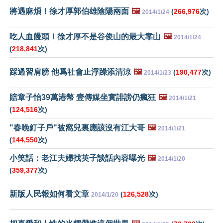
將遇麻煩！徐才厚郭伯雄陰陽兩面
🖼️
(
266,976
次)
2014/1/24
吃人血饅頭！徐才厚不是谷俊山的最大靠山
🖼️
2014/1/24
(
218,841
次)
踩過習肩膀 他爲社會止浮躁添清涼
🖼️
(
190,477
次)
2014/1/23
賠章子怡39萬港幣 壹傳媒坐實誹謗仍瘋狂
🖼️
2014/1/21
(
124,516
次)
"春晚釘子戶"被窩兒裏應該沒有江大哥
🖼️
2014/1/21
(
144,550
次)
小笑話：老江夫婦找英子談話內容曝光
🖼️
2014/1/20
(
359,377
次)
新版人民報如何看文章
(
126,528
次)
2014/1/20