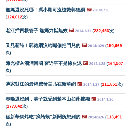
黨媽還沒死哪！馮小剛可沒槍斃郭德綱
🖼️
2014/1/31
(
124,012
次)
老江插四根管子 黨媽力挺無效
🖼️
(
232,456
次)
2014/1/31
又見新詩！郭德綱沒給嘴僱把門兒的
🖼️
(
150,669
2014/1/29
次)
陳光標灰溜溜回國 習近平不是橡皮泥
🖼️
(
164,507
2014/1/28
次)
薄家對江的最權威發言貼在新華網
🖼️
(
111,851
次)
2014/1/27
春晚還沒到，英子就受到趙本山如此摧殘
🖼️
2014/1/26
(
177,842
次)
從新華網烤吃"癩蛤蟆"新聞所想到的
🖼️
(
113,491
2014/1/26
次)