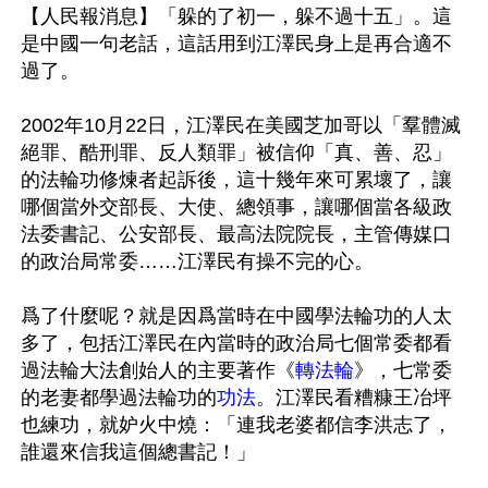
【人民報消息】「躲的了初一，躲不過十五」。這
是中國一句老話，這話用到江澤民身上是再合適不
過了。

2002年10月22日，江澤民在美國芝加哥以「羣體滅
絕罪、酷刑罪、反人類罪」被信仰「真、善、忍」
的法輪功修煉者起訴後，這十幾年來可累壞了，讓
哪個當外交部長、大使、總領事，讓哪個當各級政
法委書記、公安部長、最高法院院長，主管傳媒口
的政治局常委……江澤民有操不完的心。

爲了什麼呢？就是因爲當時在中國學法輪功的人太
多了，包括江澤民在內當時的政治局七個常委都看
過法輪大法創始人的主要著作《
轉法輪
》，七常委
的老妻都學過法輪功的
功法
。江澤民看糟糠王冶坪
也練功，就妒火中燒：「連我老婆都信李洪志了，
誰還來信我這個總書記！」
