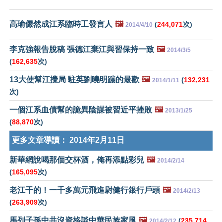
高瑜儼然成江系臨時工發言人
🖼️
(
244,071
次)
2014/4/10
李克強報告脫稿 張德江棄江與習保持一致
🖼️
2014/3/5
(
162,635
次)
13大使幫江攪局 駐英劉曉明蹦的最歡
🖼️
(
132,231
2014/1/11
次)
一個江系血債幫的詭異陰謀被習近平挫敗
🖼️
2013/1/25
(
88,870
次)
更多文章導讀：
2014年2月11日
新華網說喝那個交杯酒，俺再添點彩兒
🖼️
2014/2/14
(
165,095
次)
老江干的！一千多萬元飛進尉健行銀行戶頭
🖼️
2014/2/13
(
263,909
次)
馬列子孫中共沒資格談中華民族家風
🖼️
(
235,714
2014/2/12