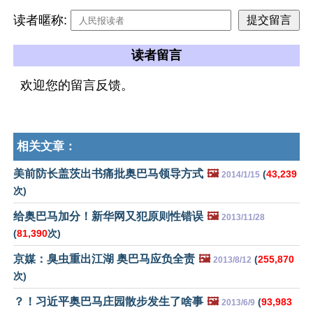
读者暱称:
读者留言
欢迎您的留言反馈。
相关文章：
美前防长盖茨出书痛批奥巴马领导方式
🖼️
(
43,239
2014/1/15
次)
给奥巴马加分！新华网又犯原则性错误
🖼️
2013/11/28
(
81,390
次)
京媒：臭虫重出江湖 奥巴马应负全责
🖼️
(
255,870
2013/8/12
次)
？！习近平奥巴马庄园散步发生了啥事
🖼️
(
93,983
2013/6/9