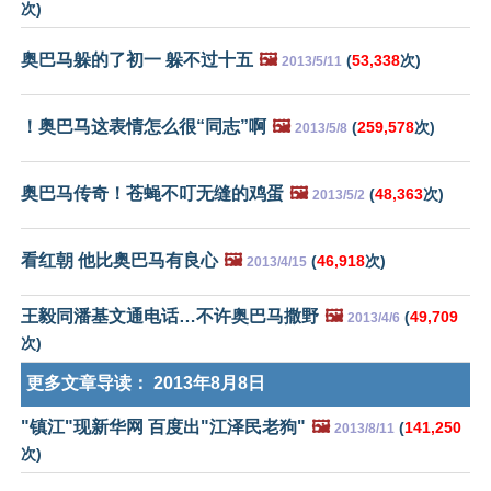
次)
奥巴马躲的了初一 躲不过十五
🖼️
(
53,338
次)
2013/5/11
！奥巴马这表情怎么很“同志”啊
🖼️
(
259,578
次)
2013/5/8
奥巴马传奇！苍蝇不叮无缝的鸡蛋
🖼️
(
48,363
次)
2013/5/2
看红朝 他比奥巴马有良心
🖼️
(
46,918
次)
2013/4/15
王毅同潘基文通电话…不许奥巴马撒野
🖼️
(
49,709
2013/4/6
次)
更多文章导读：
2013年8月8日
"镇江"现新华网 百度出"江泽民老狗"
🖼️
(
141,250
2013/8/11
次)