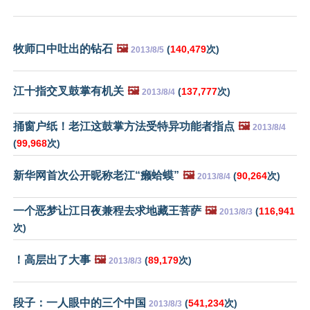
牧师口中吐出的钻石
🖼️
(
140,479
次)
2013/8/5
江十指交叉鼓掌有机关
🖼️
(
137,777
次)
2013/8/4
捅窗户纸！老江这鼓掌方法受特异功能者指点
🖼️
2013/8/4
(
99,968
次)
新华网首次公开昵称老江“癞蛤蟆”
🖼️
(
90,264
次)
2013/8/4
一个恶梦让江日夜兼程去求地藏王菩萨
🖼️
(
116,941
2013/8/3
次)
！高层出了大事
🖼️
(
89,179
次)
2013/8/3
段子：一人眼中的三个中国
(
541,234
次)
2013/8/3