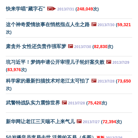
快来学唱“藏字石”
🖼️▶️
(
248,049
次)
2013/7/31
这个神奇爱情故事在悄然指点人生之路
🖼️
(
59,321
2013/7/30
次)
肃贪外 女性还负责作强军梦
🖼️
(
82,830
次)
2013/7/30
坑习近平！梦鸽申请公开审理儿子轮奸案失败
🖼️
2013/7/29
(
83,976
次)
科学家的最新扫描技术对老江太可怕了
🖼️
(
73,650
2013/7/28
次)
武警特战队实力震惊世界
🖼️
(
75,420
次)
2013/7/28
新华网让老江三天喘不上来气儿
🖼️
(
72,394
次)
2013/7/27
50岁播音员李易去世 活着的不易（多图）
更新