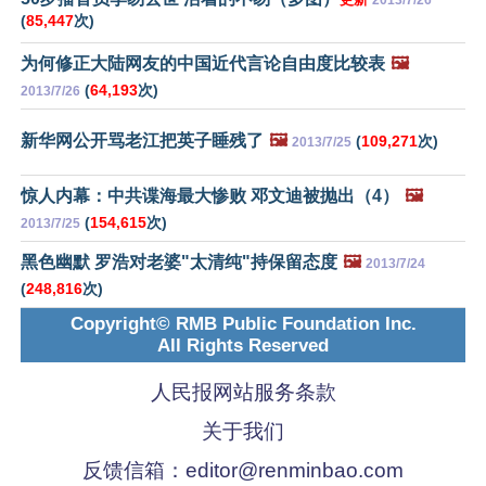
2013/7/26
(
85,447
次)
为何修正大陆网友的中国近代言论自由度比较表
🖼️
(
64,193
次)
2013/7/26
新华网公开骂老江把英子睡残了
🖼️
(
109,271
次)
2013/7/25
惊人内幕：中共谍海最大惨败 邓文迪被抛出（4）
🖼️
(
154,615
次)
2013/7/25
黑色幽默 罗浩对老婆"太清纯"持保留态度
🖼️
2013/7/24
(
248,816
次)
Copyright© RMB Public Foundation Inc.
All Rights Reserved
人民报网站服务条款
关于我们
反馈信箱：
editor@renminbao.com