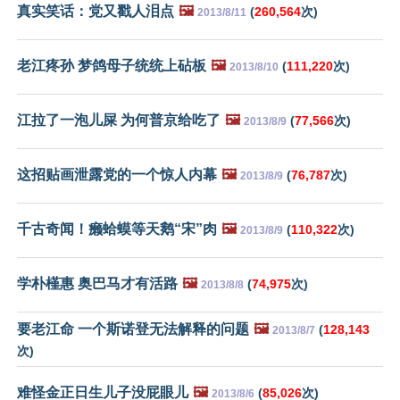
真实笑话：党又戳人泪点
🖼️
(
260,564
次)
2013/8/11
老江疼孙 梦鸽母子统统上砧板
🖼️
(
111,220
次)
2013/8/10
江拉了一泡儿屎 为何普京给吃了
🖼️
(
77,566
次)
2013/8/9
这招贴画泄露党的一个惊人内幕
🖼️
(
76,787
次)
2013/8/9
千古奇闻！癞蛤蟆等天鹅“宋”肉
🖼️
(
110,322
次)
2013/8/9
学朴槿惠 奥巴马才有活路
🖼️
(
74,975
次)
2013/8/8
要老江命 一个斯诺登无法解释的问题
🖼️
(
128,143
2013/8/7
次)
难怪金正日生儿子没屁眼儿
🖼️
(
85,026
次)
2013/8/6