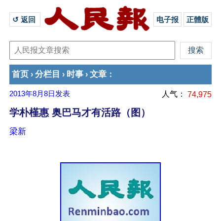
↺ 返回 
电子报
正體版
首页
分栏目
时事
文章
›
›
›
：
2013年8月8日
发表
人气：
74,975
学朴槿惠 奥巴马才有活路（图）
梁新