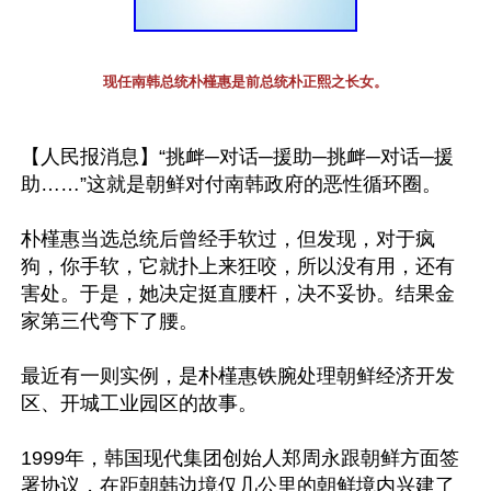
现任南韩总统朴槿惠是前总统朴正熙之长女。
【人民报消息】“挑衅─对话─援助─挑衅─对话─援
助……”这就是朝鲜对付南韩政府的恶性循环圈。

朴槿惠当选总统后曾经手软过，但发现，对于疯
狗，你手软，它就扑上来狂咬，所以没有用，还有
害处。于是，她决定挺直腰杆，决不妥协。结果金
家第三代弯下了腰。

最近有一则实例，是朴槿惠铁腕处理朝鲜经济开发
区、开城工业园区的故事。 

1999年，韩国现代集团创始人郑周永跟朝鲜方面签
署协议，在距朝韩边境仅几公里的朝鲜境内兴建了