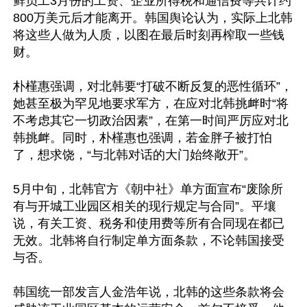
鲜员工3月份的工资、企业所得税和通信费等共计约
800万美元后才能离开。韩国舆论认为，实际上北韩
将这些人做为人质，以图在最后时刻再榨取一些钱
财。

朴槿惠强调，对北韩要“打破不断反复的恶性循环”，
她甚至极为罕见地要求军方，在应对北韩挑衅时“将
不考虑其它一切政治因素”，在第一时间严厉应对北
韩挑衅。同时，朴槿惠也强调，若金胖子被打怕
了，想求饶，“与北韩对话的大门始终敞开”。

5月中旬，北韩官方《朝中社》单方面宣布“废除所
有与开城工业园区相关的现行规定与合同”。平壤
说，有关工资、税务和使用费等所有合同现在都已
无效。北韩将自行制定单方面条款，不论韩国接受
与否。

韩国统一部发言人金浩年说，北韩的这些条款将会