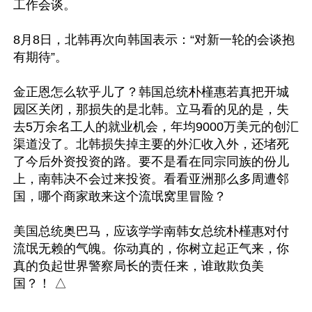
工作会谈。

8月8日，北韩再次向韩国表示：“对新一轮的会谈抱
有期待”。

金正恩怎么软乎儿了？韩国总统朴槿惠若真把开城
园区关闭，那损失的是北韩。立马看的见的是，失
去5万余名工人的就业机会，年均9000万美元的创汇
渠道没了。北韩损失掉主要的外汇收入外，还堵死
了今后外资投资的路。要不是看在同宗同族的份儿
上，南韩决不会过来投资。看看亚洲那么多周遭邻
国，哪个商家敢来这个流氓窝里冒险？

美国总统奥巴马，应该学学南韩女总统朴槿惠对付
流氓无赖的气魄。你动真的，你树立起正气来，你
真的负起世界警察局长的责任来，谁敢欺负美
国？！ △
