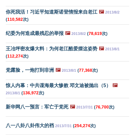
你死我活！习近平知道斯诺登情报来自老江
🖼️
2013/8/2
(
110,582
次)
纪委为何造成最残忍的举报
🖼️
(
78,619
次)
2013/8/2
王冶坪密友爆大料：为何老江酷爱摆这姿势
🖼️
2013/8/1
(
112,274
次)
党露脸，一炮打到非洲
🖼️
(
77,368
次)
2013/8/1
惊人内幕：中共谍海最大惨败 邓文迪被抛出（5）
🖼️
(
136,972
次)
2013/8/1
新华网八一预言：军亡于党死
🖼️
(
76,700
次)
2013/7/31
八一八卦八卦伟大的裆
(
254,274
次)
2013/7/31