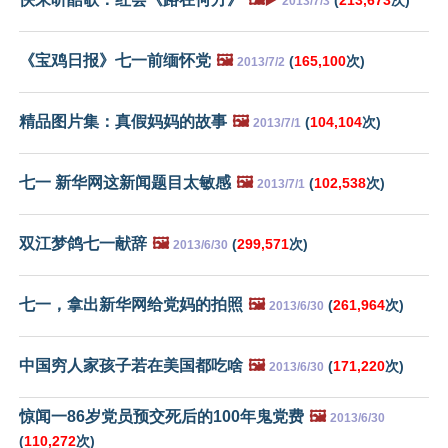
2013/7/3
《宝鸡日报》七一前缅怀党
🖼️
(
165,100
次)
2013/7/2
精品图片集：真假妈妈的故事
🖼️
(
104,104
次)
2013/7/1
七一 新华网这新闻题目太敏感
🖼️
(
102,538
次)
2013/7/1
双江梦鸽七一献辞
🖼️
(
299,571
次)
2013/6/30
七一，拿出新华网给党妈的拍照
🖼️
(
261,964
次)
2013/6/30
中国穷人家孩子若在美国都吃啥
🖼️
(
171,220
次)
2013/6/30
惊闻一86岁党员预交死后的100年鬼党费
🖼️
2013/6/30
(
110,272
次)