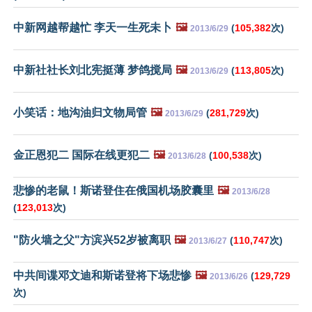
中新网越帮越忙 李天一生死未卜
🖼️
(
105,382
次)
2013/6/29
中新社社长刘北宪挺薄 梦鸽搅局
🖼️
(
113,805
次)
2013/6/29
小笑话：地沟油归文物局管
🖼️
(
281,729
次)
2013/6/29
金正恩犯二 国际在线更犯二
🖼️
(
100,538
次)
2013/6/28
悲惨的老鼠！斯诺登住在俄国机场胶囊里
🖼️
2013/6/28
(
123,013
次)
"防火墙之父"方滨兴52岁被离职
🖼️
(
110,747
次)
2013/6/27
中共间谍邓文迪和斯诺登将下场悲惨
🖼️
(
129,729
2013/6/26
次)