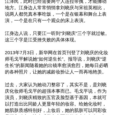
江泽民，此时已经需要两个人连拉带拽，才能挪动
地方。江身边人常常悄悄拿刘晓庆与宋祖英相比，
说两人都凭真本事吃饭，一个是在银幕和舞台上表
演，一个是在只有一个观众的床上表演。

江身边人说，只要江一听到“刘晓庆”三个字就过敏。
这三个字是江受挫失败的具体体现。

2013年7月3日，新华网在首页刊登了刘晓庆的化妆
师毛戈平解说她“如何逆生长”。报导说，刘晓庆“逆
生长”的新闻随着她的出镜率愈演愈烈，她每日必晒
的各种照片，让她的减龄妆扮让人一而再地艳羡。

过去，大家认为她动刀整容了，其实不是，是刘晓
庆化妆师毛戈平的超强本事而已。毛戈平说，作为
演员，刘晓庆精致的五官及脸型基于基因，本就可
以打造出比同龄人更显年轻的妆容。给她化妆时，
她肌肤质感特别好，上妆后，她的肌肤可以同彩妆