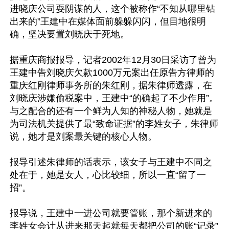
进晓庆公司耍阴谋的人，这个被称作“不知从哪里钻
出来的”王建中在媒体面前躲躲闪闪，但目地很明
确，坚决要置刘晓庆于死地。

据重庆商报报导，记者2002年12月30日采访了曾为
王建中告刘晓庆欠款1000万元案出任原告方律师的
重庆红刚律师事务所的朱红刚，据朱律师透露，在
刘晓庆涉嫌偷税案中，王建中“的确起了不少作用”。
与之配合的还有一个鲜为人知的神秘人物，她就是
为司法机关提供了最“致命证据”的李姓女子，朱律师
说，她才是刘案最关键的核心人物。

报导引述朱律师的话表示，该女子与王建中不同之
处在于，她是女人，心比较细，所以一直“留了一
招”。

报导说，王建中一进公司就要管账，那个新进来的
李姓女会计从进来那天起就每天都把公司的账“记录”