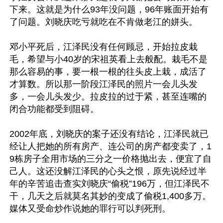
下来。这就是为什么93年没问题，96年账面开始有
了问题。刘晓庆吃亏就吃在不肯做老江的姘头。

邓小平死后，江泽民没有任何顾忌，开始拉皮栽
毛，希望与小40岁的宋祖英看上去般配。栽毛不是
那么容易的事，要一根一根的往头皮上栽，成活了
才算数。所以那一阶段江泽民的照片一会儿头发
多，一会儿头发少。拉皮拉的过于紧，甚至连嘴的
闭合功能都受到阻碍。

2002年底，刘晓庆的案子还没有结论，江泽民就已
经让人把她的所有房产、连公司的房产都变卖了，1
9栋房子全用市场的三分之一价格抛出去，便宜了自
己人。这还没解江泽民的心头之恨，原先说经过半
年的辛苦追击查实刘晓庆“偷税”196万，但江泽民不
干，几天之后就莫名其妙的变成了偷税1,400多万。
媒体又受命炒作说她的罪行可以判死刑。
