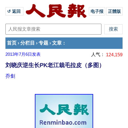
↺ 返回 
电子报
正體版
首页
分栏目
专题
文章
›
›
›
：
2013年7月6日
发表
人气：
124,159
刘晓庆逆生长PK老江栽毛拉皮（多图）
乔劁