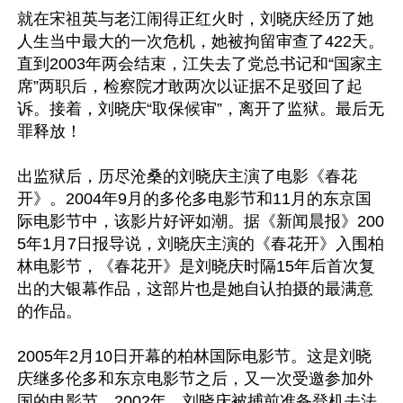
就在宋祖英与老江闹得正红火时，刘晓庆经历了她
人生当中最大的一次危机，她被拘留审查了422天。
直到2003年两会结束，江失去了党总书记和“国家主
席”两职后，检察院才敢两次以证据不足驳回了起
诉。接着，刘晓庆“取保候审”，离开了监狱。最后无
罪释放！

出监狱后，历尽沧桑的刘晓庆主演了电影《春花
开》。2004年9月的多伦多电影节和11月的东京国
际电影节中，该影片好评如潮。据《新闻晨报》200
5年1月7日报导说，刘晓庆主演的《春花开》入围柏
林电影节，《春花开》是刘晓庆时隔15年后首次复
出的大银幕作品，这部片也是她自认拍摄的最满意
的作品。

2005年2月10日开幕的柏林国际电影节。这是刘晓
庆继多伦多和东京电影节之后，又一次受邀参加外
国的电影节。2002年，刘晓庆被捕前准备登机去法