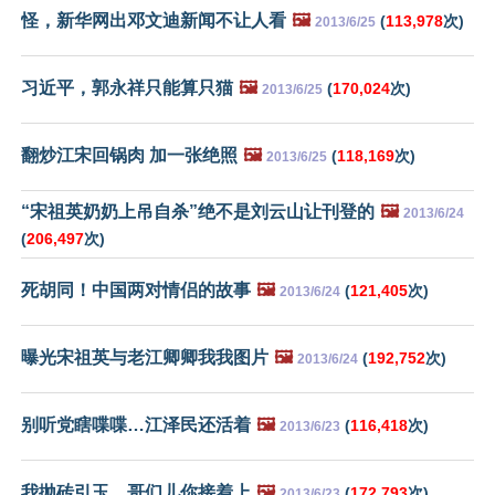
怪，新华网出邓文迪新闻不让人看
🖼️
(
113,978
次)
2013/6/25
习近平，郭永祥只能算只猫
🖼️
(
170,024
次)
2013/6/25
翻炒江宋回锅肉 加一张绝照
🖼️
(
118,169
次)
2013/6/25
“宋祖英奶奶上吊自杀”绝不是刘云山让刊登的
🖼️
2013/6/24
(
206,497
次)
死胡同！中国两对情侣的故事
🖼️
(
121,405
次)
2013/6/24
曝光宋祖英与老江卿卿我我图片
🖼️
(
192,752
次)
2013/6/24
别听党瞎喋喋…江泽民还活着
🖼️
(
116,418
次)
2013/6/23
我抛砖引玉，哥们儿你接着上
🖼️
(
172,793
次)
2013/6/23