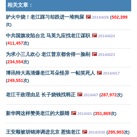
相关文章：
妒火中烧！老江踩习却跌进一堆狗屎
🖼️
(
502,399
2014/4/26
次)
中共国旗攻陷台北 马英九应找老江谋职
🖼️
2014/4/24
(
411,457
次)
为求小三儿欢心 老江普京都舍得一脸剐
🖼️
2014/4/23
(
234,554
次)
博讯特大高清爆老江耳朵怪异 一帖笑死人
🖼️
2014/4/17
(
249,551
次)
老江干政理由足 长子烧钱找韩正
🖼️
(
287,972
次)
2014/4/7
新华网这样赞美老江的大眼睛
🖼️
(
351,869
次)
2014/4/1
王安顺被胡锦涛调进北京 惹恼老江
🖼️
(
295,903
次)
2014/3/30