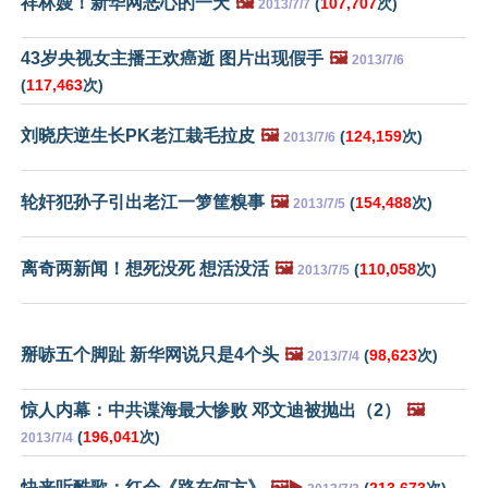
祥林嫂！新华网恶心的一天
🖼️
(
107,707
次)
2013/7/7
43岁央视女主播王欢癌逝 图片出现假手
🖼️
2013/7/6
(
117,463
次)
刘晓庆逆生长PK老江栽毛拉皮
🖼️
(
124,159
次)
2013/7/6
轮奸犯孙子引出老江一箩筐糗事
🖼️
(
154,488
次)
2013/7/5
离奇两新闻！想死没死 想活没活
🖼️
(
110,058
次)
2013/7/5
掰哧五个脚趾 新华网说只是4个头
🖼️
(
98,623
次)
2013/7/4
惊人内幕：中共谍海最大惨败 邓文迪被抛出（2）
🖼️
(
196,041
次)
2013/7/4
快来听酷歌：红会《路在何方》
🖼️▶️
(
213,673
次)