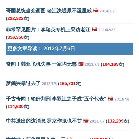
哥国总统当众画图 老江决堤尿不湿显威
🖼️
2014/3/20
(
222,922
次)
非常罕见图片：李瑞英专机上采访老江
🖼️
2014/2/22
(
356,350
次)
更多文章导读：
2013年7月6日
奇闻！韩亚飞机失事 一家均无恙
🖼️
(
104,169
次)
2013/7/9
梦鸽哭晕过去了
(
165,731
次)
2013/7/8
千古奇闻！轮奸判刑 李双江之子成"五个代表"
🖼️
2013/7/8
(
114,630
次)
中共送出的这消息 罗京作鬼也不甘
🖼️
(
132,299
次)
2013/7/7