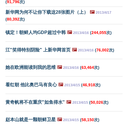
(
91,796
次)
新华网为何不让你下载这28张图片（上）
🖼️
2013/4/17
(
80,392
次)
镇定！朝鲜人均GDP超过中韩
🖼️
(
244,055
次)
2013/4/16
江"笑得特别阴险" 上新华网首页
🖼️
(
76,002
次)
2013/4/16
她在欧洲能读到我的思维
🖼️
(
63,464
次)
2013/4/16
看红朝 他比奥巴马有良心
🖼️
(
46,918
次)
2013/4/15
黄奇帆将不在重庆"如鱼得水"
🖼️
(
50,026
次)
2013/4/15
赵本山就是一颗朝鲜卫星
🖼️
(
58,150
次)
2013/4/15