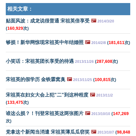
相关文章：
贴面风波：成龙说很普通 宋祖英倍享受
🖼️
2014/3/20
(
160,929
次)
够损！新华网惊现宋祖英中年结婚照
🖼️
(
181,611
次)
2014/2/8
小笑话：宋祖英团长享受的待遇
(
287,608
次)
2013/11/26
宋祖英的假学历 金铁霖窝臭
🖼️
(
100,815
次)
2013/11/25
宋祖英在妇女大会上犯"二"到这种程度
🖼️
2013/11/2
(
133,475
次)
谁这么损？！刊登宋祖英这两张图片
🖼️
(
147,269
2013/10/10
次)
党拿这个新闻当消遣 宋祖英薄瓜瓜窃笑
🖼️
(
98,848
2013/10/7