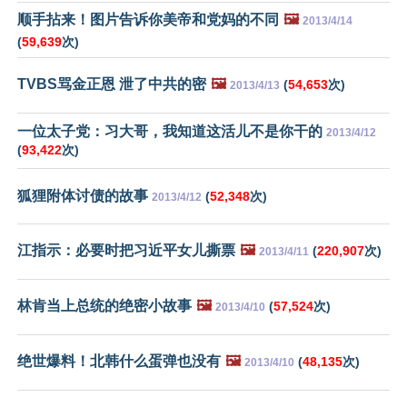
顺手拈来！图片告诉你美帝和党妈的不同
🖼️
2013/4/14
(
59,639
次)
TVBS骂金正恩 泄了中共的密
🖼️
(
54,653
次)
2013/4/13
一位太子党：习大哥，我知道这活儿不是你干的
2013/4/12
(
93,422
次)
狐狸附体讨债的故事
(
52,348
次)
2013/4/12
江指示：必要时把习近平女儿撕票
🖼️
(
220,907
次)
2013/4/11
林肯当上总统的绝密小故事
🖼️
(
57,524
次)
2013/4/10
绝世爆料！北韩什么蛋弹也没有
🖼️
(
48,135
次)
2013/4/10