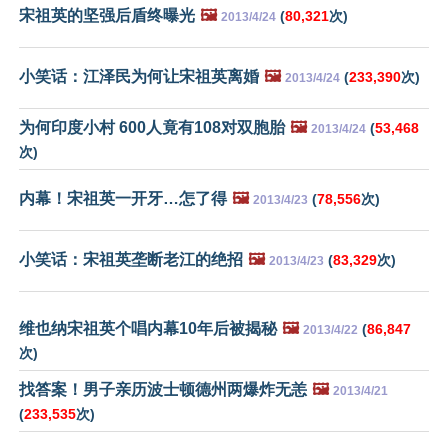
宋祖英的坚强后盾终曝光
🖼️
(
80,321
次)
2013/4/24
小笑话：江泽民为何让宋祖英离婚
🖼️
(
233,390
次)
2013/4/24
为何印度小村 600人竟有108对双胞胎
🖼️
(
53,468
2013/4/24
次)
内幕！宋祖英一开牙…怎了得
🖼️
(
78,556
次)
2013/4/23
小笑话：宋祖英垄断老江的绝招
🖼️
(
83,329
次)
2013/4/23
维也纳宋祖英个唱内幕10年后被揭秘
🖼️
(
86,847
2013/4/22
次)
找答案！男子亲历波士顿德州两爆炸无恙
🖼️
2013/4/21
(
233,535
次)