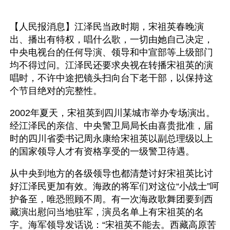
【人民报消息】江泽民当政时期，宋祖英春晚演
出、播出有特权，唱什么歌，一切由她自己决定，
中央电视台的任何导演、领导和中宣部等上级部门
均不得过问。江泽民还要求央视在转播宋祖英的演
唱时，不许中途把镜头扫向台下老干部，以保持这
个节目绝对的完整性。
2002年夏天，宋祖英到四川某城市举办专场演出。
经江泽民的亲信、中央警卫局局长由喜贵批准，届
时的四川省委书记周永康给宋祖英以副总理级以上
的国家领导人才有资格享受的一级警卫待遇。
从中央到地方的各级领导也都清楚讨好宋祖英比讨
好江泽民更加有效。海政的将军们对这位“小战士”呵
护备至，唯恐照顾不周。有一次海政歌舞团要到西
藏演出慰问当地驻军，演员名单上有宋祖英的名
字。海军领导发话说：“宋祖英不能去。西藏高原苦