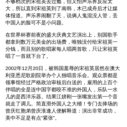
不够档次的宋祖英去过瘾，但又怕声乐界反应太
大，所以直到宋祖英到了南韩，木已成舟后才让媒
体报道。声乐界闹翻了天，说俩人鬼混没人管，丢
中国人的脸可不是小问题。
在世界杯赛前夜的盛大庆典文艺演出上，别国歌手
都拿到数万元美金的出场费，唯独没付给宋祖英一
分钱，而且别的歌唱家每人唱两首歌，只让宋祖英
唱了一首就下台了。
2002年12月20日，被韩国羞辱的宋祖英居然在澳大
利亚悉尼歌剧院举办个人独唱音乐会。观众票都是
领事馆经过严格政治审核后白送的，雇用的上百个
伴唱的全是连中国字都咬不准的外国人，乐队一水
儿的是西洋乐器。结果江姘刚一张嘴发出第一个音
就走了调儿。简直滑外国人之大稽！专门去捧场的
曾庆红胞弟曾庆淮逢人便解释道：演出非常成功，
美中不足是有点“紧张”。