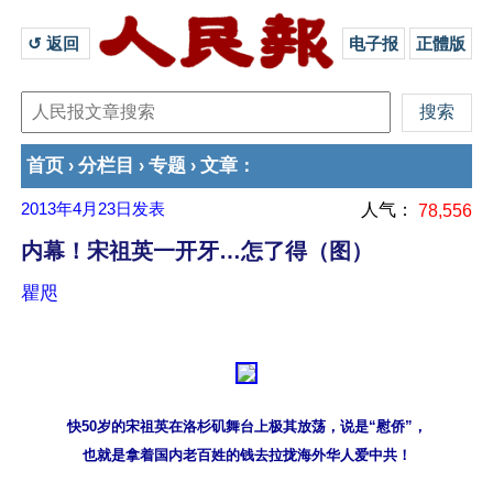
↺ 返回 
电子报
正體版
首页
分栏目
专题
文章
›
›
›
：
2013年4月23日
发表
人气：
78,556
内幕！宋祖英一开牙…怎了得（图）
瞿咫
快50岁的宋祖英在洛杉矶舞台上极其放荡，说是“慰侨”，
也就是拿着国内老百姓的钱去拉拢海外华人爱中共！