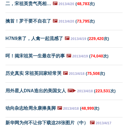
二，宋祖英贵气亮相…
🖼️
(
48,783
次)
2013/4/20
擒首！罗干要不自在了
🖼️
(
73,795
次)
2013/4/20
H7N9来了，人禽一起流感了
🖼️
(
229,420
次)
2013/4/19
呵！揭宋祖英一生最在乎的事
🖼️
(
74,040
次)
2013/4/19
历史真实 宋祖英回家经常哭
🖼️
(
75,508
次)
2013/4/18
用外星人DNA造出的美国女人
🖼️▶️
(
223,531
次)
2013/4/18
动向杂志给周永康捧臭脚
🖼️
(
48,999
次)
2013/4/18
新华网为何不让你下载这28张图片（中）
🖼️
2013/4/17