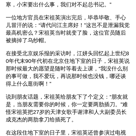
寒，小宋要出什么事，我们对不起总书记。”
一位地方官员在宋祖英演出完后，毕恭毕敬、手心
儿冒汗的说：“请代问江主席好！”这岂不是泄漏我党
最高机密么？宋祖英当时就变了脸，这位官员随后
被摘掉了乌纱帽。
在接受北京娱乐报的采访时，江姘头回忆起上世纪8
0年代末90年代初在北京住地下室的日子，宋祖英说
那时候最大的愿望是随时等着去上课，“我没什么别
的事可做，我不爱玩，再说那时候也没钱，哪还谈
得上什么逛街啊！”
说到朋友话题，宋祖英给朋友下了个定义：“朋友就
是，当朋友需要你的时候，你一定要两肋插刀。”难
怪宋祖英把27岁的天津女歌手谢津和人大副委员长
成克杰的两肋拿刀给插死了。
在这段住地下室的日子里，宋祖英还曾参演过电视