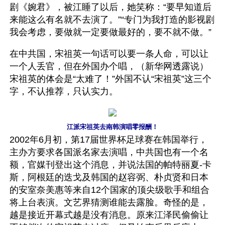
剧《婉君》，被江睡了以后，她笑称：“要早知道后
来能这么有名就不去演了。”“专门为我打造的影视剧
我会考虑，要做就一定要做最好的，要不就不做。”
在中共国，宋祖英一句话可以要一条人命，可以让
一个人丢官，但在外国办个唱，（新华网透露说）
宋祖英的体会是“太难了！”外国不认“宋祖英”这三个
字，不认推荐，只认实力。
江派宋祖英去南韩演唱零报酬！
2002年6月初，第17届世界杯足球赛在韩国举行，
主办方要求各国派名家去演唱，中共国也有一个名
额，官媒刊登出这个消息，并说法国的帕特丽夏-卡
斯，阿根廷的迭戈及韩国的赵容弼、朴贞贤和日本
的安室奈美惠等来自12个国家的顶尖级歌手和组合
将上台表演。文艺界猜测谁能去露脸。奇怪的是，
越是接近开幕式越是没有消息。原来江泽民偷偷让