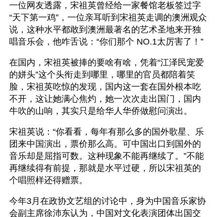
一位网友透露，宋祖英曾经给一家餐馆老板签过字
“天下第一鸡”，一位亲耳听到宋祖英走调的澳洲观众
说，这种水平都敢到澳洲最著名的艺术圣地来开独
唱音乐会，他咋舌说：“你们那个 NO.1太厉害了！”
在国内，宋祖英被捧的要啥有啥，凭着“江泽民宠爱
的姘头”这个头衔走到哪里，哪里的官员都陪着笑
脸，宋祖英吃惊的发现，国内这一套在国外根本吃
不开，这让她满心焦灼，她一次次走出国门，国内
牛吹的山响，其实只是给华人华侨做慰问演出。
宋祖英说：“你看看，每年有那么多的国外歌星、乐
团来中国演出，票价那么高。可中国出口到国外的
音乐却是屈指可数。这种现象不能再继续了。”不能
再继续得有前提，那就是水平过硬，所以宋祖英的
个唱照样还得赠票。
今年3月在政协文艺组的讨论中，身为中国音乐家协
会副主席徐沛东认为，中国对文化表演团体出国交