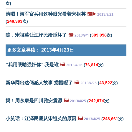
次)
清唱！海军官兵用这种眼光看着宋祖英
🖼️▶️
2013/9/21
(
246,363
次)
瞧，宋祖英让江泽民给睡坏了
🖼️
(
309,058
次)
2013/9/4
更多文章导读：
2013年4月23日
“我用眼睛强奸你” 我是谁
🖼️
(
76,814
次)
2013/4/26
新华网出这俩感人故事 党懵瞪了
🖼️
(
43,522
次)
2013/4/25
揭！周永康是四川雅安震源
🖼️
(
242,974
次)
2013/4/25
小笑话：江泽民屈从宋祖英的原因
🖼️
(
248,661
次)
2013/4/25