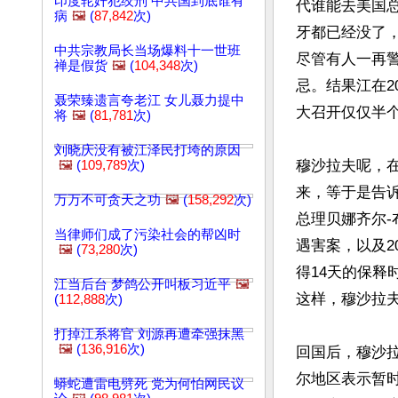
印度轮奸犯绞刑 中共国到底谁有
代谁能去美国
病
🖼️
(
87,842
次)
牙都已经没了
中共宗教局长当场爆料十一世班
尽管有人一再
禅是假货
🖼️
(
104,348
次)
忌。结果江在2
聂荣臻遗言夸老江 女儿聂力提中
大召开仅仅半个
将
🖼️
(
81,781
次)
刘晓庆没有被江泽民打垮的原因
穆沙拉夫呢，
🖼️
(
109,789
次)
来，等于是告
万万不可贪天之功
🖼️
(
158,292
次)
总理贝娜齐尔-
当律师们成了污染社会的帮凶时
遇害案，以及2
🖼️
(
73,280
次)
得14天的保释
江当后台 梦鸽公开叫板习近平
🖼️
这样，穆沙拉夫
(
112,888
次)
打掉江系将官 刘源再遭牵强抹黑
🖼️
(
136,916
次)
回国后，穆沙
尔地区表示暂
蟒蛇遭雷电劈死 党为何怕网民议