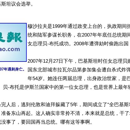
斯坦议会选举。 

穆沙拉夫是1999年通过政变上台的，执政期间
统和陆军参谋长职务，在2007年年底任总统期
女总理贝-布托成功。2008年遭弹劾时偷跑出国
2007年12月27日下午，巴基斯坦时任女总理贝
007年遇刺身亡。
国东北部城市拉瓦尔品第参加集会遭自杀式炸
年54岁。她连任两届总理，出身政治世家，是
。贝-布托是伊斯兰国家中的第一位女总理，也是世界上最年轻
完人后，逃到伦敦和迪拜躲藏了5年，期间成立了“全巴基斯
。准备东山再起。这人确实非常拎不清，本来就是总统，干了
没事了，要回国再当总统。哪有这等事啊。
