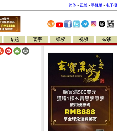
简体
-
正體
-
手机版
-
电子报
专题
寰宇
维权
视频
杂谈