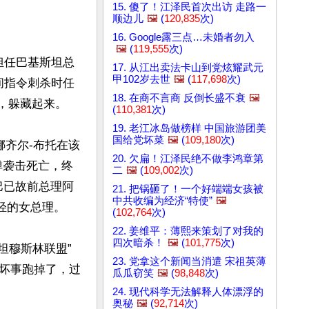
15. 傻了！江泽民首次出访 走路一
顺边儿
🖼️
(
120,835
次)
16. Google露三点…未婚者勿入
🖼️
(
119,555
次)
担任巴基斯坦总
17. 从江出卖法卡山到党炫耀武元
甲102岁去世
🖼️
(
117,698
次)
间指令刺杀时任
18. 在商不言商 反倒长盛不衰
🖼️
，躲藏起来。

(
110,381
次)
19. 老江冰岛做榜样 中国旅游团美
国给党坏菜
🖼️
(
109,180
次)
娜齐尔-布托在该
20. 欠扁！江泽民绝不做李鸿章第
弹袭击死亡，终
二
🖼️
(
109,002
次)
巴已故前总理阿
21. 把锅砸了！一个好端端女孩被
中共收编为经济“特使”
🖼️
的女总理。

(
102,764
次)
22. 姜维平：薄熙来策划了对我的
四次暗杀！
🖼️
(
101,775
次)
坦穆斯林联盟”
23. 党拿这个新闻当消遣 宋祖英薄
坏事跑掉了，过
瓜瓜窃笑
🖼️
(
98,848
次)
24. 现代科学无法解释人体漂浮的
奥秘
🖼️
(
92,714
次)