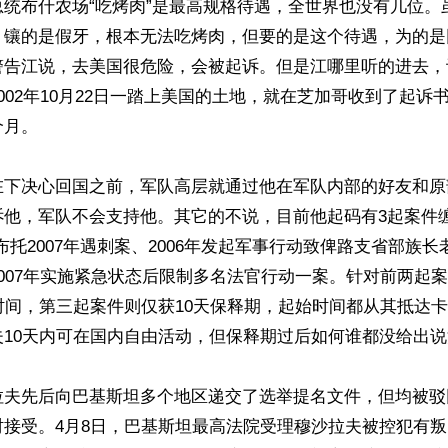
总统布什农场“吃烤肉”是最高规格待遇，全世界也没有几位。
，镶的是假牙，根本无法吃烤肉，但要的是这个待遇，为的是
警告江说，去美国很危险，会被起诉。但是江哪里听的进去，
002年10月22日一踏上美国的土地，就在芝加哥收到了起诉
月。

在下决心回国之前，军队高层就通过他在军队内部的好友和原
诉他，军队不会支持他。其它的不说，目前他起码有3起案件
布托2007年遇刺案、2006年发起军事行动致俾路支省部族长
007年实施紧急状态后限制多名法官行动一案。针对前两起
时间，第三起案件则仅获10天保释期，起始时间都从其抵达
10天内可在国内自由活动，但保释期过后如何谁都没给出说
拉夫先后向巴基斯坦多个地区递交了选举提名文件，但均被驳
时接受。4月8日，巴基斯坦最高法院受理穆沙拉夫被控犯有