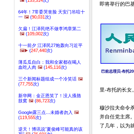
🖼️
(
139,314
次)
即将举行的巴基
64年！7常委哭丧脸 天安门吊唁十
一
🖼️
(
90,031
次)
欠扁！江泽民绝不做李鸿章第二
🖼️
(
109,002
次)
十一前夕 江泽民27炮轰向习近平
🖼️▶️
(
247,440
次)
薄瓜瓜自白：我和全家都在喝人
血吃人肉
🖼️
(
145,116
次)
巴前总理贝-布托2
三个新闻标题组成一个冷笑话
🖼️
(
77,755
次)
里-布托的长女
新华网：金正恩笑了！没人搔胳
肢窝
🖼️
(
86,723
次)
穆沙拉夫命令杀
Google露三点…未婚者勿入
🖼️
并自任党主席
(
119,555
次)
了几年，以为就
逆天！博讯说"夏俊峰可能真的该