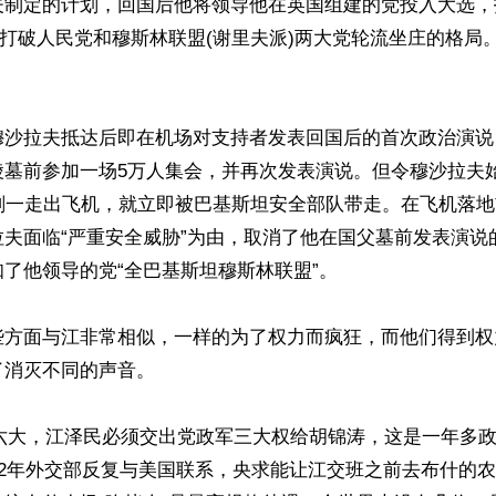
夫制定的计划，回国后他将领导他在英国组建的党投入大选，
，打破人民党和穆斯林联盟(谢里夫派)两大党轮流坐庄的格局
穆沙拉夫抵达后即在机场对支持者发表回国后的首次政治演说
陵墓前参加一场5万人集会，并再次发表演说。但令穆沙拉夫
他刚一走出飞机，就立即被巴基斯坦安全部队带走。在飞机落
拉夫面临“严重安全威胁”为由，取消了他在国父墓前发表演说
了他领导的党“全巴基斯坦穆斯林联盟”。

些方面与江非常相似，一样的为了权力而疯狂，而他们得到权
消灭不同的声音。

月十六大，江泽民必须交出党政军三大权给胡锦涛，这是一年多
02年外交部反复与美国联系，央求能让江交班之前去布什的