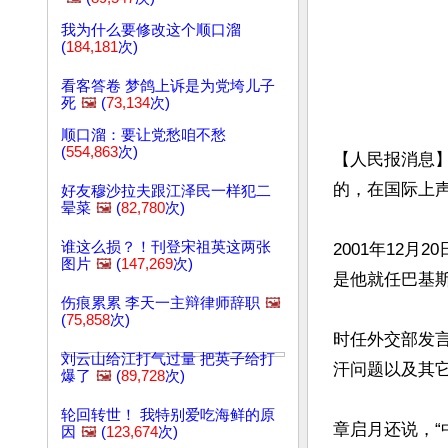
我为什么要修改这个顺口溜
(
184,181
次)
看客答卷 梦鸽上诉是为党垮儿子
死
🖼️
(
73,134
次)
顺口溜：要让党愁咱不愁
(
554,863
次)
【人民报消息】巴
的，在国际上声
好友穆沙拉夫跟江泽民一样犯二
晕菜
🖼️
(
82,780
次)
谁这么损？！刊登宋祖英这两张
2001年12
图片
🖼️
(
147,269
次)
是他就任巴基斯
伤痕累累 李天一主辩律师辞职
🖼️
(
75,858
次)
时任外交部发言
刘云山给江打气过量 把英子给打
汗问题以及其它
爆了
🖼️
(
89,728
次)
轮回转世！ 我特别爱吃海鲜的原
章启月还说，
因
🖼️
(
123,674
次)