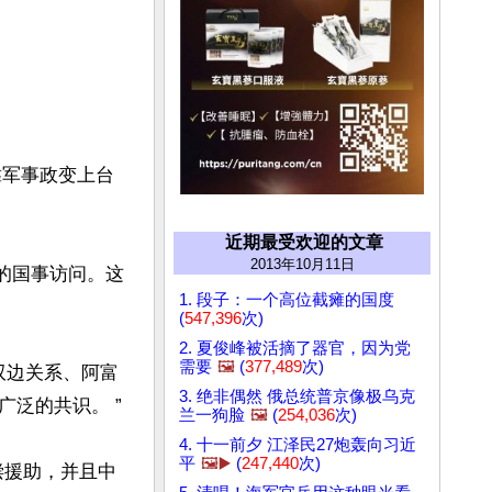
是靠军事政变上台
近期最受欢迎的文章
2013年10月11日
天的国事访问。这
1. 段子：一个高位截瘫的国度
(
547,396
次)
2. 夏俊峰被活摘了器官，因为党
需要
🖼️
(
377,489
次)
双边关系、阿富
3. 绝非偶然 俄总统普京像极乌克
的共识。 ”

兰一狗脸
🖼️
(
254,036
次)
4. 十一前夕 江泽民27炮轰向习近
平
🖼️▶️
(
247,440
次)
偿援助，并且中