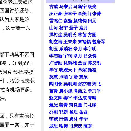
虽然老江夫妇的
古成
马来启
马新宇
杨光
回国讨价还价。
罗正豪
张幸子
全美山
张菁
认为人家是妒
雷鸣仁
秦勉
颜纯钩
归元
山河
杨宁
圣子
秦月
书，这天离十六
掸封尘
吴明氏
林茵
方圆
胡立睛
王未来
来褕镐
曾唐军
胡玉
乐消寂
辛月
李宇明
部下劝其不要回
李志新
宇桐
莘月
吕众铣
卢智勋
良镇雄
金言
陈义凯
缠身，分别是前
毕谷
晓观天下
蒂紫
甄桂
老阿克巴-巴格提
英慧
点睛
宇清
慧泉
案件，穆沙拉夫获
陶罔录
吴明则
张亦洁
鸿飞
卡拉奇机场算起。
苗青
夏小强
高茹之
李力平
赵文卿
姜平
李达成
青晴
法。

鲍光
姜青
萧良量
门礼瞰
乔劁
鄂新
瞿咫
岳磊
回，只有吉德拉
李威
田恬
旖林
华华
叛国罪一案，并于
戚思
喻梅
肖庆庆
陈东