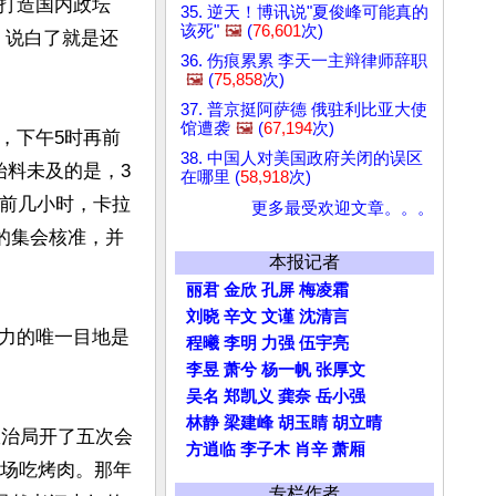
打造国内政坛
35. 逆天！博讯说"夏俊峰可能真的
该死"
🖼️
(
76,601
次)
。说白了就是还
36. 伤痕累累 李天一主辩律师辞职
🖼️
(
75,858
次)
37. 普京挺阿萨德 俄驻利比亚大使
馆遭袭
🖼️
(
67,194
次)
，下午5时再前
38. 中国人对美国政府关闭的误区
始料未及的是，3
在哪里 (
58,918
次)
地前几小时，卡拉
更多最受欢迎文章。。。
的集会核准，并
本报记者
丽君
金欣
孔屏
梅凌霜
刘晓
辛文
文谨
沈清言
力的唯一目地是
程曦
李明
力强
伍宇亮
李昱
萧兮
杨一帆
张厚文
吴名
郑凯义
龚奈
岳小强
林静
梁建峰
胡玉睛
胡立晴
政治局开了五次会
方逍临
李子木
肖辛
萧厢
农场吃烤肉。那年
专栏作者