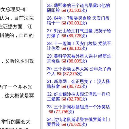
25. 薄熙来的三个谎言暴露出他的
任女总理贝-布
阴阳脸
🖼️
(
91,503
次)
认为，目前法院
26. 64年！7常委哭丧脸 天安门吊
唁十一
🖼️
(
90,031
次)
在证据方面，江
27. 刘云山给江打气过量 把英子给
指使的，自己的
打爆了
🖼️
(
89,728
次)
28. 十一趣闻！天安门垃圾 党就不
让你看
🖼️
(
88,103
次)
29. 美科学家被外星人选中 经历难
静，又听说临时政
忘奇遇
🖼️
(
88,009
次)
30. 三个轰动世界大案 公审死了两
个人
🖼️
(
87,375
次)
31. 新华网：金正恩笑了！没人搔
胳肢窝
🖼️
(
86,723
次)
为了一个并不光
32. 好友穆沙拉夫跟江泽民一样犯
”，这大概就是冥
二晕菜
🖼️
(
82,780
次)
33. 三个新闻标题组成一个冷笑话
🖼️
(
77,755
次)
34. 过街老鼠斯诺登在俄罗斯出门
1日举行的国会大
要乔装
🖼️
(
76,620
次)