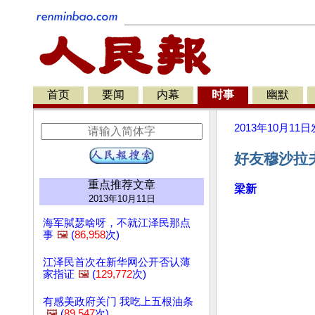
首页
要闻
内幕
时事
幽默
2013年10月11日
好友穆沙拉
重点推荐文章
梁新
2013年10月11日
海军脦瑟啥呀，不就江泽民那点
事
🖼️
(
86,958
次)
江泽民首次在新华网公开否认薄
家指证
🖼️
(
129,772
次)
有感美政府关门 我吃上五根油条
🖼️
(
89,547
次)