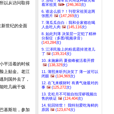
5. 清唱！海军官兵用这种眼光看
所以从访问取得
着宋祖英
🖼️▶️
(
246,363
次)
6. 谁这么损？！刊登宋祖英这两
张图片
🖼️
(
147,269
次)
7. 薄瓜瓜自白：我和全家都在喝
在新世纪的全面
人血吃人肉
🖼️
(
145,116
次)
8. 如此判薄 决策层一定犯了精神
分裂症（多图/视频录音）
(
143,284
次)
9. 江泽民脸上的粉底霜掉渣渣儿
了
🖼️
(
139,314
次)
10. 未施麻药 夏俊峰被活着开膛
小平活着的时候
🖼️
(
138,329
次)
脸上贴金。老江
11. 薄熙来听判决笑了 薄一波可以
闭眼
🖼️
(
134,969
次)
逃到国外去了，
12. 在飞来横财时 有勇气做最对的
能吃几碗干饭
事
🖼️
(
125,272
次)
13. 玄松月不可能自拍淫秽视频出
售的铁证
🖼️
(
124,404
次)
14. 轮回转世！ 我特别爱吃海鲜的
原因
🖼️
(
123,674
次)