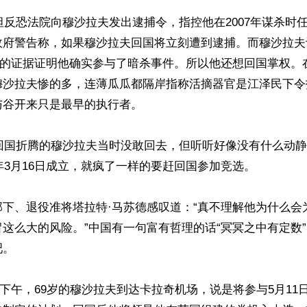
斯坦反恐法院向穆沙拉夫发出逮捕令，指控他在2007年谋杀时
政府警告称，如果穆沙拉夫回国将立刻遭到逮捕。而穆沙拉夫
性”的证据证明他确实参与了暗杀事件。所以他还想回国掌权。
穆沙拉夫惨的多，连薄瓜瓜都隔岸指称活摘器官是江泽民下令
谷开来只是最早的执行者。

年回国折腾的穆沙拉夫当时没敢回去，但听听好像没有什么动
3年3月16日成立，就疯了一样的要赶回国参加竞选。

部下、退役准将塔拉特·马苏德感叹道：“真不理解他为什么会
这么大的风险。”中国有一句富有哲理的话“冥冥之中有定数
。

24日下午，69岁的穆沙拉夫到达卡拉奇机场，说是将参与5月1