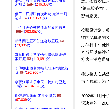
清唱！海军官兵用这种眼光看着
选。按穆沙拉
宋祖英
🖼️▶️
(
246,363
次)
“第三股势力”
傻了！江泽民首次出访 走路一顺
想当总统。

边儿
🖼️
(
120,835
次)
一个让你心变暖流泪的新闻短片
按照原计划，
🖼️▶️
(
280,857
次)
往国父真纳的
新华网吃豆不知道会放豆屁
🖼️
月24日中午
(
73,935
次)
奇当局以穆沙
真是时候！章子怡告博讯网诽谤
案开庭
🖼️
(
113,681
次)
将这一消息通知
！薄熙来顶着绿帽儿"王冠"慷慨就
义
🖼️
(
192,900
次)
穆沙拉夫在某
为了独裁，为了
李双江爆儿子李天一轮奸时已超
18岁
🖼️
(
84,528
次)
胡锦涛频露面 老江更脦瑟
🖼️
2002年11
(
97,609
次)
议决定的。20