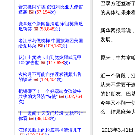
巴双方还签署
普京挺阿萨德 俄驻利比亚大使馆
遭袭
🖼️
(
67,194
次)
的具体结果来看
党拿这个新闻当消遣 宋祖英薄瓜
瓜窃笑
🖼️
(
98,848
次)
新华网报导说，
发展。

老江冰岛做榜样 中国旅游团美国
给党坏菜
🖼️
(
109,180
次)
原来，中共拿咱
从江出卖法卡山到党炫耀武元甲
102岁去世
🖼️
(
117,698
次)
玄松月不可能自拍淫秽视频出售
近一个阶段，
的铁证
🖼️
(
124,404
次)
从来不需要干
把锅砸了！一个好端端女孩被中
的好朋友、巴
共收编为经济“特使”
🖼️
(
102,764
次)
今年又不顾一
么。结果麻烦大
十一趣闻！天安门垃圾 党就不让
你看
🖼️
(
88,103
次)
 2013年3月1日，流亡近5年的巴基斯坦前总统穆沙拉夫宣布，将从迪拜返回巴基斯坦，参加
江泽民脸上的粉底霜掉渣渣儿了