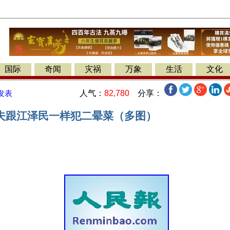
国际
奇闻
灾祸
万象
生活
文化
人气：
82,780
分享：
发表
夫跟江泽民一样犯二晕菜（多图）