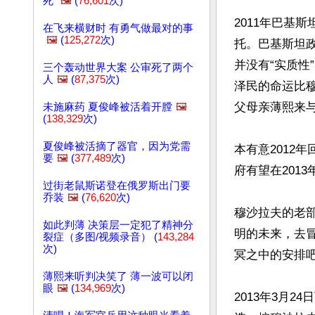
死"
🖼️
(
76,601
次)
2011年巴基
在飞来横财时 有勇气做最对的事
🖼️
(
125,272
次)
托。巴基斯坦
并没有“实质
三个轰动世界大案 公审死了两个
人
🖼️
(
87,375
次)
泽民的命运比
父母亲薄熙来与
未施麻药 夏俊峰被活着开膛
🖼️
(
138,329
次)
夏俊峰被活摘了器官，因为党需
本有意2012
要
🖼️
(
377,489
次)
府有望在201
过街老鼠斯诺登在俄罗斯出门要
乔装
🖼️
(
76,620
次)
穆沙拉夫的老
如此判薄 决策层一定犯了精神分
明的未来，去冒
裂症（多图/视频录音） (
143,284
次)
冥之中的安排吧
薄熙来听判决笑了 薄一波可以闭
眼
🖼️
(
134,969
次)
2013年3月