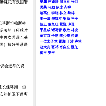
辛馨
苏撬阱
屈豆豆
张目
统涉嫌犯有叛国罪
吴莱
马勤
伊冰
齐禅
诸葛仁
李晓
林立
黎梓
李一清
华镇江
梁新
三子
巴基斯坦穆斯林
倪丑
董九旺
紫巍
许灵
于星成
诸葛青
欣欣
林凌
昭著的《环球时
单京京
子慧
李少华
娇娇
中再次强调巴基
一位太子党
霍湘
于沛
卢笙
国）搞好关系是
赵大兆
张祁
肖自立
魏芝
梅玉
安平
民议会选举的资
延长保释期，但
安的护卫下逃离