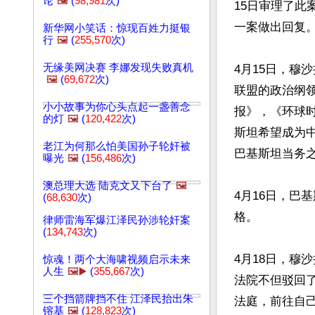
论
🖼️
(
98,981
次)
15日审理了
一案做出回复。 
新华网小笑话：惊现百姓力挺银
行
🖼️
(
255,570
次)
无缘美网决赛 李娜发现失败真机
4月15日，穆
🖼️
(
69,672
次)
联盟的政治纲
小小故事为你心头点起一盏善念
报》，《环球
的灯
🖼️
(
120,422
次)
斯坦希望成为
老江为何那么怕美国孙子轮奸被
巴基斯坦当务之
曝光
🖼️
(
156,486
次)
澳总理大选 陆克文又下台了
🖼️
4月16日，巴
(
68,630
次)
格。

律师雷海军爆江泽民孙涉轮奸案
(
134,743
次)
4月18日，穆
惊魂！两个大海啸视频启示未来
人生
🖼️▶️
(
355,667
次)
法院不但驳回
三个挡箭牌挡不住 江泽民抬出朱
法庭，前往自己
镕基
🖼️
(
128,823
次)