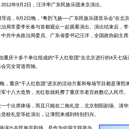
2012年9月2日，汪洋率广东民族乐团来京演出。
报导说，9月2日晚，“粤韵飞扬──广东民族乐团音乐会”在北
政治局常委李长春与首都观众一起观看演出。演出结束后，李
。中共中央政治局委员、广东省委书记汪洋，全国政协副主席
由重庆十多个单位组成的“千人红歌团”去北京进行的4天七
乐会完全背道而驰。
11日晚，重庆“千人红歌团”进京的活动方案和每场节目都是薄
进军十八大造势，光红歌就耗费了重庆市老百姓数亿人民币。
没一个出席捧场，而且只能在二炮礼堂，北京朝阳剧场、清华
央党校礼堂等处演出，让薄熙来感到特别扫兴。
首场演出在民族宫剧场，是作为中国文联举办