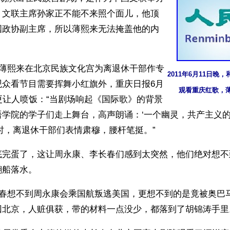
，文联主席孙家正不能不来照个面儿，他顶
国政协副主席，所以薄熙来无法掩盖他的内
，薄熙来在北京民族文化宫为离退休干部作专
2011年6月11日晚
观众看节目需要挥舞小红旗外，重庆日报6月
观看重庆红歌，
更让人喷饭：“当剧场响起《国际歌》的背景
语学院的学子们走上舞台，高声朗诵：‘一个幽灵，共产主义
时，离退休干部们表情肃穆，腰杆笔挺。”
底完蛋了，这让周永康、李长春们感到太突然，他们绝对想不
翻船落水。
长春想不到周永康会乘国航叛逃美国，更想不到的是竟被奥巴
回北京，人赃俱获，带的材料一点没少，都落到了胡锦涛手里