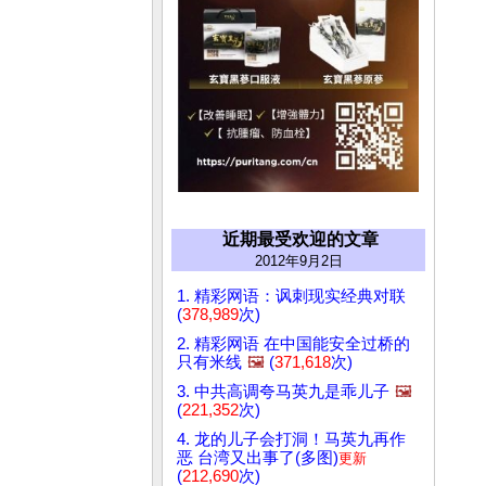
近期最受欢迎的文章
2012年9月2日
1. 精彩网语：讽刺现实经典对联
(
378,989
次)
2. 精彩网语 在中国能安全过桥的
只有米线
🖼️
(
371,618
次)
3. 中共高调夸马英九是乖儿子
🖼️
(
221,352
次)
4. 龙的儿子会打洞！马英九再作
恶 台湾又出事了(多图)
更新
(
212,690
次)