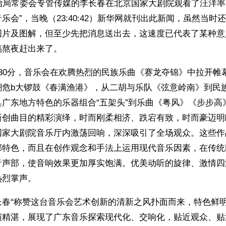
治局常委会专管传媒的李长春在北京国家大剧院观看了汪洋率
乐会”，当晚（23:40:42）新华网就刊出此新闻，虽然当时
图片及图解，但至少先把消息送出去，这速度已代表了某种意
稿熬夜赶出来了。
30分，音乐会在欢腾热烈的民族乐曲《赛龙夺锦》中拉开帷
潮危b大锣鼓《春满渔港》，从二胡与乐队《弦意岭南》到民
具广东地方特色的乐器组合“五架头”到乐曲《粤风》《步步高
新创曲目的精彩演绎，时而刚柔相济、跌宕有致，时而豪迈明
国家大剧院音乐厅内激荡回响，深深吸引了全场观众。这些作
郁特色，而且在创作观念和手法上运用现代音乐因素，在传统
音声部，使音响效果更加厚实饱满。优美动听的旋律、激情四
热烈掌声。
长春“称赞这台音乐会艺术创新的清新之风扑面而来，特色鲜
演精湛，展现了广东音乐探索现代化、交响化，贴近观众、贴