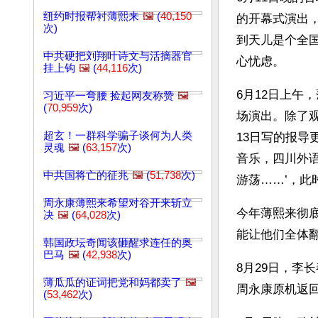
纽约时报帮衬薄熙来
🖼️
(
40,150
的开幕式演出
次)
到天儿是个全
中共硬把刘翔叶诗文与活摘器官
心忧虑。
挂上钩
🖼️
(
44,116
次)
6月12日上午
习近平一弯腰 捡起网友称赞
🖼️
(
70,959
次)
场演出。除了
超玄！一群科学骗子谈何为人类
13日写的报导
灵魂
🖼️
(
63,157
次)
音乐，四川外
中共国将亡的征兆
🖼️
(
51,738
次)
游荡……’，此
周永康薄熙来希望对谷开来斩立
今年薄熙来彻
决
🖼️
(
64,028
次)
能让他们全体
韩国政坛奇闻该砸醒求连任的奥
巴马
🖼️
(
42,938
次)
8月29日，李
薄瓜瓜的证词把党和妈都卖了
🖼️
周永康原机返
(
53,462
次)