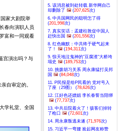
5. 该消息被到处转载 新华网自己
却删除了
🖼️
(
207,625
次)
6. 中共国网民的聪明怎了得
京国家大剧院举
(
201,998
次)
长春向演职人员
7. 真实笑话：孟建柱敦促中国人
罗富和一同观看
赶快出国
🖼️
(
201,556
次)
8. 红色幽默：中共终于硬气起来
了！
🖼️
(
194,311
次)
9. 惊天地泣鬼神的"豆腐渣"大桥垮
场逼宫演出吗？与
塌史
🖼️
(
189,753
次)
10. 挑拨胡习关系 周永康猛打吴邦
国
🖼️
(
84,048
次)
11. P民报是给P民看的 党对号入
熙来亲自审定的。
了座（29图） (
78,626
次)
12. 江好色还嫖娼 李长春誓当陪绑
🖼️
(
77,737
次)
大学礼堂、全国
13. 中共后院着火了！骇客们掉转
了枪口
🖼️
(
72,601
次)
14. 周永康叛逃未遂 (
71,976
次)
15. 习近平一弯腰 捡起网友称赞