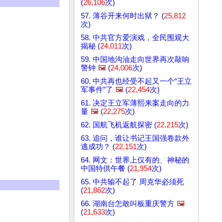
(
26,106
次)
57. 薄谷开来何时出狱？ (
25,812
次)
58. 中共官方爱演戏，全民围观大
揭秘 (
24,011
次)
59. 中国地沟油走向世界再次敲响
警钟
🖼️
(
24,006
次)
60. 中共再也经受不起又一个“王立
军事件”了
🖼️
(
22,454
次)
61. 决定王立军薄熙来案走向的力
量
🖼️
(
22,275
次)
62. 国航飞机返航探密 (
22,215
次)
63. 追问，谁让书记王国强卷款外
逃成功？ (
22,151
次)
64. 网文：世界上仅有的、神秘的
中国特供午餐 (
21,954
次)
65. 中共输不起了 周克华必须死
(
21,862
次)
66. 湖南台怎敢叫板重庆警方
🖼️
(
21,633
次)