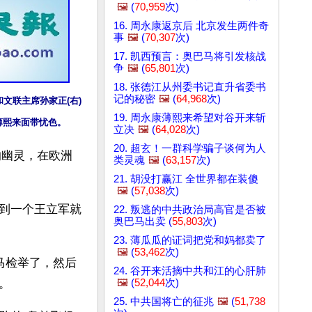
🖼️
(
70,959
次)
16. 周永康返京后 北京发生两件奇
事
🖼️
(
70,307
次)
17. 凯西预言：奥巴马将引发核战
争
🖼️
(
65,801
次)
18. 张德江从州委书记直升省委书
记的秘密
🖼️
(
64,968
次)
，和文联主席孙家正(右)
19. 周永康薄熙来希望对谷开来斩
薄熙来面带忧色。
立决
🖼️
(
64,028
次)
20. 超玄！一群科学骗子谈何为人
的幽灵，在欧洲
类灵魂
🖼️
(
63,157
次)
21. 胡没打赢江 全世界都在装傻
🖼️
(
57,038
次)
到一个王立军就
22. 叛逃的中共政治局高官是否被
奥巴马出卖 (
55,803
次)
23. 薄瓜瓜的证词把党和妈都卖了
🖼️
(
53,462
次)
马检举了，然后
24. 谷开来活摘中共和江的心肝肺
🖼️
(
52,044
次)
。
25. 中共国将亡的征兆
🖼️
(
51,738