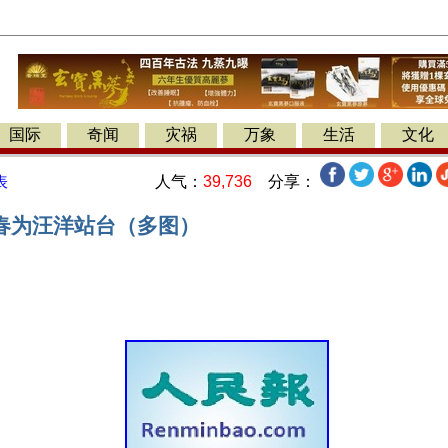
国际
奇闻
灾祸
万象
生活
文化
人气：
39,736
分享：
表
春为汪洋站台（多图）