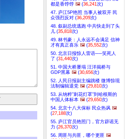
都是香饽饽
🖼️
(
36,241
次)
47. 庐江5P艳照 当事人被双开 民
众强烈反对 (
36,209
次)
48. 叙副总统逃跑 中共快走到了头
儿 (
35,818
次)
49. 林书豪：人永远不会满足 信神
才有真正喜乐
🖼️
(
35,552
次)
50. 北京日报惊人雷语──笑死人
了 (
31,440
次)
51. 中国大桥屡塌 汪洋揭桥与
GDP黑幕
🖼️
(
30,656
次)
52. 人民日报副主编跳楼 微博惊现
法制编辑退党
🖼️
(
29,810
次)
53. 从纳粹"刺花灯罩"到哈根斯的
中国人体标本
🖼️
(
29,650
次)
54. 北京十八大保标 民众热讽
🖼️
(
27,188
次)
55. 庐江官员艳照门，官方辟谣无
力 (
26,370
次)
56. 周匪与共匪，哪个更匪
🖼️