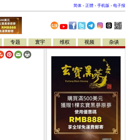
简体
-
正體
-
手机版
-
电子报
专题
寰宇
维权
视频
杂谈