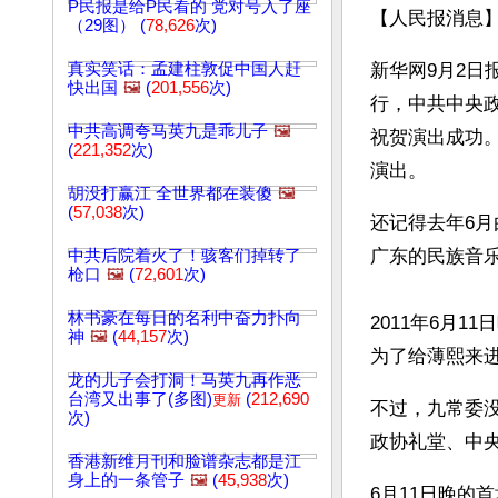
P民报是给P民看的 党对号入了座
【人民报消息】
（29图） (
78,626
次)
真实笑话：孟建柱敦促中国人赶
新华网9月2日
快出国
🖼️
(
201,556
次)
行，中共中央
中共高调夸马英九是乖儿子
🖼️
祝贺演出成功
(
221,352
次)
演出。
胡没打赢江 全世界都在装傻
🖼️
(
57,038
次)
还记得去年6月
广东的民族音
中共后院着火了！骇客们掉转了
枪口
🖼️
(
72,601
次)
林书豪在每日的名利中奋力扑向
2011年6月
神
🖼️
(
44,157
次)
为了给薄熙来
龙的儿子会打洞！马英九再作恶
台湾又出事了(多图)
(
212,690
更新
不过，九常委
次)
政协礼堂、中
香港新维月刊和脸谱杂志都是江
身上的一条管子
🖼️
(
45,938
次)
6月11日晚的