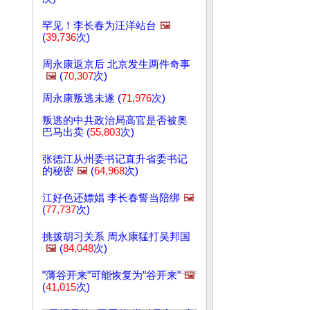
罕见！李长春为汪洋站台
🖼️
(
39,736
次)
周永康返京后 北京发生两件奇事
🖼️
(
70,307
次)
周永康叛逃未遂 (
71,976
次)
叛逃的中共政治局高官是否被奥
巴马出卖 (
55,803
次)
张德江从州委书记直升省委书记
的秘密
🖼️
(
64,968
次)
江好色还嫖娼 李长春誓当陪绑
🖼️
(
77,737
次)
挑拨胡习关系 周永康猛打吴邦国
🖼️
(
84,048
次)
"薄谷开来"可能恢复为"谷开来"
🖼️
(
41,015
次)