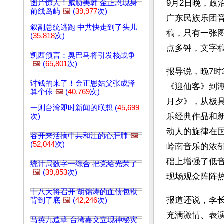
9月2日晚，政
图片惊人！威胁美韩 金正恩现身
前线岛屿
🖼️
(
39,977
次)
广东民族乐团音
叙副总统逃跑 中共快走到了头儿
稿，只有一张
(
35,818
次)
点多钟，文字
凯西预言：奥巴马将引发核战争
🖼️
(
65,801
次)
报导说，晚7时
讨钱的来了！金正恩姑父张成泽
《迎仙客》到
算个俅
🖼️
(
40,769
次)
月夕》，从极
一则台湾即时新闻的联想 (
45,699
乐经典作品和
次)
动人的旋律在
谷开来活摘中共和江的心肝肺
🖼️
(
52,044
次)
岭南音乐的浓
础上增强了低
统计局数字一综合 把党给光荣了
🖼️
(
39,853
次)
现场观众阵阵
十八大将召开 胡锦涛的血债包袱
报道还说，李
背到了底
🖼️
(
42,246
次)
充满激情、表
马英九造孽 台湾嘉义立现神秘灾