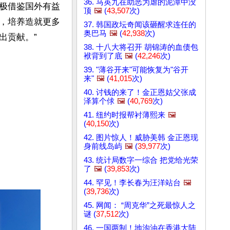
36. 马英九在助恶为虐的泥潭中没
极借鉴国外有益
顶
🖼️
(
43,507
次)
，培养造就更多
37. 韩国政坛奇闻该砸醒求连任的
奥巴马
🖼️
(
42,938
次)
出贡献。”
38. 十八大将召开 胡锦涛的血债包
袱背到了底
🖼️
(
42,246
次)
39. "薄谷开来"可能恢复为"谷开
来"
🖼️
(
41,015
次)
40. 讨钱的来了！金正恩姑父张成
泽算个俅
🖼️
(
40,769
次)
41. 纽约时报帮衬薄熙来
🖼️
(
40,150
次)
42. 图片惊人！威胁美韩 金正恩现
身前线岛屿
🖼️
(
39,977
次)
43. 统计局数字一综合 把党给光荣
了
🖼️
(
39,853
次)
44. 罕见！李长春为汪洋站台
🖼️
(
39,736
次)
45. 网闻： “周克华”之死最惊人之
谜 (
37,512
次)
46. 一国两制！地沟油在香港大陆