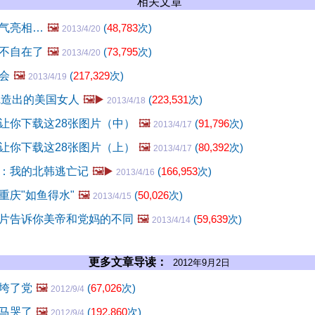
相关文章
气亮相…
🖼️
(
48,783
次)
2013/4/20
不自在了
🖼️
(
73,795
次)
2013/4/20
会
🖼️
(
217,329
次)
2013/4/19
A造出的美国女人
🖼️▶️
(
223,531
次)
2013/4/18
让你下载这28张图片（中）
🖼️
(
91,796
次)
2013/4/17
让你下载这28张图片（上）
🖼️
(
80,392
次)
2013/4/17
：我的北韩逃亡记
🖼️▶️
(
166,953
次)
2013/4/16
重庆"如鱼得水"
🖼️
(
50,026
次)
2013/4/15
片告诉你美帝和党妈的不同
🖼️
(
59,639
次)
2013/4/14
更多文章导读：
2012年9月2日
垮了党
🖼️
(
67,026
次)
2012/9/4
马哭了
🖼️
(
192,860
次)
2012/9/4