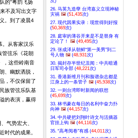
次)
队的“粤韵飞扬
26. 马英九造孽 台湾嘉义立现神秘
还来不及写出文字
灾祸
🖼️
(
51,435
次)
义。到了凌晨4
27. 现代因果实录：现世得到好报
(
50,369
次)
28. 庭审的薄谷开来是不是替身 有
定论了！
🖼️
(
49,495
次)
幕。从客家汉乐
29. 张成泽从朝鲜“第一美男”到二
族管弦乐《花朝
号人物
🖼️
(
48,931
次)
》，这些岭南音
30. 揭封存半世纪丑闻：中共暗通
日军司令部 (
48,221
次)
朗、幽默洒脱，
31. 香港新维月刊和脸谱杂志都是
品，不仅保留了
江身上的一条管子
🖼️
(
45,938
次)
民族管弦乐队基
32. 一则台湾即时新闻的联想
(
45,699
次)
溢的表演，赢得
33. 林书豪在每日的名利中奋力扑
向神
🖼️
(
44,157
次)
34. 中共硬把刘翔叶诗文与活摘器
官挂上钩
🖼️
(
44,116
次)
明、气势宏大、
35. “高考阅卷”有感 (
44,011
次)
近时代的成果。