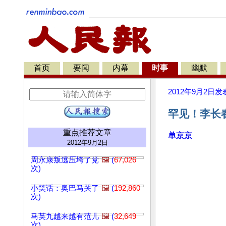
首页
要闻
内幕
时事
幽默
2012年9月2日
发
罕见！李长
重点推荐文章
单京京
2012年9月2日
周永康叛逃压垮了党
🖼️
(
67,026
次)
小笑话：奥巴马哭了
🖼️
(
192,860
次)
马英九越来越有范儿
🖼️
(
32,649
次)