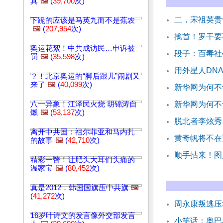
具
🖼️
(
39,700
次)
二，宋祖英贵
下跪的应该是马英九而不是蕉农
🖼️
(
207,954
次)
擒首！罗干要
奥运花絮！中共成访民…申诉被
段子：百毒社
罚
🖼️
(
35,598
次)
用外星人DN
？！北京奥运的“脚后跟儿”闹剧又
来了
🖼️
(
40,099
次)
新华网为何不
八一异象！江泽民火烧 胡锦涛自
新华网为何不
燃
🖼️
(
53,137
次)
脱北者李炫秀
离开中共国：祖尔菲亚和马内扎
黄奇帆将不在
的故事
🖼️
(
42,710
次)
顺手拈来！图
精彩一瞥！让肥头大耳们头痛的
温家宝
🖼️
(
80,452
次)
真是2012，韩国国旗压中共旗
🖼️
(
41,272
次)
周永康叛逃压
16岁叶诗文的发言像外交部发言
小笑话：奥巴