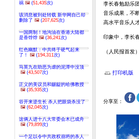
祸
🖼️
(
51,435
次)
李长春勉励乐
音乐成果，不
该消息被到处转载 新华网自己却
删除了
🖼️
(
207,625
次)
高水平音乐人
一国两制！地沟油在香港大陆都
印象中，李长
是香饽饽
🖼️
(
36,241
次)
红色幽默：中共终于硬气起来
（人民报首发
了！
🖼️
(
194,311
次)
文章网址: http://w
马英九在助恶为虐的泥潭中没顶
🖼️
(
43,507
次)
打印机版
正义的美议员和龌龊的哈佛教授
🖼️
(
35,935
次)
分享至：
谷开来逆生长 杀人把眼袋杀没了
🖼️
(
62,045
次)
这俩人进十八大常委会木已成舟
🖼️
(
79,899
次)
一个足以令中共政权崩坍的杀人