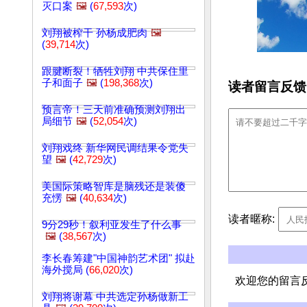
灭口案
🖼️
(
67,593
次)
刘翔被榨干 孙杨成肥肉
🖼️
(
39,714
次)
跟腱断裂！牺牲刘翔 中共保住里
子和面子
🖼️
(
198,368
次)
读者留言反馈
预言帝！三天前准确预测刘翔出
局细节
🖼️
(
52,054
次)
刘翔戏终 新华网民调结果令党失
望
🖼️
(
42,729
次)
美国际策略智库是脑残还是装傻
充愣
🖼️
(
40,634
次)
读者暱称:
9分29秒！叙利亚发生了什么事
🖼️
(
38,567
次)
李长春筹建"中国神韵艺术团" 拟赴
海外搅局 (
66,020
次)
欢迎您的留言
刘翔将谢幕 中共选定孙杨做新工