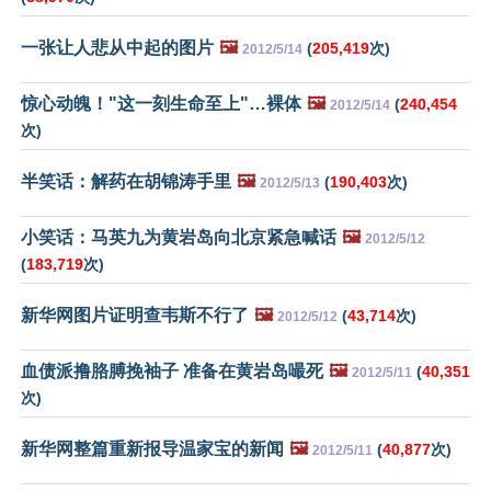
一张让人悲从中起的图片
🖼️
(
205,419
次)
2012/5/14
惊心动魄！"这一刻生命至上"…裸体
🖼️
(
240,454
2012/5/14
次)
半笑话：解药在胡锦涛手里
🖼️
(
190,403
次)
2012/5/13
小笑话：马英九为黄岩岛向北京紧急喊话
🖼️
2012/5/12
(
183,719
次)
新华网图片证明查韦斯不行了
🖼️
(
43,714
次)
2012/5/12
血债派撸胳膊挽袖子 准备在黄岩岛嘬死
🖼️
(
40,351
2012/5/11
次)
新华网整篇重新报导温家宝的新闻
🖼️
(
40,877
次)
2012/5/11