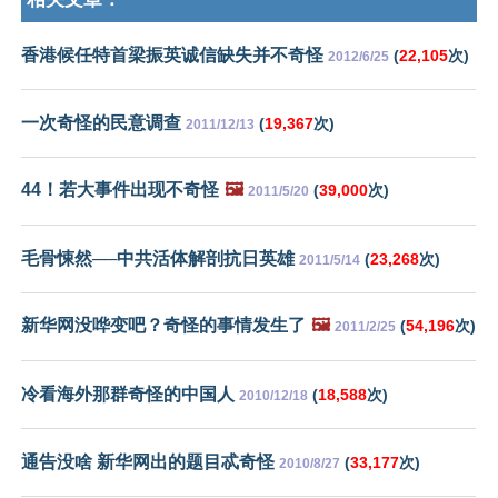
香港候任特首梁振英诚信缺失并不奇怪
(
22,105
次)
2012/6/25
一次奇怪的民意调查
(
19,367
次)
2011/12/13
44！若大事件出现不奇怪
🖼️
(
39,000
次)
2011/5/20
毛骨悚然──中共活体解剖抗日英雄
(
23,268
次)
2011/5/14
新华网没哗变吧？奇怪的事情发生了
🖼️
(
54,196
次)
2011/2/25
冷看海外那群奇怪的中国人
(
18,588
次)
2010/12/18
通告没啥 新华网出的题目忒奇怪
(
33,177
次)
2010/8/27