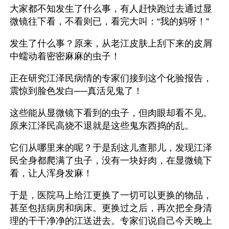
大家都不知发生了什么事，有人赶快跑过去通过显
微镜往下看，不看则已，看完大叫：“我的妈呀！”
发生了什么事？原来，从老江皮肤上刮下来的皮屑
中蠕动着密密麻麻的虫子！
正在研究江泽民病情的专家们接到这个化验报告，
震惊到脸色发白──真活见鬼了！
这些能从显微镜下看到的虫子，但肉眼却看不见。
原来江泽民高烧不退就是这些鬼东西捣的乱。
它们从哪里来的呢？于是刮这儿查那儿，发现江泽
民全身都爬满了虫子，没有一块好肉，在显微镜下
看，让人浑身发麻！
于是，医院马上给江更换了一切可以更换的物品，
甚至包括病房和病床。更换过之后，再次把全身清
理的干干净净的江送进去。专家们说自己今天晚上