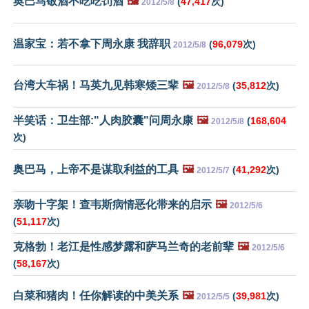
奥巴马敬酒不吃吃罚酒
🖼️
(
47,417
次)
2012/5/8
温家宝：若不拿下周永康 我辞职
(
96,079
次)
2012/5/8
台湾大车祸！马英九见韩寒矮三辈
🖼️
(
35,812
次)
2012/5/8
半笑话：卫生部:"人肉胶囊"问周永康
🖼️
(
168,604
2012/5/8
次)
奥巴马，上帝不是谋取利益的工具
🖼️
(
41,292
次)
2012/5/7
亲吻十字架！查韦斯病情恶化带来的启示
🖼️
2012/5/6
(
51,117
次)
克格勃！老江是性感梦露和萨马兰奇的老前辈
🖼️
2012/5/6
(
58,167
次)
白菜和猪肉！任你解读的中美关系
🖼️
(
39,981
次)
2012/5/5