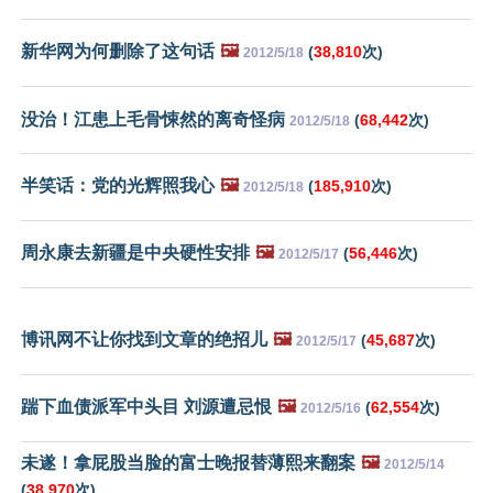
新华网为何删除了这句话
🖼️
(
38,810
次)
2012/5/18
没治！江患上毛骨悚然的离奇怪病
(
68,442
次)
2012/5/18
半笑话：党的光辉照我心
🖼️
(
185,910
次)
2012/5/18
周永康去新疆是中央硬性安排
🖼️
(
56,446
次)
2012/5/17
博讯网不让你找到文章的绝招儿
🖼️
(
45,687
次)
2012/5/17
踹下血债派军中头目 刘源遭忌恨
🖼️
(
62,554
次)
2012/5/16
未遂！拿屁股当脸的富士晚报替薄熙来翻案
🖼️
2012/5/14
(
38,970
次)