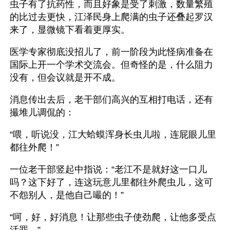
虫子有了抗药性，而且好象是受了刺激，数量繁殖
的比过去更快，江泽民身上爬满的虫子还叠起罗汉
来了，显微镜下看着更厚实。
医学专家彻底没招儿了，前一阶段为此怪病准备在
国际上开一个学术交流会。但奇怪的是，什么阻力
没有，但会议就是开不成。
消息传出去后，老干部们高兴的互相打电话，还有
撮堆儿调侃的：
“喂，听说没，江大蛤蟆浑身长虫儿啦，连屁眼儿里
都往外爬！”
一位老干部竖起中指说：“老江不是就好这一口儿
吗？这下好了，连这玩意儿里都往外爬虫儿，这可
不怨别人，是他自己嘬的！”
“呵，好，好消息！让那些虫子使劲爬，让他多受点