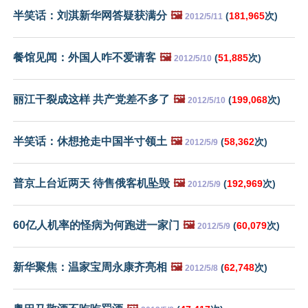
半笑话：刘淇新华网答疑获满分
🖼️
(
181,965
次)
2012/5/11
餐馆见闻：外国人咋不爱请客
🖼️
(
51,885
次)
2012/5/10
丽江干裂成这样 共产党差不多了
🖼️
(
199,068
次)
2012/5/10
半笑话：休想抢走中国半寸领土
🖼️
(
58,362
次)
2012/5/9
普京上台近两天 待售俄客机坠毁
🖼️
(
192,969
次)
2012/5/9
60亿人机率的怪病为何跑进一家门
🖼️
(
60,079
次)
2012/5/9
新华聚焦：温家宝周永康齐亮相
🖼️
(
62,748
次)
2012/5/8