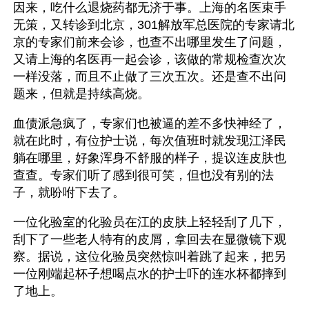
因来，吃什么退烧药都无济于事。上海的名医束手
无策，又转诊到北京，301解放军总医院的专家请北
京的专家们前来会诊，也查不出哪里发生了问题，
又请上海的名医再一起会诊，该做的常规检查次次
一样没落，而且不止做了三次五次。还是查不出问
题来，但就是持续高烧。
血债派急疯了，专家们也被逼的差不多快神经了，
就在此时，有位护士说，每次值班时就发现江泽民
躺在哪里，好象浑身不舒服的样子，提议连皮肤也
查查。专家们听了感到很可笑，但也没有别的法
子，就吩咐下去了。
一位化验室的化验员在江的皮肤上轻轻刮了几下，
刮下了一些老人特有的皮屑，拿回去在显微镜下观
察。据说，这位化验员突然惊叫着跳了起来，把另
一位刚端起杯子想喝点水的护士吓的连水杯都摔到
了地上。