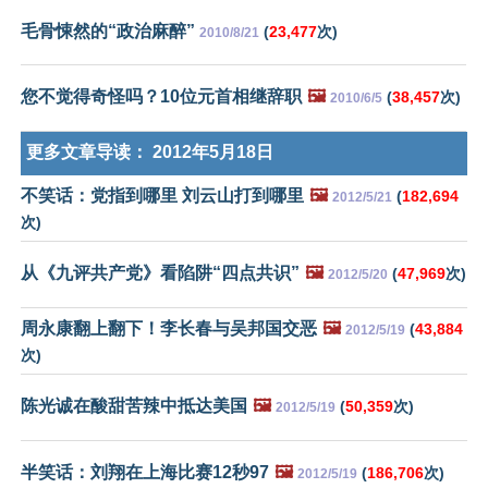
毛骨悚然的“政治麻醉”
(
23,477
次)
2010/8/21
您不觉得奇怪吗？10位元首相继辞职
🖼️
(
38,457
次)
2010/6/5
更多文章导读：
2012年5月18日
不笑话：党指到哪里 刘云山打到哪里
🖼️
(
182,694
2012/5/21
次)
从《九评共产党》看陷阱“四点共识”
🖼️
(
47,969
次)
2012/5/20
周永康翻上翻下！李长春与吴邦国交恶
🖼️
(
43,884
2012/5/19
次)
陈光诚在酸甜苦辣中抵达美国
🖼️
(
50,359
次)
2012/5/19
半笑话：刘翔在上海比赛12秒97
🖼️
(
186,706
次)
2012/5/19