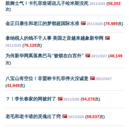
鼓舞士气！卡扎菲造谣说儿子哈米斯没死
(
56,202
2011/3/29
次)
金正日康生和老江的梦都超国际水准
🖼️
(
74,989
次)
2011/3/28
拿纳税人的钱不干人事 美国之音越来越象新华网
🖼️
(
76,128
次)
2011/3/28
为何新华网奚落奥巴马“被锁在白宫外”
🖼️
(
48,149
2011/3/27
次)
八宝山有空位！非盟称卡扎菲停火没诚意
🖼️
2011/3/27
(
41,949
次)
？！李长春家的网被封了
🖼️
(
54,278
次)
2011/3/26
老毛和老卡谁的灵魂出了窍
🖼️
(
59,537
次)
2011/3/26