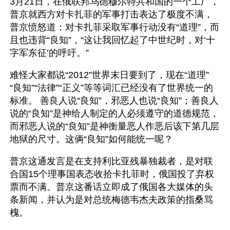
3月21日，在俄联邦乌德穆尔特共和国的一个工厂，
普京就西方对卡扎菲的军事打击表达了极度不满，
普京愤怒道：对卡扎菲采取军事行动没有“道理”，而
且也违背“良知”，“这让我回忆起了中世纪时，对‘十
字军东征’的呼吁。” 
难怪大家都说“2012”世界末日要到了，现在“道理”
“良知”“法律”“正义”等等词汇已经没有了世界统一的
标准。 善良人说“良知”，邪恶人也说“良知”；善良人
说的“良知”是神给人制定的人必须遵守的道德规范，
而邪恶人说的“良知”是神衡量恶人作恶后该下第几层
地狱的尺寸。这俩“良知”如何能统一呢？
普京这通发言是在支持利比亚残暴独裁者，是对联
合国15个理事国表态收拾卡扎菲时，俄国投了弃权
票而不满。普京这番话立即成了俄国各大媒体的头
条新闻，并认为是对总统梅德韦杰夫政策的指桑骂
槐。