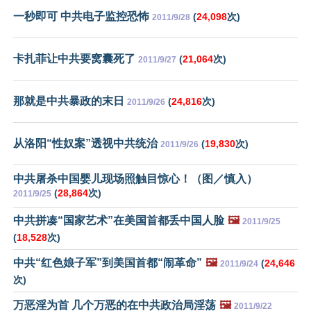
一秒即可 中共电子监控恐怖
(
24,098
次)
2011/9/28
卡扎菲让中共要窝囊死了
(
21,064
次)
2011/9/27
那就是中共暴政的末日
(
24,816
次)
2011/9/26
从洛阳“性奴案”透视中共统治
(
19,830
次)
2011/9/26
中共屠杀中国婴儿现场照触目惊心！（图／慎入）
(
28,864
次)
2011/9/25
中共拼凑“国家艺术”在美国首都丢中国人脸
🖼️
2011/9/25
(
18,528
次)
中共“红色娘子军”到美国首都“闹革命”
🖼️
(
24,646
2011/9/24
次)
万恶淫为首 几个万恶的在中共政治局淫荡
🖼️
2011/9/22