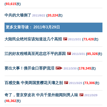
(
93,615
次)
中共的大墙倒了
(
20,224
次)
2011/9/22
更多文章导读：
2011年3月29日
大陆民众绝对应该知道这几个高招
🖼️
(
73,428
次)
2011/3/31
江的好友程维高至死忿忿不平的原因
🖼️
(
85,328
次)
2011/3/31
要出大事！佛开金口菩萨流泪
🖼️▶️
(
178,345
次)
2011/3/30
百感交集 中美两国赏樱花天壤之别
🖼️
(
73,306
次)
2011/3/29
奇了，普京穿皮衣 中共千里外能闻到男人味
🖼️
2011/3/29
(
46,362
次)