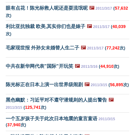
眼有点花！陈光标救人呢还是耍流氓呢
🖼️
(
57,632
2011/3/17
次)
利比亚抗独裁 欧美,其实你们也是婊子
🖼️
(
40,039
2011/3/17
次)
毛家现世报 外孙女未婚替人生二子
🖼️
(
77,242
次)
2011/3/17
中共在新华网代表"国际"开玩笑
🖼️
(
44,910
次)
2011/3/16
陈光标正在日本上演一出世界级闹剧
🖼️
(
56,895
次)
2011/3/15
黑色幽默：习近平对不遵守潜规则的人提出警告
🖼️
(
125,741
次)
2011/3/15
一个五岁孩子关于此次日本地震的童言童语
2011/3/15
(
37,940
次)