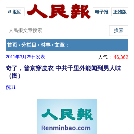
↺ 返回 
电子报
正體版
首页
分栏目
时事
文章
›
›
›
：
2011年3月29日
发表
人气：
46,362
奇了，普京穿皮衣 中共千里外能闻到男人味
（图）
倪丑