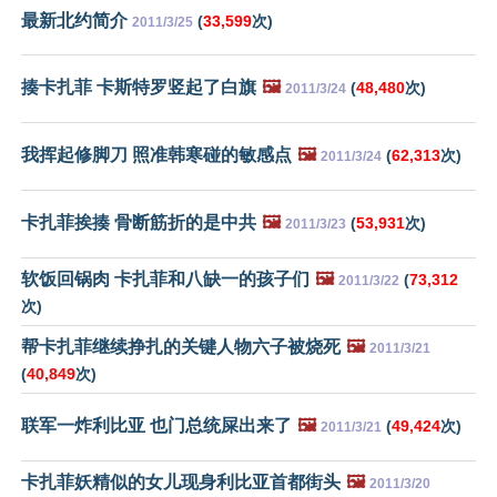
最新北约简介
(
33,599
次)
2011/3/25
揍卡扎菲 卡斯特罗竖起了白旗
🖼️
(
48,480
次)
2011/3/24
我挥起修脚刀 照准韩寒碰的敏感点
🖼️
(
62,313
次)
2011/3/24
卡扎菲挨揍 骨断筋折的是中共
🖼️
(
53,931
次)
2011/3/23
软饭回锅肉 卡扎菲和八缺一的孩子们
🖼️
(
73,312
2011/3/22
次)
帮卡扎菲继续挣扎的关键人物六子被烧死
🖼️
2011/3/21
(
40,849
次)
联军一炸利比亚 也门总统屎出来了
🖼️
(
49,424
次)
2011/3/21
卡扎菲妖精似的女儿现身利比亚首都街头
🖼️
2011/3/20