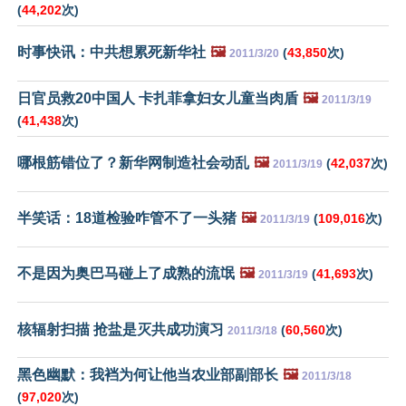
(
44,202
次)
时事快讯：中共想累死新华社
🖼️
(
43,850
次)
2011/3/20
日官员救20中国人 卡扎菲拿妇女儿童当肉盾
🖼️
2011/3/19
(
41,438
次)
哪根筋错位了？新华网制造社会动乱
🖼️
(
42,037
次)
2011/3/19
半笑话：18道检验咋管不了一头猪
🖼️
(
109,016
次)
2011/3/19
不是因为奥巴马碰上了成熟的流氓
🖼️
(
41,693
次)
2011/3/19
核辐射扫描 抢盐是灭共成功演习
(
60,560
次)
2011/3/18
黑色幽默：我裆为何让他当农业部副部长
🖼️
2011/3/18
(
97,020
次)