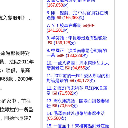
5. 四次滅佛曆史 結局雷同
(
167,858
次)
6. 剛「鏗鏘」完 中共官員就在朝
總統入獄服刑》，
遇難
🖼️
(
155,368
次)
7. ？！校車在哪裏
🖼️多▶️
(
141,201
次)
8. 半笑話：李長春最近有點犯暈
🖼️
(
136,128
次)
9. 中國正上演着南非驚心動魄的
任旅遊部長時對
一幕
🖼️▶️
(
133,228
次)
。法院2011年
10. 一虎八奶圖！周永康說艾未未
暗諷老江
🖼️
(
94,655
次)
元）賠償。最高
11. 2012前的一炸！愛因斯坦的相
5歲，2000年
對論是錯的
🖼️
(
90,172
次)
職。
12. 幻真幻假宋祖英 見江PK見羅
浩
🖼️
(
71,592
次)
部的家中，前往
13. 周永康講話，開場白談殺妻經
驗
🖼️
(
70,554
次)
拉姆拉的一所監
14. 毛澤東難以想像的奢靡生活
，開始他長達7
(
65,580
次)
15. 一隻血手！宋祖英點到老江最