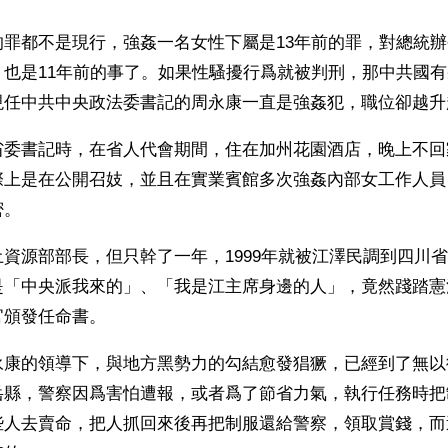
的罪都不是現行，強姦一名女性下屬是13年前的罪，對總統
，也是11年前的事了。如果性騷擾行爲就被判刑，那中共國
現任中共中央政法委書記的周永康一直是強姦犯，職位卻越升
省委書記時，在省人代會期間，住在加州花園酒店，晚上不回
際上是在公開召妓，並且在實業賓館多次強姦內部女工作人員
密。
資源部部長，但只幹了一年，1999年就被江澤民調到四川
是「中央派我來的」、「我是江主席身邊的人」，竟然踐踏憲
官頒發任命書。
永康的領導下，與地方黑勢力的勾結愈發猖獗，已經到了無以
岳縣，警察因爲害怕遭報，或者爲了節省力氣，執行任務時把
些人去賣命，把人抓回來後再把制服還給警察，領取賞錢，而