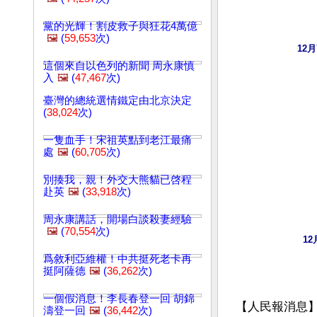
黨的光輝！割皮救子與狂花4萬億
🖼️
(
59,653
次)
12
這個來自以色列的新聞 周永康慎
入
🖼️
(
47,467
次)
臺灣的總統選情鐵定由北京決定
(
38,024
次)
一隻血手！宋祖英點到老江最痛
處
🖼️
(
60,705
次)
別揍我，親！外交大熊貓已啓程
赴英
🖼️
(
33,918
次)
周永康講話，開場白談殺妻經驗
🖼️
(
70,554
次)
1
爲敘利亞維權！中共挺死老卡再
挺阿薩德
🖼️
(
36,262
次)
一個假消息！李長春登一回 胡錦
【人民報消息
濤登一回
🖼️
(
36,442
次)