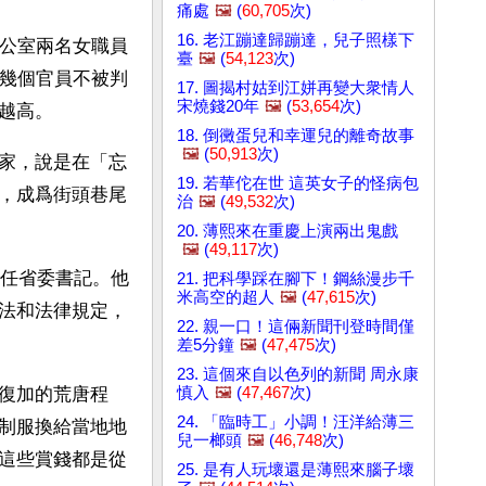
痛處
🖼️
(
60,705
次)
16. 老江蹦達歸蹦達，兒子照樣下
辦公室兩名女職員
臺
🖼️
(
54,123
次)
有幾個官員不被判
17. 圖揭村姑到江姘再變大衆情人
宋燒錢20年
🖼️
(
53,654
次)
越高。
18. 倒黴蛋兒和幸運兒的離奇故事
🖼️
(
50,913
次)
家，說是在「忘
19. 若華佗在世 這英女子的怪病包
，成爲街頭巷尾
治
🖼️
(
49,532
次)
20. 薄熙來在重慶上演兩出鬼戲
🖼️
(
49,117
次)
省任省委書記。他
21. 把科學踩在腳下！鋼絲漫步千
米高空的超人
🖼️
(
47,615
次)
法和法律規定，
22. 親一口！這倆新聞刊登時間僅
差5分鐘
🖼️
(
47,475
次)
23. 這個來自以色列的新聞 周永康
慎入
🖼️
(
47,467
次)
復加的荒唐程
24. 「臨時工」小調！汪洋給薄三
制服換給當地地
兒一榔頭
🖼️
(
46,748
次)
這些賞錢都是從
25. 是有人玩壞還是薄熙來腦子壞