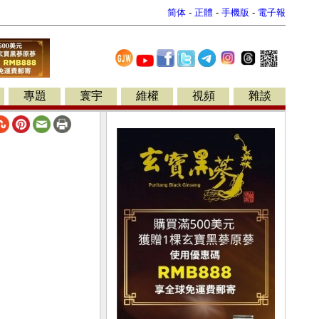
简体
-
正體
-
手機版
-
電子報
專題
寰宇
維權
視頻
雜談