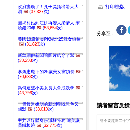
打印機版
政府癱瘓了！孔子獎捅出驚天大
洞
🖼️
(
37,327
次)
圖揭村姑到江姘再變大衆情人 宋
燒錢20年
🖼️
(
53,654
次)
分享至：
美國18歲鎮長PK湖北25歲女鎮長
🖼️
(
31,823
次)
新華網假新聞讓圖片給穿了幫
🖼️
(
39,293
次)
李鴻忠麾下的25歲美女當鎮長
🖼️
(
70,683
次)
爲何這些小美女長大會成妖孽
🖼️
(
43,796
次)
一個報道姚明的新聞稿既黑色又
讀者留言反饋
幽默
🖼️
(
33,010
次)
中共以媒體身份派駐特務 遭美議
員鐵板燒
🖼️
(
32,775
次)