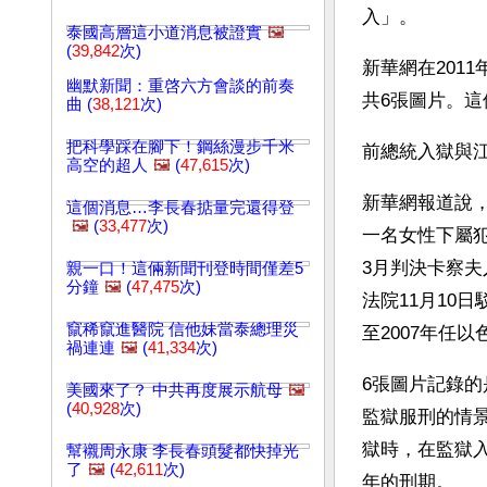
入」。
泰國高層這小道消息被證實
🖼️
(
39,842
次)
新華網在201
幽默新聞：重啓六方會談的前奏
共6張圖片。
曲 (
38,121
次)
把科學踩在腳下！鋼絲漫步千米
前總統入獄與
高空的超人
🖼️
(
47,615
次)
新華網報道說，
這個消息…李長春掂量完還得登
🖼️
(
33,477
次)
一名女性下屬犯
3月判決卡察夫
親一口！這倆新聞刊登時間僅差5
分鐘
🖼️
(
47,475
次)
法院11月10
竄稀竄進醫院 信他妹當泰總理災
至2007年任
禍連連
🖼️
(
41,334
次)
6張圖片記錄的
美國來了？ 中共再度展示航母
🖼️
(
40,928
次)
監獄服刑的情
獄時，在監獄
幫襯周永康 李長春頭髮都快掉光
了
🖼️
(
42,611
次)
年的刑期。