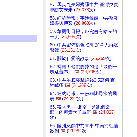
57. 馬英九夫婦齊舔中共 臺灣央廣
專訪艾未未 (
27,373
次)
58. 紐約時報：事涉敏感 中共整肅
娛樂與博客 (
26,868
次)
59. 華爾街日報；終究會有結束的
一天 (
26,609
次)
60. 中共密佈桃色陷阱 加拿大再敲
警鐘 (
26,151
次)
61. 關於仁愛的故事 (
25,269
次)
62. 裸體！他們脫掉的是「最後一
塊遮羞布」
🖼️
(
24,705
次)
63. 中共年底突擊燒錢3.5萬億 百
姓喊痛
🖼️
(
24,368
次)
64. 紐約時報：一份非比尋常的圖
表
🖼️
(
24,227
次)
65. 夜太黑──北京「超跑俱樂
部」的權貴太子黨們
🖼️
(
24,027
次)
66. 蘭州怒翻中共軍車 中南海紅牆
欲倒
🖼️
(
23,992
次)