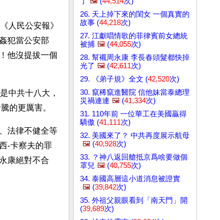
了
🖼️
(
44,514
次)
26. 天上掉下來的閨女 一個真實的
故事 (
44,218
次)
在《人民公安報》
27. 江獻唱情歌的菲律賓前女總統
姦犯當公安部
被捕
🖼️
(
44,055
次)
！他沒提拔一個
28. 幫襯周永康 李長春頭髮都快掉
光了
🖼️
(
42,611
次)
29. 《弟子規》全文 (
42,520
次)
30. 竄稀竄進醫院 信他妹當泰總理
年是中共十八大，
災禍連連
🖼️
(
41,334
次)
折騰的更厲害。
31. 110年前 一位華工在美國贏得
驕傲 (
41,111
次)
、法律不健全等
32. 美國來了？ 中共再度展示航母
🖼️
(
40,928
次)
西-卡察夫的罪
33. ？神八返回艙抵京爲啥要做個
永康絕對不合
罩兒
🖼️
(
40,755
次)
34. 泰國高層這小道消息被證實
🖼️
(
39,842
次)
35. 外祖父親眼看到「南天門」開
(
39,689
次)