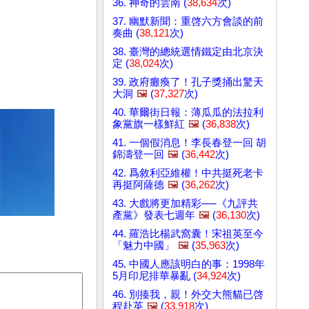
36. 神奇的雲南 (
38,634
次)
37. 幽默新聞：重啓六方會談的前
奏曲 (
38,121
次)
38. 臺灣的總統選情鐵定由北京決
定 (
38,024
次)
39. 政府癱瘓了！孔子獎捅出驚天
大洞
🖼️
(
37,327
次)
40. 華爾街日報：薄瓜瓜的法拉利
象黨旗一樣鮮紅
🖼️
(
36,838
次)
41. 一個假消息！李長春登一回 胡
錦濤登一回
🖼️
(
36,442
次)
42. 爲敘利亞維權！中共挺死老卡
再挺阿薩德
🖼️
(
36,262
次)
43. 大戲將更加精彩──《九評共
產黨》發表七週年
🖼️
(
36,130
次)
44. 羅浩比楊武窩囊！宋祖英至今
「魅力中國」
🖼️
(
35,963
次)
45. 中國人應該明白的事：1998年
5月印尼排華暴亂 (
34,924
次)
46. 別揍我，親！外交大熊貓已啓
程赴英
🖼️
(
33,918
次)