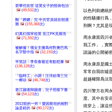
若華佗在世 這英女子的怪病包治
🖼️
(
49,532
次)
以色列前總統
的性騷擾行爲
剛「鏗鏘」完 中共官員就在朝遇
難
🖼️
(
155,368
次)
刑啊？尤其是
幻真幻假宋祖英 見江PK見羅浩
周永康當四川
🖼️
(
71,592
次)
我工作」，實
被解僱！俄女主播爲何對奧巴馬
名字豎中指
🖼️
(
32,193
次)
談論的公開祕
半笑話：李長春最近有點犯暈
🖼️
周永康原是國土
(
136,128
次)
常常自我吹噓
「臨時工」小調！汪洋給薄三兒
超越權限爲法
一榔頭
🖼️
(
46,748
次)
老江蹦達歸蹦達，兒子照樣下臺
四川警方在周
🖼️
(
54,123
次)
度。其中在安
2012前的一炸！愛因斯坦的相對
痞穿上，讓這
論是錯的
🖼️
(
90,172
次)