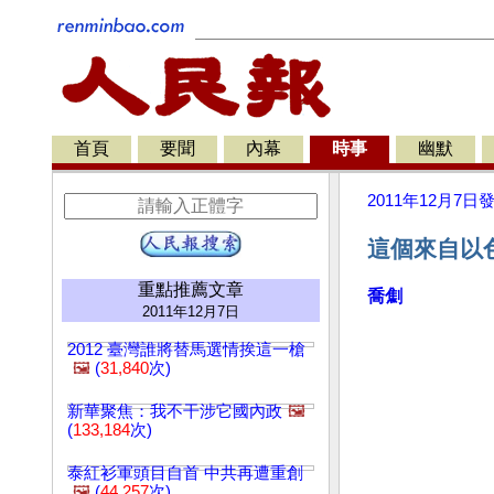
首頁
要聞
內幕
時事
幽默
2011年12月7日
這個來自以
重點推薦文章
喬劁
2011年12月7日
2012 臺灣誰將替馬選情挨這一槍
🖼️
(
31,840
次)
新華聚焦：我不干涉它國內政
🖼️
(
133,184
次)
泰紅衫軍頭目自首 中共再遭重創
🖼️
(
44,257
次)