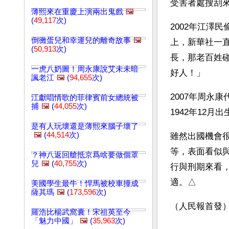
受害者處搜刮
薄熙來在重慶上演兩出鬼戲
🖼️
(
49,117
次)
2002年江澤
倒黴蛋兒和幸運兒的離奇故事
🖼️
上，新華社一
(
50,913
次)
長，那老百姓
一虎八奶圖！周永康說艾未未暗
好人！」
諷老江
🖼️
(
94,655
次)
2007年周永
江獻唱情歌的菲律賓前女總統被
捕
🖼️
(
44,055
次)
1942年12
是有人玩壞還是薄熙來腦子壞了
🖼️
(
44,514
次)
雖然出國機會
等，表面看似
？神八返回艙抵京爲啥要做個罩
兒
🖼️
(
40,755
次)
行與刑期來看
適。△
美國學生最牛！悍馬被校車撞成
薩其瑪
🖼️
(
173,596
次)
（人民報首發
羅浩比楊武窩囊！宋祖英至今
「魅力中國」
🖼️
(
35,963
次)
文章網址: http://w