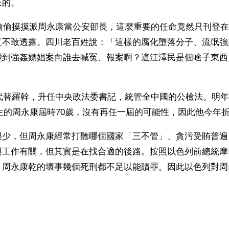
來的。
民偷偷摸摸派周永康當公安部長，這麼重要的任命竟然只刊登
直不敢透露。四川老百姓說：「這樣的腐化墮落分子、流氓強
碰到強姦嫖娼案向誰去喊冤、報案啊？這江澤民是個啥子東西
康代替羅幹，升任中央政法委書記，統管全中國的公檢法。明
月出生的周永康屆時70歲，沒有再任一屆的可能性，因此他今年
很少，但周永康經常打聽哪個國家「三不管」、貪污受賄普遍
與工作有關，但其實是在找合適的後路。按照以色列前總統摩
，周永康乾的壞事幾個死刑都不足以能贖罪。因此以色列對周
）
ww.renminbao.com/rmb/articles/2011/12/7/55727b.html