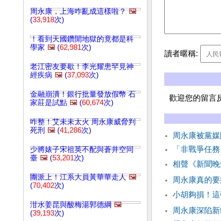
周永康，上海咋亂成這樣啦？
🖼️
(
33,918
次)
！看到天國鑽開地獄的竟都是科
學家
🖼️
(
62,981
次)
讀者暱稱:
老江密友要歇！李光耀患罕見神
經疾病
🖼️
(
37,093
次)
金融崩潰！銀行批量發放假幣 石
歡迎您的留言
家莊是試點
🖼️
(
60,674
次)
咋整！艾未未太火 周永康威脅判
死刑
🖼️
(
41,286
次)
周永康被黨媒
「非戰爭任務
少將婊子宋祖英不配與蒼井空同
臺
🖼️
(
53,201
次)
相聲《新聞晚
團派上！江系大員黃華華走人
🖼️
周永康真的
(
70,402
次)
小胡夠損！這
泔水姜昆與酸梅湯郭德綱
🖼️
周永康深陷新
(
39,193
次)