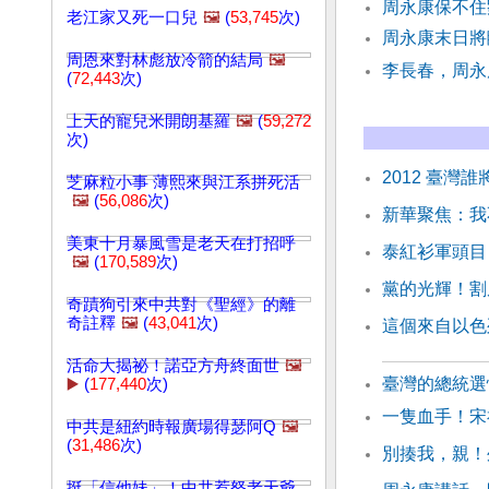
周永康保不住
老江家又死一口兒
🖼️
(
53,745
次)
周永康末日將
周恩來對林彪放冷箭的結局
🖼️
李長春，周永
(
72,443
次)
上天的寵兒米開朗基羅
🖼️
(
59,272
次)
2012 臺灣
芝麻粒小事 薄熙來與江系拼死活
🖼️
(
56,086
次)
新華聚焦：我
美東十月暴風雪是老天在打招呼
泰紅衫軍頭目
🖼️
(
170,589
次)
黨的光輝！割
奇蹟狗引來中共對《聖經》的離
奇註釋
🖼️
(
43,041
次)
這個來自以色
活命大揭祕！諾亞方舟終面世
🖼️
臺灣的總統選
▶️
(
177,440
次)
一隻血手！宋
中共是紐約時報廣場得瑟阿Q
🖼️
(
31,486
次)
別揍我，親！
挺「信他妹」！中共惹怒老天爺