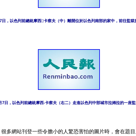
月7日，以色列前總統摩西□卡察夫（中）離開位於以色列南部的家中，前往監獄
2月7日，以色列前總統摩西-卡察夫（右二）走進以色列中部城市拉姆拉的一座
】很多網站刊登一些令膽小的人驚恐害怕的圖片時，會在題目