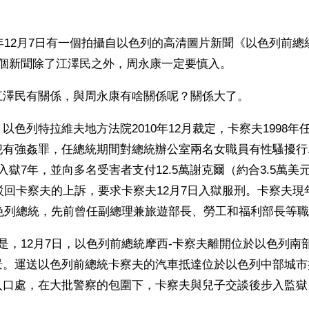
1年12月7日有一個拍攝自以色列的高清圖片新聞《以色列前
這個新聞除了江澤民之外，周永康一定要慎入。
江澤民有關係，與周永康有啥關係呢？關係大了。
以色列特拉維夫地方法院2010年12月裁定，卡察夫1998年
有強姦罪，任總統期間對總統辦公室兩名女職員有性騷擾行爲
入獄7年，並向多名受害者支付12.5萬謝克爾（約合3.5萬美
日駁回卡察夫的上訴，要求卡察夫12月7日入獄服刑。卡察夫現年6
以色列總統，先前曾任副總理兼旅遊部長、勞工和福利部長等
是，12月7日，以色列前總統摩西-卡察夫離開位於以色列南
景。運送以色列前總統卡察夫的汽車抵達位於以色列中部城市
入口處，在大批警察的包圍下，卡察夫與兒子交談後步入監獄