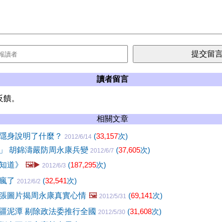
讀者留言
反饋。
相關文章
隱身說明了什麼？
(
33,157
次)
2012/6/14
」 胡錦濤嚴防周永康兵變
(
37,605
次)
2012/6/7
知道》
🖼️▶️
(
187,295
次)
2012/6/3
要瘋了
(
32,541
次)
2012/6/2
張圖片揭周永康真實心情
🖼️
(
69,141
次)
2012/5/31
疆泥潭 剔除政法委推行全國
(
31,608
次)
2012/5/30