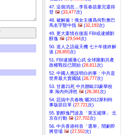
47. 這個消息…李長春掂量完還得
登
🖼️
(
33,477
次)
48. 被解僱！俄女主播爲何對奧巴
馬名字豎中指
🖼️
(
32,193
次)
49. 更大案情在後面 FBI或逮捕劉
醇逸
🖼️
(
29,544
次)
50. 道人之語蘊天機 七十年後終解
迷 (
28,855
次)
51. FBI逮捕潘心武 全球圍剿共產
政權戰役已開始 (
28,811
次)
52. 中國人應該明白的事：中共是
世界最大賣國賊 (
28,777
次)
53. 甘肅21死 中共贈歐23豪華校
車 海內外譁然
🖼️
(
28,381
次)
54. 惡搞中共春晚 曬2012犀利時
事版節目單 (
27,721
次)
55. 劉醇逸門波及「第五縱隊」 北
京在行動
🖼️
(
27,702
次)
56. 中共香港特首「選舉」鬧劇即
將登場
🖼️
(
27,552
次)