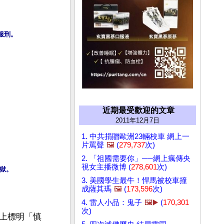
服刑。
近期最受歡迎的文章
2011年12月7日
1. 中共捐贈歐洲23輛校車 網上一
片罵聲
🖼️
(
279,737
次)
2. 「祖國需要你」──網上瘋傳央
視女主播微博 (
278,601
次)
監獄。
3. 美國學生最牛！悍馬被校車撞
成薩其瑪
🖼️
(
173,596
次)
4. 雷人小品：鬼子
🖼️▶️
(
170,301
次)
上標明「慎