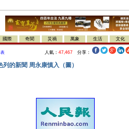
國際
奇聞
災禍
萬象
生活
文化
人氣：
47,467
分享：
發表
色列的新聞 周永康慎入（圖）