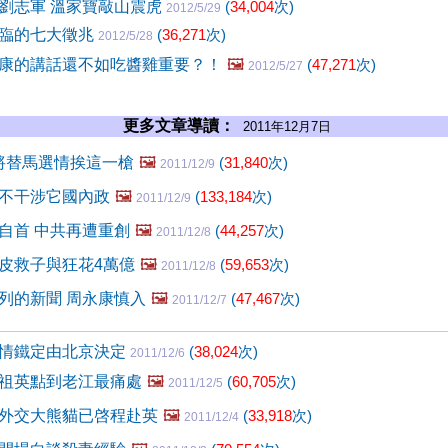
劉志軍 溫家寶敲山震虎
(
34,004
次)
2012/5/29
臨的七大徵兆
(
36,271
次)
2012/5/28
康的講話還不如吃醬雞重要？！
🖼️
(
47,271
次)
2012/5/27
更多文章導讀：
2011年12月7日
誰將替馬選情挨這一槍
🖼️
(
31,840
次)
2011/12/9
不干涉它國內政
🖼️
(
133,184
次)
2011/12/9
自首 中共再遭重創
🖼️
(
44,257
次)
2011/12/8
皮救子與狂花4萬億
🖼️
(
59,653
次)
2011/12/8
列的新聞 周永康慎入
🖼️
(
47,467
次)
2011/12/7
情鐵定由北京決定
(
38,024
次)
2011/12/6
祖英點到老江最痛處
🖼️
(
60,705
次)
2011/12/5
外交大熊貓已啓程赴英
🖼️
(
33,918
次)
2011/12/4