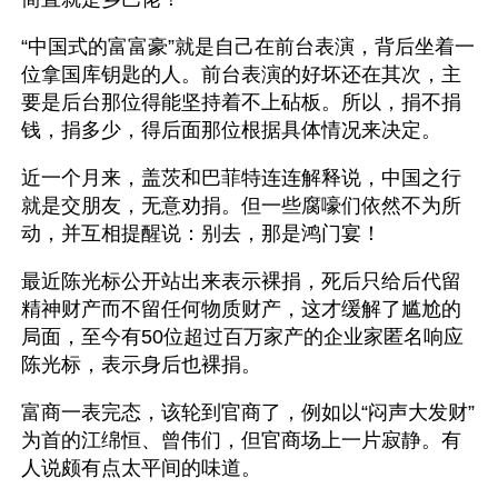
“中国式的富富豪”就是自己在前台表演，背后坐着一
位拿国库钥匙的人。前台表演的好坏还在其次，主
要是后台那位得能坚持着不上砧板。所以，捐不捐
钱，捐多少，得后面那位根据具体情况来决定。
近一个月来，盖茨和巴菲特连连解释说，中国之行
就是交朋友，无意劝捐。但一些腐嚎们依然不为所
动，并互相提醒说：别去，那是鸿门宴！
最近陈光标公开站出来表示裸捐，死后只给后代留
精神财产而不留任何物质财产，这才缓解了尴尬的
局面，至今有50位超过百万家产的企业家匿名响应
陈光标，表示身后也裸捐。 
富商一表完态，该轮到官商了，例如以“闷声大发财”
为首的江绵恒、曾伟们，但官商场上一片寂静。有
人说颇有点太平间的味道。