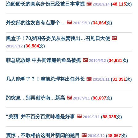
渔船船长的真实身份已经被日本掌握
🖼️
(
48,115
次)
2010/9/14
外交部的这发言有点那个…
🖼️
(
34,864
次)
2010/9/13
黑盒子！70岁国务委员从被窝拽出…召见日大使
🖼️
(
36,584
次)
2010/9/12
菲总统放肆 中共间谍船钓鱼岛被抓
🖼️
(
34,631
次)
2010/9/12
几人能明了？！澳前总理将出任外长
🖼️
(
31,391
次)
2010/9/11
趵突泉，别再创济南…新高
🖼️
(
90,697
次)
2010/9/11
“美丽”并不百分百意味着是好事
🖼️
(
58,335
次)
2010/9/11
震惊，不敢相信这图片新闻的题目
🖼️
(
48,067
次)
2010/9/10