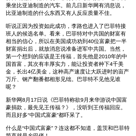
乘坐比亚迪制造的汽车。前几日新华网有消息说，
比亚迪制造的什么东西又有人反应质量不佳。
听说正因为投资如此成功，李路也进入了巴菲特接
班人的候选名单。看来，巴菲特对中共国的财富有
相当的信心，所以在美国成功劝到40位富豪把一半
财富捐出后，就放消息说准备进军中共国。当然，
第一个想到的应该是王传福，首先他是2010年的中
国首富，其次有丰厚实力，能让投资者种下4千美
金，长出4亿美金，这种高产速度让大跃进时的亩产
万斤、钢产翻番都相形见绌。巴菲特不见他见谁
呢？
新华网8月17日说《巴菲特称欲9月来华游说中国富
豪捐款，最先见王传福？》，没听到王传福回应。
而且好多“中国式富豪”都吓呆了。
什么是“中国式富豪”？连这都不知道，盖茨和巴菲特
简直就是乡巴佬！