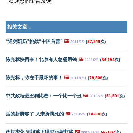
欢迎您的留言反馈。
相关文章：
“送粥奶奶”挑战“中国首善”
🖼️
(
37,249
次)
2011/2/9
陈光标快回来！北京有人急需用钱
🖼️
(
64,154
次)
2011/2/1
陈光标，你在干最坏的事！
🖼️
(
79,506
次)
2011/1/31
中共政坛最丑狗比赛：一个比一个丑
🖼️
(
51,501
次)
2010/7/2
活的折腾够了 又来折腾死的
🖼️
(
14,838
次)
2010/2/2
政坛变化 宋祖英下课彭丽媛获奖
🖼️
(
45,867
次)
2007/12/18