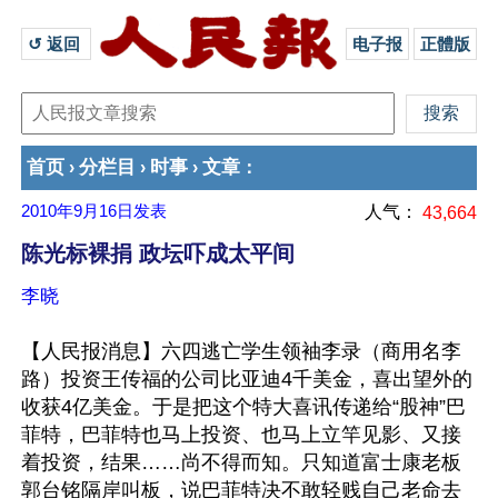
↺ 返回 
电子报
正體版
首页
分栏目
时事
文章
›
›
›
：
2010年9月16日
发表
人气：
43,664
陈光标裸捐 政坛吓成太平间
李晓
【人民报消息】六四逃亡学生领袖李录（商用名李
路）投资王传福的公司比亚迪4千美金，喜出望外的
收获4亿美金。于是把这个特大喜讯传递给“股神”巴
菲特，巴菲特也马上投资、也马上立竿见影、又接
着投资，结果……尚不得而知。只知道富士康老板
郭台铭隔岸叫板，说巴菲特决不敢轻贱自己老命去