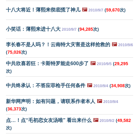
十八大将近！薄熙来彻底慌了神儿
🖼️
(
59,670
次)
2010/9/7
小笑话：薄熙来进十八大
(
94,285
次)
2010/9/7
李长春不是人吗？！云南特大灾害是这样抢救的
🖼️
2010/9/6
(
75,026
次)
中共欣喜若狂：卡斯特罗能走600步了
🖼️
(
29,295
2010/9/5
次)
中共终承认：不答应菲枪手任何条件
🖼️
(
34,908
次)
2010/9/4
新华网声明：如有问题，请联系作者本人
🖼️
2010/9/4
(
36,373
次)
点…！点“毛初恋女友汤唯” 看出来什么
🖼️
(
49,582
2010/9/2
次)