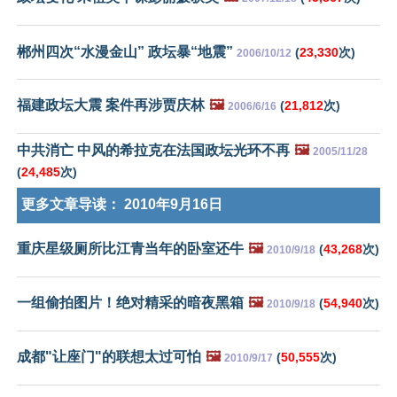
郴州四次“水漫金山” 政坛暴“地震”
(
23,330
次)
2006/10/12
福建政坛大震 案件再涉贾庆林
🖼️
(
21,812
次)
2006/6/16
中共消亡 中风的希拉克在法国政坛光环不再
🖼️
2005/11/28
(
24,485
次)
更多文章导读：
2010年9月16日
重庆星级厕所比江青当年的卧室还牛
🖼️
(
43,268
次)
2010/9/18
一组偷拍图片！绝对精采的暗夜黑箱
🖼️
(
54,940
次)
2010/9/18
成都"让座门"的联想太过可怕
🖼️
(
50,555
次)
2010/9/17