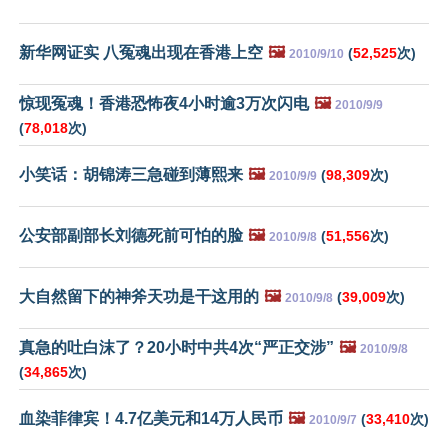
新华网证实 八冤魂出现在香港上空
🖼️
(
52,525
次)
2010/9/10
惊现冤魂！香港恐怖夜4小时逾3万次闪电
🖼️
2010/9/9
(
78,018
次)
小笑话：胡锦涛三急碰到薄熙来
🖼️
(
98,309
次)
2010/9/9
公安部副部长刘德死前可怕的脸
🖼️
(
51,556
次)
2010/9/8
大自然留下的神斧天功是干这用的
🖼️
(
39,009
次)
2010/9/8
真急的吐白沫了？20小时中共4次“严正交涉”
🖼️
2010/9/8
(
34,865
次)
血染菲律宾！4.7亿美元和14万人民币
🖼️
(
33,410
次)
2010/9/7