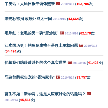
半笑话：人民日报专访薄熙来
🖼️
(
103,705
次)
2010/9/17
陈光标裸捐 政坛吓成太平间
(
43,664
次)
2010/9/16
毛岸红！老毛的另一碗“蛋炒饭”
🖼️
(
62,178
次)
2010/9/16
江卖国历史！钓鱼岛摩擦不是领土主权问题
🖼️
2010/9/16
(
54,474
次)
他帮我们瞧眼睛以外的这个真实世界
🖼️
(
41,426
次)
2010/9/15
导致曾荫权失宠的“香港家书”
🖼️
(
39,757
次)
2010/9/14
畜生不如！新华网，这是人应该讨论的话题吗？
🖼️
(
45,561
次)
2010/9/14