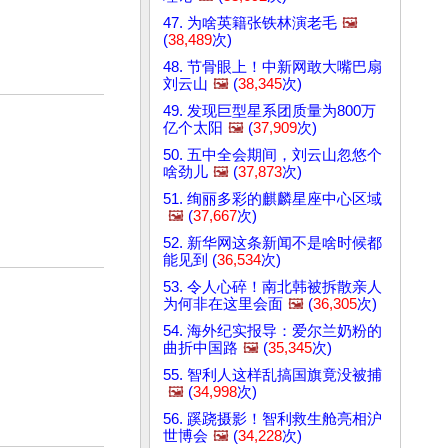
47. 为啥英籍张铁林演老毛
🖼️
(
38,489
次)
48. 节骨眼上！中新网敢大嘴巴扇
刘云山
🖼️
(
38,345
次)
49. 发现巨型星系团质量为800万
亿个太阳
🖼️
(
37,909
次)
50. 五中全会期间，刘云山忽悠个
啥劲儿
🖼️
(
37,873
次)
51. 绚丽多彩的麒麟星座中心区域
🖼️
(
37,667
次)
52. 新华网这条新闻不是啥时候都
能见到 (
36,534
次)
53. 令人心碎！南北韩被拆散亲人
为何非在这里会面
🖼️
(
36,305
次)
54. 海外纪实报导：爱尔兰奶粉的
曲折中国路
🖼️
(
35,345
次)
55. 智利人这样乱搞国旗竟没被捕
🖼️
(
34,998
次)
56. 蹊跷摄影！智利救生舱亮相沪
世博会
🖼️
(
34,228
次)