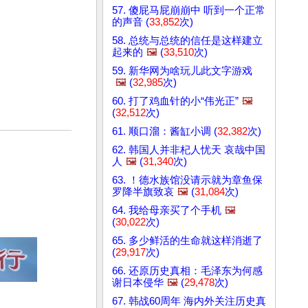
57. 傻屁马屁崩崩中 听到一个正常
的声音 (
33,852
次)
58. 总统与总统的信任是这样建立
起来的
🖼️
(
33,510
次)
59. 新华网为啥玩儿此文字游戏
🖼️
(
32,985
次)
60. 打了鸡血针的小“伟光正”
🖼️
(
32,512
次)
61. 顺口溜：酱缸小调 (
32,382
次)
62. 韩国人并非杞人忧天 哀哉中国
人
🖼️
(
31,340
次)
63. ！德水族馆没请示就为章鱼保
罗降半旗致哀
🖼️
(
31,084
次)
64. 我给母亲买了个手机
🖼️
(
30,022
次)
65. 多少鲜活的生命就这样消逝了
(
29,917
次)
66. 还原历史真相：毛泽东为何感
谢日本侵华
🖼️
(
29,478
次)
67. 韩战60周年 海内外关注历史真