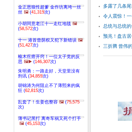
多露了几条尾
金正恩狼性超爹 金作坊离垮一丝
丝
🖼️
(
41,319
次)
令人震惊！一
小胡同意老江十一走红地毯
🖼️
总统与总统的
(
58,572
次)
预兆！盘古居
十一 港首曾荫权又犯下新错误
🖼️
(
51,427
次)
三折腾 曾伟
榆木疙瘩开窍！一位太子党的反
思
🖼️▶️
(
146,307
次)
朱明勇：一路走好，天堂里没有
刑讯 (
34,859
次)
胡锦涛为何阻止不了薄熙来的疯
狂 (
62,815
次)
乱套了！生姜也整容
🖼️
(
75,575
次)
薄书记黑打 离奇车祸又死个打手
🖼️
(
45,153
次)