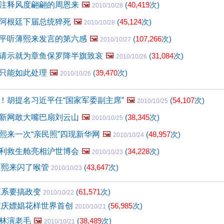
注释风度翩翩的周恩来
🖼️
(
40,419
次)
2010/10/28
阿根廷下届总统猝死
🖼️
(
45,124
次)
2010/10/28
平听薄熙来发言的第六感
🖼️
(
107,266
次)
2010/10/27
请示就为章鱼保罗降半旗致哀
🖼️
(
31,084
次)
2010/10/26
只能如此处理
🖼️
(
39,470
次)
2010/10/26
！胡提名习近平任“国家军委副主席”
🖼️
(
54,107
次)
2010/10/25
新网敢大嘴巴扇刘云山
🖼️
(
38,345
次)
2010/10/25
熙来一次“亲民照”四现新华网
🖼️
(
48,957
次)
2010/10/24
利救生舱亮相沪世博会
🖼️
(
34,228
次)
2010/10/23
薄熙来闪了喉管
(
43,647
次)
2010/10/23
江系要搞政变
(
61,571
次)
2010/10/22
重庆嫖娼花样世界首创
(
56,985
次)
2010/10/21
林演老毛
🖼️
(
38,489
次)
2010/10/21