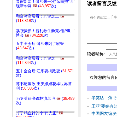
造假新闻！薄熙来一次“亲民照”四
读者留言反馈
现新华网
🖼️
(
48,957
次)
和台湾高层看：九评之二
🖼️
(
113,819
次)
蹊跷摄影！智利救生舱亮相沪世
博会
🖼️
(
34,228
次)
五中全会后 薄熙来闪了喉管
(
43,647
次)
读者暱称:
和台湾高层看：九评之一
🖼️
(
112,844
次)
五中全会后 江系要搞政变 (
61,571
次)
欢迎您的留言
薄书记当政 重庆嫖娼花样世界首
创 (
56,985
次)
半笑话：薄书
为啥英籍张铁林演老毛
🖼️
(
38,489
次)
王菲“要嫁有
打了鸡血针的小“伟光正”
🖼️
中国网友编发