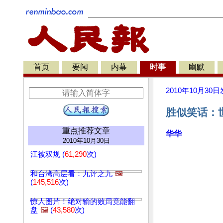
首页
要闻
内幕
时事
幽默
2010年10月30日
胜似笑话：
重点推荐文章
华华
2010年10月30日
江被双规 (
61,290
次)
和台湾高层看：九评之九
🖼️
(
145,516
次)
惊人图片！绝对输的败局竟能翻
盘
🖼️
(
43,580
次)