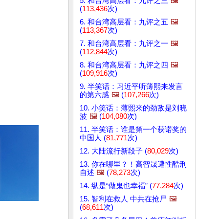
5. 和台湾高层看：九评之三
🖼️
(
113,436
次)
6. 和台湾高层看：九评之五
🖼️
(
113,367
次)
7. 和台湾高层看：九评之一
🖼️
(
112,844
次)
8. 和台湾高层看：九评之四
🖼️
(
109,916
次)
9. 半笑话：习近平听薄熙来发言
的第六感
🖼️
(
107,266
次)
10. 小笑话：薄熙来的劲敌是刘晓
波
🖼️
(
104,080
次)
11. 半笑话：谁是第一个获诺奖的
中国人 (
81,771
次)
12. 大陆流行新段子 (
80,029
次)
13. 你在哪里？！高智晟遭性酷刑
自述
🖼️
(
78,273
次)
14. 纵是“做鬼也幸福” (
77,284
次)
15. 智利在救人 中共在抢尸
🖼️
(
68,611
次)