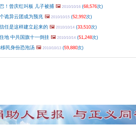
巴！曾庆红叫板 儿子被捕
🖼️
(
68,576
次)
2010/10/16
个诡异云团成为预兆
🖼️
(
52,992
次)
2010/10/15
信任是这样建立起来的
🖼️
(
33,510
次)
2010/10/14
住地 中共国旗十一倒挂
🖼️
(
51,248
次)
2010/10/14
的移民身份恐泡汤
🖼️
(
59,880
次)
2010/10/13