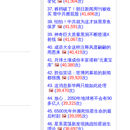
变化
🖼️
(
41,904
次)
37. 裤裆破了！朝日新闻周刊被收
买 替中共擦屁股 (
41,606
次)
38. 怕怕！中共就为这才抹黑章鱼
保罗
🖼️
(
41,591
次)
39. 神奇巨大质量黑洞不断喷涌X
射线
🖼️
(
41,067
次)
40. 成语大全这样注释风度翩翩的
周恩来
🖼️
(
40,419
次)
41. 月球土壤成份丰富堪称"元素宝
库"
🖼️
(
40,380
次)
42. 胜似笑话：世博闭幕前的新闻
都很拽
🖼️
(
39,920
次)
43. 这消息新华网只能如此处理
🖼️
(
39,470
次)
44. 放心，2050年地球将不会有90
多亿人 (
39,315
次)
45. 6500光年外濒死恒星生命的最
后时刻
🖼️
(
39,095
次)
46. 星系震荡新发现挑战恒星诞生
理论
🖼️
(
38,692
次)