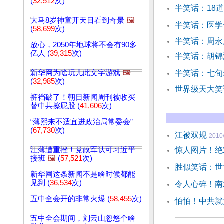
(
32,512
次)
半笑话：18
大马8岁神童开天目看到奇景
🖼️
半笑话：医学
(
58,699
次)
半笑话：周永
放心，2050年地球将不会有90多
亿人 (
39,315
次)
半笑话：胡锦
新华网为啥玩儿此文字游戏
🖼️
半笑话：七旬
(
32,985
次)
世界级天大笑
裤裆破了！朝日新闻周刊被收买
替中共擦屁股 (
41,606
次)
“薄熙来不适宜进政治局常委会”
(
67,730
次)
江被双规
2010
江薄遭重挫！党政军认可习近平
惊人图片！绝
接班
🖼️
(
57,521
次)
胜似笑话：世
新华网这条新闻不是啥时候都能
见到 (
36,534
次)
令人心碎！南
五中全会开的非常火爆 (
58,455
次)
怕怕！中共就
五中全会期间，刘云山忽悠个啥