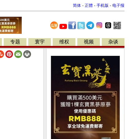
简体
-
正體
-
手机版
-
电子报
专题
寰宇
维权
视频
杂谈