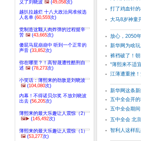
义了刘晓波
🖼️
(
49,058
次)
打了鸡血针的
越扒拉越烂 十八大政治局准候选
人名单 (
60,559
次)
大马8岁神童
党制造这颗人肉炸弹的过程挺辛
苦
🖼️
(
43,665
次)
放心，2050
傻屁马屁崩崩中 听到一个正常的
新华网为啥玩
声音 (
33,852
次)
裤裆破了！朝
你在哪里？！高智晟遭性酷刑自
“薄熙来不适
述
🖼️
(
78,273
次)
江薄遭重挫！
小笑话：薄熙来的劲敌是刘晓波
🖼️
(
104,080
次)
新华网这条新
内幕！不得诺贝尔奖 不放刘晓波
五中全会开
出去 (
56,205
次)
五中全会期间
薄熙来的最大乐趣让人震惊（2）
🖼️▶️
(
145,492
次)
五中全会 北
智利人这样乱
薄熙来的最大乐趣让人震惊（1）
🖼️
(
53,277
次)