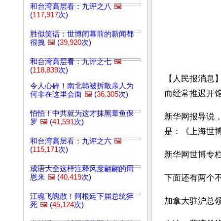
和台湾高层看：九评之八
🖼️
(
117,917
次)
胜似笑话：世博闭幕前的新闻都
很拽
🖼️
(
39,920
次)
和台湾高层看：九评之七
🖼️
(
118,839
次)
【人民报消息】
令人心碎！南北韩被拆散亲人为
而经常推迟开
何非在这里会面
🖼️
(
36,305
次)
怕怕！中共就为这才抹黑章鱼保
新华网报导说
罗
🖼️
(
41,591
次)
是：《上海世博
和台湾高层看：九评之六
🖼️
(
115,171
次)
新华网世博专
成语大全这样注释风度翩翩的周
恩来
🖼️
(
40,419
次)
下面还有两个
江魂飞魄散！阿根廷下届总统猝
加拿大驻沪总
死
🖼️
(
45,124
次)