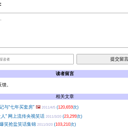
:
读者留言
反馈。
相关文章
记与“七年买套房”
🖼️
(
120,659
次)
2011/4/5
盐人” 网上流传央视笑话
(
23,299
次)
2011/3/20
爆笑抢盐笑话集锦
(
103,210
次)
2011/3/20