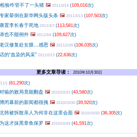
道检验咋管不了一头猪
🖼️
(
109,016
次)
2011/3/19
专家晕倒在新华网头版头条
🖼️
(
107,503
次)
2011/3/13
康置李长春于死地
(
113,581
次)
2011/3/7
涛也不能例外
🖼️
(
109,627
次)
2011/3/4
老汉修复处女膜…感恩
🖼️
(
106,035
次)
2011/2/26
话的“血染的风采”
(
22,636
次)
2011/2/13
更多文章导读：
2010年10月30日
(
61,290
次)
/11/1
对输的败局竟能翻盘
🖼️
(
43,580
次)
2010/10/31
博闭幕前的新闻都很拽
🖼️
(
39,920
次)
2010/10/30
北韩被拆散亲人为何非在这里会面
🖼️
(
36,305
次)
2010/10/30
为这才抹黑章鱼保罗
🖼️
(
41,591
次)
2010/10/29