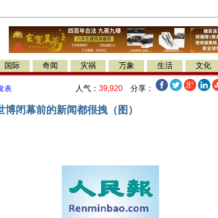
国际
奇闻
灾祸
万象
生活
文化
人气：
39,920
分享：
发表
世博闭幕前的新闻都很拽（图）