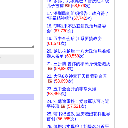
16. 多露了几条尾巴！曾庆红叫板
儿子被捕
🖼️
(
68,576
次)
17. 深圳民间组织报告：政府得了
“狂暴精神病” (
67,742
次)
18. “薄熙来不适宜进政治局常委
会” (
67,730
次)
19. 五中全会后 江系要搞政变
(
61,571
次)
20. 越扒拉越烂 十八大政治局准候
选人名单 (
60,559
次)
21. 三折腾 曾伟的移民身份恐泡汤
🖼️
(
59,880
次)
22. 大马8岁神童开天目看到奇景
🖼️
(
58,699
次)
23. 五中全会开的非常火爆
(
58,455
次)
24. 江薄遭重挫！党政军认可习近
平接班
🖼️
(
57,521
次)
25. 薄书记当政 重庆嫖娼花样世界
首创 (
56,985
次)
26. 薄搬出丈母娘！胡提名习近平