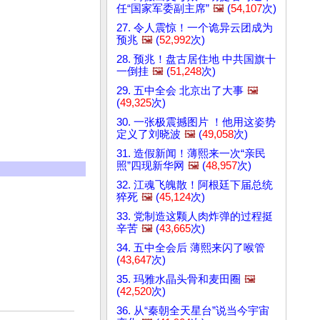
任“国家军委副主席”
🖼️
(
54,107
次)
27. 令人震惊！一个诡异云团成为
预兆
🖼️
(
52,992
次)
28. 预兆！盘古居住地 中共国旗十
一倒挂
🖼️
(
51,248
次)
29. 五中全会 北京出了大事
🖼️
(
49,325
次)
30. 一张极震撼图片 ！他用这姿势
定义了刘晓波
🖼️
(
49,058
次)
31. 造假新闻！薄熙来一次“亲民
照”四现新华网
🖼️
(
48,957
次)
32. 江魂飞魄散！阿根廷下届总统
猝死
🖼️
(
45,124
次)
33. 党制造这颗人肉炸弹的过程挺
辛苦
🖼️
(
43,665
次)
34. 五中全会后 薄熙来闪了喉管
(
43,647
次)
35. 玛雅水晶头骨和麦田圈
🖼️
(
42,520
次)
36. 从“秦朝全天星台”说当今宇宙