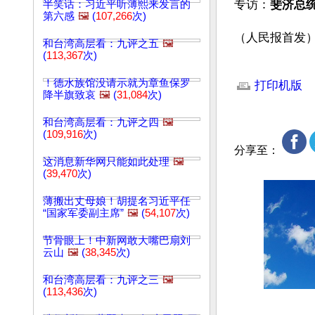
专访：
斐济总
半笑话：习近平听薄熙来发言的
第六感
🖼️
(
107,266
次)
（人民报首发
和台湾高层看：九评之五
🖼️
(
113,367
次)
文章网址: http://w
！德水族馆没请示就为章鱼保罗
打印机版
降半旗致哀
🖼️
(
31,084
次)
和台湾高层看：九评之四
🖼️
(
109,916
次)
分享至：
这消息新华网只能如此处理
🖼️
(
39,470
次)
薄搬出丈母娘！胡提名习近平任
“国家军委副主席”
🖼️
(
54,107
次)
节骨眼上！中新网敢大嘴巴扇刘
云山
🖼️
(
38,345
次)
和台湾高层看：九评之三
🖼️
(
113,436
次)