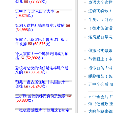
劲儿
🖼️
(
37,873
次)
成语大全这样
江魂飞魄散！
五中全会 北京出了大事
🖼️
(
49,325
次)
半笑话：习近
智利人这样乱搞国旗竟没被捕
🖼️
！德水族馆没
(
34,998
次)
这消息新华网
多露了几条尾巴！曾庆红叫板 儿
子被捕
🖼️
(
68,576
次)
薄搬出丈母娘
令人震惊！一个诡异云团成为预
兆
🖼️
(
52,992
次)
节骨眼上！中
造假新闻！薄
总统与总统的信任是这样建立起
来的
🖼️
(
33,510
次)
蹊跷摄影！智
预兆！盘古居住地 中共国旗十一
五中全会后 
倒挂
🖼️
(
51,248
次)
三折腾 曾伟的移民身份恐泡汤
🖼️
五中全会后 
(
59,880
次)
薄书记当政 
一张极震撼图片 ！他用这姿势定
为啥英籍张铁