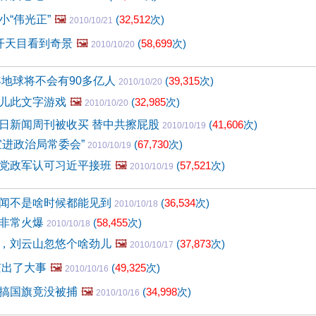
小“伟光正”
🖼️
(
32,512
次)
2010/10/21
开天目看到奇景
🖼️
(
58,699
次)
2010/10/20
年地球将不会有90多亿人
(
39,315
次)
2010/10/20
儿此文字游戏
🖼️
(
32,985
次)
2010/10/20
日新闻周刊被收买 替中共擦屁股
(
41,606
次)
2010/10/19
宜进政治局常委会”
(
67,730
次)
2010/10/19
党政军认可习近平接班
🖼️
(
57,521
次)
2010/10/19
闻不是啥时候都能见到
(
36,534
次)
2010/10/18
的非常火爆
(
58,455
次)
2010/10/18
，刘云山忽悠个啥劲儿
🖼️
(
37,873
次)
2010/10/17
京出了大事
🖼️
(
49,325
次)
2010/10/16
搞国旗竟没被捕
🖼️
(
34,998
次)
2010/10/16