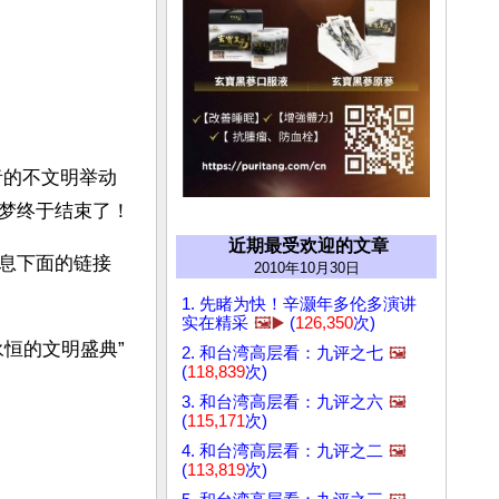
者的不文明举动
梦终于结束了！
近期最受欢迎的文章
息下面的链接
2010年10月30日
1. 先睹为快！辛灏年多伦多演讲
实在精采
🖼️▶️
(
126,350
次)
恒的文明盛典”
2. 和台湾高层看：九评之七
🖼️
(
118,839
次)
3. 和台湾高层看：九评之六
🖼️
(
115,171
次)
4. 和台湾高层看：九评之二
🖼️
(
113,819
次)