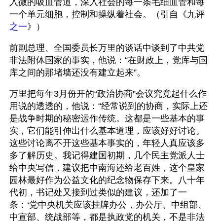
入微的吸血管道，深入社会的每一条毛细血管和每
一个单元细胞，控制和操纵着社会。（引自《九评
之一
》） 
前副总理、全国委员长万里的谈话中谈到了中共党
非法附体国家的事实，他说：“在财政上，党库与国
库之间的那堵墙还没有建立起来”。 
万里把每年3月份开的“政治协商”会议究竟起什么作
用说的透透的，他说：“经常说到的协商，实际上还
是战争时期的秘密运作传统。这都是一些基本的事
实，它们能引伸出什么基本道理，应该好好讨论。
这些讨论离不开这些基本事实的，年轻人真应该多
多了解历史。我记得建国初期，几个民主党派人士
给中央写信，建议把中南海还给老百姓，这个皇家
园林最好作为公益文化的纪念物保存下来。八十年
代初，书记处又接到过类似的建议，还加了一
条：‘党中央机关应该挂牌办公，办公厅、中组部、
中宣部、统战部等，都是执政党的机关，不是非法