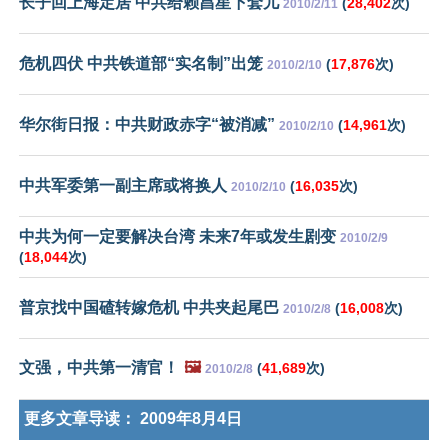
长子回上海定居 中共给赖昌星下套儿
(
28,402
次)
2010/2/11
危机四伏 中共铁道部“实名制”出笼
(
17,876
次)
2010/2/10
华尔街日报：中共财政赤字“被消减”
(
14,961
次)
2010/2/10
中共军委第一副主席或将换人
(
16,035
次)
2010/2/10
中共为何一定要解决台湾 未来7年或发生剧变
2010/2/9
(
18,044
次)
普京找中国碴转嫁危机 中共夹起尾巴
(
16,008
次)
2010/2/8
文强，中共第一清官！
🖼️
(
41,689
次)
2010/2/8
更多文章导读：
2009年8月4日