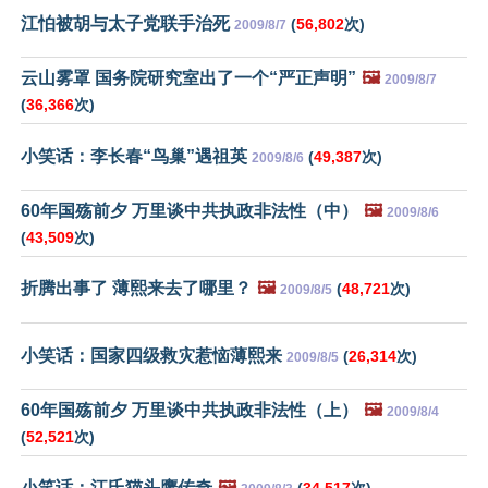
江怕被胡与太子党联手治死
(
56,802
次)
2009/8/7
云山雾罩 国务院研究室出了一个“严正声明”
🖼️
2009/8/7
(
36,366
次)
小笑话：李长春“鸟巢”遇祖英
(
49,387
次)
2009/8/6
60年国殇前夕 万里谈中共执政非法性（中）
🖼️
2009/8/6
(
43,509
次)
折腾出事了 薄熙来去了哪里？
🖼️
(
48,721
次)
2009/8/5
小笑话：国家四级救灾惹恼薄熙来
(
26,314
次)
2009/8/5
60年国殇前夕 万里谈中共执政非法性（上）
🖼️
2009/8/4
(
52,521
次)
小笑话：江氏猫头鹰传奇
🖼️
(
34,517
次)