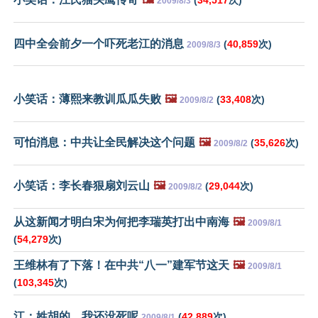
2009/8/3
四中全会前夕一个吓死老江的消息
(
40,859
次)
2009/8/3
小笑话：薄熙来教训瓜瓜失败
🖼️
(
33,408
次)
2009/8/2
可怕消息：中共让全民解决这个问题
🖼️
(
35,626
次)
2009/8/2
小笑话：李长春狠扇刘云山
🖼️
(
29,044
次)
2009/8/2
从这新闻才明白宋为何把李瑞英打出中南海
🖼️
2009/8/1
(
54,279
次)
王维林有了下落！在中共“八一”建军节这天
🖼️
2009/8/1
(
103,345
次)
江：姓胡的，我还没死呢
(
42,889
次)
2009/8/1