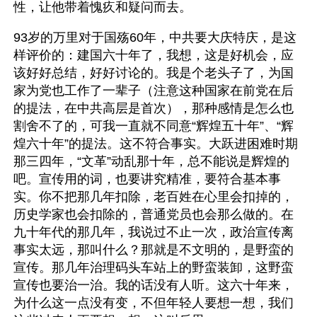
性，让他带着愧疚和疑问而去。
93岁的万里对于国殇60年，中共要大庆特庆，是这
样评价的：建国六十年了，我想，这是好机会，应
该好好总结，好好讨论的。我是个老头子了，为国
家为党也工作了一辈子（注意这种国家在前党在后
的提法，在中共高层是首次），那种感情是怎么也
割舍不了的，可我一直就不同意“辉煌五十年”、“辉
煌六十年”的提法。这不符合事实。大跃进困难时期
那三四年，“文革”动乱那十年，总不能说是辉煌的
吧。宣传用的词，也要讲究精准，要符合基本事
实。你不把那几年扣除，老百姓在心里会扣掉的，
历史学家也会扣除的，普通党员也会那么做的。在
九十年代的那几年，我说过不止一次，政治宣传离
事实太远，那叫什么？那就是不文明的，是野蛮的
宣传。那几年治理码头车站上的野蛮装卸，这野蛮
宣传也要治一治。我的话没有人听。这六十年来，
为什么这一点没有变，不但年轻人要想一想，我们