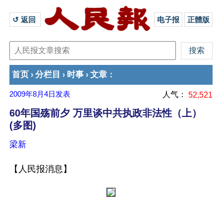
↺ 返回 
电子报
正體版
首页
分栏目
时事
文章
›
›
›
：
2009年8月4日
发表
人气：
52,521
60年国殇前夕 万里谈中共执政非法性（上）
(多图)
梁新
【人民报消息】