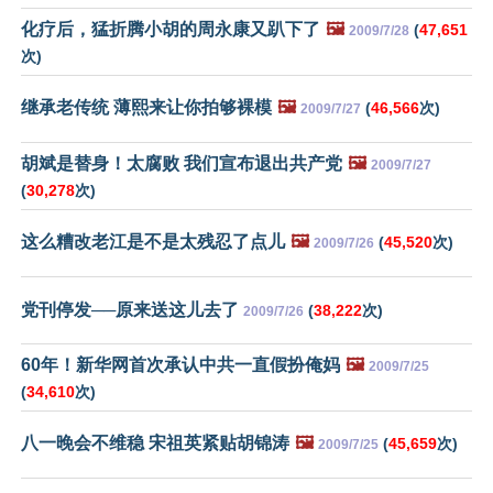
化疗后，猛折腾小胡的周永康又趴下了
🖼️
(
47,651
2009/7/28
次)
继承老传统 薄熙来让你拍够裸模
🖼️
(
46,566
次)
2009/7/27
胡斌是替身！太腐败 我们宣布退出共产党
🖼️
2009/7/27
(
30,278
次)
这么糟改老江是不是太残忍了点儿
🖼️
(
45,520
次)
2009/7/26
党刊停发──原来送这儿去了
(
38,222
次)
2009/7/26
60年！新华网首次承认中共一直假扮俺妈
🖼️
2009/7/25
(
34,610
次)
八一晚会不维稳 宋祖英紧贴胡锦涛
🖼️
(
45,659
次)
2009/7/25