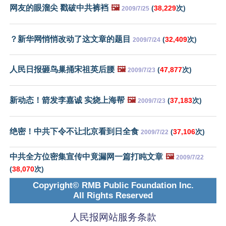
网友的眼溜尖 戳破中共裤裆
🖼️
(
38,229
次)
2009/7/25
？新华网悄悄改动了这文章的题目
(
32,409
次)
2009/7/24
人民日报砸鸟巢捅宋祖英后腰
🖼️
(
47,877
次)
2009/7/23
新动态！箭发李嘉诚 实烧上海帮
🖼️
(
37,183
次)
2009/7/23
绝密！中共下令不让北京看到日全食
(
37,106
次)
2009/7/22
中共全方位密集宣传中竟漏网一篇打盹文章
🖼️
2009/7/22
(
38,070
次)
Copyright© RMB Public Foundation Inc.
All Rights Reserved
人民报网站服务条款