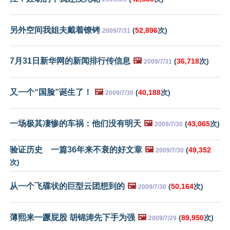
另外空间我姐夫戴着镣铐
(
52,896
次)
2009/7/31
7月31日新华网的新闻排行传信息
🖼️
(
36,718
次)
2009/7/31
又一个“国脸”诞生了！
🖼️
(
40,188
次)
2009/7/30
一场极其凄惨的车祸：他们没有明天
🖼️
(
43,065
次)
2009/7/30
验证历史 一篇36年来不衰的好文章
🖼️
(
49,352
2009/7/30
次)
从一个飞碟状的巨型云团想到的
🖼️
(
50,164
次)
2009/7/30
薄熙来一蹶屁股 胡锦涛先下手为强
🖼️
(
89,950
次)
2009/7/29