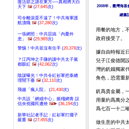
復活節之謎在東方──真相將大白
2008年，臺灣海
天下
🖼️
(
27,645
次)
總書
司令離滾蛋不遠了！中共海軍護
航瀆職
🖼️
(
37,280
次)
用餐的地方，
一張網照：中共惡搞「內憂外
政府接受了。
患」
🖼️
(
29,989
次)
警惕！中共並沒有住手 (
20,378
次)
據自由時報近
？江丙坤之子賺的讓中共太子黨
兒子江俊德開
都眼紅
🖼️
(
42,062
次)
灣的釩鐵獨家
陰謀曝光！中共令紅衫軍把泰總
角色，恐需重
理鬧下臺
🖼️
(
32,110
次)
飛越「瘋人院」 (
21,430
次)
釩爲貴金屬，
中共設「網戒中心」摧殘網青 誤
用量約爲萬分之
信央視國民遭殃
🖼️▶️
(
36,194
次)
爲七百一十二噸
新華社記者手記：紅衫軍打擺子
嚴重
🖼️
(
27,455
次)
做生意的中共