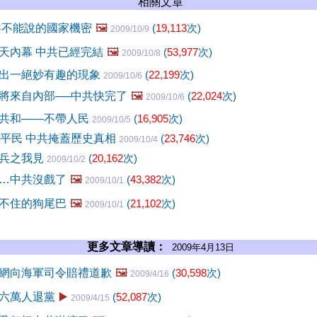
相關文章
共不能說的國家機密
🖼️
(
19,113
次)
2009/10/9
天內幕 中共已經完結
🖼️
(
53,977
次)
2009/10/8
出一絕妙有趣的現象
(
22,199
次)
2009/10/6
將來自內部──中共快完了
🖼️
(
22,024
次)
2009/10/6
共和——不帶人民
(
16,905
次)
2009/10/5
萬平民 中共掩蓋歷史真相
(
23,746
次)
2009/10/4
閱兵之我見
(
20,162
次)
2009/10/2
…中共沒戲了
🖼️
(
43,382
次)
2009/10/1
不住的狗尾巴
🖼️
(
21,102
次)
2009/10/1
更多文章導讀：
2009年4月13日
網向海軍司令賠禮道歉
🖼️
(
30,598
次)
2009/4/16
六萬人退黨
▶️
(
52,087
次)
2009/4/15