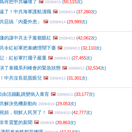
爲何把中共嚇壞了
🖼️
(
50,115
次)
2009/4/15
遠了！中共海軍護航瀆職
🖼️
(
37,280
次)
2009/4/14
共惡搞「內憂外患」
🖼️
(
29,989
次)
2009/4/14
賺的讓中共太子黨都眼紅
🖼️
(
42,062
次)
2009/4/13
共令紅衫軍把泰總理鬧下臺
🖼️
(
32,110
次)
2009/4/13
記：紅衫軍打擺子嚴重
🖼️
(
27,455
次)
2009/4/12
演了泰國系列峰會的緊急狀態
🖼️
(
32,534
次)
2009/4/12
！中共沒長屁股眼兒
🖼️
(
31,301
次)
2009/4/12
日由活蹦亂跳變病入膏肓
🖼️
(
33,177
次)
2009/4/11
共解決危機新動向
(
29,053
次)
2009/4/10
視頻，朝鮮人民哭了！
🖼️
(
42,777
次)
2009/4/10
非常震驚的新聞
🖼️
(
39,863
次)
2009/4/9
 薄熙來改輒想當總理
(
42,314
次)