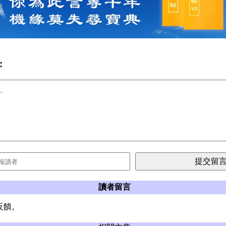
:
讀者留言
反饋。