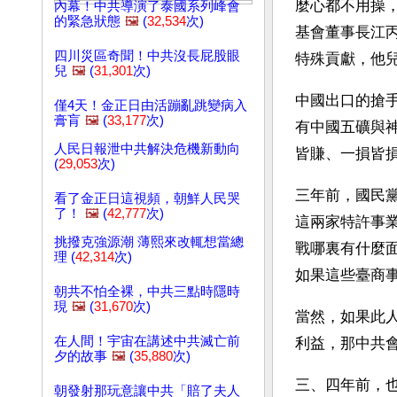
麼心都不用操
內幕！中共導演了泰國系列峰會
的緊急狀態
🖼️
(
32,534
次)
基會董事長江
四川災區奇聞！中共沒長屁股眼
特殊貢獻，他
兒
🖼️
(
31,301
次)
中國出口的搶
僅4天！金正日由活蹦亂跳變病入
膏肓
🖼️
(
33,177
次)
有中國五礦與
人民日報泄中共解決危機新動向
皆賺、一損皆
(
29,053
次)
三年前，國民
看了金正日這視頻，朝鮮人民哭
了！
🖼️
(
42,777
次)
這兩家特許事
挑撥克強源潮 薄熙來改輒想當總
戰哪裏有什麼
理 (
42,314
次)
如果這些臺商
朝共不怕全裸，中共三點時隱時
現
🖼️
(
31,670
次)
當然，如果此
在人間！宇宙在講述中共滅亡前
利益，那中共
夕的故事
🖼️
(
35,880
次)
三、四年前，
朝發射那玩意讓中共「賠了夫人