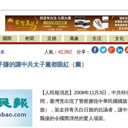
國際
奇聞
災禍
萬象
生活
文化
人氣：
42,062
分享：
發表
子賺的讓中共太子黨都眼紅（圖）
【人民報消息】2008年11月3日，中共
間，臺灣竟出現了警察撕毀中華民國國旗
旗），架走持青天白日旗的抗議者，讓中
飄揚的令國際譁然的驚人場面。