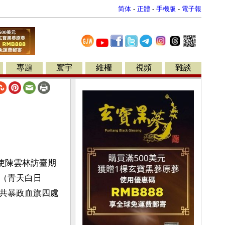
简体
-
正體
-
手機版
-
電子報
專題
寰宇
維權
視頻
雜談
特使陳雲林訪臺期
（青天白日
共暴政血旗四處