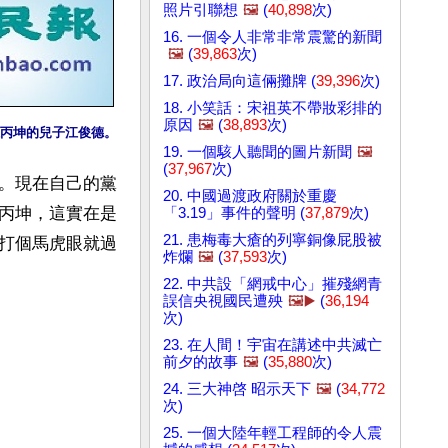
照片引聯想
🖼️
(
40,898
次)
16. 一個令人非常非常震驚的新聞
🖼️
(
39,863
次)
17. 政治局向這倆攤牌 (
39,396
次)
18. 小笑話：宋祖英不帶妝彩排的
原因
🖼️
(
38,893
次)
丙坤的兒子江俊德。
19. 一個駭人聽聞的圖片新聞
🖼️
(
37,967
次)
。現在自己的黨
20. 中國過渡政府關於重慶
丙坤，這實在是
「3.19」事件的聲明 (
37,879
次)
21. 患梅毒大瘡的列寧銅像屁股被
打個馬虎眼就過
炸爛
🖼️
(
37,593
次)
22. 中共設「網戒中心」摧殘網青
誤信央視國民遭殃
🖼️▶️
(
36,194
次)
23. 在人間！宇宙在講述中共滅亡
前夕的故事
🖼️
(
35,880
次)
24. 三大神啓 昭示天下
🖼️
(
34,772
次)
25. 一個大陸年輕工程師的令人震