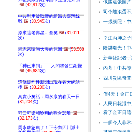
俄國這張圖片
🖼️
(
42,912
次)
司令離滾蛋不
中共利用被取締的組織去臺灣統
戰
🖼️
(
30,945
次)
一張網照：中
原來這老壽星…會笑
🖼️
(
31,011
次)
？江丙坤之子
陰謀曝光！中
周恩來嚎啕大哭的原因
🖼️
(
53,568
次)
新華社記者手
「神已來到」──人間將發生鉅變
內幕！中共導
🖼️
(
45,684
次)
四川災區奇聞
這條爆炸性新聞出現在各大網站
後
🖼️
(
33,230
次)
僅4天！金正
真實小笑話：周永康的春天一日
(
31,204
次)
人民日報泄中
看了金正日這
可口可樂和劉翔的歡合悲離
🖼️
(
32,173
次)
一個令人非常
周永康急瘋了！下令向四川派出
挑撥克強源潮