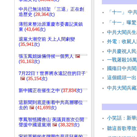
中共已無法招架 「三退」正在創
「十一」 中
造歷史 (
28,364
次)
「十一」曝驚
薄熙來整治原重慶市委書記黃鎮
東 (
43,646
次)
中共大閱兵生
退黨大潮空前 天上人間劇變
外電：收屍人
(
35,941
次)
中共慶祝人民
張玉鳳姐妹倆侍候一個男人
🖼️
一戰屠殺16
(
91,163
次)
國殤日中共
7月22日！世界將永遠記住的日子
這個鏡頭一出
🖼️
(
35,154
次)
中共大閱兵藏
新中國正在催生之中 (
37,834
次)
這新聞到底是衝着中共高層哪位
去的
🖼️
(
41,699
次)
小笑話：新華
李鳳智抵國會山 美議員首次公開
聲援中國退黨潮
🖼️
(
38,329
次)
聽這首歌導致
宋祖英戴的名牌圍巾是這兒來的