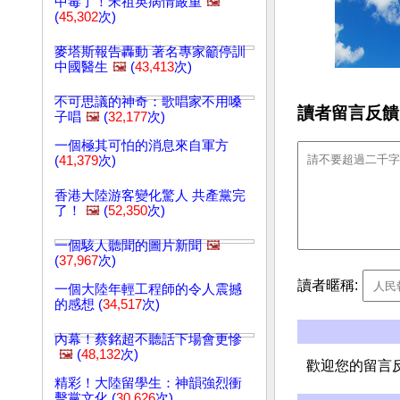
中毒了！宋祖英病情嚴重
🖼️
(
45,302
次)
麥塔斯報告轟動 著名專家籲停訓
中國醫生
🖼️
(
43,413
次)
不可思議的神奇：歌唱家不用嗓
讀者留言反饋
子唱
🖼️
(
32,177
次)
一個極其可怕的消息來自軍方
(
41,379
次)
香港大陸游客變化驚人 共產黨完
了！
🖼️
(
52,350
次)
一個駭人聽聞的圖片新聞
🖼️
(
37,967
次)
讀者暱稱:
一個大陸年輕工程師的令人震撼
的感想 (
34,517
次)
內幕！蔡銘超不聽話下場會更慘
🖼️
(
48,132
次)
歡迎您的留言
精彩！大陸留學生：神韻強烈衝
擊黨文化 (
30,626
次)