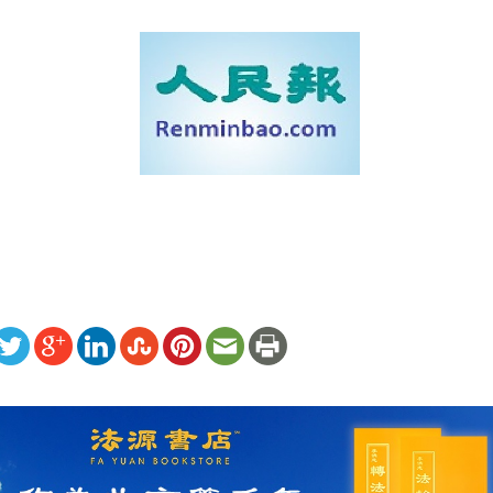
ww.renminbao.com/rmb/articles/2009/4/13/50267b.html