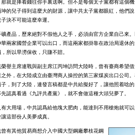
，那就是捧着錢往你手裏送啊。但不是每個太子黨都有這個機
丙坤的兒子得到這麼大的財源，讓中共太子黨都眼紅，他們說
兒子決不可能這麼幸運。
手礦產品，歷來絕對不假他人之手，必須由官方企業自己來。
神華兩家國營企業可以出口，而這兩家都掛靠在政治局退休的
損，所以旱澇保收，只賺不賠。
黨榮譽主席連戰與副主席江丙坤訪問大陸時，曾有臺商希望借
業之外，在大陸成立由臺灣商人操控的第三家煤炭出口公司。
面子，到了大陸，連發言稿都是中共給擬好了，讓他照着唸的
事先認真看過《九評共產黨》，就不會做這種大頭兒夢了。
人有大用場，中共認爲給他塊大肥肉，能達到不用槍炮就可以
會讓這部份人美夢成真。
也曾有其他貿易商想介入中國大型鋼廠攀枝花鋼