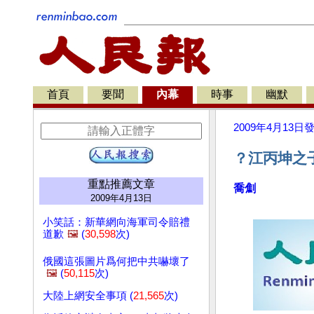
首頁
要聞
內幕
時事
幽默
2009年4月13日
？江丙坤之
重點推薦文章
喬劁
2009年4月13日
小笑話：新華網向海軍司令賠禮
道歉
🖼️
(
30,598
次)
俄國這張圖片爲何把中共嚇壞了
🖼️
(
50,115
次)
大陸上網安全事項 (
21,565
次)