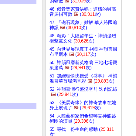
的驕傲
🖼️
(
31,009
次)
46. 俄音樂家贊洪鳴：這樣的男高
音屈指可數
🖼️
(
30,911
次)
47. 「磁石現象」難解 華人跨國追
神韻
🖼️
(
30,810
次)
48. 精彩！大陸留學生：神韻強烈
衝擊黨文化 (
30,626
次)
49. 向世界展現真正中國 神韻震撼
布里斯本
🖼️
(
30,117
次)
50. 神韻風靡新英格蘭 三地七場觀
衆逾萬
🖼️
(
29,941
次)
51. 加總理愉快接受《盛事》 神韻
溫哥華首場滿堂彩
🖼️
(
29,893
次)
52. 神韻臺灣行盛況空前 迭創記錄
🖼️
(
29,841
次)
53. 《美展奇緣》的神奇故事在她
身上展現了
🖼️
(
29,619
次)
54. 大陸藝術家們希望轉告神韻藝
術團的演員 (
29,396
次)
55. 尋找一份生命的感動 (
29,311
次)