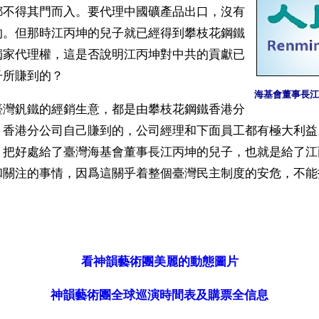
都不得其門而入。要代理中國礦產品出口，沒有
的。但那時江丙坤的兒子就已經得到攀枝花鋼鐵
獨家代理權，這是否說明江丙坤對中共的貢獻已
子所賺到的？
海基會董事長江
臺灣釩鐵的經銷生意，都是由攀枝花鋼鐵香港分
。香港分公司自己賺到的，公司經理和下面員工都有極大利益
，把好處給了臺灣海基會董事長江丙坤的兒子，也就是給了江
和關注的事情，因爲這關乎着整個臺灣民主制度的安危，不能
）
看神韻藝術團美麗的動態圖片
神韻藝術團全球巡演時間表及購票全信息