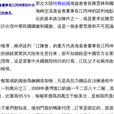
那次大陸
特務組織
海協會會長陳雲林和國
基會董事長江丙坤受到中共
海峽交流基金會董事長江丙坤的談判地點
記的接見。
出的基本政治條件之一，就是要求在陳雲
不許出現中華民國國徽和國旗。這是一個多麼荒唐和不可思議
日報導，兩岸談判「江陳會」的臺方代表海基會董事長江丙坤
設的德鎂實業與大陸有生意往來，卻不知德鎂是中國官方企業
代理商，這是需要中共國務院特許的行爲，江氏父子在兩岸政
新檢視。
一般製成釩鐵做爲鍊鋼添加物，凡是高拉力鋼品在冶煉過程中
一到萬分之三，2008年臺灣進口釩鐵一千二百八十二噸，
，比重爲55.5％，每噸單價爲四萬五千餘美元，是相當昂貴
太子黨們都知道，做俏門貨的獨家代理，訂單是固定的，貨源