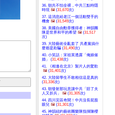
36. 朝共不怕全裸，中共三點時隱
時現
🖼️
(
31,670
次)
37. 這消息給老江一個活動雙手的
機會
🖼️
(
31,549
次)
38. 美國自由勳章獲得者：神韻團
隊是世界和平的希望
🖼️
(
31,517
次)
39. 大陸藝術全亂套了 共產黨搞什
麼都是欺騙 (
31,490
次)
40. 小笑話：宋祖英透露「俺娘催
婚」 (
31,438
次)
41. 《相逢在北京》製片人的驚歎
🖼️
(
31,401
次)
42. 大陸留學生不敢相信這是真的
(
31,336
次)
43. 朝發射那玩意讓中共「賠了夫
人又折兵」
🖼️
(
31,305
次)
44. 四川災區奇聞！中共沒長屁股
眼兒
🖼️
(
31,301
次)
45. 神韻紐約藝術團樂隊指揮陳櫻