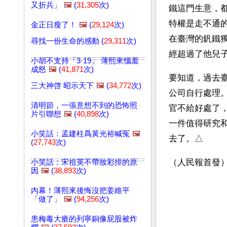
又折兵」
🖼️
(
31,305
次)
鐵這門生意，
特權是走不通
金正日瘦了！
🖼️
(
29,124
次)
在臺灣的釩鐵
尋找一份生命的感動 (
29,311
次)
經超過了他兒
小胡不支持「3·19」 薄熙來惱羞
成怒
🖼️
(
41,871
次)
要知道，過去
三大神啓 昭示天下
🖼️
(
34,772
次)
公司自行處理
清明節，一張意想不到的恐怖照
官不給好處了
片引聯想
🖼️
(
40,898
次)
一件值得研究
小笑話：孟建柱爲黃光裕喊冤
🖼️
去了。△
(
27,743
次)
（人民報首發
小笑話：宋祖英不帶妝彩排的原
因
🖼️
(
38,893
次)
內幕！薄熙來後悔沒把姜維平
「做了」
🖼️
(
94,256
次)
患梅毒大瘡的列寧銅像屁股被炸