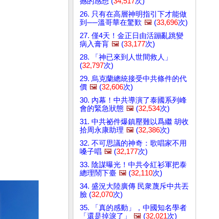
撼的感想 (
34,517
次)
26. 只有在高層神明指引下才能做
到──溫哥華在驚歎
🖼️
(
33,696
次)
27. 僅4天！金正日由活蹦亂跳變
病入膏肓
🖼️
(
33,177
次)
28. 「神已來到人世間救人」
(
32,797
次)
29. 烏克蘭總統接受中共條件的代
價
🖼️
(
32,606
次)
30. 內幕！中共導演了泰國系列峰
會的緊急狀態
🖼️
(
32,534
次)
31. 中共祕件爆鎮壓難以爲繼 胡收
拾周永康助理
🖼️
(
32,386
次)
32. 不可思議的神奇：歌唱家不用
嗓子唱
🖼️
(
32,177
次)
33. 陰謀曝光！中共令紅衫軍把泰
總理鬧下臺
🖼️
(
32,110
次)
34. 盛況大陸廣傳 民衆蔑斥中共丟
臉 (
32,070
次)
35. 「真的感動」，中國知名學者
「還是掉淚了」
🖼️
(
32,021
次)