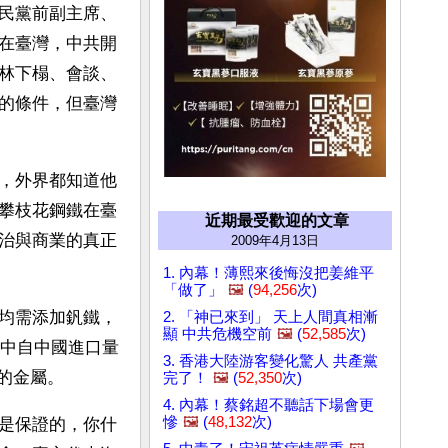
民黨前副主席、
在臺灣，中共開
林下榻、會談、
的條件，但臺灣
，外界都知道他
攀枝花鋼鐵在臺
近期最受歡迎的文章
治與商業的真正
2009年4月13日
1. 內幕！薄熙來後悔沒把姜維平
「做了」
🖼️
(
94,256
次)
均需添加釩鐵，
2. 「神已來到」 天上人間真相漸
顯 中共危機空前
🖼️
(
52,585
次)
其中自中國進口量
3. 香港大陸游客變化驚人 共產黨
的金屬。
完了！
🖼️
(
52,350
次)
4. 內幕！蔡銘超不聽話下場會更
慘
🖼️
(
48,132
次)
是保證的，你什