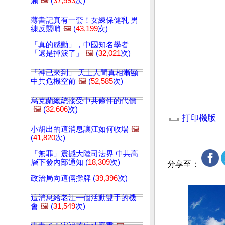
爛
🖼️
(
37,593
次)
薄書記真有一套！女練保健乳 男
練反襲哨
🖼️
(
43,199
次)
「真的感動」，中國知名學者
「還是掉淚了」
🖼️
(
32,021
次)
「神已來到」 天上人間真相漸顯
中共危機空前
🖼️
(
52,585
次)
烏克蘭總統接受中共條件的代價
文章網址: http://w
🖼️
(
32,606
次)
打印機版
小胡出的這消息讓江如何收場
🖼️
(
41,820
次)
「無罪」震撼大陸司法界 中共高
層下發內部通知 (
18,309
次)
分享至：
政治局向這倆攤牌 (
39,396
次)
這消息給老江一個活動雙手的機
會
🖼️
(
31,549
次)