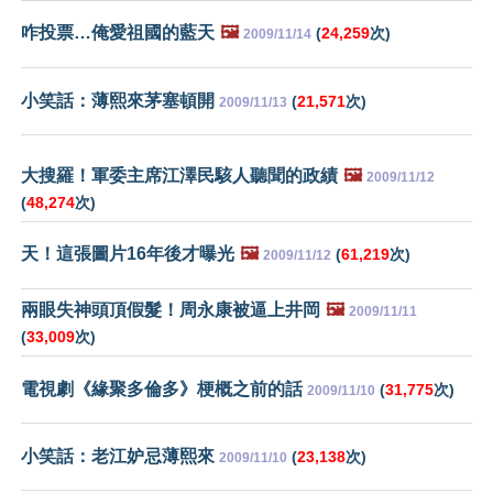
咋投票…俺愛祖國的藍天
🖼️
(
24,259
次)
2009/11/14
小笑話：薄熙來茅塞頓開
(
21,571
次)
2009/11/13
大搜羅！軍委主席江澤民駭人聽聞的政績
🖼️
2009/11/12
(
48,274
次)
天！這張圖片16年後才曝光
🖼️
(
61,219
次)
2009/11/12
兩眼失神頭頂假髮！周永康被逼上井岡
🖼️
2009/11/11
(
33,009
次)
電視劇《緣聚多倫多》梗概之前的話
(
31,775
次)
2009/11/10
小笑話：老江妒忌薄熙來
(
23,138
次)
2009/11/10