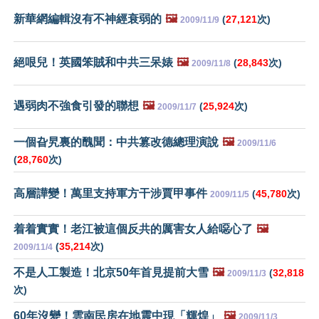
新華網編輯沒有不神經衰弱的
🖼️
(
27,121
次)
2009/11/9
絕哏兒！英國笨賊和中共三呆婊
🖼️
(
28,843
次)
2009/11/8
遇弱肉不強食引發的聯想
🖼️
(
25,924
次)
2009/11/7
一個旮旯裏的醜聞：中共篡改德總理演說
🖼️
2009/11/6
(
28,760
次)
高層譁變！萬里支持軍方干涉賈甲事件
(
45,780
次)
2009/11/5
着着實實！老江被這個反共的厲害女人給噁心了
🖼️
(
35,214
次)
2009/11/4
不是人工製造！北京50年首見提前大雪
🖼️
(
32,818
2009/11/3
次)
60年沒變！雲南民房在地震中現「輝煌」
🖼️
2009/11/3