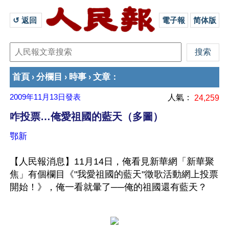
↺ 返回 
電子報
简体版
首頁
分欄目
時事
文章
›
›
›
：
2009年11月13日
發表
人氣：
24,259
咋投票…俺愛祖國的藍天（多圖）
鄂新
【人民報消息】11月14日，俺看見新華網「新華聚
焦」有個欄目《"我愛祖國的藍天"徵歌活動網上投票
開始！》，俺一看就暈了──俺的祖國還有藍天？