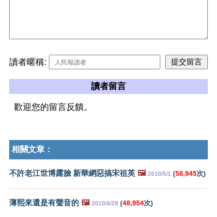
讀者暱稱:
讀者留言
歡迎您的留言反饋。
相關文章：
不許老江世博露臉 新華網惡搞宋祖英
🖼️
(
58,945
次)
2010/5/1
薄熙來還是有聲音的
🖼️
(
48,954
次)
2010/4/29