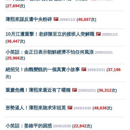
(
27,694
次)
薄熙來謀反遭中央粉碎
🖼️
(
46,697
次)
2009/11/2
10月江遭重擊！老姘陳至立的接班人突解職
🖼️
2009/11/1
(
36,447
次)
小笑話：金正日表示朝鮮經濟不怕任何風浪
2009/10/31
(
25,966
次)
絕招兒！由醜變靚的一個真實小故事
🖼️
(
37,196
2009/10/31
次)
重慶危機！薄熙來最近有了暱稱
🖼️
(
36,312
次)
2009/10/31
形勢逼人！薄熙來跪求宋祖英
🖼️
(
48,638
次)
2009/10/30
小笑話：姜維平的困惑
(
22,842
次)
2009/10/30