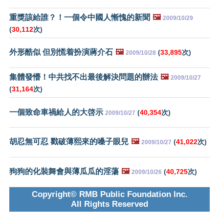
重獎該給誰？！一個令中國人慚愧的新聞
🖼️
2009/10/29
(
30,112
次)
外形酷似 但別慌着扮演蔣介石
🖼️
(
33,895
次)
2009/10/28
集體發懵！中共找不出最後解決問題的辦法
🖼️
2009/10/27
(
31,164
次)
一個致命車禍給人的大啓示
(
40,354
次)
2009/10/27
胡忍無可忍 戳破薄熙來的嗓子眼兒
🖼️
(
41,022
次)
2009/10/27
狗狗的化裝舞會與薄瓜瓜的淫蕩
🖼️
(
40,725
次)
2009/10/26
Copyright© RMB Public Foundation Inc.
All Rights Reserved