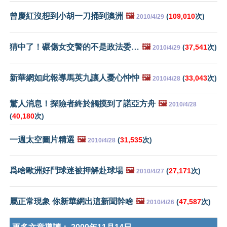
曾慶紅沒想到小胡一刀捅到澳洲
🖼️
(
109,010
次)
2010/4/29
猜中了！碾傷女交警的不是政法委…
🖼️
(
37,541
次)
2010/4/29
新華網如此報導馬英九讓人憂心忡忡
🖼️
(
33,043
次)
2010/4/28
驚人消息！探險者終於觸摸到了諾亞方舟
🖼️
2010/4/28
(
40,180
次)
一週太空圖片精選
🖼️
(
31,535
次)
2010/4/28
爲啥歐洲好鬥球迷被押解赴球場
🖼️
(
27,171
次)
2010/4/27
屬正常現象 你新華網出這新聞幹啥
🖼️
(
47,587
次)
2010/4/26