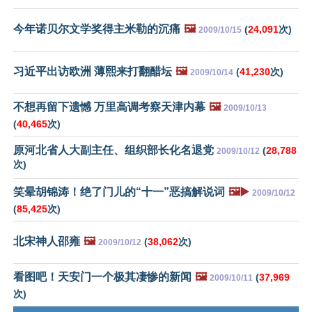
今年诺贝尔文学奖得主米勒的沉痛
🖼️
(
24,091
次)
2009/10/15
习近平出访欧洲 薄熙来打翻醋坛
🖼️
(
41,230
次)
2009/10/14
不想再留下遗憾 万里高调考察天津内幕
🖼️
2009/10/13
(
40,465
次)
原河北省人大副主任、组织部长化名退党
(
28,788
2009/10/12
次)
笑晕胡锦涛！绝了门儿的“十一”恶搞解说词
🖼️▶️
2009/10/12
(
85,425
次)
北宋神人邵雍
🖼️
(
38,062
次)
2009/10/12
看图吧！天安门一个极其凄惨的新闻
🖼️
(
37,969
2009/10/11
次)