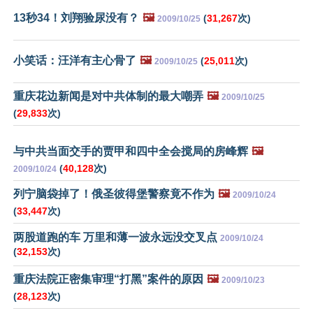
13秒34！刘翔验尿没有？
🖼️
(
31,267
次)
2009/10/25
小笑话：汪洋有主心骨了
🖼️
(
25,011
次)
2009/10/25
重庆花边新闻是对中共体制的最大嘲弄
🖼️
2009/10/25
(
29,833
次)
与中共当面交手的贾甲和四中全会搅局的房峰辉
🖼️
(
40,128
次)
2009/10/24
列宁脑袋掉了！俄圣彼得堡警察竟不作为
🖼️
2009/10/24
(
33,447
次)
两股道跑的车 万里和薄一波永远没交叉点
2009/10/24
(
32,153
次)
重庆法院正密集审理“打黑”案件的原因
🖼️
2009/10/23
(
28,123
次)