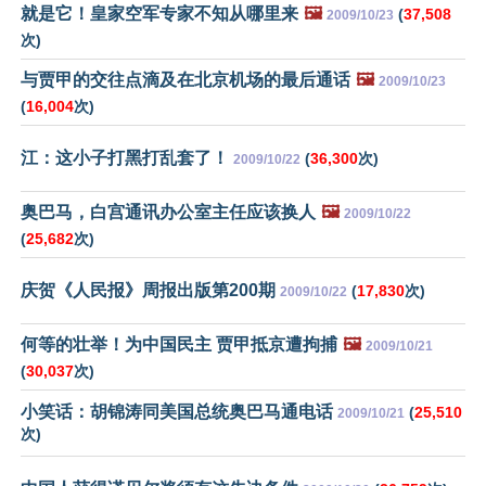
就是它！皇家空军专家不知从哪里来
🖼️
(
37,508
2009/10/23
次)
与贾甲的交往点滴及在北京机场的最后通话
🖼️
2009/10/23
(
16,004
次)
江：这小子打黑打乱套了！
(
36,300
次)
2009/10/22
奥巴马，白宫通讯办公室主任应该换人
🖼️
2009/10/22
(
25,682
次)
庆贺《人民报》周报出版第200期
(
17,830
次)
2009/10/22
何等的壮举！为中国民主 贾甲抵京遭拘捕
🖼️
2009/10/21
(
30,037
次)
小笑话：胡锦涛同美国总统奥巴马通电话
(
25,510
2009/10/21
次)