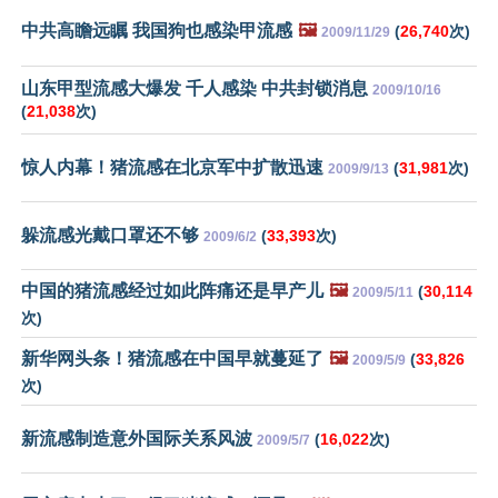
中共高瞻远瞩 我国狗也感染甲流感
🖼️
(
26,740
次)
2009/11/29
山东甲型流感大爆发 千人感染 中共封锁消息
2009/10/16
(
21,038
次)
惊人内幕！猪流感在北京军中扩散迅速
(
31,981
次)
2009/9/13
躲流感光戴口罩还不够
(
33,393
次)
2009/6/2
中国的猪流感经过如此阵痛还是早产儿
🖼️
(
30,114
2009/5/11
次)
新华网头条！猪流感在中国早就蔓延了
🖼️
(
33,826
2009/5/9
次)
新流感制造意外国际关系风波
(
16,022
次)
2009/5/7