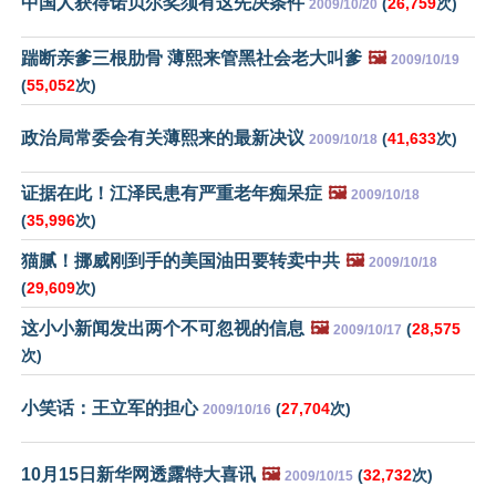
中国人获得诺贝尔奖须有这先决条件
(
26,759
次)
2009/10/20
踹断亲爹三根肋骨 薄熙来管黑社会老大叫爹
🖼️
2009/10/19
(
55,052
次)
政治局常委会有关薄熙来的最新决议
(
41,633
次)
2009/10/18
证据在此！江泽民患有严重老年痴呆症
🖼️
2009/10/18
(
35,996
次)
猫腻！挪威刚到手的美国油田要转卖中共
🖼️
2009/10/18
(
29,609
次)
这小小新闻发出两个不可忽视的信息
🖼️
(
28,575
2009/10/17
次)
小笑话：王立军的担心
(
27,704
次)
2009/10/16
10月15日新华网透露特大喜讯
🖼️
(
32,732
次)
2009/10/15