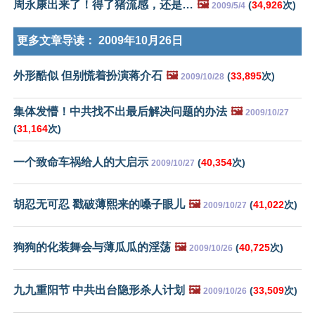
周永康出来了！得了猪流感，还是…
🖼️
(
34,926
次)
2009/5/4
更多文章导读：
2009年10月26日
外形酷似 但别慌着扮演蒋介石
🖼️
(
33,895
次)
2009/10/28
集体发懵！中共找不出最后解决问题的办法
🖼️
2009/10/27
(
31,164
次)
一个致命车祸给人的大启示
(
40,354
次)
2009/10/27
胡忍无可忍 戳破薄熙来的嗓子眼儿
🖼️
(
41,022
次)
2009/10/27
狗狗的化装舞会与薄瓜瓜的淫荡
🖼️
(
40,725
次)
2009/10/26
九九重阳节 中共出台隐形杀人计划
🖼️
(
33,509
次)
2009/10/26