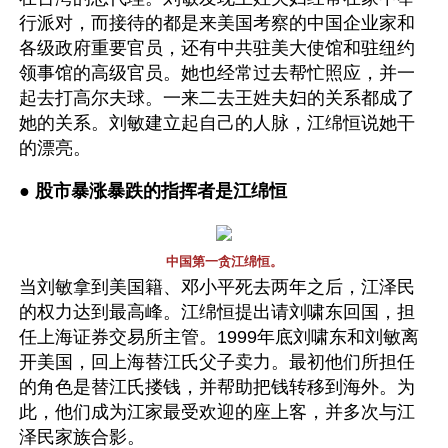
行派对，而接待的都是来美国考察的中国企业家和
各级政府重要官员，还有中共驻美大使馆和驻纽约
领事馆的高级官员。她也经常过去帮忙照应，并一
起去打高尔夫球。一来二去王姓夫妇的关系都成了
她的关系。刘敏建立起自己的人脉，江绵恒说她干
的漂亮。
● 
股市暴涨暴跌的指挥者是江绵恒
中国第一贪江绵恒。
当刘敏拿到美国籍、邓小平死去两年之后，江泽民
的权力达到最高峰。江绵恒提出请刘啸东回国，担
任上海证券交易所主管。1999年底刘啸东和刘敏离
开美国，回上海替江氏父子卖力。最初他们所担任
的角色是替江氏搂钱，并帮助把钱转移到海外。为
此，他们成为江家最受欢迎的座上客，并多次与江
泽民家族合影。