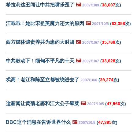
希拉莉这丑闻让中共把嘴乐歪了
🖼️
(
38,607
次)
2007/10/9
江乖乖！她比宋祖英魔力还大的原因
🖼️
(
63,358
次)
2007/10/8
西方媒体谴责养共为患的大财团
🖼️
(
35,768
次)
2007/10/7
中共鼓动下！缅甸不平凡的十天
🖼️
(
33,028
次)
2007/10/7
忒高！老江和陈至立都被绕进去了
(
39,274
次)
2007/10/6
这新闻让黄菊老婆和江大公子晕菜
🖼️
(
47,966
次)
2007/10/5
BBC这个消息在告诉世界什么
🖼️
(
47,395
次)
2007/10/5