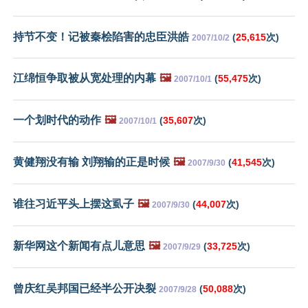
持节不变！记被秦桧陷害的忠臣洪皓
(
25,615
次)
2007/10/2
江绵恒争取被从宽处理的内幕
🖼️
(
55,475
次)
2007/10/1
一个划时代的动作
🖼️
(
35,607
次)
2007/10/1
黄健翔没有输 刘翔输的正是时候
🖼️
(
41,545
次)
2007/9/30
谁往习近平头上摆这虱子
🖼️
(
44,007
次)
2007/9/30
新华网这个新闻有点儿意思
🖼️
(
33,725
次)
2007/9/29
曾庆红吴邦国已经半公开决裂
(
50,088
次)
2007/9/28