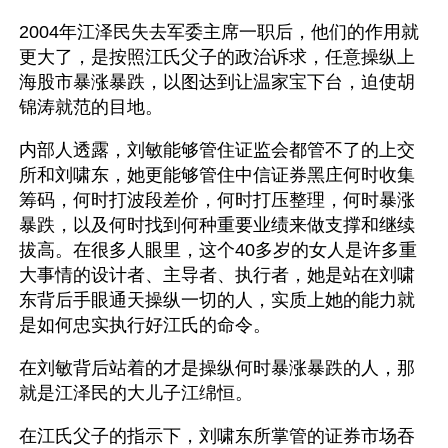
2004年江泽民失去军委主席一职后，他们的作用就
更大了，是按照江氏父子的政治诉求，任意操纵上
海股市暴涨暴跌，以图达到让温家宝下台，迫使胡
锦涛就范的目地。
内部人透露，刘敏能够管住证监会都管不了的上交
所和刘啸东，她更能够管住中信证券黑庄何时收集
筹码，何时打波段差价，何时打压整理，何时暴涨
暴跌，以及何时找到何种重要业绩来做支撑和继续
拔高。在很多人眼里，这个40多岁的女人是许多重
大事情的设计者、主导者、执行者，她是站在刘啸
东背后手眼通天操纵一切的人，实质上她的能力就
是如何忠实执行好江氏的命令。
在刘敏背后站着的才是操纵何时暴涨暴跌的人，那
就是江泽民的大儿子江绵恒。
在江氏父子的指示下，刘啸东所掌管的证券市场吞