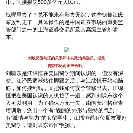
币，间接损失500多亿元人民币。
钱哪里去了？总不能来有影去无踪，这些钱被江氏
家族刮走了，具体操作的是中国证券市场的重要监
管部门之一的上海证券交易所及其高级主管刘啸
东。
刘敏凭借与江的关系和中共政治局委员、湖北
省委书记俞正声合影。
刘啸东是江绵恒在美国留学期间认识的，但没有深
交。江泽民逐渐站住脚跟之后，与江绵恒开始动脑
筋，如何搜刮钱，又把钱如何安全转移出去。江绵
恒把在美国认识的人扒拉了一遍，感到刘啸东这个
人可以利用，为了确保万无一失，由国安严格审查
培训后，派出一个有“靓丽的外形与独特的气质 ”，
有“激情与魄力”的女留学生，江绵恒说有位朋友要赴
美留学，请刘啸东帮忙“照顾”。