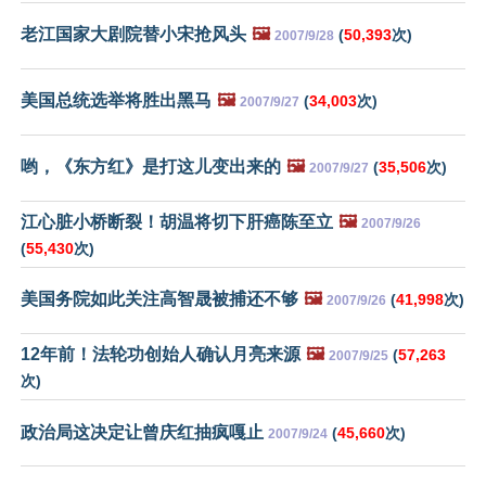
老江国家大剧院替小宋抢风头
🖼️
(
50,393
次)
2007/9/28
美国总统选举将胜出黑马
🖼️
(
34,003
次)
2007/9/27
哟，《东方红》是打这儿变出来的
🖼️
(
35,506
次)
2007/9/27
江心脏小桥断裂！胡温将切下肝癌陈至立
🖼️
2007/9/26
(
55,430
次)
美国务院如此关注高智晟被捕还不够
🖼️
(
41,998
次)
2007/9/26
12年前！法轮功创始人确认月亮来源
🖼️
(
57,263
2007/9/25
次)
政治局这决定让曾庆红抽疯嘎止
(
45,660
次)
2007/9/24