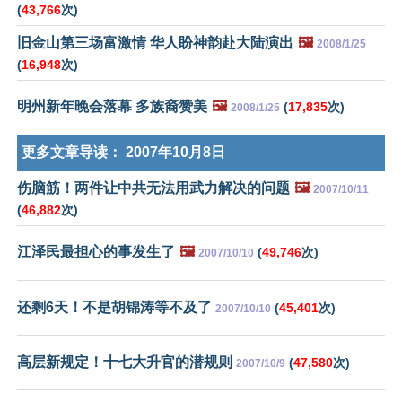
(
43,766
次)
旧金山第三场富激情 华人盼神韵赴大陆演出
🖼️
2008/1/25
(
16,948
次)
明州新年晚会落幕 多族裔赞美
🖼️
(
17,835
次)
2008/1/25
更多文章导读：
2007年10月8日
伤脑筋！两件让中共无法用武力解决的问题
🖼️
2007/10/11
(
46,882
次)
江泽民最担心的事发生了
🖼️
(
49,746
次)
2007/10/10
还剩6天！不是胡锦涛等不及了
(
45,401
次)
2007/10/10
高层新规定！十七大升官的潜规则
(
47,580
次)
2007/10/9