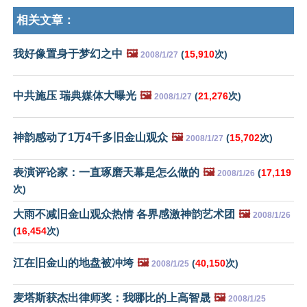
相关文章：
我好像置身于梦幻之中
🖼️
(
15,910
次)
2008/1/27
中共施压 瑞典媒体大曝光
🖼️
(
21,276
次)
2008/1/27
神韵感动了1万4千多旧金山观众
🖼️
(
15,702
次)
2008/1/27
表演评论家：一直琢磨天幕是怎么做的
🖼️
(
17,119
2008/1/26
次)
大雨不减旧金山观众热情 各界感激神韵艺术团
🖼️
2008/1/26
(
16,454
次)
江在旧金山的地盘被冲垮
🖼️
(
40,150
次)
2008/1/25
麦塔斯获杰出律师奖：我哪比的上高智晟
🖼️
2008/1/25