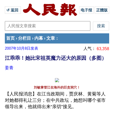
↺ 返回 
电子报
正體版
首页
分栏目
内幕
文章
›
›
›
：
2007年10月8日
发表
人气：
63,358
江乖乖！她比宋祖英魔力还大的原因（多图）
姜青
刘敏掌管江在海外的巨贪洞穴！
【人民报消息】在江当政期间，贾庆林、黄菊等人
对她都得礼让三分；在中共政坛，她想叫哪个省市
领导出来，他就得出来“亲切”接见。