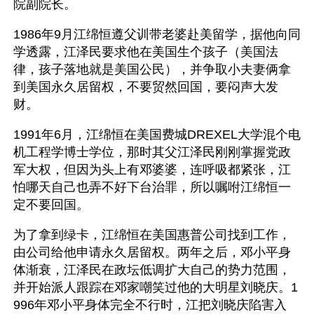
院副院长。
1986年9月江绵恒遵父训带老婆赴美留学，据他向同
学透露，江泽民要求他在美国生个孩子（美国法
律，孩子落地就是美国公民），并争取小夫妻俩拿
到美国永久居留权，不要贸然回国，要闷声大发
财。 
1991年6月，江绵恒在美国费城DREXEL大学混个电
机工程学博士学位，那时其父江泽民刚刚掌握党政
军大权，但因为头上有邓婆婆，连呼吸都紧张，江
怕哪天自己也弄不好下台治罪，所以嘱咐江绵恒一
定不要回国。
为了拿到绿卡，江绵恒在美国惠普公司找到工作，
由公司给他申请永久居留权。两年之后，邓小平身
体渐衰，江泽民在政坛低调扩大自己的势力范围，
并开始派人跟踪在邓家嘲笑过他的大明星刘晓庆。1
996年邓小平身体完全不行时，江把刘晓庆陷害入