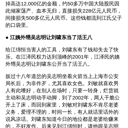
掉高达12,000亿的金额，约50多万中国大陆股民因
此倾家荡产、血本无归，直接损失228亿元人民币，
间接损失500多亿元人民币。这些钱都流到江氏父子
的口袋里。
● 
江姨外甥吴志明让刘啸东当了活王八
给江绵恒当害人的工具，刘啸东有了钱却失去了快
乐。在江泽民权力达到顶峰的2001年，江泽民的姨
外甥吴志明让刘啸东公开当了活王八。
扳过十八年道岔的吴志明坐着火箭当上上海市公安
局长后，为非作歹，尤其喜欢女色。刘敏就喜欢男
人有此嗜好，在别人在场时，只要一转身，烂货就
主动和吴志明动手动脚，到了2002年，两人干脆公
开上了床，而回到家里，刘敏对刘啸东不肯尽老婆
义务，爱理不理的，时间一长，有人就话里话外的
说风凉话。刘啸东知道今日的地位都是老婆给赚来
的，不好发作。后来见到江绵恒时，请他跟吴志明