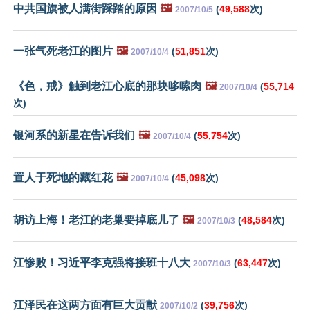
中共国旗被人满街踩踏的原因
🖼️
(
49,588
次)
2007/10/5
一张气死老江的图片
🖼️
(
51,851
次)
2007/10/4
《色，戒》触到老江心底的那块哆嗦肉
🖼️
(
55,714
2007/10/4
次)
银河系的新星在告诉我们
🖼️
(
55,754
次)
2007/10/4
置人于死地的藏红花
🖼️
(
45,098
次)
2007/10/4
胡访上海！老江的老巢要掉底儿了
🖼️
(
48,584
次)
2007/10/3
江惨败！习近平李克强将接班十八大
(
63,447
次)
2007/10/3
江泽民在这两方面有巨大贡献
(
39,756
次)
2007/10/2