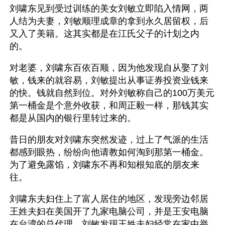
刘啸东见到受过训练的美女刘敏立即陷入情网，两
人结为夫妻，刘敏顺理成章的拿到永久居留权，后
又入了美籍。这其实都是在江氏父子的计划之内
的。
对老婆，刘啸东百依百顺，因为他发现自从娶了刘
敏，钱来的就容易，刘敏提出从事证券投资业钱来
的快。钱就自然到位。对外刘敏称自己的100万美元
第一桶金是个意外收获，和周正毅一样，那钱其实
都是从国内的银行里转过来的。
昔日的朋友对刘啸东突然发迹，过上了气派的生活
都感到眼热，纷纷向他请教如何淘到那第一桶金。
为了避免露馅，刘啸东不再和知根知底的朋友来
往。
刘啸东夫妇住上了富人居住的地区，发现旁边邻居
王姓夫妇在美国开了九家电脑公司，并是王安电脑
在台湾的总代理。刘敏发现王姓夫妇经常在家中举