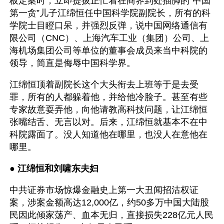
板定案时，立即提拔正忙着在商界到处插脚的“中国
第一贪”儿子江绵恒任中国科学院副院长，所有的科
学院士目瞪口呆，并强烈反弹，说中国网络通信有
限公司（CNC）、上海汽车工业（集团）公司、上
海机场集团公司等单位的董事会成员来当中科院的
领导，简直是侮辱中国科学界。
江绵恒顶着副院长这个大头衔去上班等于是去受
罪，所有的人都躲着他，并给他冷脸子。甚至有些
专家故意耍弄他，向他请教高科技问题，让江绵恒
张嘴结舌、无言以对。后来，江绵恒就基本不在中
科院露面了。没人知道他在哪里，也没人在意他在
哪里。
● 
江绵恒和刘啸东夫妇
中共证券市场惊爆金融史上第一大丑闻招沽权证
案，涉案金额高达12,000亿，约50多万中国大陆股
民因此倾家荡产、血本无归，直接损失228亿元人民