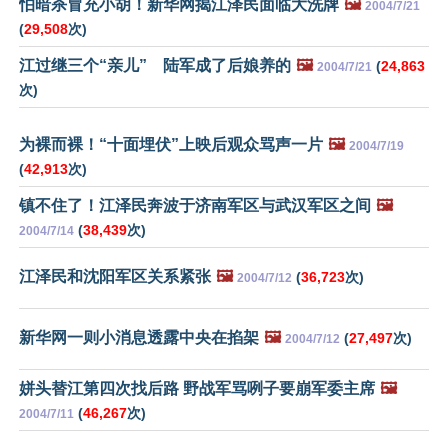
怕暗杀冒充小胡！新华网揭江泽民面临大洗牌
🖼️
2004/7/21
(
29,508
次)
江过继三个“亲儿” 陆军成了后娘养的
🖼️
(
24,863
2004/7/21
次)
为裸而裸！“十面埋伏”上映后观众骂声一片
🖼️
2004/7/19
(
42,913
次)
镇不住了！江泽民奔波于济南军区与武汉军区之间
🖼️
(
38,439
次)
2004/7/14
江泽民和沈阳军区关系紧张
🖼️
(
36,723
次)
2004/7/12
新华网一则小消息透露中央在掐架
🖼️
(
27,497
次)
2004/7/12
姘头替江第四次找后路 野战军骂咧子要崩军委主席
🖼️
(
46,267
次)
2004/7/11