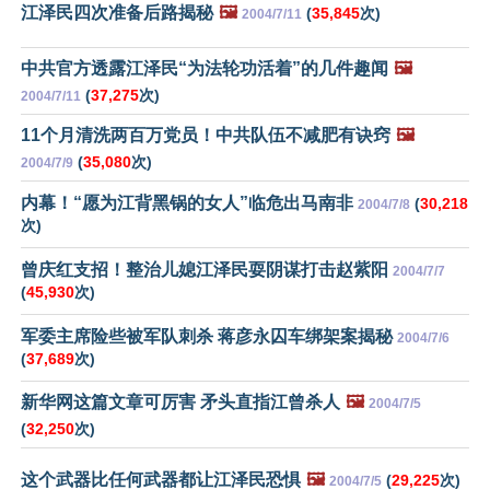
江泽民四次准备后路揭秘
🖼️
(
35,845
次)
2004/7/11
中共官方透露江泽民“为法轮功活着”的几件趣闻
🖼️
(
37,275
次)
2004/7/11
11个月清洗两百万党员！中共队伍不减肥有诀窍
🖼️
(
35,080
次)
2004/7/9
内幕！“愿为江背黑锅的女人”临危出马南非
(
30,218
2004/7/8
次)
曾庆红支招！整治儿媳江泽民耍阴谋打击赵紫阳
2004/7/7
(
45,930
次)
军委主席险些被军队刺杀 蒋彦永囚车绑架案揭秘
2004/7/6
(
37,689
次)
新华网这篇文章可厉害 矛头直指江曾杀人
🖼️
2004/7/5
(
32,250
次)
这个武器比任何武器都让江泽民恐惧
🖼️
(
29,225
次)
2004/7/5