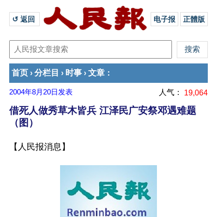
↺ 返回 
电子报
正體版
首页
分栏目
时事
文章
›
›
›
：
2004年8月20日
发表
人气：
19,064
借死人做秀草木皆兵 江泽民广安祭邓遇难题
（图）
【人民报消息】