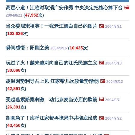
高层小道！江临时取消广安作秀 中央决定把核心捧下台
🖼️
(
47,952
次)
2004/8/22
当众委屈宋祖英！一张老江漂白自己的图片
🖼️
2004/8/21
(
103,626
次)
瞬间感悟：阳刚之美
(
16,435
次)
2004/8/16
玩过了火！越来越刺向自己的江氏民族主义
🖼️
2004/8/13
(
30,068
次)
胡温因势利导占上风 江家帮几次较量势渐弱
🖼️
2004/8/12
(
42,891
次)
受赵燕索赔案刺激 动北京麦当劳店的脑筋
🖼️
2004/8/7
(
26,301
次)
胡真急了！疾呼江家帮再搅局中共彻底没戏
🖼️
2004/7/22
(
43,450
次)