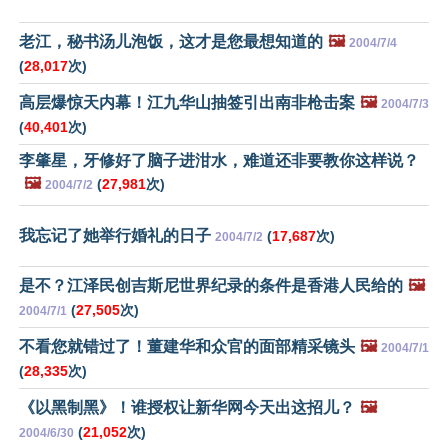
老江，秘书汤儿泡饭，这才是您最想知道的
🖼️
2004/7/4
(
28,017
次)
高层爆惊天内幕！江九华山抽签引出南非枪击案
🖼️
2004/7/3
(
40,401
次)
李肇星，牙修好了脑子进泔水，难道还非要教你这样说？
🖼️
(
27,981
次)
2004/7/2
我忘记了她举行婚礼的日子
(
17,687
次)
2004/7/2
是不？江泽民创吉斯尼世界纪录的条件是香港人民给的
🖼️
(
27,505
次)
2004/7/1
不看您就错过了！董建华和众官的面部精采镜头
🖼️
2004/7/1
(
28,335
次)
《以黑制黑》！谁授权让新华网今天出这招儿？
🖼️
(
21,052
次)
2004/6/30