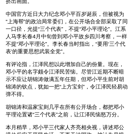
挤出画面。
中国官方近日大力纪念邓小平百岁诞辰，但被视为
“上海帮”的政治局常委们，在公开场合全部采取了同
一口径，光提“三个代表”，不提“邓小平理论”。江系
人马李长春4月中旬曾到邓小平故乡四川考察，一样
不提“邓小平理论”。李长春当时指出，“要用‘三个代
表’的重要思想武装全党”。
有评论指，江泽民想以此增加自己的份量。现在，
邓小平的名字颇令江泽民苦恼。尽管江近期不断暗
示不应让胡锦涛做满五年任期，但邓小平生前对胡
锦涛的钦点，犹如一把“上方宝剑”，令江泽民轻易动
弹不得。
胡锦涛和温家宝则几乎在所有公开场合，都把邓小
平理论置诸“三个代表”之前，让江泽民恼怒万分。 
本月稍早，邓小平三代家人齐亮相央视，讲述邓公