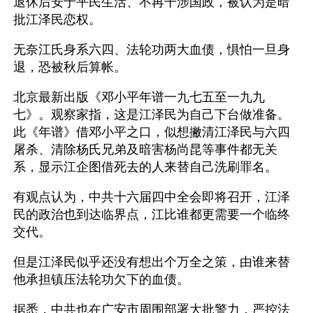
退休后安于平民生活、不再干涉国政，被认为是暗
批江泽民恋权。
无奈江氏身系六四、法轮功两大血债，惧怕一旦身
退，恐被秋后算帐。
北京最新出版《邓小平年谱一九七五至一九九
七》。观察家指，这是江泽民为自己下台做准备。
此《年谱》借邓小平之口，似想撇清江泽民与六四
屠杀、清除杨氏兄弟及暗害杨尚昆等事件都无关
系，显示江企图借死去的人来替自己洗刷罪名。
有观点认为，中共十六届四中全会即将召开，江泽
民的政治也到达临界点，江比谁都更需要一个临终
交代。
但是江泽民似乎还没有想出个万全之策，由谁来替
他承担镇压法轮功欠下的血债。
据悉，中共也在广安市周围部署大批警力，严控法