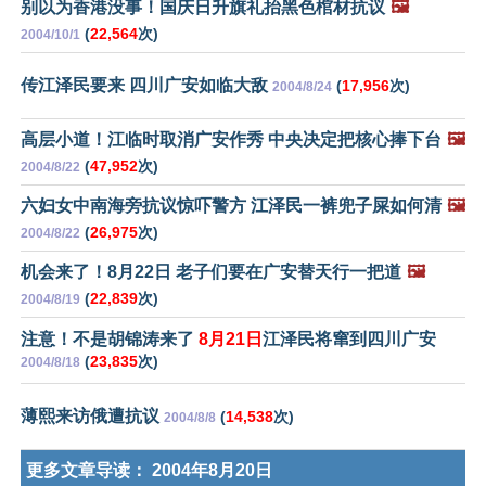
别以为香港没事！国庆日升旗礼抬黑色棺材抗议
🖼️
(
22,564
次)
2004/10/1
传江泽民要来 四川广安如临大敌
(
17,956
次)
2004/8/24
高层小道！江临时取消广安作秀 中央决定把核心捧下台
🖼️
(
47,952
次)
2004/8/22
六妇女中南海旁抗议惊吓警方 江泽民一裤兜子屎如何清
🖼️
(
26,975
次)
2004/8/22
机会来了！8月22日 老子们要在广安替天行一把道
🖼️
(
22,839
次)
2004/8/19
注意！不是胡锦涛来了
8月21日
江泽民将窜到四川广安
(
23,835
次)
2004/8/18
薄熙来访俄遭抗议
(
14,538
次)
2004/8/8
更多文章导读：
2004年8月20日