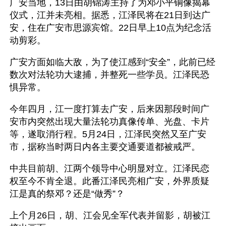
广安当地，13日由胡锦涛主持了为邓小平铜像揭幕
仪式，江并未亮相。据悉，江泽民将在21日到达广
安，住在广安市思源宾馆。22日早上10点为纪念活
动剪彩。
广安方面如临大敌，为了使江感到“安全”，此前已经
数次对法轮功大逮捕，并整死一些学员。江泽民恐
惧异常。
今年四月，江一度打算去广安，后来因那段时间广
安市内突然出现大量法轮功真像传单、光盘、卡片
等，遂取消行程。5月24日，江泽民突然又至广安
市，据称当时两日内各主要交通要道都被戒严。
中共目前胡、江两个领导中心明显对立。江泽民恋
权至今不肯全退。此番江泽民亮相广安，外界质疑
江是真的祭邓？还是“做秀”？
上个月26日，胡、江会见全军代表并留影，胡被江