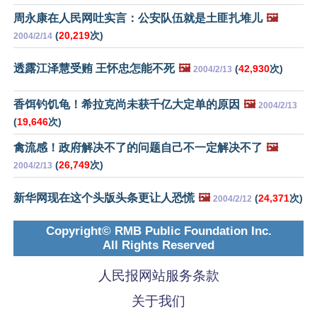
周永康在人民网吐实言：公安队伍就是土匪扎堆儿
🖼️
(
20,219
次)
2004/2/14
透露江泽慧受贿 王怀忠怎能不死
🖼️
(
42,930
次)
2004/2/13
香饵钓饥龟！希拉克尚未获千亿大定单的原因
🖼️
2004/2/13
(
19,646
次)
禽流感！政府解决不了的问题自己不一定解决不了
🖼️
(
26,749
次)
2004/2/13
新华网现在这个头版头条更让人恐慌
🖼️
(
24,371
次)
2004/2/12
Copyright© RMB Public Foundation Inc.
All Rights Reserved
人民报网站服务条款
关于我们