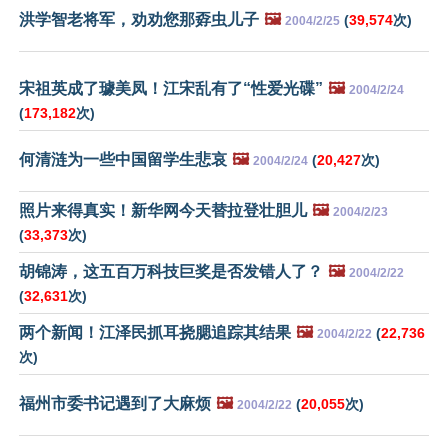
洪学智老将军，劝劝您那孬虫儿子
🖼️
(
39,574
次)
2004/2/25
宋祖英成了璩美凤！江宋乱有了“性爱光碟”
🖼️
2004/2/24
(
173,182
次)
何清涟为一些中国留学生悲哀
🖼️
(
20,427
次)
2004/2/24
照片来得真实！新华网今天替拉登壮胆儿
🖼️
2004/2/23
(
33,373
次)
胡锦涛，这五百万科技巨奖是否发错人了？
🖼️
2004/2/22
(
32,631
次)
两个新闻！江泽民抓耳挠腮追踪其结果
🖼️
(
22,736
2004/2/22
次)
福州市委书记遇到了大麻烦
🖼️
(
20,055
次)
2004/2/22