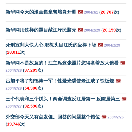
新华网今天的漫画集拿曾培炎开涮
🖼️
(
20,707
次)
2004/3/1
新华网用这样的题目敲江泽民脑壳
🖼️
(
20,159
次)
2004/2/29
死刑宣判大快人心 邪教头目江氏的应得下场
🖼️
2004/2/29
(
28,011
次)
新华网不是故意的！江主席这张照片您得拿着放大镜看
🖼️
(
37,285
次)
2004/2/28
吕加平将了胡锦涛一军！性爱光碟使老江成了铁板烧
🖼️
(
54,306
次)
2004/2/28
三个代表和三个姘头！两会调查反江居第一 反陈居第三
🖼️
(
32,596
次)
2004/2/27
外交部今天又有点发傻。回答的问题整个错位
🖼️
2004/2/26
(
19,746
次)