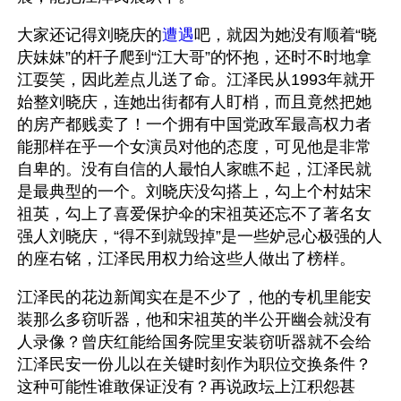
大家还记得刘晓庆的
遭遇
吧，就因为她没有顺着“晓
庆妹妹”的杆子爬到“江大哥”的怀抱，还时不时地拿
江耍笑，因此差点儿送了命。江泽民从1993年就开
始整刘晓庆，连她出街都有人盯梢，而且竟然把她
的房产都贱卖了！一个拥有中国党政军最高权力者
能那样在乎一个女演员对他的态度，可见他是非常
自卑的。没有自信的人最怕人家瞧不起，江泽民就
是最典型的一个。刘晓庆没勾搭上，勾上个村姑宋
祖英，勾上了喜爱保护伞的宋祖英还忘不了著名女
强人刘晓庆，“得不到就毁掉”是一些妒忌心极强的人
的座右铭，江泽民用权力给这些人做出了榜样。
江泽民的花边新闻实在是不少了，他的专机里能安
装那么多窃听器，他和宋祖英的半公开幽会就没有
人录像？曾庆红能给国务院里安装窃听器就不会给
江泽民安一份儿以在关键时刻作为职位交换条件？
这种可能性谁敢保证没有？再说政坛上江积怨甚