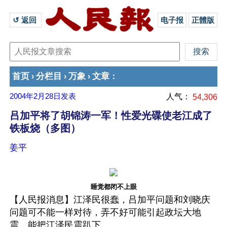
↺ 返回 
电子报
正體版
首页
分栏目
万象
文章
›
›
›
：
2004年2月28日
发表
人气：
54,306
吕加平将了胡锦涛一军！性爱光碟使老江成了
铁板烧（多图）
姜平
睡觉都闭不上眼
【人民报消息】江泽民很蠢，吕加平问题和刘晓庆
问题可不能一样对待，弄不好可能引起政坛大地
震，能把江泽民震趴下。