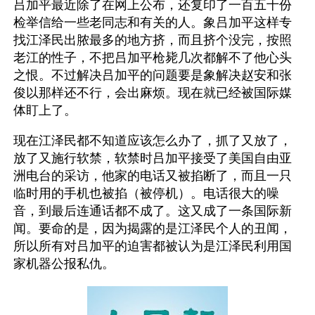
吕加平最近除了在网上公布，还复印了一百五十份
检举信给一些老同志和有关的人。象吕加平这样专
找江泽民出脓最多的地方挤，而且挤个没完，按照
老江的性子，不把吕加平枪毙几次都解不了他心头
之恨。不过解决吕加平的问题要是象解决赵安和张
俊以那样还不行，会出麻烦。现在就已经被国际媒
体盯上了。
现在江泽民都不知道应该怎么办了，抓了又放了，
放了又施行软禁，软禁时吕加平接受了美国自由亚
洲电台的采访，他家的电话又被掐断了，而且一只
临时用的手机也被掐（被停机）。电话很大的噪
音，到最后连通话都不成了。这又成了一条国际新
闻。要命的是，因为揭露的是江泽民个人的丑闻，
所以所有对吕加平的迫害都被认为是江泽民利用国
家机器公报私仇。 