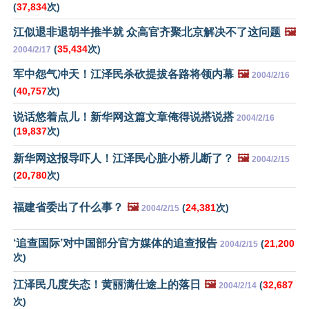
(
37,834
次)
江似退非退胡半推半就 众高官齐聚北京解决不了这问题
🖼️
(
35,434
次)
2004/2/17
军中怨气冲天！江泽民杀砍提拔各路将领内幕
🖼️
2004/2/16
(
40,757
次)
说话悠着点儿！新华网这篇文章俺得说搭说搭
2004/2/16
(
19,837
次)
新华网这报导吓人！江泽民心脏小桥儿断了？
🖼️
2004/2/15
(
20,780
次)
福建省委出了什么事？
🖼️
(
24,381
次)
2004/2/15
‘追查国际’对中国部分官方媒体的追查报告
(
21,200
2004/2/15
次)
江泽民几度失态！黄丽满仕途上的落日
🖼️
(
32,687
2004/2/14
次)