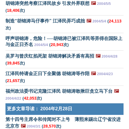
胡锦涛突然考察江泽民故乡 引发外界联想
🖼️
2004/5/5
(
18,406
次)
制造“胡锦涛马仔事件” 江泽民弄巧成拙
🖼️
(
24,113
2004/5/4
次)
呼声胡锦涛，危险！──胡锦涛已被江泽民等弄得在国际上
与金正日齐名
(
20,943
次)
2004/5/4
吴罗与曾庆红掐死架 胡锦涛解决矛盾有高招
🖼️
2004/4/28
(
39,845
次)
江泽民特请金正日下全聚德 胡锦涛等作陪
🖼️
2004/4/23
(
21,657
次)
福州政法委书记克隆江泽民 胡锦涛敢揪巨贪立马下台
🖼️
(
42,053
次)
2004/4/22
更多文章导读：
2004年2月28日
第十四号主席令和传闻对不上号 薄熙来踢出辽宁省没进
北京市
🖼️
(
28,570
次)
2004/3/1