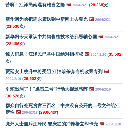
苦啊！江泽民南巡有难言之隐
🖼️
(
28,268
次)
2004/2/21
新华网为啥把周永康送到中新网上去曝光
🖼️
2004/2/21
(
21,530
次)
新华网今天承认中共销售核技术给邪恶轴心国
🖼️
2004/2/21
(
28,486
次)
惊人消息！江泽民已掌中国绝对指挥权
🖼️
(
35,592
2004/2/20
次)
贾廷安上校升中将受阻 江怕暗杀弃专机改乘专列
🖼️
(
26,902
次)
2004/2/19
引蛇出洞了！“迅雷二号”行动大摆迷惑阵
🖼️
2004/2/19
(
30,578
次)
群众自行处死贪官三百名！中央没有公开的二号文件给江
定性
🖼️
(
29,004
次)
2004/2/18
党外人士痛斥江泽民 曾庆红的冲锋枪立即卡壳
🖼️
2004/2/18