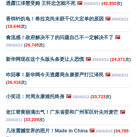
透露江泽慧受贿 王怀忠怎能不死
🖼️
(
42,930
次)
2004/2/13
香饵钓饥龟！希拉克尚未获千亿大定单的原因
🖼️
2004/2/13
(
19,646
次)
禽流感！政府解决不了的问题自己不一定解决不了
🖼️
(
26,749
次)
2004/2/13
新华网现在这个头版头条更让人恐慌
🖼️
(
24,371
次)
2004/2/12
咋回事！新华网今天透露周永康要严打江泽民
🖼️
2004/2/12
(
26,416
次)
小笑话：对周永康难托终身
🖼️
(
33,723
次)
2004/2/12
老江替黄丽满出气！广东省委和广州军区针尖对麦芒
🖼️
(
33,209
次)
2004/2/11
几张震撼世界的照片！Made in China
🖼️
(
34,785
2004/2/10