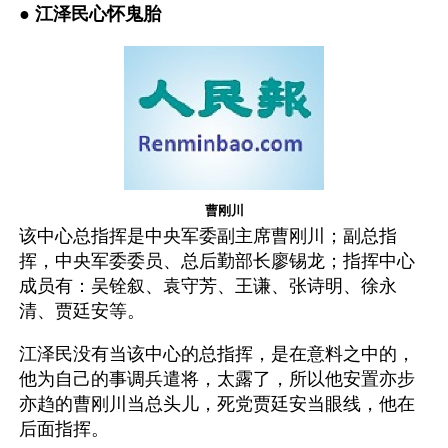
● 
江泽民心怀鬼胎
曹刚川
该中心总指挥是中央军委副主席曹刚川；副总指
挥，中央军委委员、总后勤部长廖锡龙；指挥中心
成员有：吴铨叙、袁守芳、王谦、张诗明、徐永
清、贾廷安等。
江泽民没有当该中心的总指挥，是在意料之中的，
他为自己的事调兵遣将，太露了，所以他安置亦步
亦趋的曹刚川当总头儿，死党贾廷安当眼线，他在
后面指挥。