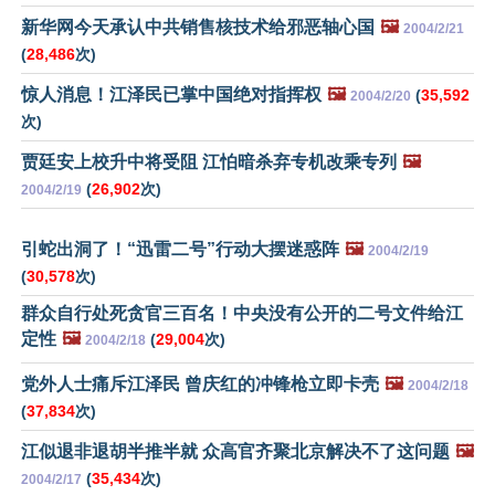
新华网今天承认中共销售核技术给邪恶轴心国
🖼️
2004/2/21
(
28,486
次)
惊人消息！江泽民已掌中国绝对指挥权
🖼️
(
35,592
2004/2/20
次)
贾廷安上校升中将受阻 江怕暗杀弃专机改乘专列
🖼️
(
26,902
次)
2004/2/19
引蛇出洞了！“迅雷二号”行动大摆迷惑阵
🖼️
2004/2/19
(
30,578
次)
群众自行处死贪官三百名！中央没有公开的二号文件给江
定性
🖼️
(
29,004
次)
2004/2/18
党外人士痛斥江泽民 曾庆红的冲锋枪立即卡壳
🖼️
2004/2/18
(
37,834
次)
江似退非退胡半推半就 众高官齐聚北京解决不了这问题
🖼️
(
35,434
次)
2004/2/17