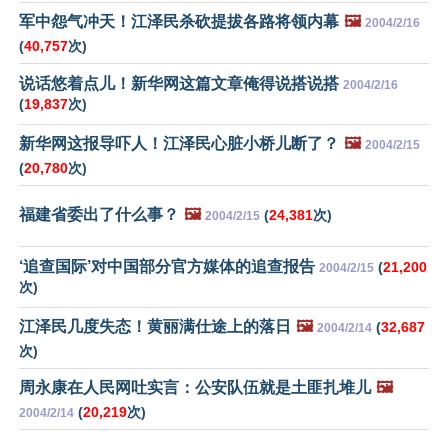
军中怨气冲天！江泽民杀砍提拔各路将领内幕
🖼️
2004/2/16
(
40,757
次)
说话悠着点儿！新华网这篇文章俺得说搭说搭
2004/2/16
(
19,837
次)
新华网这报导吓人！江泽民心脏小桥儿断了？
🖼️
2004/2/15
(
20,780
次)
福建省委出了什么事？
🖼️
(
24,381
次)
2004/2/15
‘追查国际’对中国部分官方媒体的追查报告
(
21,200
2004/2/15
次)
江泽民几度失态！黄丽满仕途上的落日
🖼️
(
32,687
2004/2/14
次)
周永康在人民网吐实言：公安队伍就是土匪扎堆儿
🖼️
(
20,219
次)
2004/2/14