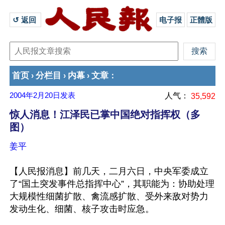
↺ 返回 
电子报
正體版
首页
分栏目
内幕
文章
›
›
›
：
2004年2月20日
发表
人气：
35,592
惊人消息！江泽民已掌中国绝对指挥权（多
图）
姜平
【人民报消息】前几天，二月六日，中央军委成立
了“国土突发事件总指挥中心”，其职能为：协助处理
大规模性细菌扩散、禽流感扩散、受外来敌对势力
发动生化、细菌、核子攻击时应急。