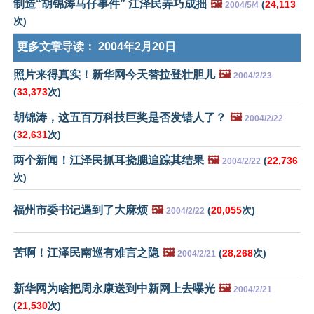
制造“胡锦涛马仔事件” 江泽民弄巧成拙
🖼️
(
24,113
2004/5/4
次)
更多文章导读：
2004年2月20日
照片来得真实！新华网今天替拉登壮胆儿
🖼️
2004/2/23
(
33,373
次)
胡锦涛，这五百万科技巨奖是否发错人了？
🖼️
2004/2/22
(
32,631
次)
两个新闻！江泽民抓耳挠腮追踪其结果
🖼️
(
22,736
2004/2/22
次)
福州市委书记遇到了大麻烦
🖼️
(
20,055
次)
2004/2/22
苦啊！江泽民南巡有难言之隐
🖼️
(
28,268
次)
2004/2/21
新华网为啥把周永康送到中新网上去曝光
🖼️
2004/2/21
(
21,530
次)