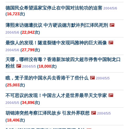
德国民众希望温家宝停止在中国对法轮功的迫害
2004/5/6
(
16,723
次)
薄熙来访德遭抗议 中方硬说德方默许判江泽民死刑
🖼️
(
22,042
次)
2004/5/6
最惊人的发现！隧道裂缝中发现玛雅神的巨大画像
🖼️
(
27,799
次)
2004/5/6
天哪，哪样没有毒？香港新加坡四大超市停售中国制龙口
粉丝
🖼️
(
18,000
次)
2004/5/5
瞧，笼子里的中国水兵去香港干了些什么
🖼️
2004/5/5
(
25,003
次)
不可思议的发现！中国古人才是世界最早天文学家
🖼️
(
34,896
次)
2004/5/5
胡锦涛突然考察江泽民故乡 引发外界联想
🖼️
2004/5/5
(
18,406
次)