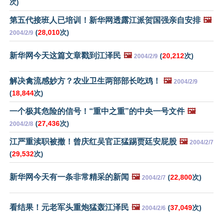
次)
第五代接班人已培训！新华网透露江派贺国强亲自安排
🖼️
(
28,010
次)
2004/2/9
新华网今天这篇文章戳到江泽民
🖼️
(
20,212
次)
2004/2/9
解决禽流感妙方？农业卫生两部部长吃鸡！
🖼️
2004/2/9
(
18,844
次)
一个极其危险的信号！“重中之重”的中央一号文件
🖼️
(
27,436
次)
2004/2/8
江严重渎职被撤！曾庆红吴官正猛踢贾廷安屁股
🖼️
2004/2/7
(
29,532
次)
新华网今天有一条非常精采的新闻
🖼️
(
22,800
次)
2004/2/7
看结果！元老军头重炮猛轰江泽民
🖼️
(
37,049
次)
2004/2/6