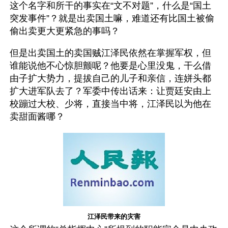
这个名字和所干的事实在“文不对题”，什么是“国土
突发事件”？就是出卖国土嘛，难道还有比国土被偷
偷出卖更大更紧急的事吗？
但是出卖国土的卖国贼江泽民依然在掌握军权，但
谁能说他不心惊胆颤呢？他要是心里没鬼，干么借
由子扩大势力，提拔自己的儿子和亲信，连姘头都
扩大进军队去了？军委中传出话来：让贾廷安由上
校蹦过大校、少将，直接当中将，江泽民以为他在
卖甜面酱哪？
江泽民带来的灾害