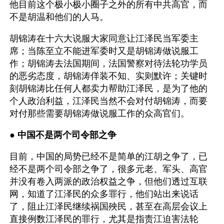
他目前这个极小极小圈子之外的所有中共高官，而
不是胡温和他们的人马。
胡锦涛在十六大说服大家同意让江泽民当军委主
席；当陈至立不能进军委时又是胡锦涛做说服工
作；胡锦涛去法国期间，法国警察对待法轮功学员
的恶劣态度，胡锦涛佯装不知、实则默许；关键时
刻胡锦涛比任何人都卖力帮助江泽民，是为了他的
个人政治利益，江泽民当然不会对付胡锦涛，而要
对付那些需要胡锦涛做说服工作的众高官们。
● 
中国不是两个司令部之争
目前，中国的局势已经不是简单的江胡之争了，已
经不是两个司令部之争了，很多元老、军头、高官
并没有卷入两派的政治权益之争，但他们透过互联
网，知道了江泽民的众多罪行，他们站出来说话
了，阻止江泽民继续祸国殃民，甚至在高层会议上
直接例数江泽民的罪行，尤其是指责江迫害法轮