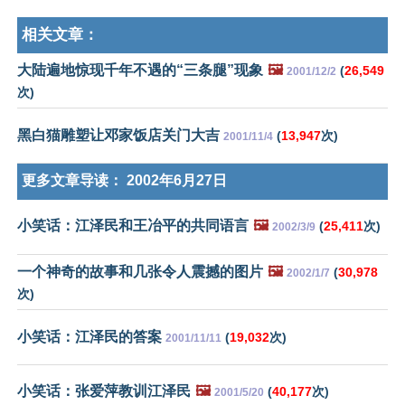
相关文章：
大陆遍地惊现千年不遇的“三条腿”现象
🖼️
(
26,549
2001/12/2
次)
黑白猫雕塑让邓家饭店关门大吉
(
13,947
次)
2001/11/4
更多文章导读：
2002年6月27日
小笑话：江泽民和王冶平的共同语言
🖼️
(
25,411
次)
2002/3/9
一个神奇的故事和几张令人震撼的图片
🖼️
(
30,978
2002/1/7
次)
小笑话：江泽民的答案
(
19,032
次)
2001/11/11
小笑话：张爱萍教训江泽民
🖼️
(
40,177
次)
2001/5/20