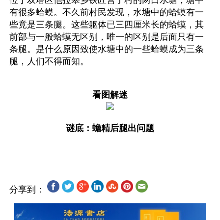
位于双塔区他拉皋乡铁匠营子村的两口水塘，塘中
有很多蛤蟆。不久前村民发现，水塘中的蛤蟆有一
些竟是三条腿。这些躯体已三四厘米长的蛤蟆，其
前部与一般蛤蟆无区别，唯一的区别是后面只有一
条腿。是什么原因致使水塘中的一些蛤蟆成为三条
腿，人们不得而知。
看图解迷
谜底：蟾精后腿出问题
分享到：