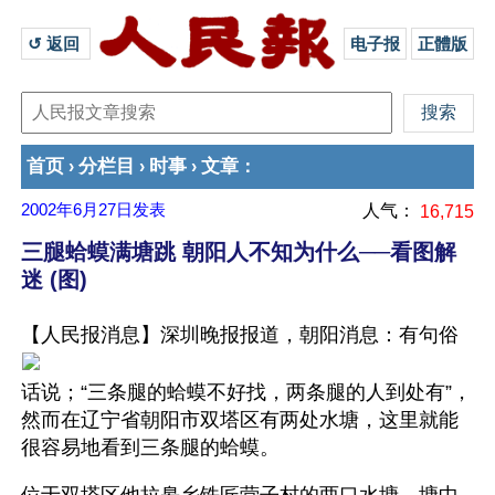
↺ 返回 
电子报
正體版
首页
分栏目
时事
文章
›
›
›
：
2002年6月27日
发表
人气：
16,715
三腿蛤蟆满塘跳 朝阳人不知为什么──看图解
迷 (图)
【人民报消息】
深圳晚报报道，朝阳消息：有句俗
话说；“三条腿的蛤蟆不好找，两条腿的人到处有”，
然而在辽宁省朝阳市双塔区有两处水塘，这里就能
很容易地看到三条腿的蛤蟆。