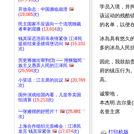
学员入境，并拘
开放杂志：中国濒临崩溃
🖼️
(
19,085
次)
该运动的残酷镇
民主国家不应该向一个流氓独裁
的名单，以便
者卑躬屈膝 (
13,614
次)
冰岛具有悠久
钱其琛迟浩田等表情紧张 江泽民
提前结束圣彼得堡访问
🖼️
(
15,101
多的冰岛人民抗
次)
历史将做出审判(3) ── 用狭隘民
因此，我鼓励贵
族主义愚弄人民的江泽民
🖼️
府的镇压行为
(
25,594
次)
高。 
小笑话：江主席的抗议
🖼️
(
20,769
次)
诚挚地，
国外演戏给国内看，儿皇帝卖国
怕清算 (
15,213
次)
本杰明.吉尔曼(Ben
名誉主席
一张难得的好照片！
🖼️
(
25,881
次)
文章网址: http://w
上海合作组织元首峰会：江泽民
发言 钱其琛紧张
🖼️
(
17,074
次)
打印机版