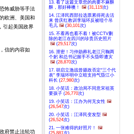
13. 看了这篇文章您的肉要不麻酥
酥，那好棒噢！
🖼️
(
31,119
次)
恐怖威胁等手法
14. 江泽民西部拉选票累得死去活
的欧洲、美国和
来 曾庆红教训李瑞环反被噎个吊
毛儿
🖼️
(
30,101
次)
统，引起美国政界
15. 不看再也看不着！被CCTV删
除的老江在四川的珍贵历史照片
🖼️
(
29,517
次)
，信的内容如
16. 泄密！习仲勋葬礼老江只鞠两
个躬 和总书记握手不头昏即遭灾
🖼️
(
28,870
次)
17. 胡启立激战曾摄政否定“三个代
表” 李瑞环明中立暗支持气昏江小
科长 (
27,980
次)
18. 小笑话：政治局不同意宋祖英
要孩子 (
26,770
次)
19. 小笑话：江办为何无女性
🖼️
(
26,547
次)
20. 小笑话：江泽民变发型
🖼️
(
26,524
次)
21. 一张难得的好照片！
🖼️
政府禁止法轮功
(
25,881
次)