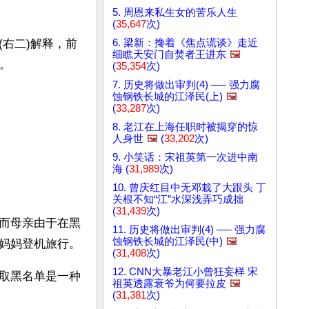
5. 周恩来私生女的苦乐人生
(
35,647
次)
6. 梁新：搀着《焦点谎谈》走近
(右二)解释，前
细瞧天安门自焚者王进东
🖼️
。
(
35,354
次)
7. 历史将做出审判(4) ── 强力腐
蚀钢铁长城的江泽民(上)
🖼️
(
33,287
次)
8. 老江在上海任职时被揭穿的惊
人身世
🖼️
(
33,202
次)
9. 小笑话：宋祖英第一次进中南
海 (
31,989
次)
10. 曾庆红目中无邓栽了大跟头 丁
关根不知“江”水深浅弄巧成拙
(
31,439
次)
而母亲由于在黑
11. 历史将做出审判(4) ── 强力腐
蚀钢铁长城的江泽民(中)
🖼️
妈妈登机旅行。
(
31,408
次)
12. CNN大暴老江小曾狂妄样 宋
取黑名单是一种
祖英透露衰爷为何要拉皮
🖼️
(
31,381
次)