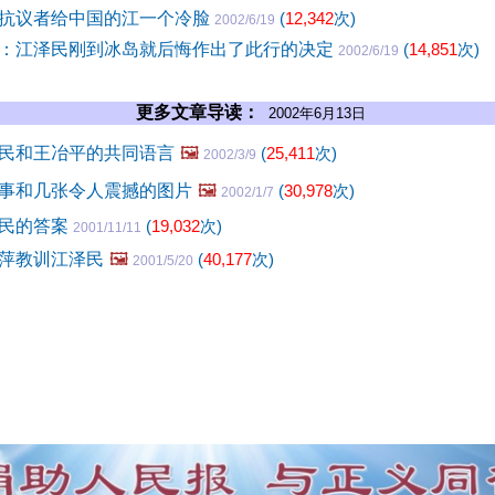
抗议者给中国的江一个冷脸
(
12,342
次)
2002/6/19
：江泽民刚到冰岛就后悔作出了此行的决定
(
14,851
次)
2002/6/19
更多文章导读：
2002年6月13日
民和王冶平的共同语言
🖼️
(
25,411
次)
2002/3/9
事和几张令人震撼的图片
🖼️
(
30,978
次)
2002/1/7
泽民的答案
(
19,032
次)
2001/11/11
萍教训江泽民
🖼️
(
40,177
次)
2001/5/20