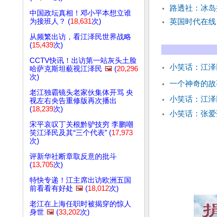
路透社：冰岛
中国政坛真相！邓小平本想立谁
为接班人？ (
18,631
次)
英国时代在线
从频繁出访，看江泽民世界战略
(
15,439
次)
CCTV快讯！出访第一站灰头土脸
小笑话：江泽
哈萨克斯坦藐视江泽民
🖼️
(
20,296
次)
一个神奇的故
老江独霸镜头老家伙集体开骂 央
小笑话：江
视左右央告重修版再次播出
(
18,239
次)
小笑话：张爱
宋平哀叹丁关根黔驴技穷 李鹏嘲
笑江泽民及其“三个代表” (
17,973
次)
评新华社断章取反意的批斗
(
13,705
次)
特快专递！江主席出访欧洲五国
前看看有好处
🖼️
(
18,012
次)
老江在上海任职时被揭穿的惊人
身世
🖼️
(
33,202
次)