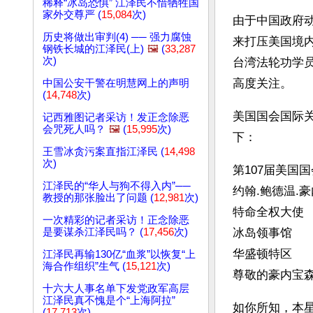
稀释“冰岛恐惧” 江泽民不惜牺牲国
家外交尊严 (
15,084
次)
由于中国政府
历史将做出审判(4) ── 强力腐蚀
来打压美国境
钢铁长城的江泽民(上)
🖼️
(
33,287
次)
台湾法轮功学员
高度关注。
中国公安干警在明慧网上的声明
(
14,748
次)
美国国会国际
记西雅图记者采访！发正念除恶
会咒死人吗？
🖼️
(
15,995
次)
下：
王雪冰贪污案直指江泽民 (
14,498
次)
第107届美国
江泽民的“华人与狗不得入内”──
约翰.鲍德温.豪内宝森
教授的那张脸出了问题 (
12,981
次)
特命全权大使
一次精彩的记者采访！正念除恶
是要谋杀江泽民吗？ (
17,456
次)
冰岛领事馆
华盛顿特区 
江泽民再输130亿“血浆”以恢复“上
海合作组织”生气 (
15,121
次)
尊敬的豪内宝森
十六大人事名单下发党政军高层
江泽民真不愧是个“上海阿拉”
如你所知，本
(
17,713
次)