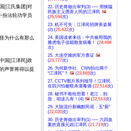
[江氏集团]对
22. 历史将做出审判(3) ── 用狭隘
民族主义愚弄人民的江泽民
🖼️
一份法轮功学员
(
25,594
次)
23. 机不可失：江泽民招牌美姿展
(2) (
25,432
次)
24. 美国读者来信：中共偷用我的
怪为什么有那么
雅虎电子信箱散发病毒！ (
24,498
次)
25. 大连空难的军方查证
🖼️
国[江泽民]政
(
23,777
次)
26. 为何新华社、CNN拍出两个
的声誉将得以提
“江泽民”？
🖼️
(
23,669
次)
27. CCTV图片系列报导！江泽民
在四川怕被暗杀灌毒酒 (
22,514
次)
28. 秘书不敢给您看！老江，别
急，咱这儿有！(4)
🖼️
(
22,513
次)
29. 大陆流行新幽默民谣：五“新”
(
22,020
次)
30. 历史将做出审判(1) ── 六四血
案的直接元凶江泽民 (
21,719
次)