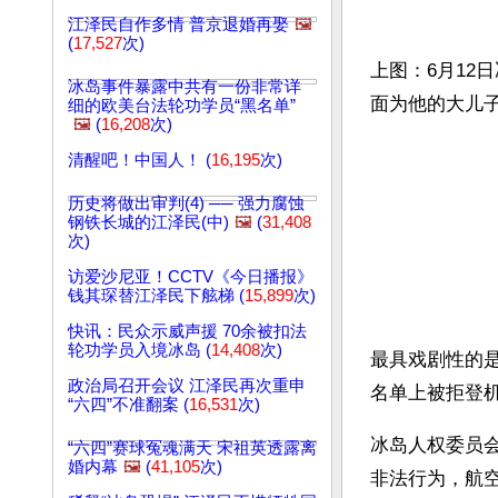
江泽民自作多情 普京退婚再娶
🖼️
(
17,527
次)
上图：6月12
冰岛事件暴露中共有一份非常详
面为他的大儿
细的欧美台法轮功学员“黑名单”
🖼️
(
16,208
次)
清醒吧！中国人！ (
16,195
次)
历史将做出审判(4) ── 强力腐蚀
钢铁长城的江泽民(中)
🖼️
(
31,408
次)
访爱沙尼亚！CCTV《今日播报》
钱其琛替江泽民下舷梯 (
15,899
次)
快讯：民众示威声援 70余被扣法
轮功学员入境冰岛 (
14,408
次)
最具戏剧性的
政治局召开会议 江泽民再次重申
名单上被拒登
“六四”不准翻案 (
16,531
次)
冰岛人权委员
“六四”赛球冤魂满天 宋祖英透露离
婚内幕
🖼️
(
41,105
次)
非法行为，航