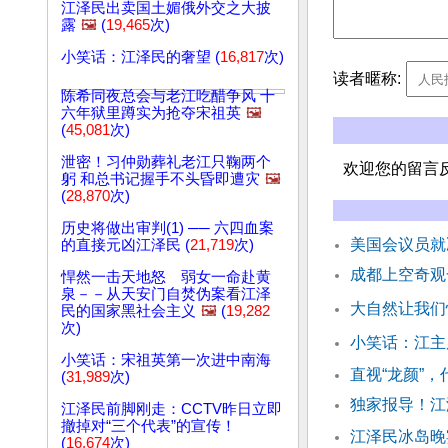
江泽民出卖国土媚俄外交之大披
露
🖼️
(
19,465
次)
小笑话：江泽民的奢望 (
16,817
次)
读者暱称:
陈希同夜总会与老江吃醋争风 十
六年狱里蹲实为抢夺宋祖英
🖼️
(
45,081
次)
泄密！习仲勋葬礼老江只鞠两个
欢迎您的留言
躬 和总书记握手不头昏即遭灾
🖼️
(
28,870
次)
历史将做出审判(1) ── 六四血案
美国会议员就
的直接元凶江泽民 (
21,719
次)
成都上空奇观
悍然一击天地怒 弱女一命赴黄
泉－－从天安门自焚伪案看江泽
大自然让我们
民的国家黑社会主义
🖼️
(
19,282
次)
小笑话：江主
小笑话：宋祖英第一次进中南海
直视“龙颜”
(
31,989
次)
独家报导！江
江泽民前脚刚走：CCTV昨日立即
撤掉对“三个代表”的宣传！
江泽民冰岛晚宴
(
16,674
次)