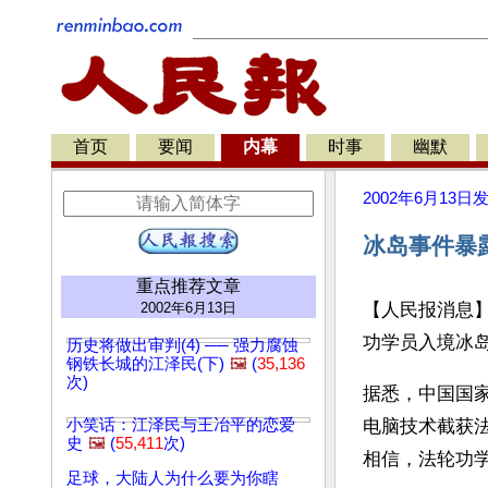
首页
要闻
内幕
时事
幽默
2002年6月13日
冰岛事件暴露
重点推荐文章
2002年6月13日
【人民报消息
功学员入境冰
历史将做出审判(4) ── 强力腐蚀
钢铁长城的江泽民(下)
🖼️
(
35,136
次)
据悉，中国国
小笑话：江泽民与王冶平的恋爱
电脑技术截获
史
🖼️
(
55,411
次)
相信，法轮功
足球，大陆人为什么要为你瞎