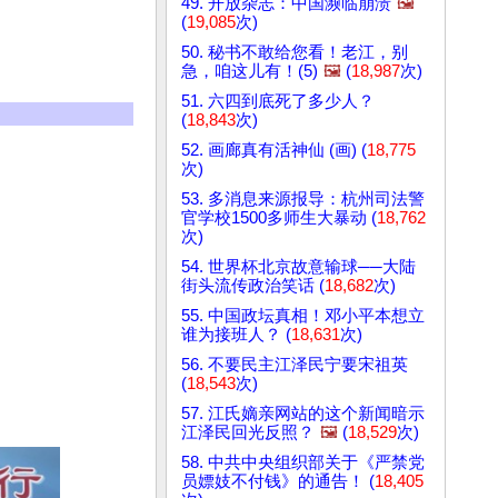
49. 开放杂志：中国濒临崩溃
🖼️
(
19,085
次)
50. 秘书不敢给您看！老江，别
急，咱这儿有！(5)
🖼️
(
18,987
次)
51. 六四到底死了多少人？
(
18,843
次)
52. 画廊真有活神仙 (画) (
18,775
次)
53. 多消息来源报导：杭州司法警
官学校1500多师生大暴动 (
18,762
次)
54. 世界杯北京故意输球──大陆
街头流传政治笑话 (
18,682
次)
55. 中国政坛真相！邓小平本想立
谁为接班人？ (
18,631
次)
56. 不要民主江泽民宁要宋祖英
(
18,543
次)
57. 江氏嫡亲网站的这个新闻暗示
江泽民回光反照？
🖼️
(
18,529
次)
58. 中共中央组织部关于《严禁党
员嫖妓不付钱》的通告！ (
18,405