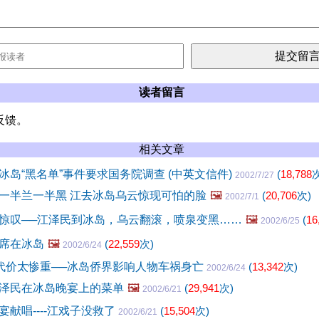
读者留言
反馈。
相关文章
冰岛“黑名单”事件要求国务院调查 (中英文信件)
(
18,788
次
2002/7/27
一半兰一半黑 江去冰岛乌云惊现可怕的脸
🖼️
(
20,706
次)
2002/7/1
惊叹──江泽民到冰岛，乌云翻滚，喷泉变黑……
🖼️
(
16
2002/6/25
席在冰岛
🖼️
(
22,559
次)
2002/6/24
，代价太惨重──冰岛侨界影响人物车祸身亡
(
13,342
次)
2002/6/24
泽民在冰岛晚宴上的菜单
🖼️
(
29,941
次)
2002/6/21
献唱----江戏子没救了
(
15,504
次)
2002/6/21