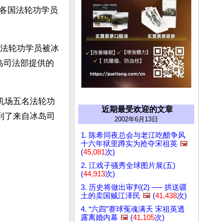
各国法轮功学员
名法轮功学员被冰
岛司法部提供的
机场五名法轮功
近期最受欢迎的文章
接到了来自冰岛司
2002年6月13日
。
1. 陈希同夜总会与老江吃醋争风
十六年狱里蹲实为抢夺宋祖英
🖼️
(
45,081
次)
2. 江戏子骚秀全球图片展(五)
(
44,913
次)
3. 历史将做出审判(2) ── 拱送疆
土的卖国贼江泽民
🖼️
(
41,438
次)
4. “六四”赛球冤魂满天 宋祖英透
露离婚内幕
🖼️
(
41,105
次)