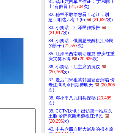
31. 镇压六四军官作证：“共和国卫
士”有假冒 (
21,704
次)
32. 秘书不敢给您看！老江，别
急，咱这儿有！(6)
🖼️
(
21,692
次)
33. 小笑话：江泽民作报告
🖼️
(
21,617
次)
34. 小笑话：俄国总统醉扒江泽民
的裤子 (
21,557
次)
35. 江泽民西南胡话连篇 曾庆红重
庆哭笑不得
🖼️
(
20,926
次)
36. 小笑话：江主席的抗议
🖼️
(
20,769
次)
37. 走后门宋祖英韩国登台演唱 傍
老江满意今日期待明天
🖼️
(
20,605
次)
38. 邓小平八九用兵探秘 (
20,489
次)
39. CCTV快讯！出访第一站灰头
土脸 哈萨克斯坦藐视江泽民
🖼️
(
20,296
次)
40. 中共六四血腥大屠杀的根本原