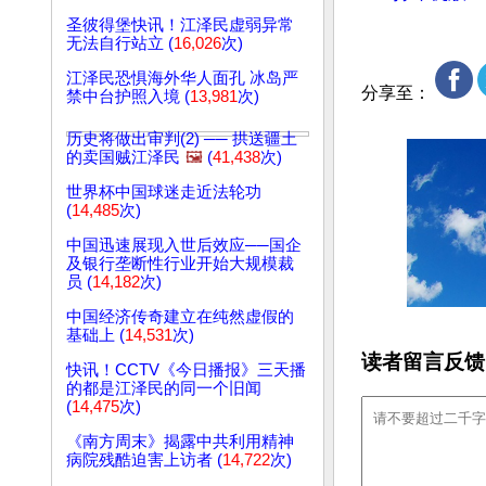
圣彼得堡快讯！江泽民虚弱异常
无法自行站立 (
16,026
次)
江泽民恐惧海外华人面孔 冰岛严
分享至：
禁中台护照入境 (
13,981
次)
历史将做出审判(2) ── 拱送疆土
的卖国贼江泽民
🖼️
(
41,438
次)
世界杯中国球迷走近法轮功
(
14,485
次)
中国迅速展现入世后效应──国企
及银行垄断性行业开始大规模裁
员 (
14,182
次)
中国经济传奇建立在纯然虚假的
基础上 (
14,531
次)
读者留言反馈
快讯！CCTV《今日播报》三天播
的都是江泽民的同一个旧闻
(
14,475
次)
《南方周末》揭露中共利用精神
病院残酷迫害上访者 (
14,722
次)