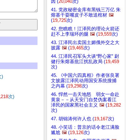
因 (
20,040
次)
41. 党政秘密金库有黑钱三万亿 朱
熔基干耍嘴皮子不敢送棺材
🖼️
(
19,725
次)
42. 您瞧瞧！江泽民的理论火箭还
赶不上李瑞环的腿
🖼️
(
19,559
次)
43. 江泽民出卖国土媚俄外交之大
披露
🖼️
(
19,465
次)
44. 江泽民召军头大谈“野心家” 尉
健行朱熔基批江扰乱政局 (
19,459
次)
45. 《中国六四真相》作者张良署
)
文披露江泽民动用国安系统搜捕
之内幕 (
19,298
次)
46. 悍然一击天地怒 弱女一命赴
,218
次)
黄泉－－从天安门自焚伪案看江
泽民的国家黑社会主义
🖼️
(
19,282
次)
47. 胡锦涛何许人也 (
19,167
次)
48. 小笑话：普京的话令老江满脸
尴尬
🖼️
(
19,126
次)