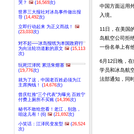
哭？
🖼️
(
16,569
次)
中国方面运用
世界三大报社对冰岛事件做出报
入境。
导 (
14,492
次)
立即行动起来 为正义而战！
🖼️
11日，在美国
(
23,033
次)
岛航空公司拒
对不起──冰岛报纸为本国政府行
一份名单上有
为向法轮功道歉的原文
🖼️
(
15,113
次)
6月12日晚，
玩死江泽民 累活朱熔基
🖼️
学员和冰岛航空公
(
19,776
次)
法部通知，同时
就为了这，中国老百姓必须为江
主席掏钱！ (
14,676
次)
曾庆红推“三个代表”为曝光 百姓宁
付费上厕所不买账 (
14,396
次)
秘书不敢给您看！老江，别急，
咱这儿有！(6)
🖼️
(
21,692
次)
小笑话：江泽民变发型
🖼️
(
26,524
次)