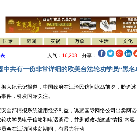
国际
奇闻
灾祸
万象
生活
文化
人气：
16,208
分享：
发表
中共有一份非常详细的欧美台法轮功学员“黑名单”
】据大纪元记报道，中国政府在江泽民访问冰岛前夕，胁迫冰
岛事件，引发国际关注。
家安全部情报系统运用经济利益，诱惑国际网络公司出卖网诺
法轮功学员电子信箱和电话谈话，并删截改动这些“情报”内容
学员会在江访问冰岛期间，有暴力行动。