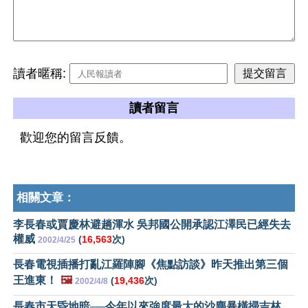
讀者暱稱:
讀者留言
歡迎您的留言反饋。
相關文章：
李長春或賈慶林避趟渾水 吳邦國公開承認江澤民已經失去
權威
(
16,563
次)
2002/4/25
長春電視插播打亂江羅陣腳《焦點訪談》昨天推出第三個
王進東！
🖼️
(
19,436
次)
2002/4/8
長春市天昏地暗──今年以來強度最大的沙塵暴橫掃吉林