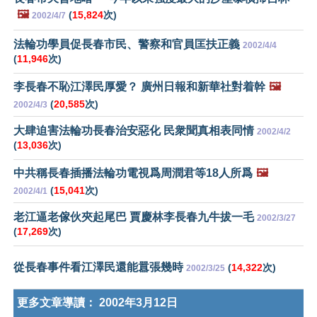
🖼️
(
15,824
次)
2002/4/7
法輪功學員促長春市民、警察和官員匡扶正義
2002/4/4
(
11,946
次)
李長春不恥江澤民厚愛？ 廣州日報和新華社對着幹
🖼️
(
20,585
次)
2002/4/3
大肆迫害法輪功長春治安惡化 民衆聞真相表同情
2002/4/2
(
13,036
次)
中共稱長春插播法輪功電視爲周潤君等18人所爲
🖼️
(
15,041
次)
2002/4/1
老江逼老傢伙夾起尾巴 賈慶林李長春九牛拔一毛
2002/3/27
(
17,269
次)
從長春事件看江澤民還能囂張幾時
(
14,322
次)
2002/3/25
更多文章導讀：
2002年3月12日