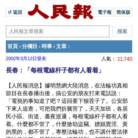
↺ 返回 
電子報
简体版
首頁
分欄目
時事
文章
›
›
›
：
2002年3月12日
發表
人氣：
11,740
長春：「每根電線杆子都有人看着」
【人民報消息】據明慧網大陸消息，在法輪功真相
節目在長春播出後，搞公安的朋友打來電話說：
「電視的事知道了吧？這回要下狠茬子了。公安部
下來人追查，可把我們折騰苦了，天天加班，各居
民小區、街道、晝夜巡邏，每根電線杆子都有人看
着。什麼都不管了，什麼搶劫盜竊、嫖娼賣淫、黃
的黑的，都不管了，專整法輪功，也不講什麼法律