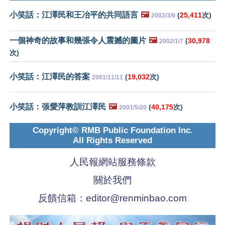
小笑話：江澤民和王冶平的共同語言
🖼️
(
25,411
次)
2002/3/9
一個神奇的故事和幾張令人震撼的圖片
🖼️
(
30,978
2002/1/7
次)
小笑話：江澤民的答案
(
19,032
次)
2001/11/11
小笑話：張愛萍教訓江澤民
🖼️
(
40,175
次)
2001/5/20
Copyright© RMB Public Foundation Inc.
All Rights Reserved
人民報網站服務條款
關於我們
反饋信箱：
editor@renminbao.com