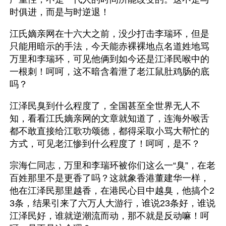
时俱进，而是与时逆退！
江氏嫡亲网在十六大之前，没少打击李瑞环，但是
只能用暗示的手法，今天能赤裸裸地点名道姓地骂
万里和李瑞环，可见他俩到如今还是江泽民喉中的
一根刺！呵呵，这不暗含着泄了老江鼠肚鸡肠的底
吗？
江泽民臭到什么程度了，全国甚至全世界无人不
知，看看江氏嫡亲网的文章就知道了，连海外喉舌
都不敢直接给江歌功颂德，都得采取小骂大帮忙的
方式，可见老江惨到什么程度了！呵呵，是不？
宗海仁同志，万里和李瑞环被你们这么一“臭”，在老
百姓那里不是更香了吗？这就象香港董建华一样，
他在江泽民那里越香，在港民心目中越臭，他搞个2
3条，结果引来了六万人大游行，谁说23条好，谁说
江泽民好，谁就逆潮流而动，那不就是反动嘛！呵