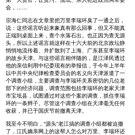
第一大贪官，让贪污、流氓、杀人犯进政治局常委
会，…… 
宗海仁同志在文章里把万里李瑞环臭了一通之后，
说：这些谣言听起来象真有那么回事，但又不能真
正端到桌面上来，查个水落石出。也正因为查无源
头，所以上述谣言就这样在十六大前的北京政坛静
悄悄地流传着、并扩散到了上海、广东甚至李瑞环
的故乡天津。与这些谣言相伴随的，是江泽民透过
他的亲信利用中纪委现有的举报信，于今年上半年
以中共中央纪律检查委员会的名义向天津派遣了一
个调查小组，主要调查与李瑞环关系密切的几位老
部下的经济问题，调查范围包括李瑞环的老家天津
市宝坻县，试图通过对这些个案的调查，抓住李瑞
环的一条辫子。尽管这个调查小组在天津毫无任何
收获，并已于国庆节前撤离天津。
我至今不明白，“源头”老江搞的调查小组都被迫撤
了，江氏嫡亲网上的这帮人怎么对万里、李瑞环还