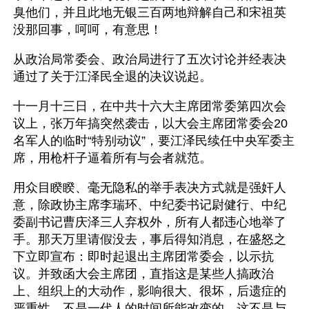
臭他们，并且此地无银三百两地辩解自己和宋祖英
没那回事，呵呵，有意思！ 
从政治局常委会、政治局进行了五次讨论并经表决
通过了关于江泽民全退的决议说起。
十一月十三日，在中共十六大主席团常委第四次会
议上，张万年搞突然袭击，以大会主席团常委会20
名军人的临时“特别动议”，要江泽民续任中央军委主
席，用枪杆子逼着所有与会者就范。
用众目睽睽、毫无隐私的举手表决方式就是强奸人
意，除政协主席李瑞环、中纪委书记尉健行、中纪
委副书记曹庆泽三人弃权外，所有人都违心地举了
手。那天万里请假没去，事后得知消息，在盛怒之
下立即宣布：即时起退出主席团常委会，以示抗
议。并致函大会主席团，直指这是某些人搞政治
上、组织上的大动作，影响很大、很坏，后遗症的
严重性，不是一代人的时间所能改变的。这不是与