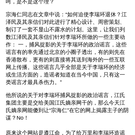
呵，是不是这个理？
宗海仁同志在文章中说：“如何迫使李瑞环退休？江
泽民及其亲信们对此进行了精心设计、周密策划、
制订了一套不显山不露水的计划。这里，让我们列
数江泽民及其亲信们针对李瑞环所做的一些主要动
作： 一，捕风捉影的关于李瑞环的政治谣言，这些
谣言有的率先通过北京的小圈子透出，有的则先在
香港散布，更有的则直接将其送到海外的一些互联
网上传播。这些谣言几乎全部是关于李瑞环的经济
或生活方面的，造谣者知道在当今中国，只有这一
类谣言才最具杀伤力。”
他所说的关于对李瑞环捕风捉影的政治谣言，江氏
集团主要是交给美国江氏嫡亲网干的，那么今天江
氏嫡亲网能傻到让“宗海仁”在它的网上揭露主子的阴
谋？No！
原来这个网站是遵江命，为了给万里和李瑞环造谣