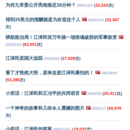
为何九常委公开亮相推迟38分钟？
(
32,543
次)
2002/12/7
得到35美元的报酬就是为欢迎这个人
🖼️
(
32,307
2002/12/3
次)
绑架政治局！江泽民张万年搞一场惊魂破胆的军事政变
🖼️
(
62,551
次)
2002/12/3
江泽民卖国大追踪
(
27,626
次)
2002/10/2
看了才恍然大悟，原来这是江泽民最怕的！
🖼️
2002/9/16
(
53,396
次)
小笑话：江泽民和王冶平的共同语言
🖼️
(
25,411
次)
2002/3/9
一个神奇的故事和几张令人震撼的图片
🖼️
(
30,978
2002/1/7
次)
小笑话：江泽民的答案
(
19,032
次)
2001/11/11