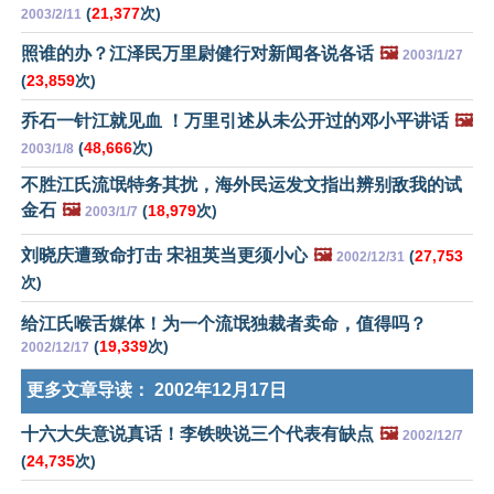
(
21,377
次)
2003/2/11
照谁的办？江泽民万里尉健行对新闻各说各话
🖼️
2003/1/27
(
23,859
次)
乔石一针江就见血 ！万里引述从未公开过的邓小平讲话
🖼️
(
48,666
次)
2003/1/8
不胜江氏流氓特务其扰，海外民运发文指出辨别敌我的试
金石
🖼️
(
18,979
次)
2003/1/7
刘晓庆遭致命打击 宋祖英当更须小心
🖼️
(
27,753
2002/12/31
次)
给江氏喉舌媒体！为一个流氓独裁者卖命，值得吗？
(
19,339
次)
2002/12/17
更多文章导读：
2002年12月17日
十六大失意说真话！李铁映说三个代表有缺点
🖼️
2002/12/7
(
24,735
次)