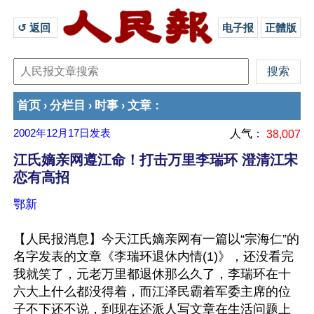
↺ 返回 
电子报
正體版
首页
分栏目
时事
文章
›
›
›
：
2002年12月17日
发表
人气：
38,007
江氏嫡亲网遵江命！打击万里李瑞环 澄清江宋
恋有高招
鄂新
【人民报消息】今天江氏嫡亲网有一篇以“宗海仁”的
名字发表的文章《李瑞环退休内情(1)》，还没看完
我就笑了，元老万里都退休那么久了，李瑞环在十
六大上什么都没得着，而江泽民霸着军委主席的位
子不下还不说，到现在还派人写文章在生活问题上