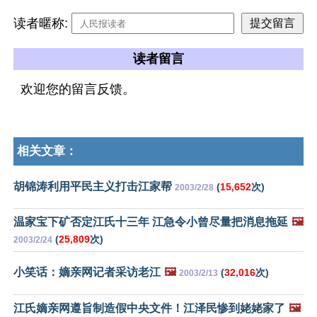
读者暱称:
读者留言
欢迎您的留言反馈。
相关文章：
胡锦涛利用平民主义打击江家帮
(
15,652
次)
2003/2/28
温家宝下矿否定江氏十三年 江急令小曾尽量把消息拖延
🖼️
(
25,809
次)
2003/2/24
小笑话：嫡亲网记者采访老江
🖼️
(
32,016
次)
2003/2/13
江氏嫡亲网遵旨制造假中央文件！江泽民惨到姥姥家了
🖼️