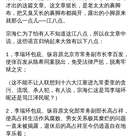
才出的这篇文章。这文章挺长，是老太太的裹脚
布，把又臭又长的裹脚布都揭开，露出的小脚原来
就那么一点儿──江八点。
宗海仁为了怕有人不知道这江八点，所以在文章中
说，这些谣言归纳起来大致有以下八点：
1，李瑞环包庇、纵容原北京市常务副市长李百发，
使张百发从陈希同案脱出，免受法律严惩，脱离牢
狱之灾；
（这不能不让人联想到十六大江塞进九常委里的贪
污、流氓、杀人犯，有人说，宗海仁这是骂李瑞环
呢还是骂江泽民呢？） 
2，李瑞环包庇、纵容原文化部常务副部长高占祥，
使高占祥生活作风腐败、男女关系极其糜烂的问题
一直未被揭露，退休后的高占祥至今仍逍遥自在地
享乐着；