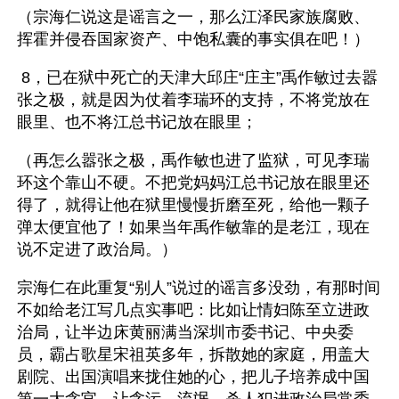
（宗海仁说这是谣言之一，那么江泽民家族腐败、
挥霍并侵吞国家资产、中饱私囊的事实俱在吧！）
 8，已在狱中死亡的天津大邱庄“庄主”禹作敏过去嚣
张之极，就是因为仗着李瑞环的支持，不将党放在
眼里、也不将江总书记放在眼里；
（再怎么嚣张之极，禹作敏也进了监狱，可见李瑞
环这个靠山不硬。不把党妈妈江总书记放在眼里还
得了，就得让他在狱里慢慢折磨至死，给他一颗子
弹太便宜他了！如果当年禹作敏靠的是老江，现在
说不定进了政治局。）
宗海仁在此重复“别人”说过的谣言多没劲，有那时间
不如给老江写几点实事吧：比如让情妇陈至立进政
治局，让半边床黄丽满当深圳市委书记、中央委
员，霸占歌星宋祖英多年，拆散她的家庭，用盖大
剧院、出国演唱来拢住她的心，把儿子培养成中国