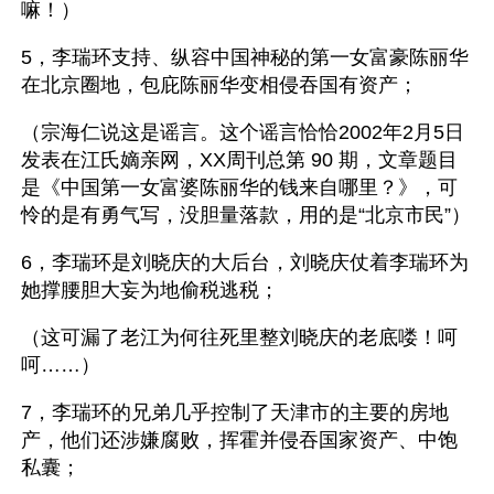
嘛！）
5，李瑞环支持、纵容中国神秘的第一女富豪陈丽华
在北京圈地，包庇陈丽华变相侵吞国有资产；
（宗海仁说这是谣言。这个谣言恰恰2002年2月5日
发表在江氏嫡亲网，XX周刊总第 90 期，文章题目
是《中国第一女富婆陈丽华的钱来自哪里？》，可
怜的是有勇气写，没胆量落款，用的是“北京市民”） 
6，李瑞环是刘晓庆的大后台，刘晓庆仗着李瑞环为
她撑腰胆大妄为地偷税逃税；
（这可漏了老江为何往死里整刘晓庆的老底喽！呵
呵……） 
7，李瑞环的兄弟几乎控制了天津市的主要的房地
产，他们还涉嫌腐败，挥霍并侵吞国家资产、中饱
私囊；