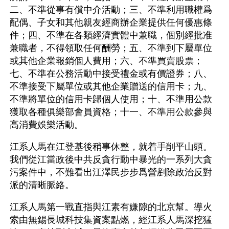
二、不準從事有償中介活動；三、不準利用職權爲
配偶、子女和其他親友經商辦企業提供任何優惠條
件；四、不準在各類經濟實體中兼職，個別經批准
兼職者，不得領取任何酬勞；五、不準到下屬單位
或其他企業報銷個人費用；六、不準買賣股票；
七、不準在公務活動中接受禮金或有價證券；八、
不準接受下屬單位或其他企業贈送的信用卡；九、
不準將單位的信用卡歸個人使用；十、不準用公款
獲取各種俱樂部會員資格；十一、不準用公款參與
高消費娛樂活動。 
江系人馬在江登基後稍事休整，就着手削平山頭。
我們從江當政後中共反貪行動中暴光的一系列大貪
污案件中，不難看出江澤民步步爲營剷除政治反對
派的清晰脈絡。
江系人馬第一戰直指與江素有嫌隙的北京幫。導火
索由無錫長城科技集資案點燃，經江系人馬深挖猛