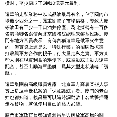
橫財，至少賺取了5到10億美元暴利。
遠華的走私業務中以成品油最爲有名，佔了國內市
場最少四分之一，嚴重衝擊了市場價格，導致大慶
等油田有至少一千口油井停產。爲此據稱有一百多
名港商聯名寫信向北京國務院總理朱鎔基投訴。廈
門有地方官員表示，有傳言稱遠華是做軍火生意
的，但實際上這是以「特殊行業」的招牌做掩護，
打著與軍方合作的幌子，行大量走私之實。軍方某
些人則在現實利益的驅使下，或被動或主動與遠華
配合，甚至出動海軍艦艇，爲其大型走私油輪「護
航」。
遠華集團前高級職員透露，北京軍方高層某些人事
實上是遠華走私案的「保駕護航」者。廈門的老百
姓也都知道，賴昌星可以隨時調動數十名武警押運
走私貨物，就像使用自己的私人武裝。
廈門市軍政官員都知道賴昌星與解放軍高層的關