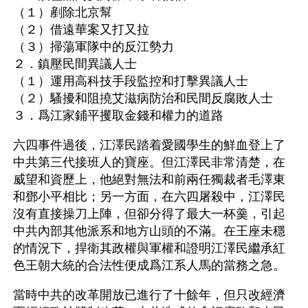
（１）剷除北京幫
（２）借遠華案又打又拉
（３）掃蕩軍隊中的反江勢力
２．鎮壓民間異議人士
（１）運用高科技手段監控和打擊異議人士
（２）騷擾和阻撓艾滋病防治和民間反腐敗人士 
３．爲江家鋪平攫取金錢和權力的道路 
六四事件過後，江澤民踏着愛國學生的鮮血登上了
中共第三代接班人的寶座。但江澤民非常清楚，在
威望和資歷上，他絕對無法和前兩任獨裁者毛澤東
和鄧小平相比；另一方面，在六四屠殺中，江澤民
沒有直接操刀上陣，但卻分得了最大一杯羹，引起
中共內部其他派系和地方山頭的不滿。在王座未穩
的情況下，捍衛其政權與軍權和證明江澤民繼承紅
色王朝大統的合法性便成爲江系人馬的當務之急。
當時中共的改革開放已進行了十餘年，但只改經濟