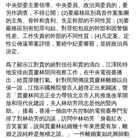
中央部委主要領導、中央委員、政治局委員的，要
另作調查，不得公開；(2)要嚴格區別爲首作案集團
的主角、骨幹和貪利、失足幹部的不同性質；(3)要
嚴格區別有犯罪勾結、對罪犯包庇的幹部和因警惕
性差、工作失責的幹部的不同性質；(4)凡定案、定
性公佈遠華案詳情，要經中紀委審覈，並經政治局
決定。
爲了顯示江對賈的絕對信任和賈的清白，江澤民特
地安排由賈慶林陪同視察工作，在中央電視臺播
出，給賈撐腰打氣。針對民間傳說賈慶林離婚以自
保一說，江指示國務院發言人趙啓正出來闢謠，聲
言「賈慶林同志正全力帶領北京市人民推進改革開
放和現代化建設，夫人林幼芳同志是他的賢內
助。」接着，香港一個由中共控制的電視臺專門安
排了對林幼芳的訪談，訪問中林幼芳「身着紅衣，
言笑宴宴，說與賈慶林結婚幾十年來恩愛有加，離
婚之說純粹是無稽之談。」 一件離婚案如此興師動