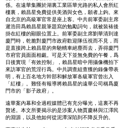
係。在遠華集團於湖裏工業區華光路的私人會所紅
樓裏，賴昌星免費提供美酒與女色，願者上鉤。來
自北京的高級軍官常是座上客。中共前軍委副主席
遲浩田爲賴昌星親筆題寫的勉勵詞句，就被裝裱後
掛在紅樓的顯眼位置上。前軍委副主席劉華清到達
廈門時，乾脆對廈門市政府歡迎隊伍視而不見，而
是直接跨上賴昌星的奔馳轎車絕塵而去，弄得廈門
市府官員面面相覷。可是天下並無免費的午餐，爲
日後實現「有效控制」，賴昌星暗中用攝像機拍下
來訪軍官的荒淫行爲。中共調查組查獲的錄像帶表
明，有上百名地方幹部和解放軍各級軍官曾出入
「紅樓」。難怪有報導將賴昌星的遠華公司稱爲廈
門市的「影子政府」。
遠華案內幕和全過程媒體已有充分曝光，這裏不再
贅述。本文所要揭示的是涉案人物賈慶林與江澤民
的淵源，以及他如何從泥潭深陷到不降反升的。