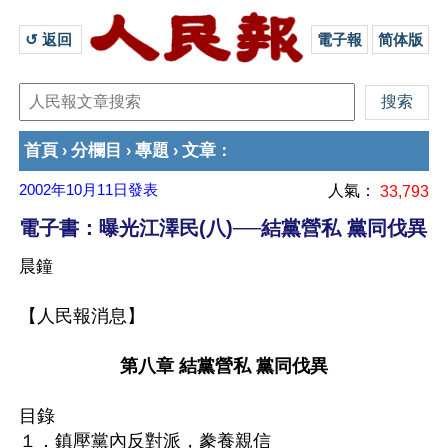
↺ 返回 
電子報
简体版
首頁
分欄目
專題
文章
›
›
›
：
2002年10月11日
發表
人氣：
33,793
電子書：曝光江澤民(八)──結黨營私 黨同伐異
晨鐘
【人民報消息】
第八章 結黨營私 黨同伐異
目錄 
１．鎮壓黨內反對派，豢養親信 