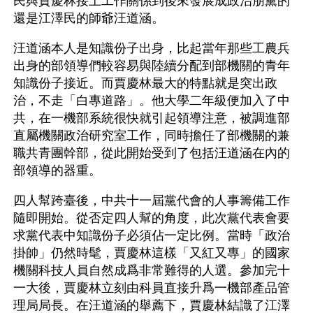
民與賈慶林接上工作關係到後來發展成政治朋黨的
還是江澤民的師爺汪道涵。
汪道涵本人是知識份子出身，比起當年那些工農兵
出身的部領導們較容易與陸續分配到部機關的青年
知識份子接近。而賈慶林最大的特點就是突出政
治，不走「白專道路」。他大學二年級便加入了中
共，在一機部系統很快就引起領導注意，被調進部
直屬機關政治研究室工作，同時擔任了部機關的兼
職共青團幹部，從此開始受到了包括汪道涵在內的
部領導的器重。
四人幫跨臺後，中共十一屆黨代會的人事籌備工作
隨即開始。從否定四人幫的角度，此次黨代表會要
求黨代表中知識份子必須佔一定比例。當時「政治
掛帥」仍然時髦，賈慶林這樣「又紅又專」的國家
機關科技人員自然成爲非常難得的人選。參加完十
一大後，賈慶林立刻由科員直接升爲一機部產品管
理局局長。在汪道涵的舉薦下，賈慶林結識了江澤