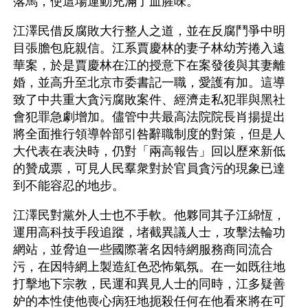
落馬，使這場運動充滿了血腥味。 
江澤民借反腐敗大行整人之道，並在反腐鬥爭中明
目張膽包庇親信。江系賈慶林的妻子林幼芳捲入遠
華案，於是賈慶林在江的授意下在案發後與其妻離
婚，並高升至北京市委書記一職，愛護有加。這導
致了中共重大貪污腐敗案件、經濟走私犯罪與黑社
會犯罪急劇增加。儘管中共最高法院院長肖揚提出
將全面推行領導幹部引咎辭職制度的對策，但是人
大代表在表決時，仍對「兩高報告」回以歷來新低
的贊成票，可見人民羣衆對於官員貪污的現象已達
到不能容忍的地步。 
江澤民對黨外人士也不手軟。他夥同其子江綿恆，
運用高科技手段追蹤，堵截異議人士，攻擊法輪功
網站，並脅迫一些國際著名因特網服務商同流合
污，在因特網上製造紅色恐怖氣氛。在一如既往地
打擊地下宗教，民運和異見人士的同時，江多疑善
妒的本性使他喪心病狂地扼殺任何在他看來將在可