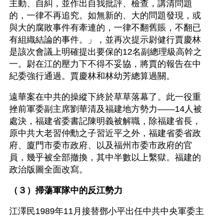
主動、自糾，並作出自我批評、檢查，講清問題
的，一律不再追究。如無新的、大的問題發現，或
與大的腐敗事件有牽連的，一律不翻舊賬，不翻已
有組織結論的事件。」，並再次提示尉健行賈慶林
是該次會議上明確提出要保的12名副總理級高幹之
一。尉在江的壓力下不得不妥協，將賈的報告在中
紀委強行通過。賈慶林和林幼芳總算過關。
遠華案在中共的操縱下終於草草落幕了。此一役重
挫前軍委副主席劉華清及福建地方勢力——14人被
處決，福建省委書記陳明義被解職，除福建省長，
原中共大老習仲勳之子習近平之外，福建省委省政
府、廈門市委市政府、以及福州市委市政府的官
員，幾乎被全部撤換，其中半數以上繫獄。福建的
政治版圖全面改寫。
（３）掃蕩軍隊中的反江勢力
江澤民1989年11月接替鄧小平出任中共中央軍委主