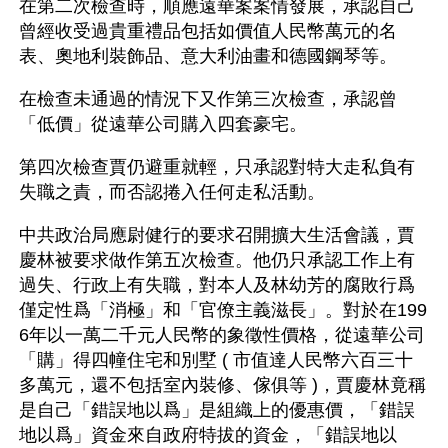
在第二次檢查時，順應遠華案案情發展，承認自己
曾經收受過貴重禮品包括如價值人民幣萬元的名
表、奧地利裝飾品、意大利油畫和德國鋼琴等。
在檢查未通過的情況下又作第三次檢查，承認曾
「低價」從遠華公司購入四套豪宅。
第四次檢查賈仍避重就輕，只承認對特大走私負有
失職之責，而否認捲入任何走私活動。
中共政治局應尉健行的要求召開擴大生活會議，賈
慶林被要求做作第五次檢查。他仍只承認工作上有
過失、行政上有失職，對本人及林幼芳的腐敗行爲
僅定性爲「消極」和「官僚主義滋長」。對於在199
6年以一萬二千元人民幣的象徵性價格，從遠華公司
「購」得四幢住宅和別墅 ( 市值達人民幣六百三十
多萬元，還不包括室內裝修、傢俱等 )，賈慶林竟稱
是自己「錯誤地以爲」是組織上的優惠價，「錯誤
地以爲」資金來自政府特拔的資金，「錯誤地以