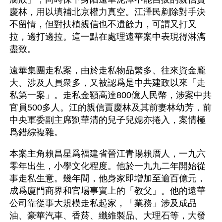
慶林，用以填補北京權力真空。江澤民剷除對手決
不留情，但對扶植親信也不遺餘力，可謂又打又
拉，邊打邊拉。這一點在處理遠華案中表現得淋漓
盡致。
遠華集團走私案，由於走私物品繁多、往來資金龐
大、涉及人員衆多，又被認爲是中共建政以來「走
私第一案」。走私金額高達800億人民幣，涉案中共
官員500多人。江的親信賈慶林及其前妻林幼芳，前
中央軍委副主席劉華清的兒子兒媳亦捲入，案情極
爲錯綜複雜。
本案主角賴昌星爲福建省晉江青陽賴厝人，一九六
零年出生，小學文化程度。他於一九九二年開始從
事走私生意。幾年間，他身家即增加至逾百億元，
成爲廈門商界和官場事實上的「教父」。他的遠華
公司靠從事大規模走私起家，「業務」涉及成品
油、豪華汽車、香菸、纖維製品、大理石等，大發