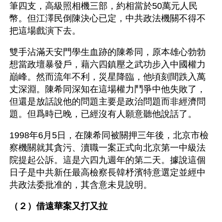
筆四支，高級照相機三部，約相當於50萬元人民
幣。但江澤民倒陳決心已定，中共政法機關不得不
把這場戲演下去。
雙手沾滿天安門學生血跡的陳希同，原本雄心勃勃
想當政壇暴發戶，藉六四鎮壓之武功步入中國權力
巔峰。然而流年不利，災星降臨，他頃刻間跌入萬
丈深淵。陳希同深知在這場權力鬥爭中他失敗了，
但還是放話說他的問題主要是政治問題而非經濟問
題。但爲時已晚，已經沒有人願意聽他說話了。
1998年6月5日，在陳希同被關押三年後，北京市檢
察機關就其貪污、瀆職一案正式向北京第一中級法
院提起公訴。這是六四九週年的第二天。據說這個
日子是中共新任最高檢察長韓杼濱特意選定並經中
共政法委批准的，其含意未見說明。
（２）借遠華案又打又拉