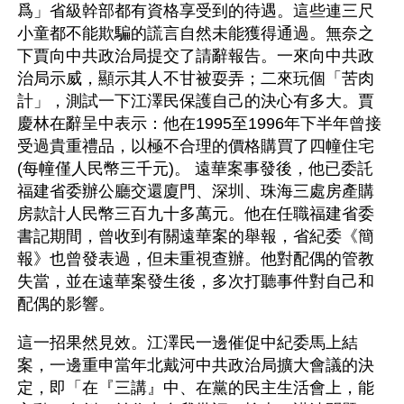
爲」省級幹部都有資格享受到的待遇。這些連三尺
小童都不能欺騙的謊言自然未能獲得通過。無奈之
下賈向中共政治局提交了請辭報告。一來向中共政
治局示威，顯示其人不甘被耍弄；二來玩個「苦肉
計」，測試一下江澤民保護自己的決心有多大。賈
慶林在辭呈中表示：他在1995至1996年下半年曾接
受過貴重禮品，以極不合理的價格購買了四幢住宅
(每幢僅人民幣三千元)。 遠華案事發後，他已委託
福建省委辦公廳交還廈門、深圳、珠海三處房產購
房款計人民幣三百九十多萬元。他在任職福建省委
書記期間，曾收到有關遠華案的舉報，省紀委《簡
報》也曾發表過，但未重視查辦。他對配偶的管教
失當，並在遠華案發生後，多次打聽事件對自己和
配偶的影響。
這一招果然見效。江澤民一邊催促中紀委馬上結
案，一邊重申當年北戴河中共政治局擴大會議的決
定，即「在『三講』中、在黨的民主生活會上，能