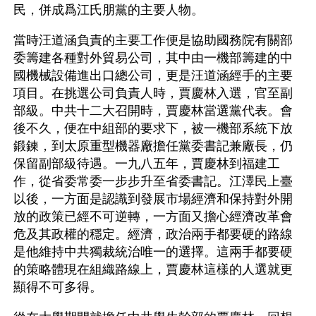
民，併成爲江氏朋黨的主要人物。
當時汪道涵負責的主要工作便是協助國務院有關部
委籌建各種對外貿易公司，其中由一機部籌建的中
國機械設備進出口總公司，更是汪道涵經手的主要
項目。在挑選公司負責人時，賈慶林入選，官至副
部級。中共十二大召開時，賈慶林當選黨代表。會
後不久，便在中組部的要求下，被一機部系統下放
鍛鍊，到太原重型機器廠擔任黨委書記兼廠長，仍
保留副部級待遇。一九八五年，賈慶林到福建工
作，從省委常委一步步升至省委書記。江澤民上臺
以後，一方面是認識到發展市場經濟和保持對外開
放的政策已經不可逆轉，一方面又擔心經濟改革會
危及其政權的穩定。經濟，政治兩手都要硬的路線
是他維持中共獨裁統治唯一的選擇。這兩手都要硬
的策略體現在組織路線上，賈慶林這樣的人選就更
顯得不可多得。