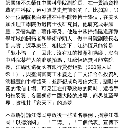
歸國後不久榮任中國科學院副院長。在一貫論資排
輩的中科院，這可算是史無前例的了。比如說，另
外一位副院長白春禮在中科院獲博士學位，在美國
加州理工學院做過博士後研究員。他研究成果頗
豐，榮譽無數，著作等身。他是中國掃描隧道顯微
學領域的開拓者和學術帶頭人，做中科院副院長名
副其實，深孚衆望。相比之下，江綿恆只能算是
「醜小鴨」了。因此，沒有江的授意和操縱，沒有
中科院某些人的溜鬚拍馬，江綿恆絕無可能當院
長。江綿恆還從國有銀行貸得鉅款（200億人民
幣！），與臺灣富商王永慶之子王文洋合作投資利
潤極豐的半導體業，並夢想成爲電信大王，壟斷中
國的電信市場。可見江在打擊政敵的同時，還着手
培植羽翼，妄圖獨霸中國大陸的政界，商界甚至學
界，實現其「家天下」的迷夢。
本章將討論江澤民專政後一些著名事例，揭穿江澤
民「以德治國」，「三講」，「三個代表」宣傳下