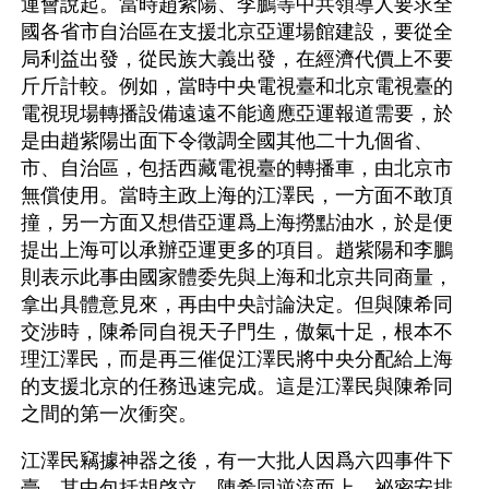
運會說起。當時趙紫陽、李鵬等中共領導人要求全
國各省市自治區在支援北京亞運場館建設，要從全
局利益出發，從民族大義出發，在經濟代價上不要
斤斤計較。例如，當時中央電視臺和北京電視臺的
電視現場轉播設備遠遠不能適應亞運報道需要，於
是由趙紫陽出面下令徵調全國其他二十九個省、
市、自治區，包括西藏電視臺的轉播車，由北京市
無償使用。當時主政上海的江澤民，一方面不敢頂
撞，另一方面又想借亞運爲上海撈點油水，於是便
提出上海可以承辦亞運更多的項目。趙紫陽和李鵬
則表示此事由國家體委先與上海和北京共同商量，
拿出具體意見來，再由中央討論決定。但與陳希同
交涉時，陳希同自視天子門生，傲氣十足，根本不
理江澤民，而是再三催促江澤民將中央分配給上海
的支援北京的任務迅速完成。這是江澤民與陳希同
之間的第一次衝突。
江澤民竊據神器之後，有一大批人因爲六四事件下
臺，其中包括胡啓立。陳希同逆流而上，祕密安排