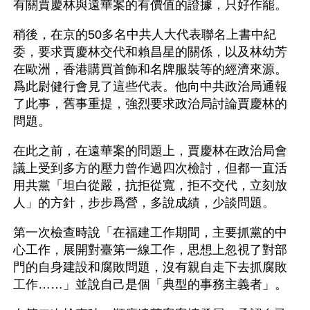
有關賈慶林與遠華案的有價值的證據，只好作罷。
稍後，在京的50多名中共人大代表聯名上書中紀
委，要求賈慶林交代和賴昌星的關係，以及林幼芳
在歐洲，香港購買首飾和名牌服裝等的經濟來源。
爲此尉健行會見了這些代表。他向中共政治局通報
了此事，舊事重提，強烈要求政治局討論賈慶林的
問題。
在此之前，在遠華案的問題上，賈慶林在政治局會
議上受到多方的壓力曾作過四次檢討，但都一直活
用共黨「坦白從嚴，抗拒從寬，拒不交代，立刻放
人」的方針，步步爲營，多說成績，少談問題。
第一次檢查時說「在福建工作期間，主要抓黨的中
心工作，展開對臺第一線工作，思想上忽視了對部
門的自身建設和腐敗問題，沒有親自走下去抓腐敗
工作……」並說自己是個「典型的事務主義者」。