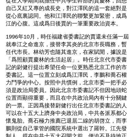
從在大學期間就擔任中共學生幹部的賈慶林，回想
自己又紅又專的成長史，對江澤民的這一套絕對是
從心底裏認同。他和江澤民的聯繫更加緊密，成爲
江的心腹。這成爲日後賈的一筆重要政治資本。
1996年10月，時任福建省委書記的賈還未任滿一屆
就奉江之命進京，接替李其炎的北京市長職務，暫
任代市長。林幼芳也隨其進京，在家賦閒，據說是
「爲照顧賈慶林的生活起居」。時任北京代市委書
記的尉健行提出希望任命一位更熟悉北京工作的市
委書記。這一位置立刻成爲江澤民，李鵬和喬石權
力鬥爭的中心。按照中共慣例，北京市委一把手必
須是政治局委員。因此北京市委書記不但因地頭蛇
位置而顯得重要，而且在中共政治局內有十分關鍵
的一票。正因爲接替尉健行出任北京市委書記的人
可以在十五大上躋身中央政治局，中共各派系都心
懷鬼胎。喬石極力推薦已退居二線的胡啓立，而李
鵬則從自己掌管的國院系統中選出了羅幹。江先發
制人，趕在中共十五大召開之前，便迫不及待地正