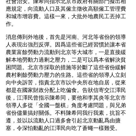
社會治安。陳希同指示北京市政府有關部門擬出相
應規定，向流動人口及其僱主徵收高額僱工管理費
和城市增容費。這樣一來，大批外地農民工丟掉工
作。
消息傳到外地後，首先是河南、河北等省份的領導
人表現出強烈反彈。因爲這些省已經習慣於讓本省
農業富餘勞動力流動到北京等大城市，一是直接緩
解本地勞動力過剩之壓力，二是可以爲本省解決貧
困問題。北京市採取的措施等於斷了這些省份緩解
農村剩餘勞動力壓力的生路。這些省的領導人立刻
向中央訴苦，指責北京市以中央所在地自居，從來
都是在國家財政分配上吃偏食。告狀信寄交江澤民
後，江澤民曾指示陳希同，要他和李其炎等北京市
領導人多從「全國一盤棋」角度考慮問題，與兄弟
省份儘量搞好關係。不料陳希同我行我素，抗旨不
遵，並以以流動人口過多會引起北京動亂爲由搪
塞，令深怕動亂的江澤民向吃了蒼蠅一樣難受。