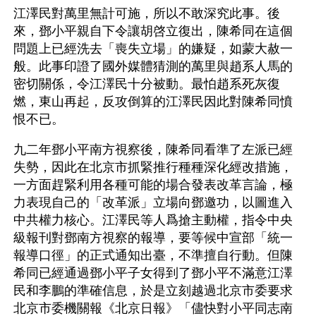
江澤民對萬里無計可施，所以不敢深究此事。後
來，鄧小平親自下令讓胡啓立復出，陳希同在這個
問題上已經洗去「喪失立場」的嫌疑，如蒙大赦一
般。此事印證了國外媒體猜測的萬里與趙系人馬的
密切關係，令江澤民十分被動。最怕趙系死灰復
燃，東山再起，反攻倒算的江澤民因此對陳希同憤
恨不已。
九二年鄧小平南方視察後，陳希同看準了左派已經
失勢，因此在北京市抓緊推行種種深化經改措施，
一方面趕緊利用各種可能的場合發表改革言論，極
力表現自己的「改革派」立場向鄧邀功，以圖進入
中共權力核心。江澤民等人爲搶主動權，指令中央
級報刊對鄧南方視察的報導，要等候中宣部「統一
報導口徑」的正式通知出臺，不準擅自行動。但陳
希同已經通過鄧小平子女得到了鄧小平不滿意江澤
民和李鵬的準確信息，於是立刻越過北京市委要求
北京市委機關報《北京日報》「儘快對小平同志南