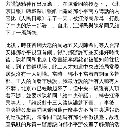
方講話精神作出反應」。在陳希同的授意下，《北
京日報》轉載深圳報紙上關於鄧小平南方講話的內
容比《人民日報》早了一天，被江澤民斥爲「打亂
了中央的統一部署」。自此，江澤民與陳希同又結
下了一層新怨。
此後，時任首鋼大老的周冠五又與陳希同等人合謀
安排鄧小平視查首鋼，得到鄧辦許可並安排好時間
後，陳希同和北京市委書記李錫銘都被通知前往接
駕，到了首鋼現場，此二人才知道中央政治局常委
居然沒有一人到場。當時，鄧小平當着首鋼衆多幹
部、工人的面發牢騷說，我最近說的話有人聽有人
不聽，北京市已經動起來了，但中央一級還有人頂
着不辦，並要求陳希同「給中央帶話」，轉告江澤
民等人，「誰反對十三大路線誰就下臺。」事後，
中央辦公廳責問陳希同爲什麼事先不向中央通報鄧
的巡視計劃。陳希同自認爲有鄧小平做後臺，故理
直氣壯的斥責中辦應該向鄧小平辦公室了解鄧的活