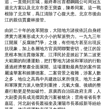
追，一直燒到京城，最終牽出首都鋼鐵公司周冠五
週北方案以及北京市委王寶森，陳希同案。這一戰
根除了北京幫，爲江清除了心腹大患。北京市後由
江的親信賈慶林接管。
由於二十年的改革開放，大陸地方諸侯依託自身經
濟實力逐漸形成大大小小的幫派勢力。一九九三年
江開展「反腐敗鬥爭」之後，有些地方甚至出現反
抗現象，加上各層地方官員間聯繫密切，使江的旨
意根本無法貫徹落實。江澤民於是掀起了第二波更
大範圍的削潘運動，把打擊地方諸侯和軍頭的行動
通過經濟整肅全面展開。這場運動最典型的案件當
屬遠華案和姬勝德案。二案背景之複雜，涉案人數
之多，地位之高爲中共建政以來所僅見。地方土豪
和軍隊實力派人物受到重挫，元氣大傷。後續的整
肅行動更是勢如破竹。原廣西自治區政府主席，人
大副委員長成克傑因貪污案被槍決；雲南省省長李
嘉廷、河北副省長叢福奎及瀋陽市長慕綏新等紛紛