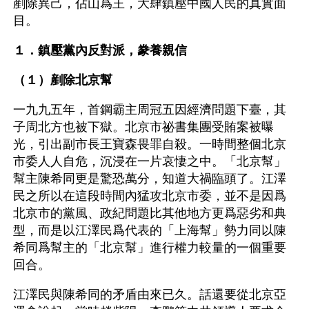
剷除異己，佔山爲王，大肆鎮壓中國人民的真實面
目。
１．鎮壓黨內反對派，豢養親信
（１）剷除北京幫
一九九五年，首鋼霸主周冠五因經濟問題下臺，其
子周北方也被下獄。北京市祕書集團受賄案被曝
光，引出副市長王寶森畏罪自殺。一時間整個北京
市委人人自危，沉浸在一片哀悽之中。「北京幫」
幫主陳希同更是驚恐萬分，知道大禍臨頭了。江澤
民之所以在這段時間內猛攻北京市委，並不是因爲
北京市的黨風、政紀問題比其他地方更爲惡劣和典
型，而是以江澤民爲代表的「上海幫」勢力同以陳
希同爲幫主的「北京幫」進行權力較量的一個重要
回合。
江澤民與陳希同的矛盾由來已久。話還要從北京亞