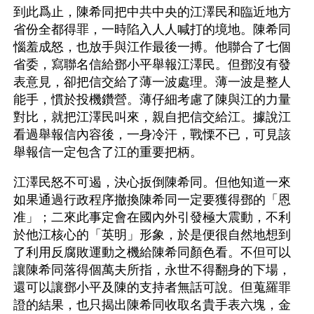
到此爲止，陳希同把中共中央的江澤民和臨近地方
省份全都得罪，一時陷入人人喊打的境地。陳希同
惱羞成怒，也放手與江作最後一搏。他聯合了七個
省委，寫聯名信給鄧小平舉報江澤民。但鄧沒有發
表意見，卻把信交給了薄一波處理。薄一波是整人
能手，慣於投機鑽營。薄仔細考慮了陳與江的力量
對比，就把江澤民叫來，親自把信交給江。據說江
看過舉報信內容後，一身冷汗，戰慄不已，可見該
舉報信一定包含了江的重要把柄。
江澤民怒不可遏，決心扳倒陳希同。但他知道一來
如果通過行政程序撤換陳希同一定要獲得鄧的「恩
准」；二來此事定會在國內外引發極大震動，不利
於他江核心的「英明」形象，於是便很自然地想到
了利用反腐敗運動之機給陳希同顏色看。不但可以
讓陳希同落得個萬夫所指，永世不得翻身的下場，
還可以讓鄧小平及陳的支持者無話可說。但蒐羅罪
證的結果，也只揭出陳希同收取名貴手表六塊，金