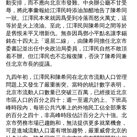
動安排，而不應向北京市發難。中央辦公廳不甘受
辱，將此事彙報給江澤民時添油加醋地告了陳希同
一狀。江澤民本來就因爲受到冷落而怒火萬丈，這
等於是火上澆油。至此，江澤民與陳希同之間等於
是舊恨未平又增新仇。無奈因爲鄧小平點名讓李錫
銘在十四大上「退居二線」，由陳希同擔任北京市
委書記並出任中央政治局委員，江澤民自然不敢頂
着不辦。但江澤民也不忘報復陳，否決了陳希同兼
任北京市長的提議。
九四年初，江澤民和陳希同在北京市流動人口管理
問題上又發生了嚴重衝突。當時的統計數字表明，
北京市流動人口數量已突破三百萬，已經接近北京
市區人口的百分之四十；週一至週六的上、下班高
峰時段內，每班公共汽車上的外地民工佔全部乘客
的百分之四十，非高峰時段估計百分之六十強。北
京市勞務市場已趨飽和，無法提供更多就業機會，
可是進城流動人口還有增加趨勢，嚴重威脅北京的