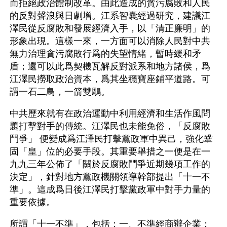
而拒絕政治體制改革。由此造成的貪污腐敗和人民
的反對聲浪與日劇增。江系智囊經過研究，建議江
澤民從反腐敗和發展經濟入手，以「清正廉明」的
形象出現。這樣一來，一方面可以消除人民對中共
無力治理貪污腐敗行爲的失望情緒，暫時緩和矛
盾；還可以此爲契機瓦解反對派系和地方諸侯，爲
江澤民撈取政治資本，爲其坐穩寶座鋪平道路。可
謂一石二鳥，一箭雙鵰。
中共歷來就有在政治運動中利用經濟和生活作風問
題打擊對手的傳統。江澤民也未能免俗，「反腐敗
鬥爭」 便變成爲江澤民打擊黨政軍中異己，強化鞏
固「皇」位的必要手段。其重要舉措之一便是在一
九九三年公佈了「關於反腐敗鬥爭近期幾項工作的
決定」，針對地方黨政機關領導幹部提出「十一不
準」。這成爲日後江澤民打擊黨政軍中對手力量的
重要依據。 
所謂「十一不準」，包括：一、不準經商辦企業；