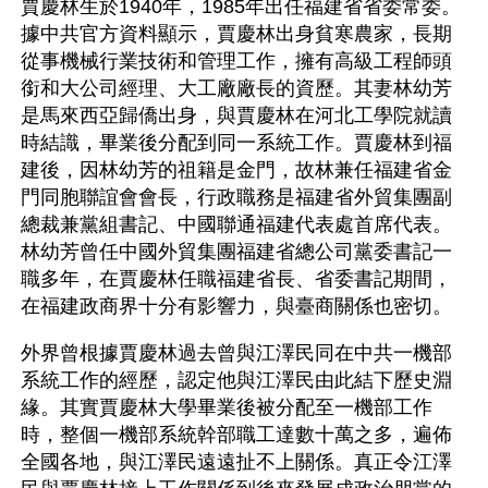
賈慶林生於1940年，1985年出任福建省省委常委。
據中共官方資料顯示，賈慶林出身貧寒農家，長期
從事機械行業技術和管理工作，擁有高級工程師頭
銜和大公司經理、大工廠廠長的資歷。其妻林幼芳
是馬來西亞歸僑出身，與賈慶林在河北工學院就讀
時結識，畢業後分配到同一系統工作。賈慶林到福
建後，因林幼芳的祖籍是金門，故林兼任福建省金
門同胞聯誼會會長，行政職務是福建省外貿集團副
總裁兼黨組書記、中國聯通福建代表處首席代表。
林幼芳曾任中國外貿集團福建省總公司黨委書記一
職多年，在賈慶林任職福建省長、省委書記期間，
在福建政商界十分有影響力，與臺商關係也密切。
外界曾根據賈慶林過去曾與江澤民同在中共一機部
系統工作的經歷，認定他與江澤民由此結下歷史淵
緣。其實賈慶林大學畢業後被分配至一機部工作
時，整個一機部系統幹部職工達數十萬之多，遍佈
全國各地，與江澤民遠遠扯不上關係。真正令江澤