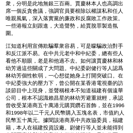
衆，分明是此地無銀三百兩。賈慶林本人也高調出
席一個反貪會議，強調官員要根除以權謀私和任人
唯親風氣，深入落實黨的廉政和反腐敗工作政策。
一些港報立刻跟進，大造聲勢，給賈脫罪製造氛
圍。
江知道利用宣傳欺騙羣衆容易，可是矇騙政治對手
和反江派不易。在中共元老中和中紀委，總有些人
看他不順眼，老是和他過不去。如何讓賈慶林和林
幼芳過這些關成了大問題。中紀委尉健行等人認爲
林幼芳個性軟弱，一心想從她身上打開突破口。在
中紀委強大的壓力下，曾公開在某香港電視臺的訪
談節目中上現身，並聲稱根本不知道福建有個遠華
公司，根本不認識賴昌星的林幼芳避重就輕，承認
曾收受某港商五十萬港元購買鑽石首飾，並在1996
和1998年以二千元人民幣購入五塊名表，市值約人
民幣五十萬元。據聞該港商系中共政協委員，福建
籍，本人在福建投資設廠。尉健行等人並未能得到