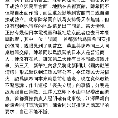
了胡啓立與萬里會面，地點在首都賓館。陳希同不
但親自出面作陪，而且還殷勤地到賓館門口親自迎
接胡啓立。此事陳希同自以爲安排得天衣無縫，但
沒有想到他請客的地點還是出了問題。當天傍晚，
正好有幾個日本電視臺和報社駐京記者也去日本餐
廳歡聚，其中一位「誤闖」 首都賓館爲陳希同安排
的包間，親眼見到了胡啓立、萬里與陳希同三人同
桌觥籌交錯。陳希同以爲誤闖的日本人是普通商
人，便沒有在意。誰知第二天便有日本報紙披露此
事。第三天，新華社內參又將此新聞以《國內動態
清樣》形式遞送到江澤民辦公室，令江澤民大爲惱
火，認爲陳希同本來就是前朝遺老，現在竟然敢於
不避忌諱，作出這樣「喪失立場」的事情，分明是
故意跟自己爲敵。江澤民立即下令由中紀委出面調
查。首都賓館負責人證明確有此事後，江澤民親自
給陳希同打電話質問，陳希同只好推說是應萬里的
要求，自己不能不辦。