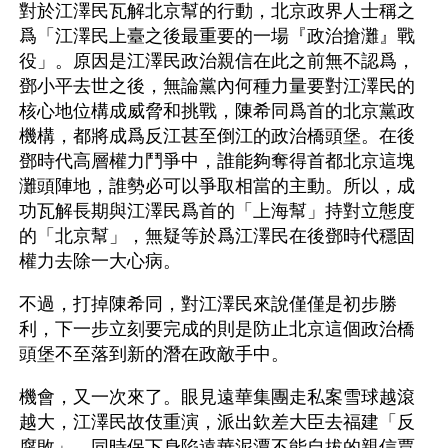
對於江澤民瓦解北京幫的行動，北京政界人士稱之
爲「江澤民上臺之後最重要的一場『政治搶灘』戰
役」。原因是江澤民政治親信在此之前無不認爲，
鄧小平去世之後，無論黨內何種力量要對江澤民的
核心地位構成威脅和挑戰，陳希同爲首的北京黨政
機構，都將成爲反江甚至倒江的政治橋頭堡。在後
鄧時代高層權力鬥爭中，誰能夠奪得首都北京這塊
灘頭陣地，誰勢必可以爭取相當的主動。所以，成
功瓦解長期與江澤民爲首的「上海幫」持對立態度
的「北京幫」，無疑等於爲江澤民在後鄧時代穩固
權力去除一大心病。
不過，打掉陳希同，對江澤民來說僅僅是初步勝
利，下一步立刻要完成的則是防止北京這個政治橋
頭堡不至落到新的潛在政敵手中。
機會，又一次來了。眼見遠華集團走私案雪球越滾
越大，江澤民故伎重演，派出欽差大臣去福建「反
腐敗」，同時保下身陷遠華泥潭不能自拔的親信賈