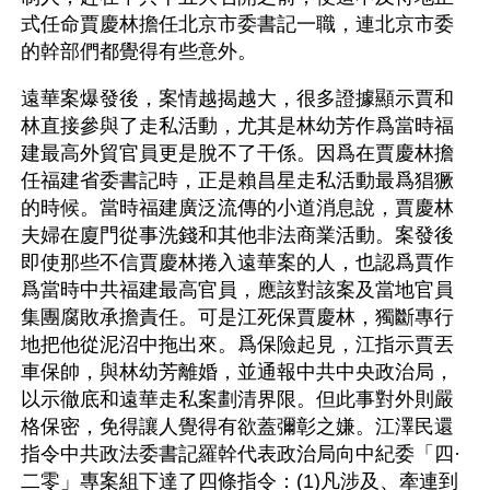
式任命賈慶林擔任北京市委書記一職，連北京市委
的幹部們都覺得有些意外。
遠華案爆發後，案情越揭越大，很多證據顯示賈和
林直接參與了走私活動，尤其是林幼芳作爲當時福
建最高外貿官員更是脫不了干係。因爲在賈慶林擔
任福建省委書記時，正是賴昌星走私活動最爲猖獗
的時候。當時福建廣泛流傳的小道消息說，賈慶林
夫婦在廈門從事洗錢和其他非法商業活動。案發後
即使那些不信賈慶林捲入遠華案的人，也認爲賈作
爲當時中共福建最高官員，應該對該案及當地官員
集團腐敗承擔責任。可是江死保賈慶林，獨斷專行
地把他從泥沼中拖出來。爲保險起見，江指示賈丟
車保帥，與林幼芳離婚，並通報中共中央政治局，
以示徹底和遠華走私案劃清界限。但此事對外則嚴
格保密，免得讓人覺得有欲蓋彌彰之嫌。江澤民還
指令中共政法委書記羅幹代表政治局向中紀委「四·
二零」專案組下達了四條指令：(1)凡涉及、牽連到