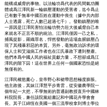
能構成威脅的事物。以法輪功爲代表的民間氣功團
體成爲江澤民新一輪鎮壓運動的受害者，迄今爲止
已有數千無辜中國百姓在運動中喪生（據中共內部
人士透露，死亡人數已超過七千）。發動鎮壓的唯
一原因是江澤民害怕法輪功勢力壯大後威脅自己本
來就名不正言不順的統治。江澤民僅因一己之私，
捕風捉影，羅織罪名，悍然發動的這場血腥鎮壓凸
現了其殘暴邪惡的本質。另外，毫無政治訴求的環
保人士和艾滋病工作者也在江氏暴政下遭到整肅。
他們本爲中國人民的福祉貢獻力量，不想卻成爲江
澤民的階下囚！這在世界上任何一個國家恐怕是絕
無僅有的。
江澤民權慾薰心，皇帝野心和裙帶思想極度膨脹。
他主政後，其妹江澤慧平步青雲，從安徽農學院一
個年紀一大把，不學無術的普通副教授直升中國林
科院院長，兼任該院黨組書記和中國花卉學會會
長。其子江綿恆在美國一個三流學校拿到博士學位