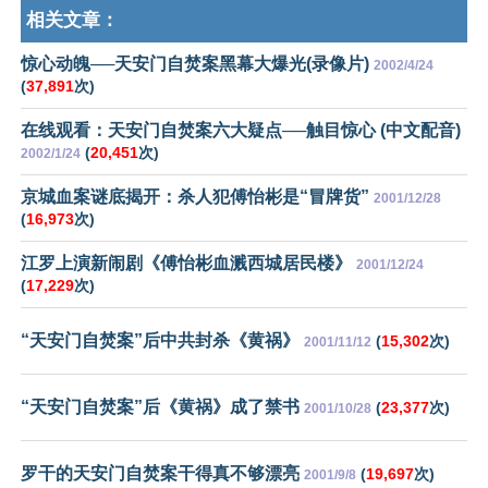
相关文章：
惊心动魄──天安门自焚案黑幕大爆光(录像片)
2002/4/24
(
37,891
次)
在线观看：天安门自焚案六大疑点──触目惊心 (中文配音)
(
20,451
次)
2002/1/24
京城血案谜底揭开：杀人犯傅怡彬是“冒牌货”
2001/12/28
(
16,973
次)
江罗上演新闹剧《傅怡彬血溅西城居民楼》
2001/12/24
(
17,229
次)
“天安门自焚案”后中共封杀《黄祸》
(
15,302
次)
2001/11/12
“天安门自焚案”后《黄祸》成了禁书
(
23,377
次)
2001/10/28
罗干的天安门自焚案干得真不够漂亮
(
19,697
次)
2001/9/8