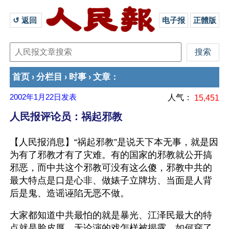
↺ 返回 
电子报
正體版
首页
分栏目
时事
文章
›
›
›
：
2002年1月22日
发表
人气：
15,451
人民报评论员：祸起邪教
【人民报消息】“祸起邪教”是说天下本无事，就是因
为有了邪教才有了灾难。有的国家的邪教就公开搞
邪恶，而中共这个邪教可没有这么傻，邪教中共的
最大特点是口是心非、做婊子立牌坊、当面是人背
后是鬼、造谣诬陷无恶不做。
大家都知道中共最怕的就是暴光、江泽民最大的特
点就是脸皮厚，无论演的戏怎样被揭露、如何穿了