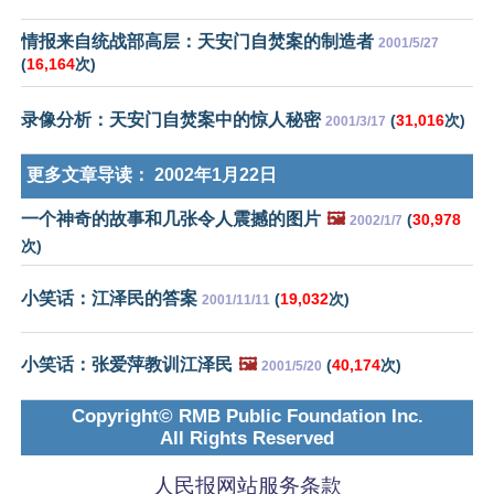
情报来自统战部高层：天安门自焚案的制造者
2001/5/27
(
16,164
次)
录像分析：天安门自焚案中的惊人秘密
(
31,016
次)
2001/3/17
更多文章导读：
2002年1月22日
一个神奇的故事和几张令人震撼的图片
🖼️
(
30,978
2002/1/7
次)
小笑话：江泽民的答案
(
19,032
次)
2001/11/11
小笑话：张爱萍教训江泽民
🖼️
(
40,174
次)
2001/5/20
Copyright© RMB Public Foundation Inc.
All Rights Reserved
人民报网站服务条款