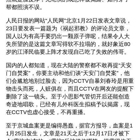
帮都照演不误。
人民日报的网站“人民网”北京1月22日发表文章说，
23日要发表一篇题为《祸起邪教》的评论员文章，
国人以为有高手要扔出一颗原子弹呢，结果令人大
失所望的是这篇文章写得软不拉塌的，就好象近80
岁的江泽民临要上阵才发现自己吃了失效的伟哥。
国内的人都知道，现在大陆的警察都不敢再提“天安
门自焚案”，你要主动和他们谈“天安门自焚案”，他
们会尴尬地别过脸去，因为CCTV自暴刘春玲是用重
物击头而死，人赃俱在，而且CCTV在网友的提醒下
删除了这一镜头。至于小思影气管切开后还能创造
奇迹地唱歌，已经有儿外科医生拟稿予以揭露，现
在CCTV也虚心接受，不再重播。
至于京城血案更是编得愚蠢，据官方报导，血案是1
1月25日发生，文章是21天之后于12月17日才被下