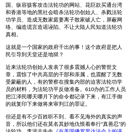
国、纵容骇客攻击法轮功的网站、花巨款买通台湾
和香港等地的黑社会暗杀法轮功创始人、杀戮法轮
功学员、造成无数家庭妻离子散家破人亡，屏蔽网
络、编造谎言造谣诬陷、不让大陆人民知道法轮功
真相。
这就是一个国家的政府干出的事！这个政府是把人
民引导到天堂还是地狱？
近来法轮功创始人发表了很多震撼人心的警世文
章，震惊了中共高层的干部和亲属，也震醒了无数
受蒙蔽的人，有的警察在搜集内部的迫害法轮功学
员的材料，为法轮功平反做准备。610办的工作人员
把江泽民哪天哪月下的命令都记录下来，有江手御
的就复印下来做将来审判江的罪证。
但还是有不少百姓听不到、看不见海外的真实的声
音，所以他们还在莫名其妙地仇恨着奉行“真善忍”的
法轮功。李洪志先生
《在美国佛罗里达法会上的讲