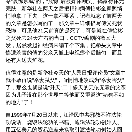
令“震惊京城”的，“震惊”后被媒体嘲笑、揭露得体无
完肤，新华社在两天之后把精神病傅怡彬全家照悄
悄地拿了下去。这一拿不要紧，记者就忘了前两天
的文章是怎么写的了，那文章中详细描写傅父死状
恐怖，可见他21天前真的是死了，可是就在傅怡彬
之父死去24天左右的当口，CCTV编剧的瘾又大
发，居然发起神经病来编了个下集，把拳头文章中
惨遭杀害的傅的父亲又搬上电视露个后脑勺，而且
还有人送去鲜花。
值得注意的是新华社今天的“人民日报评论员”文章中
就不敢再说“杀妻弑父”，而悄悄地改成为“杀妻害父”
了，那么也就是说“升天”二十多天的无依无靠的父亲
因为儿子没在那个世界中等他而又重返这“猪狗不如
的地方”了！
自1999年7月20日以来，江泽民中共邪教不许法轮
功说话、烧毁法轮功的书籍、通辑法轮功创始人、
用五亿美元的贸易逆差来换取引渡法轮功创始人回