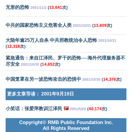
无形的恐怖
(
13,641
次)
2001/11/2
中共的国家恐怖主义危害全人类
(
13,609
次)
2001/10/31
大陆年逾25万人自杀 中共邪教统治令人恐怖
2001/10/31
(
12,318
次)
紧急通告：来自江泽民、罗干的恐怖──海外代理服务器不
尽安全
(
14,652
次)
2001/10/30
中国笼罩在另一波恐怖攻击的恐惧中
(
14,376
次)
2001/10/30
更多文章导读：
2001年9月19日
小笑话：张爱萍教训江泽民
🖼️
(
40,174
次)
2001/5/20
Copyright© RMB Public Foundation Inc.
All Rights Reserved