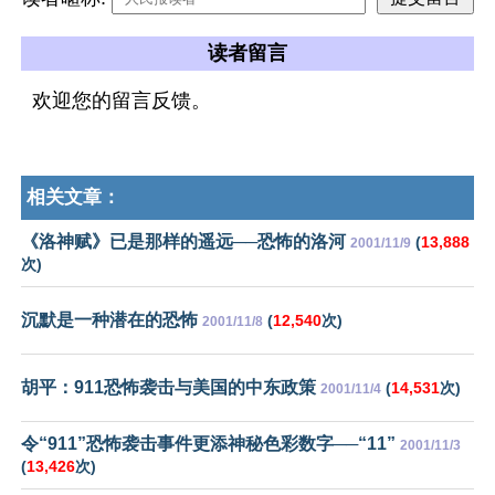
读者留言
欢迎您的留言反馈。
相关文章：
《洛神赋》已是那样的遥远──恐怖的洛河
(
13,888
2001/11/9
次)
沉默是一种潜在的恐怖
(
12,540
次)
2001/11/8
胡平：911恐怖袭击与美国的中东政策
(
14,531
次)
2001/11/4
令“911”恐怖袭击事件更添神秘色彩数字──“11”
2001/11/3
(
13,426
次)