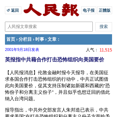
↺ 返回 
电子报
正體版
首页
分栏目
时事
文章
›
›
›
：
2001年9月18日
发表
人气：
11,515
英报指中共藉合作打击恐怖组织向美国要价
【人民报消息】伦敦金融时报今天报导，在美国征
求各国合作打击恐怖组织的行动中，中共正试图借
此向美国要价，促其支持压制诸如新疆和西藏的“恐
怖份子和分离主义份子”，并且似乎也想迂回的借此
纳入台湾问题。
报导指出，中共外交部发言人朱邦造已表示，中共
要求美国“在打击恐怖组织和分离主义份子方面给予